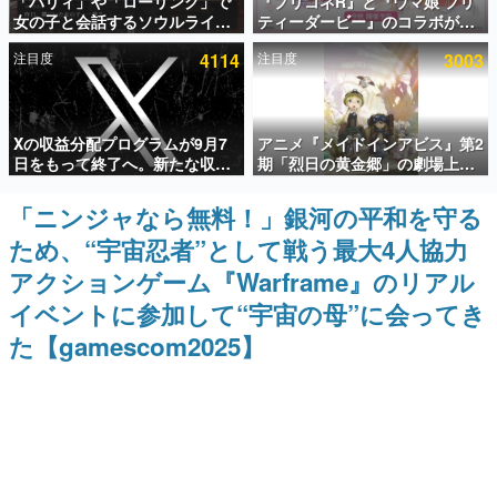
「パリィ」や「ローリング」で
『プリコネR』と『ウマ娘 プリ
女の子と会話するソウルライク
ティーダービー』のコラボが決
インタビュー
恋愛ゲーム『小早川さんはソウ
定！“最大170連無料”の8.5周年
注目度
4114
注目度
3003
ルライク』無料公開。返事に失
キャンペーンなども発表
連載・特集一覧
敗すると「YOU DIED」
殿堂入り記事
Xの収益分配プログラムが9月7
アニメ『メイドインアビス』第2
SNS拡散数が数千以上！ ページビュー数万以上！ などな
ど。多くの人々に読まれた、電ファミ渾身の“殿堂入り”記
日をもって終了へ。新たな収益
期「烈日の黄金郷」の劇場上映
事をまとめました。
化制度「Original Content
が決定！レグ役・伊瀬茉莉也さ
Rewards Program」を発表
んらが登壇する舞台挨拶も実施
「ニンジャなら無料！」銀河の平和を守る
ゲームの企画書
名作ゲームクリエイターの方々に製作時のエピソードをお
ため、“宇宙忍者”として戦う最大4人協力
聞きし、ヒットする企画（ゲーム）とは何か？を探ってい
きます。
アクションゲーム『Warframe』のリアル
赫本
イベントに参加して“宇宙の母”に会ってき
この物語を解いてはいけない。『赫本』は、〈試験問題〉
た【gamescom2025】
の形をした短編ホラー小説集です。
新世代に訊く
これからのデジタルゲーム市場を担う若きクリエイター達
の姿を追い、彼らのルーツと情熱を探っていきます。
ゲーム世代の作家たち
ゲームに多大な影響を受けた作家さんに取材し、ゲームが