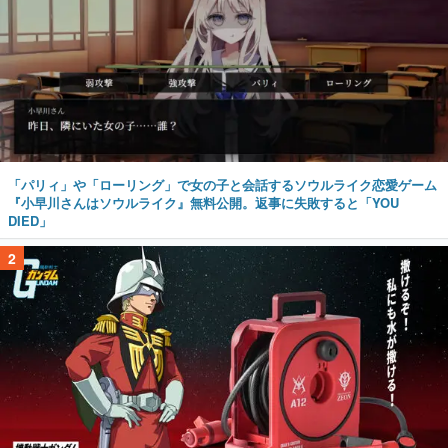
「パリィ」や「ローリング」で女の子と会話するソウルライク恋愛ゲーム
『小早川さんはソウルライク』無料公開。返事に失敗すると「YOU
DIED」
2