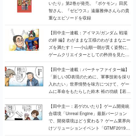
いたり』第2巻が発売。『ポケモン』田尻
智さん、『ゼビウス』遠藤雅伸さんらの貴
重なエピソードを収録
【田中圭一連載：アイマス/ガンダム 戦場
の絆 編】わがままな王様のわがままなニー
ズを満たす！──小山順一朗が貫く姿勢に、
ゲームクリエイターとしての矜持を見た
【若ゲのいたり最終回】
【田中圭一連載：バーチャファイター編】
「新しい3D表現のために、軍事技術を採り
入れたい」世界情勢を味方につけて、ゲー
ムに革命をもたらした鈴木 裕の功績【若ゲ
のいたり】
【田中圭一：若ゲのいたり】ゲーム開発統
合環境「Unreal Engine」最新バージョン
で、開発環境はどう変わる？ ゲーム業界向
けソリューションイベント「GTMF2019」
に行って、より理解を深めよう【PR】