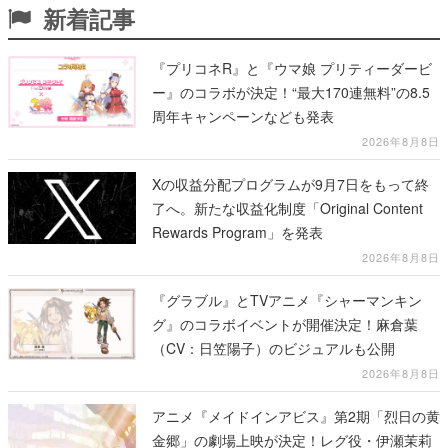
新着記事
『プリコネR』と『ウマ娘 プリティーダービ
ー』のコラボが決定！“最大170連無料”の8.5
周年キャンペーンなども発表
2026年8月8日
Xの収益分配プログラムが9月7日をもって終
了へ。新たな収益化制度「Original Content
Rewards Program」を発表
2026年8月8日
『グラブル』とTVアニメ『シャーマンキン
グ』のコラボイベントが開催決定！麻倉葉
（CV：日笠陽子）のビジュアルも公開
2026年8月8日
アニメ『メイドインアビス』第2期「烈日の黄
金郷」の劇場上映が決定！レグ役・伊瀬茉莉