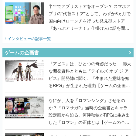
半年でアプリストアをオープン？ スマホア
プリの“代替ストア”として、わずか6ヵ月で
国内向けローンチを行った発見型ストア
『あっぷアリーナ！』仕掛け人に話を聞い
てみた
インタビュー
の記事一覧
ゲームの企画書
『アビス』は、ひとつの奇跡だった──膨大
な開発資料とともに『テイルズ オブ ジ ア
ビス』開発陣に聞く、「生まれた意味を知
るRPG」が生まれた理由【ゲームの企画
書】
なにが、人を「ロマンシング」させるの
か？『ロマサガ2』当時の企画書とキャラ
設定画から迫る、河津秋敏がRPGに生み出
した「ロマン」の正体とは【ゲームの企画
書】