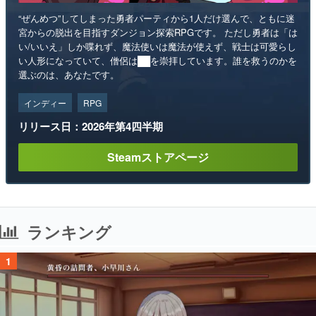
“ぜんめつ”してしまった勇者パーティから1人だけ選んで、ともに迷
宮からの脱出を目指すダンジョン探索RPGです。 ただし勇者は「は
い/いいえ」しか喋れず、魔法使いは魔法が使えず、戦士は可愛らし
い人形になっていて、僧侶は██を崇拝しています。誰を救うのかを
選ぶのは、あなたです。
インディー
RPG
リリース日：2026年第4四半期
Steamストアページ
ランキング
1