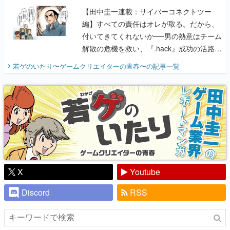
【田中圭一連載：サイバーコネクトツー
編】すべての責任はオレが取る。だから、
付いてきてくれないか──男の熱意はチーム
解散の危機を救い、『.hack』成功の活路を
開く。業界の快男児・松山 洋に流れる血は
若ゲのいたり〜ゲームクリエイターの青春〜
の記事一覧
『少年ジャンプ』色だった【若ゲのいた
り】
X
Youtube
Discord
RSS