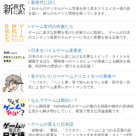
新世代に訊く
これからのデジタルゲーム市場を担う若きクリエイター達の姿
を追い、彼らのルーツと情熱を探っていきます。
ゲーム世代の作家たち
ゲームに多大な影響を受けた作家さんに取材し、ゲームが日本
のコンテンツ産業やカルチャーに与えた影響を探る企画です。
日本モバイルゲーム産業史
日本のモバイルゲーム史における主要なトピック・タイトルを
網羅するほか、開発者へのインタビューや識者による解説を掲
載。約20年の歴史が一望できる決定版！
若ゲのいたり〜ゲームクリエイターの青春〜
『うつヌケ』『ペンと箸』等で知られるマンガ家・田中圭一先
生によるゲーム業界レポートマンガです。
なんでゲームは面白い？
ゲーム開発者・hamatsu氏がゲームの魅力を画面や操作の具体的
な形から解き明かしていく、硬派で骨太な評論連載です。
ゲームが変えた日本語
「経験値」「裏技」「ラスボス」… ゲームにまつわる言葉の起
源や用法の変遷を、コンピューター文化史研究家・タイニーP氏