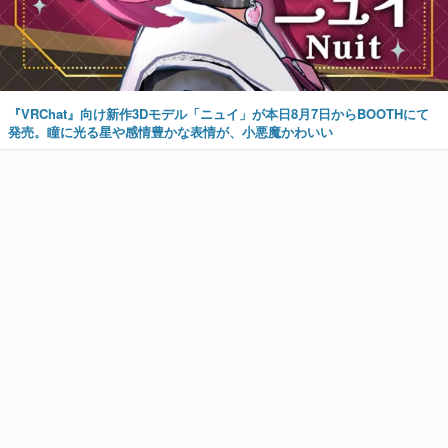
『VRChat』向け新作3Dモデル「ニュイ」が本日8月7日からBOOTHにて
発売。瞳に光る星や感情豊かな表情が、小悪魔かわいい