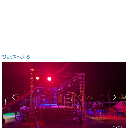
日本のコンテンツ産業やカルチャーに与えた影響を探る企
画です。
日本モバイルゲーム産業史
日本のモバイルゲーム史における主要なトピック・タイト
ルを網羅するほか、開発者へのインタビューや識者による
解説を掲載。約20年の歴史が一望できる決定版！
若ゲのいたり〜ゲームクリエイターの青春〜
『うつヌケ』『ペンと箸』等で知られるマンガ家・田中圭
一先生によるゲーム業界レポートマンガです。
記事へ戻る
なんでゲームは面白い？
ゲーム開発者・hamatsu氏がゲームの魅力を画面や操作の
具体的な形から解き明かしていく、硬派で骨太な評論連載
です。
ゲームが変えた日本語
「経験値」「裏技」「ラスボス」… ゲームにまつわる言葉
の起源や用法の変遷を、コンピューター文化史研究家・タ
イニーP氏が徹底調査。
カテゴリ
15 / 23
特集記事