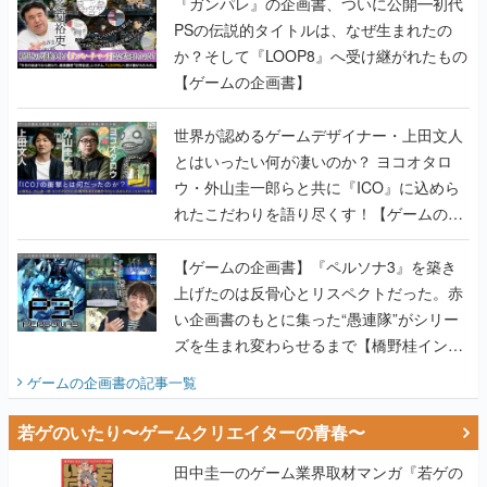
『ガンパレ』の企画書、ついに公開━初代
PSの伝説的タイトルは、なぜ生まれたの
か？そして『LOOP8』へ受け継がれたもの
【ゲームの企画書】
世界が認めるゲームデザイナー・上田文人
とはいったい何が凄いのか？ ヨコオタロ
ウ・外山圭一郎らと共に『ICO』に込めら
れたこだわりを語り尽くす！【ゲームの企
画書】
【ゲームの企画書】『ペルソナ3』を築き
上げたのは反骨心とリスペクトだった。赤
い企画書のもとに集った“愚連隊”がシリー
ズを生まれ変わらせるまで【橋野桂インタ
ビュー】
ゲームの企画書
の記事一覧
若ゲのいたり〜ゲームクリエイターの青春〜
田中圭一のゲーム業界取材マンガ『若ゲの