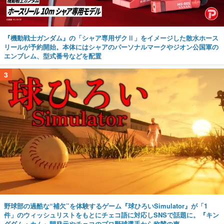
『機動戦士ガンダム』の「シャア専用ザクⅡ」をイメージした散水ホース
リールが予約開始。本体にはシャアのパーソナルマークやジオン公国軍の
エンブレム、型式番号などを配置
3
野球部の過酷な“補欠”を体験するゲーム『球ひろいSimulator』が「1
件」のウィッシュリストをもとにチェコ語に対応しSNSで話題に。『キン
グダム・カム』開発元やチェコのプロ野球選手から称賛の声