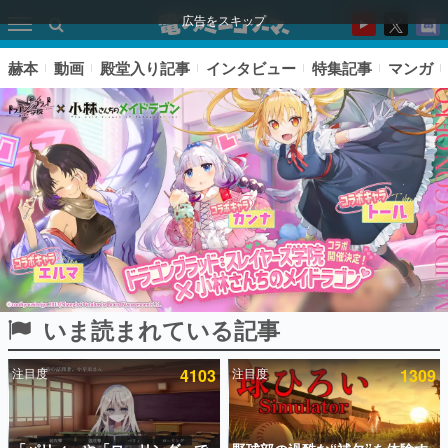
広告をスキップ
赫本
動画
殿堂入り記事
インタビュー
特集記事
マンガ
いま読まれている記事
ピックアップ
注目度
4103
注目度
1309
電ファミのいま読まれている記事ランキング
アプリセール情報