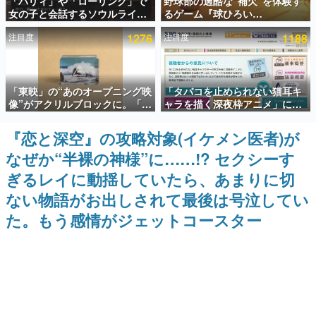
「パリィ」や「ローリング」で
野球部の過酷な“補欠”を体験す
女の子と会話するソウルライク
るゲーム『球ひろい
インタビュー
恋愛ゲーム『小早川さんはソウ
Simulator』が「1件」のウィッ
注目度
1276
注目度
1188
ルライク』無料公開。返事に失
シュリストをもとにチェコ語に
連載・特集一覧
敗すると「YOU DIED」
対応しSNSで話題に。『キング
ダム・カム』開発元やチェコの
プロ野球選手から称賛の声
殿堂入り記事
「東映」の“あのオープニング映
「タバコを止められない猫耳キ
SNS拡散数が数千以上！ ページビュー数万以上！ などな
ど。多くの人々に読まれた、電ファミ渾身の“殿堂入り”記
像”がアクリルブロックに。「東
ャラを描く深夜枠アニメ」に視
事をまとめました。
映ヒストリカル グッズコレクシ
聴者の一部から批判意見。違法
ョン」が8月下旬より発売
薬物の使用と思しき描写も含め
『恋と深空』の攻略対象(イケメン医者)が
ゲームの企画書
て、BPOが議論を交わす
名作ゲームクリエイターの方々に製作時のエピソードをお
なぜか“半裸の神様”に……!? セクシーす
聞きし、ヒットする企画（ゲーム）とは何か？を探ってい
きます。
ぎるレイに動揺していたら、あまりに切
赫本
ない物語がお出しされて最後は号泣してい
この物語を解いてはいけない。『赫本』は、〈試験問題〉
た。もう感情がジェットコースター
の形をした短編ホラー小説集です。
新世代に訊く
これからのデジタルゲーム市場を担う若きクリエイター達
の姿を追い、彼らのルーツと情熱を探っていきます。
ゲーム世代の作家たち
ゲームに多大な影響を受けた作家さんに取材し、ゲームが