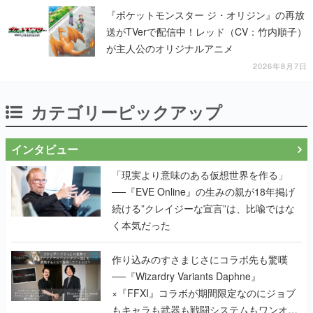
『ポケットモンスター ジ・オリジン』の再放
送がTVerで配信中！レッド（CV：竹内順子）
が主人公のオリジナルアニメ
2026年8月7日
カテゴリーピックアップ
インタビュー
「現実より意味のある仮想世界を作る」
──『EVE Online』の生みの親が18年掲げ
続ける”クレイジーな宣言”は、比喩ではな
く本気だった
作り込みのすさまじさにコラボ先も驚嘆
──『Wizardry Variants Daphne』
×『FFXI』コラボが期間限定なのにジョブ
もキャラも武器も戦闘システムもワンオフ