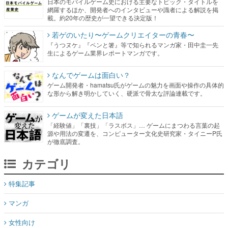
日本のモバイルゲーム史における主要なトピック・タイトルを
網羅するほか、開発者へのインタビューや識者による解説を掲
載。約20年の歴史が一望できる決定版！
若ゲのいたり〜ゲームクリエイターの青春〜
『うつヌケ』『ペンと箸』等で知られるマンガ家・田中圭一先
生によるゲーム業界レポートマンガです。
なんでゲームは面白い？
ゲーム開発者・hamatsu氏がゲームの魅力を画面や操作の具体的
な形から解き明かしていく、硬派で骨太な評論連載です。
ゲームが変えた日本語
「経験値」「裏技」「ラスボス」… ゲームにまつわる言葉の起
源や用法の変遷を、コンピューター文化史研究家・タイニーP氏
が徹底調査。
カテゴリ
特集記事
マンガ
女性向け