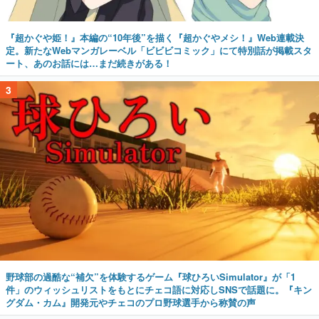
『超かぐや姫！』本編の“10年後”を描く『超かぐやメシ！』Web連載決
定。新たなWebマンガレーベル「ビビビコミック」にて特別話が掲載スタ
ート、あのお話には…まだ続きがある！
3
野球部の過酷な“補欠”を体験するゲーム『球ひろいSimulator』が「1
件」のウィッシュリストをもとにチェコ語に対応しSNSで話題に。『キン
グダム・カム』開発元やチェコのプロ野球選手から称賛の声