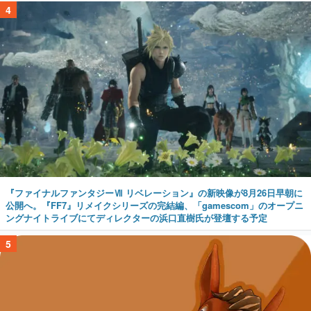
4
『ファイナルファンタジーⅦ リベレーション』の新映像が8月26日早朝に
公開へ。『FF7』リメイクシリーズの完結編、「gamescom」のオープニ
ングナイトライブにてディレクターの浜口直樹氏が登壇する予定
5