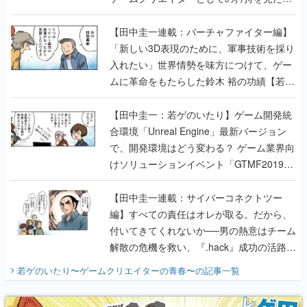
【若ゲのいたり最終回】
【田中圭一連載：バーチャファイター編】
「新しい3D表現のために、軍事技術を採り
入れたい」世界情勢を味方につけて、ゲー
ムに革命をもたらした鈴木 裕の功績【若ゲ
のいたり】
【田中圭一：若ゲのいたり】ゲーム開発統
合環境「Unreal Engine」最新バージョン
で、開発環境はどう変わる？ ゲーム業界向
けソリューションイベント「GTMF2019」
に行って、より理解を深めよう【PR】
【田中圭一連載：サイバーコネクトツー
編】すべての責任はオレが取る。だから、
付いてきてくれないか──男の熱意はチーム
解散の危機を救い、『.hack』成功の活路を
開く。業界の快男児・松山 洋に流れる血は
若ゲのいたり〜ゲームクリエイターの青春〜
の記事一覧
『少年ジャンプ』色だった【若ゲのいた
り】