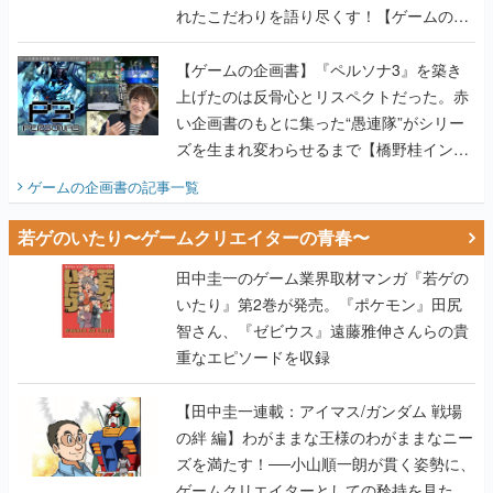
れたこだわりを語り尽くす！【ゲームの企
画書】
【ゲームの企画書】『ペルソナ3』を築き
上げたのは反骨心とリスペクトだった。赤
い企画書のもとに集った“愚連隊”がシリー
ズを生まれ変わらせるまで【橋野桂インタ
ビュー】
ゲームの企画書
の記事一覧
若ゲのいたり〜ゲームクリエイターの青春〜
田中圭一のゲーム業界取材マンガ『若ゲの
いたり』第2巻が発売。『ポケモン』田尻
智さん、『ゼビウス』遠藤雅伸さんらの貴
重なエピソードを収録
【田中圭一連載：アイマス/ガンダム 戦場
の絆 編】わがままな王様のわがままなニー
ズを満たす！──小山順一朗が貫く姿勢に、
ゲームクリエイターとしての矜持を見た