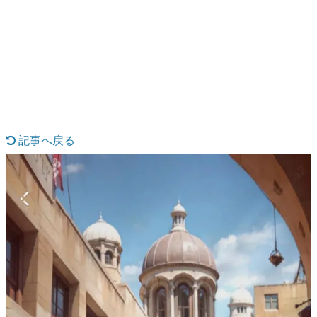
日本のコンテンツ産業やカルチャーに与えた影響を探る企
画です。
日本モバイルゲーム産業史
日本のモバイルゲーム史における主要なトピック・タイト
ルを網羅するほか、開発者へのインタビューや識者による
解説を掲載。約20年の歴史が一望できる決定版！
若ゲのいたり〜ゲームクリエイターの青春〜
『うつヌケ』『ペンと箸』等で知られるマンガ家・田中圭
一先生によるゲーム業界レポートマンガです。
記事へ戻る
なんでゲームは面白い？
ゲーム開発者・hamatsu氏がゲームの魅力を画面や操作の
具体的な形から解き明かしていく、硬派で骨太な評論連載
です。
ゲームが変えた日本語
「経験値」「裏技」「ラスボス」… ゲームにまつわる言葉
の起源や用法の変遷を、コンピューター文化史研究家・タ
イニーP氏が徹底調査。
カテゴリ
特集記事