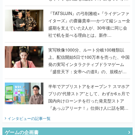
で作り込まれた理由を両ディレクターに聞
く
『TATSUJIN』の弓削雅稔×『ライデンファ
イターズ』の齋藤貴幸──かつて縦シュー全
盛期を支えていた2人が、30年後に同じ会
社で机を並べる理由とは。新作
『TATSUJIN EXTREME』で初タッグを組
んだレジェンド2人に訊く開発秘話
実写映像1000分、ルート分岐100種類以
上。配信開始5日で100万本を売った、中国
発の実写インタラクティブドラマゲーム
『盛世天下：女帝への道II』の、規模が違
うこだわりをプロデューサーに聞いた
半年でアプリストアをオープン？ スマホア
プリの“代替ストア”として、わずか6ヵ月で
国内向けローンチを行った発見型ストア
『あっぷアリーナ！』仕掛け人に話を聞い
てみた
インタビュー
の記事一覧
ゲームの企画書