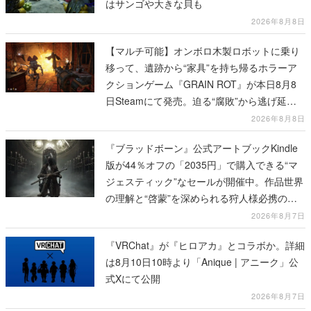
はサンゴや大きな貝も
2026年8月8日
【マルチ可能】オンボロ木製ロボットに乗り
移って、遺跡から“家具”を持ち帰るホラーア
クションゲーム『GRAIN ROT』が本日8月8
日Steamにて発売。迫る“腐敗”から逃げ延
び、持ち帰った家具で基地を再建
2026年8月8日
『ブラッドボーン』公式アートブックKindle
版が44％オフの「2035円」で購入できる“マ
ジェスティック”なセールが開催中。作品世界
の理解と“啓蒙”を深められる狩人様必携の一
冊
2026年8月7日
『VRChat』が『ヒロアカ』とコラボか。詳細
は8月10日10時より「Anique | アニーク」公
式Xにて公開
2026年8月7日