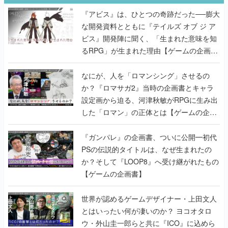
『アビス』は、ひとつの奇跡だった──膨大
な開発資料とともに『テイルズ オブ ジ ア
ビス』開発陣に聞く、「生まれた意味を知
るRPG」が生まれた理由【ゲームの企画
書】
なにが、人を「ロマンシング」させるの
か？『ロマサガ2』当時の企画書とキャラ
設定画から迫る、河津秋敏がRPGに生み出
した「ロマン」の正体とは【ゲームの企画
書】
『ガンパレ』の企画書、ついに公開━初代
PSの伝説的タイトルは、なぜ生まれたの
か？そして『LOOP8』へ受け継がれたもの
【ゲームの企画書】
世界が認めるゲームデザイナー・上田文人
とはいったい何が凄いのか？ ヨコオタロ
ウ・外山圭一郎らと共に『ICO』に込めら