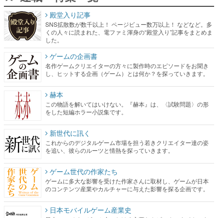
殿堂入り記事
SNS拡散数が数千以上！ ページビュー数万以上！ などなど。多
くの人々に読まれた、電ファミ渾身の“殿堂入り”記事をまとめま
した。
ゲームの企画書
名作ゲームクリエイターの方々に製作時のエピソードをお聞き
し、ヒットする企画（ゲーム）とは何か？を探っていきます。
赫本
この物語を解いてはいけない。『赫本』は、〈試験問題〉の形
をした短編ホラー小説集です。
新世代に訊く
これからのデジタルゲーム市場を担う若きクリエイター達の姿
を追い、彼らのルーツと情熱を探っていきます。
ゲーム世代の作家たち
ゲームに多大な影響を受けた作家さんに取材し、ゲームが日本
のコンテンツ産業やカルチャーに与えた影響を探る企画です。
日本モバイルゲーム産業史