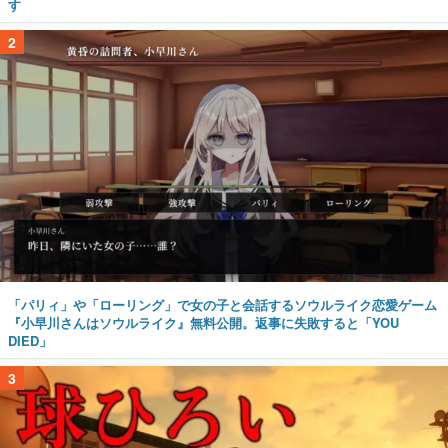
す
2
「パリィ」や「ローリング」で女の子と会話するソウルライク恋愛ゲーム
『小早川さんはソウルライク』無料公開。返事に失敗すると「YOU
DIED」
3