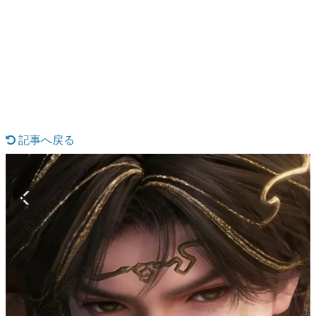
日本のコンテンツ産業やカルチャーに与えた影響を探る企
画です。
日本モバイルゲーム産業史
日本のモバイルゲーム史における主要なトピック・タイト
ルを網羅するほか、開発者へのインタビューや識者による
解説を掲載。約20年の歴史が一望できる決定版！
若ゲのいたり〜ゲームクリエイターの青春〜
『うつヌケ』『ペンと箸』等で知られるマンガ家・田中圭
一先生によるゲーム業界レポートマンガです。
記事へ戻る
なんでゲームは面白い？
ゲーム開発者・hamatsu氏がゲームの魅力を画面や操作の
具体的な形から解き明かしていく、硬派で骨太な評論連載
です。
ゲームが変えた日本語
「経験値」「裏技」「ラスボス」… ゲームにまつわる言葉
の起源や用法の変遷を、コンピューター文化史研究家・タ
イニーP氏が徹底調査。
カテゴリ
特集記事