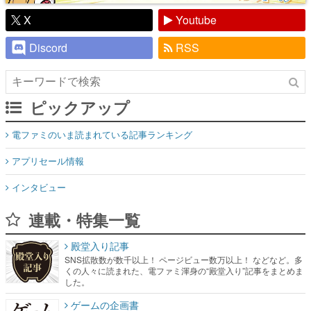
X
Youtube
Discord
RSS
ピックアップ
電ファミのいま読まれている記事ランキング
アプリセール情報
インタビュー
連載・特集一覧
殿堂入り記事
SNS拡散数が数千以上！ ページビュー数万以上！ などなど。多
くの人々に読まれた、電ファミ渾身の“殿堂入り”記事をまとめま
した。
ゲームの企画書