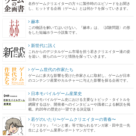
名作ゲームクリエイターの方々に製作時のエピソードをお聞き
し、ヒットする企画（ゲーム）とは何か？を探っていきます。
赫本
この物語を解いてはいけない。『赫本』は、〈試験問題〉の形
をした短編ホラー小説集です。
新世代に訊く
これからのデジタルゲーム市場を担う若きクリエイター達の姿
を追い、彼らのルーツと情熱を探っていきます。
ゲーム世代の作家たち
ゲームに多大な影響を受けた作家さんに取材し、ゲームが日本
のコンテンツ産業やカルチャーに与えた影響を探る企画です。
日本モバイルゲーム産業史
日本のモバイルゲーム史における主要なトピック・タイトルを
網羅するほか、開発者へのインタビューや識者による解説を掲
載。約20年の歴史が一望できる決定版！
若ゲのいたり〜ゲームクリエイターの青春〜
『うつヌケ』『ペンと箸』等で知られるマンガ家・田中圭一先
生によるゲーム業界レポートマンガです。