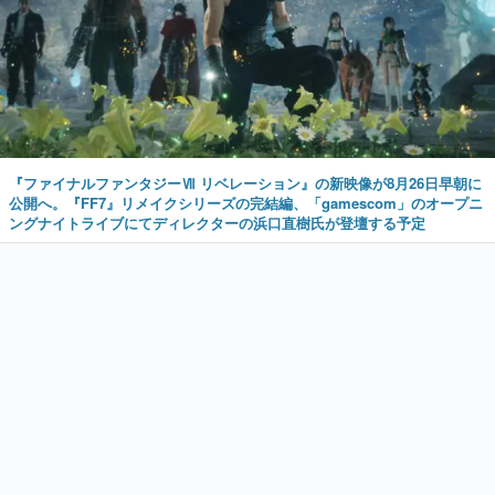
『ファイナルファンタジーⅦ リベレーション』の新映像が8月26日早朝に
公開へ。『FF7』リメイクシリーズの完結編、「gamescom」のオープニ
ングナイトライブにてディレクターの浜口直樹氏が登壇する予定