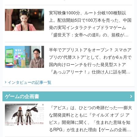
『TATSUJIN EXTREME』で初タッグを組
んだレジェンド2人に訊く開発秘話
実写映像1000分、ルート分岐100種類以
上。配信開始5日で100万本を売った、中国
発の実写インタラクティブドラマゲーム
『盛世天下：女帝への道II』の、規模が違
うこだわりをプロデューサーに聞いた
半年でアプリストアをオープン？ スマホア
プリの“代替ストア”として、わずか6ヵ月で
国内向けローンチを行った発見型ストア
『あっぷアリーナ！』仕掛け人に話を聞い
てみた
インタビュー
の記事一覧
ゲームの企画書
『アビス』は、ひとつの奇跡だった──膨大
な開発資料とともに『テイルズ オブ ジ ア
ビス』開発陣に聞く、「生まれた意味を知
るRPG」が生まれた理由【ゲームの企画
書】