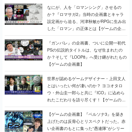
なにが、人を「ロマンシング」させるの
か？『ロマサガ2』当時の企画書とキャラ
設定画から迫る、河津秋敏がRPGに生み出
した「ロマン」の正体とは【ゲームの企画
書】
『ガンパレ』の企画書、ついに公開━初代
PSの伝説的タイトルは、なぜ生まれたの
か？そして『LOOP8』へ受け継がれたもの
【ゲームの企画書】
世界が認めるゲームデザイナー・上田文人
とはいったい何が凄いのか？ ヨコオタロ
ウ・外山圭一郎らと共に『ICO』に込めら
れたこだわりを語り尽くす！【ゲームの企
画書】
【ゲームの企画書】『ペルソナ3』を築き
上げたのは反骨心とリスペクトだった。赤
い企画書のもとに集った“愚連隊”がシリー