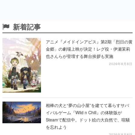
新着記事
アニメ『メイドインアビス』第2期「烈日の黄
金郷」の劇場上映が決定！レグ役・伊瀬茉莉
也さんらが登壇する舞台挨拶も実施
2026年8月8日
相棒の犬と“夢の山小屋”を建てて暮らすサバ
イバルゲーム『Wild n Chill』の体験版が
Steamで配信中。ドット絵の大自然で、喧騒
を忘れよう
2026年8月8日