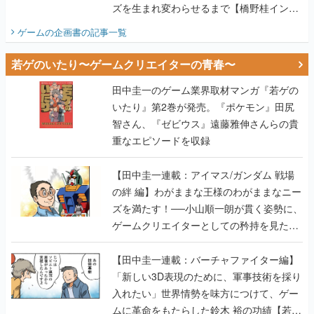
ズを生まれ変わらせるまで【橋野桂インタ
ビュー】
ゲームの企画書
の記事一覧
若ゲのいたり〜ゲームクリエイターの青春〜
田中圭一のゲーム業界取材マンガ『若ゲの
いたり』第2巻が発売。『ポケモン』田尻
智さん、『ゼビウス』遠藤雅伸さんらの貴
重なエピソードを収録
【田中圭一連載：アイマス/ガンダム 戦場
の絆 編】わがままな王様のわがままなニー
ズを満たす！──小山順一朗が貫く姿勢に、
ゲームクリエイターとしての矜持を見た
【若ゲのいたり最終回】
【田中圭一連載：バーチャファイター編】
「新しい3D表現のために、軍事技術を採り
入れたい」世界情勢を味方につけて、ゲー
ムに革命をもたらした鈴木 裕の功績【若ゲ