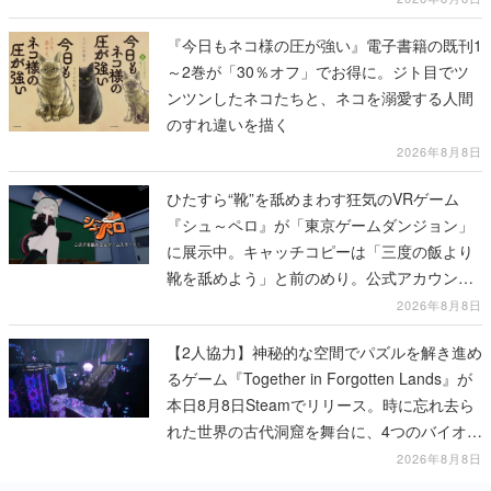
『今日もネコ様の圧が強い』電子書籍の既刊1
～2巻が「30％オフ」でお得に。ジト目でツ
ンツンしたネコたちと、ネコを溺愛する人間
のすれ違いを描く
2026年8月8日
ひたすら“靴”を舐めまわす狂気のVRゲーム
『シュ～ペロ』が「東京ゲームダンジョン」
に展示中。キャッチコピーは「三度の飯より
靴を舐めよう」と前のめり。公式アカウント
も開設され、2026年リリースに向けて開発中
2026年8月8日
【2人協力】神秘的な空間でパズルを解き進め
るゲーム『Together in Forgotten Lands』が
本日8月8日Steamでリリース。時に忘れ去ら
れた世界の古代洞窟を舞台に、4つのバイオー
ムを探索しながら脱出を目指す
2026年8月8日