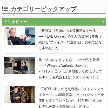
カテゴリーピックアップ
インタビュー
「現実より意味のある仮想世界を作る」
──『EVE Online』の生みの親が18年掲げ
続ける”クレイジーな宣言”は、比喩ではな
く本気だった
作り込みのすさまじさにコラボ先も驚嘆
──『Wizardry Variants Daphne』
×『FFXI』コラボが期間限定なのにジョブ
もキャラも武器も戦闘システムもワンオフ
で作り込まれた理由を両ディレクターに聞
く
『TATSUJIN』の弓削雅稔×『ライデンファ
イターズ』の齋藤貴幸──かつて縦シュー全
盛期を支えていた2人が、30年後に同じ会
社で机を並べる理由とは。新作