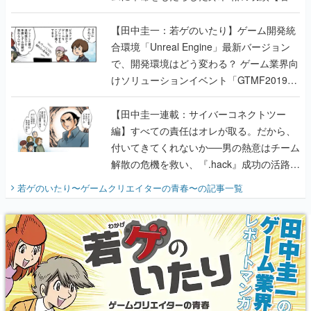
のいたり】
【田中圭一：若ゲのいたり】ゲーム開発統
合環境「Unreal Engine」最新バージョン
で、開発環境はどう変わる？ ゲーム業界向
けソリューションイベント「GTMF2019」
に行って、より理解を深めよう【PR】
【田中圭一連載：サイバーコネクトツー
編】すべての責任はオレが取る。だから、
付いてきてくれないか──男の熱意はチーム
解散の危機を救い、『.hack』成功の活路を
開く。業界の快男児・松山 洋に流れる血は
若ゲのいたり〜ゲームクリエイターの青春〜
の記事一覧
『少年ジャンプ』色だった【若ゲのいた
り】