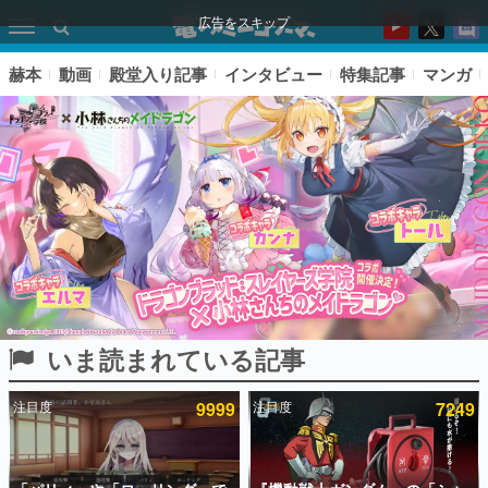
広告をスキップ
赫本
動画
殿堂入り記事
インタビュー
特集記事
マンガ
いま読まれている記事
ピックアップ
注目度
9999
注目度
7249
電ファミのいま読まれている記事ランキング
アプリセール情報