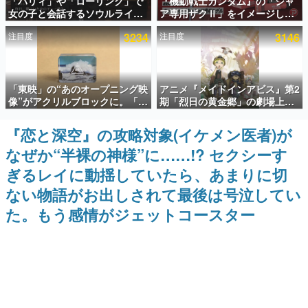
「パリィ」や「ローリング」で
『機動戦士ガンダム』の「シャ
女の子と会話するソウルライク
ア専用ザクⅡ」をイメージした
インタビュー
恋愛ゲーム『小早川さんはソウ
散水ホースリールが予約開始。
注目度
3234
注目度
3146
ルライク』無料公開。返事に失
本体にはシャアのパーソナルマ
連載・特集一覧
敗すると「YOU DIED」
ークやジオン公国軍のエンブレ
ム、型式番号などを配置
殿堂入り記事
「東映」の“あのオープニング映
アニメ『メイドインアビス』第2
SNS拡散数が数千以上！ ページビュー数万以上！ などな
ど。多くの人々に読まれた、電ファミ渾身の“殿堂入り”記
像”がアクリルブロックに。「東
期「烈日の黄金郷」の劇場上映
事をまとめました。
映ヒストリカル グッズコレクシ
が決定！レグ役・伊瀬茉莉也さ
ョン」が8月下旬より発売
んらが登壇する舞台挨拶も実施
『恋と深空』の攻略対象(イケメン医者)が
ゲームの企画書
名作ゲームクリエイターの方々に製作時のエピソードをお
なぜか“半裸の神様”に……!? セクシーす
聞きし、ヒットする企画（ゲーム）とは何か？を探ってい
きます。
ぎるレイに動揺していたら、あまりに切
赫本
ない物語がお出しされて最後は号泣してい
この物語を解いてはいけない。『赫本』は、〈試験問題〉
た。もう感情がジェットコースター
の形をした短編ホラー小説集です。
新世代に訊く
これからのデジタルゲーム市場を担う若きクリエイター達
の姿を追い、彼らのルーツと情熱を探っていきます。
ゲーム世代の作家たち
ゲームに多大な影響を受けた作家さんに取材し、ゲームが