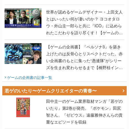
世界が認めるゲームデザイナー・上田文人
とはいったい何が凄いのか？ ヨコオタロ
ウ・外山圭一郎らと共に『ICO』に込めら
れたこだわりを語り尽くす！【ゲームの企
画書】
【ゲームの企画書】『ペルソナ3』を築き
上げたのは反骨心とリスペクトだった。赤
い企画書のもとに集った“愚連隊”がシリー
ズを生まれ変わらせるまで【橋野桂インタ
ビュー】
ゲームの企画書
の記事一覧
若ゲのいたり〜ゲームクリエイターの青春〜
田中圭一のゲーム業界取材マンガ『若ゲの
いたり』第2巻が発売。『ポケモン』田尻
智さん、『ゼビウス』遠藤雅伸さんらの貴
重なエピソードを収録