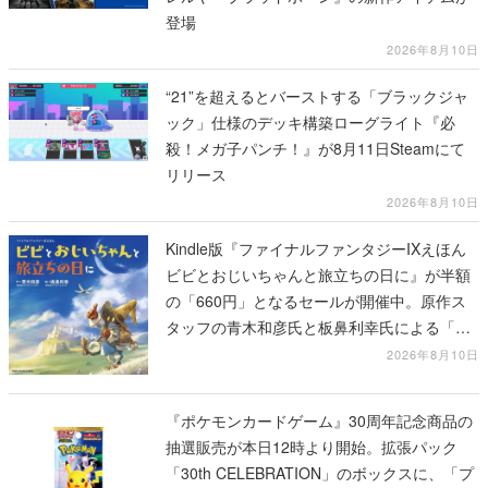
登場
2026年8月10日
“21”を超えるとバーストする「ブラックジャ
ック」仕様のデッキ構築ローグライト『必
殺！メガ子パンチ！』が8月11日Steamにて
リリース
2026年8月10日
Kindle版『ファイナルファンタジーIXえほん
ビビとおじいちゃんと旅立ちの日に』が半額
の「660円」となるセールが開催中。原作ス
タッフの青木和彦氏と板鼻利幸氏による「ビ
ビ」の前日譚
2026年8月10日
『ポケモンカードゲーム』30周年記念商品の
抽選販売が本日12時より開始。拡張パック
「30th CELEBRATION」のボックスに、「プ