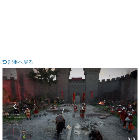
日本のコンテンツ産業やカルチャーに与えた影響を探る企
画です。
日本モバイルゲーム産業史
日本のモバイルゲーム史における主要なトピック・タイト
ルを網羅するほか、開発者へのインタビューや識者による
解説を掲載。約20年の歴史が一望できる決定版！
若ゲのいたり〜ゲームクリエイターの青春〜
『うつヌケ』『ペンと箸』等で知られるマンガ家・田中圭
一先生によるゲーム業界レポートマンガです。
記事へ戻る
なんでゲームは面白い？
ゲーム開発者・hamatsu氏がゲームの魅力を画面や操作の
具体的な形から解き明かしていく、硬派で骨太な評論連載
です。
ゲームが変えた日本語
「経験値」「裏技」「ラスボス」… ゲームにまつわる言葉
の起源や用法の変遷を、コンピューター文化史研究家・タ
イニーP氏が徹底調査。
カテゴリ
8 / 8
特集記事