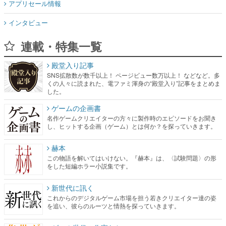
アプリセール情報
インタビュー
連載・特集一覧
殿堂入り記事
SNS拡散数が数千以上！ ページビュー数万以上！ などなど。多
くの人々に読まれた、電ファミ渾身の“殿堂入り”記事をまとめま
した。
ゲームの企画書
名作ゲームクリエイターの方々に製作時のエピソードをお聞き
し、ヒットする企画（ゲーム）とは何か？を探っていきます。
赫本
この物語を解いてはいけない。『赫本』は、〈試験問題〉の形
をした短編ホラー小説集です。
新世代に訊く
これからのデジタルゲーム市場を担う若きクリエイター達の姿
を追い、彼らのルーツと情熱を探っていきます。