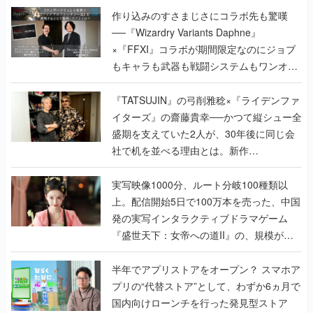
作り込みのすさまじさにコラボ先も驚嘆
──『Wizardry Variants Daphne』
×『FFXI』コラボが期間限定なのにジョブ
もキャラも武器も戦闘システムもワンオフ
で作り込まれた理由を両ディレクターに聞
く
『TATSUJIN』の弓削雅稔×『ライデンファ
イターズ』の齋藤貴幸──かつて縦シュー全
盛期を支えていた2人が、30年後に同じ会
社で机を並べる理由とは。新作
『TATSUJIN EXTREME』で初タッグを組
んだレジェンド2人に訊く開発秘話
実写映像1000分、ルート分岐100種類以
上。配信開始5日で100万本を売った、中国
発の実写インタラクティブドラマゲーム
『盛世天下：女帝への道II』の、規模が違
うこだわりをプロデューサーに聞いた
半年でアプリストアをオープン？ スマホア
プリの“代替ストア”として、わずか6ヵ月で
国内向けローンチを行った発見型ストア