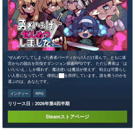
“ぜんめつ”してしまった勇者パーティから1人だけ選んで、ともに迷
宮からの脱出を目指すダンジョン探索RPGです。 ただし勇者は「は
い/いいえ」しか喋れず、魔法使いは魔法が使えず、戦士は可愛らし
い人形になっていて、僧侶は██を崇拝しています。誰を救うのかを
選ぶのは、あなたです。
インディー
RPG
リリース日：2026年第4四半期
Steamストアページ