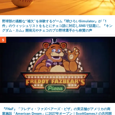
野球部の過酷な“補欠”を体験するゲーム『球ひろいSimulator』が「1
件」のウィッシュリストをもとにチェコ語に対応しSNSで話題に。『キン
グダム・カム』開発元やチェコのプロ野球選手から称賛の声
5
『FNaF』「フレディ・ファズベアーズ・ピザ」の実店舗がアメリカの商
業施設「American Dream」に2027年オープン！ScottGamesとの共同開