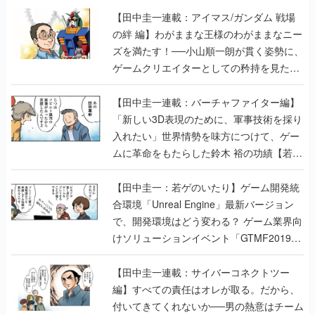
【田中圭一連載：アイマス/ガンダム 戦場
の絆 編】わがままな王様のわがままなニー
ズを満たす！──小山順一朗が貫く姿勢に、
ゲームクリエイターとしての矜持を見た
【若ゲのいたり最終回】
【田中圭一連載：バーチャファイター編】
「新しい3D表現のために、軍事技術を採り
入れたい」世界情勢を味方につけて、ゲー
ムに革命をもたらした鈴木 裕の功績【若ゲ
のいたり】
【田中圭一：若ゲのいたり】ゲーム開発統
合環境「Unreal Engine」最新バージョン
で、開発環境はどう変わる？ ゲーム業界向
けソリューションイベント「GTMF2019」
に行って、より理解を深めよう【PR】
【田中圭一連載：サイバーコネクトツー
編】すべての責任はオレが取る。だから、
付いてきてくれないか──男の熱意はチーム