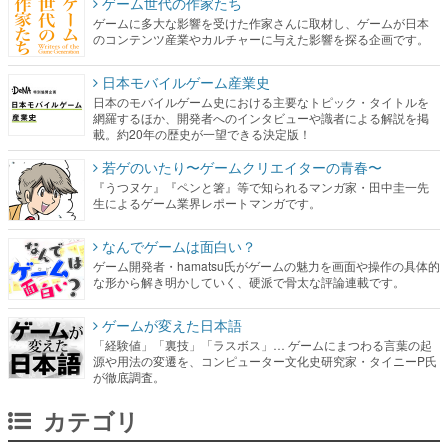
ゲーム世代の作家たち
ゲームに多大な影響を受けた作家さんに取材し、ゲームが日本
のコンテンツ産業やカルチャーに与えた影響を探る企画です。
日本モバイルゲーム産業史
日本のモバイルゲーム史における主要なトピック・タイトルを
網羅するほか、開発者へのインタビューや識者による解説を掲
載。約20年の歴史が一望できる決定版！
若ゲのいたり〜ゲームクリエイターの青春〜
『うつヌケ』『ペンと箸』等で知られるマンガ家・田中圭一先
生によるゲーム業界レポートマンガです。
なんでゲームは面白い？
ゲーム開発者・hamatsu氏がゲームの魅力を画面や操作の具体的
な形から解き明かしていく、硬派で骨太な評論連載です。
ゲームが変えた日本語
「経験値」「裏技」「ラスボス」… ゲームにまつわる言葉の起
源や用法の変遷を、コンピューター文化史研究家・タイニーP氏
が徹底調査。
カテゴリ