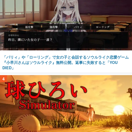
「パリィ」や「ローリング」で女の子と会話するソウルライク恋愛ゲーム
『小早川さんはソウルライク』無料公開。返事に失敗すると「YOU
DIED」
4