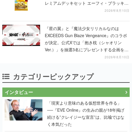
レミアムデッキセット エーフィ・ブラッキ
ー」「FUTURISTIC BOX」の計3商品
2026年8月10日
『星の翼』と『魔法少女リリカルなのは
EXCEEDS Gun Blaze Vengeance』のコラボ
が決定。公式Xでは「抱き枕（シャオリン
Ver.）」を抽選3名にプレゼントする企画を実
施中
2026年8月10日
カテゴリーピックアップ
インタビュー
「現実より意味のある仮想世界を作る」
──『EVE Online』の生みの親が18年掲げ
続ける”クレイジーな宣言”は、比喩ではな
く本気だった