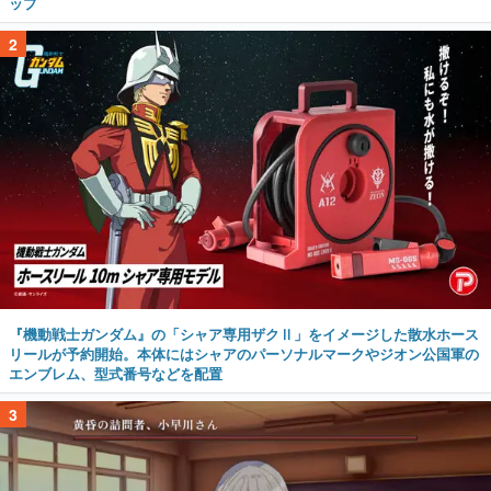
ップ
2
『機動戦士ガンダム』の「シャア専用ザクⅡ」をイメージした散水ホース
リールが予約開始。本体にはシャアのパーソナルマークやジオン公国軍の
エンブレム、型式番号などを配置
3