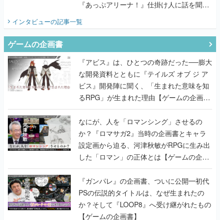
『あっぷアリーナ！』仕掛け人に話を聞い
てみた
インタビュー
の記事一覧
ゲームの企画書
『アビス』は、ひとつの奇跡だった──膨大
な開発資料とともに『テイルズ オブ ジ ア
ビス』開発陣に聞く、「生まれた意味を知
るRPG」が生まれた理由【ゲームの企画
書】
なにが、人を「ロマンシング」させるの
か？『ロマサガ2』当時の企画書とキャラ
設定画から迫る、河津秋敏がRPGに生み出
した「ロマン」の正体とは【ゲームの企画
書】
『ガンパレ』の企画書、ついに公開━初代
PSの伝説的タイトルは、なぜ生まれたの
か？そして『LOOP8』へ受け継がれたもの
【ゲームの企画書】