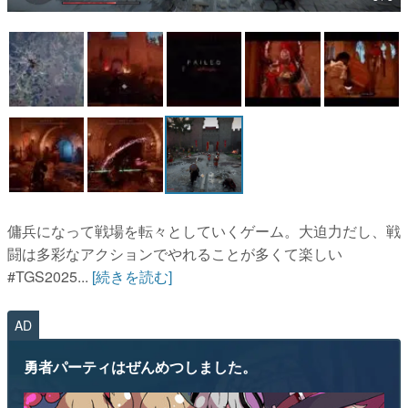
マンガ
女性向け
アプリレビュー
その他
電ファミニコゲーマーとは？
運営：株式会社マレ
傭兵になって戦場を転々としていくゲーム。大迫力だし、戦
闘は多彩なアクションでやれることが多くて楽しい
#TGS2025...
[続きを読む]
AD
勇者パーティはぜんめつしました。