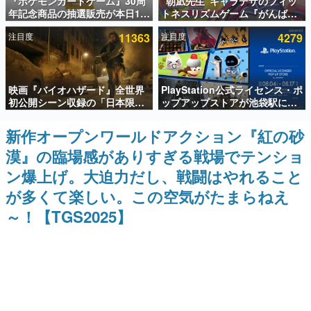
『ポケモンカードゲーム』30周
“朝凪先生”キャラデザのフィッ
年記念商品の抽選販売が本日12
トネスリズムゲーム『がんば
インタビュー
時より開始。拡張パック「30th
れ！チアリズム』Steamストア
注目度
11363
注目度
4279
CELEBRATION」のボックス
ページが公開。キャラクターの
連載・特集一覧
に、「プレミアムデッキセット
CVは陽向葵ゅかさん
エーフィ・ブラッキー」
「FUTURISTIC BOX」の計3商
殿堂入り記事
品
映画『バイオハザード』全世界
PlayStation公式ライセンス・ポ
SNS拡散数が数千以上！ ページビュー数万以上！ などな
ど。多くの人々に読まれた、電ファミ渾身の“殿堂入り”記
初公開シーン収録の「日本限
ップアップストアが池袋駅にて
事をまとめました。
定」予告映像が解禁。バイオの
期間限定で開催。夏のアパレル
日（8月10日）にあわせて、
や『ブラッドボーン』の新作ア
新作オープンワールドアクション『紅の砂
ゲームの企画書
「ラクーンシティ総合病院」へ
イテムが登場
名作ゲームクリエイターの方々に製作時のエピソードをお
漠』の臨場感がありすぎる戦場でテンショ
行く配達人の姿が披露
聞きし、ヒットする企画（ゲーム）とは何か？を探ってい
きます。
ン爆上げ。大迫力だし、戦闘はやれること
赫本
が多くて楽しい。この空気がたまらねえ
この物語を解いてはいけない。『赫本』は、〈試験問題〉
～！【TGS2025】
の形をした短編ホラー小説集です。
新世代に訊く
これからのデジタルゲーム市場を担う若きクリエイター達
の姿を追い、彼らのルーツと情熱を探っていきます。
ゲーム世代の作家たち
ゲームに多大な影響を受けた作家さんに取材し、ゲームが