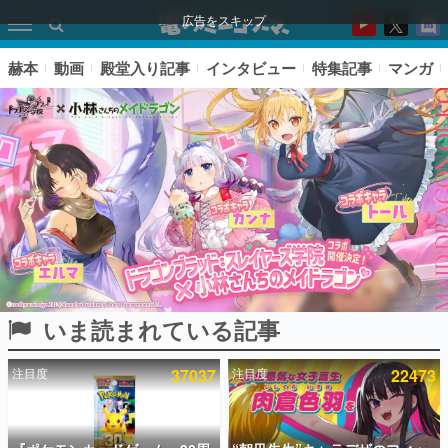
広告をスキップ
赫本
動画
殿堂入り記事
インタビュー
特集記事
マンガ
いま読まれている記事
ピックアップ
注目度
37037
注目度
22473
電ファミのいま読まれている記事ランキング
アプリセール情報