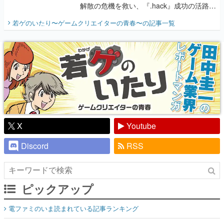
解散の危機を救い、『.hack』成功の活路を
開く。業界の快男児・松山 洋に流れる血は
若ゲのいたり〜ゲームクリエイターの青春〜
の記事一覧
『少年ジャンプ』色だった【若ゲのいた
り】
X
Youtube
Discord
RSS
ピックアップ
電ファミのいま読まれている記事ランキング