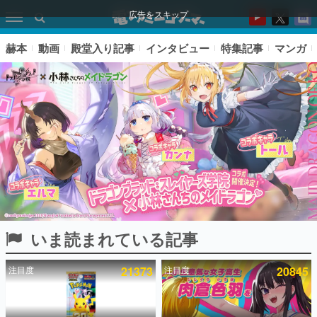
広告をスキップ
赫本
動画
殿堂入り記事
インタビュー
特集記事
マンガ
いま読まれている記事
ピックアップ
注目度
21373
注目度
20845
電ファミのいま読まれている記事ランキング
アプリセール情報