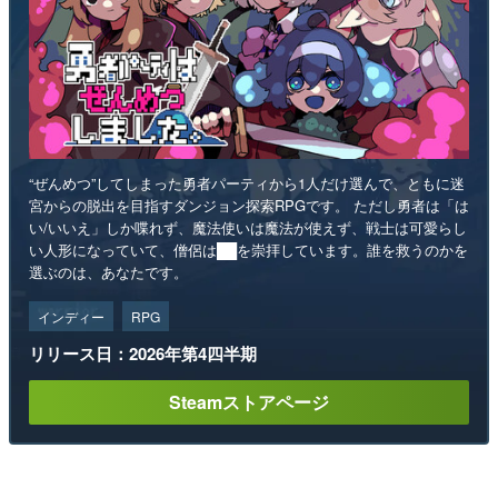
“ぜんめつ”してしまった勇者パーティから1人だけ選んで、ともに迷
宮からの脱出を目指すダンジョン探索RPGです。 ただし勇者は「は
い/いいえ」しか喋れず、魔法使いは魔法が使えず、戦士は可愛らし
い人形になっていて、僧侶は██を崇拝しています。誰を救うのかを
選ぶのは、あなたです。
インディー
RPG
リリース日：2026年第4四半期
Steamストアページ