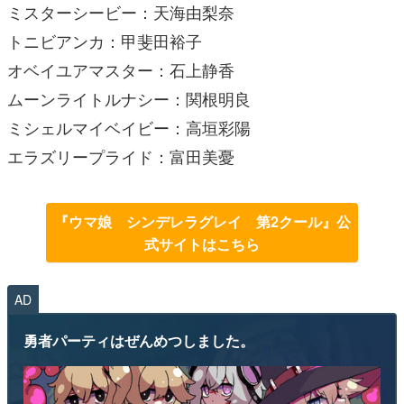
ミスターシービー：天海由梨奈
トニビアンカ：甲斐田裕子
オベイユアマスター：石上静香
ムーンライトルナシー：関根明良
ミシェルマイベイビー：高垣彩陽
エラズリープライド：富田美憂
『ウマ娘 シンデレラグレイ 第2クール』公
式サイトはこちら
AD
勇者パーティはぜんめつしました。