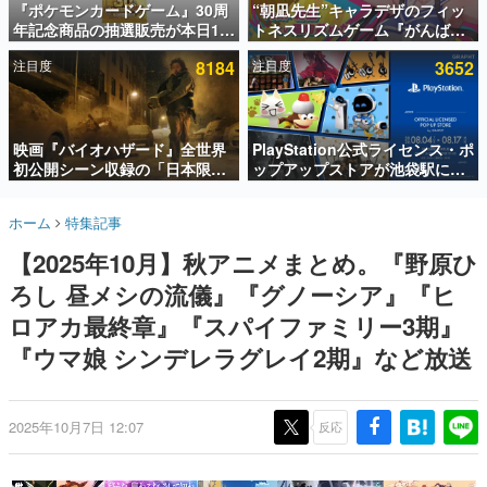
『ポケモンカードゲーム』30周
“朝凪先生”キャラデザのフィッ
年記念商品の抽選販売が本日12
トネスリズムゲーム『がんば
インタビュー
時より開始。拡張パック「30th
れ！チアリズム』Steamストア
注目度
8184
注目度
3652
CELEBRATION」のボックス
ページが公開。キャラクターの
連載・特集一覧
に、「プレミアムデッキセット
CVは陽向葵ゅかさん
エーフィ・ブラッキー」
殿堂入り記事
「FUTURISTIC BOX」の計3商
SNS拡散数が数千以上！ ページビュー数万以上！ などな
品
映画『バイオハザード』全世界
PlayStation公式ライセンス・ポ
ど。多くの人々に読まれた、電ファミ渾身の“殿堂入り”記
初公開シーン収録の「日本限
ップアップストアが池袋駅にて
事をまとめました。
定」予告映像が解禁。バイオの
期間限定で開催。夏のアパレル
日（8月10日）にあわせて、
や『ブラッドボーン』の新作ア
ゲームの企画書
ホーム
特集記事
「ラクーンシティ総合病院」へ
イテムが登場
名作ゲームクリエイターの方々に製作時のエピソードをお
聞きし、ヒットする企画（ゲーム）とは何か？を探ってい
行く配達人の姿が披露
【2025年10月】秋アニメまとめ。『野原ひ
きます。
ろし 昼メシの流儀』『グノーシア』『ヒ
赫本
この物語を解いてはいけない。『赫本』は、〈試験問題〉
ロアカ最終章』『スパイファミリー3期』
の形をした短編ホラー小説集です。
『ウマ娘 シンデレラグレイ2期』など放送
新世代に訊く
これからのデジタルゲーム市場を担う若きクリエイター達
の姿を追い、彼らのルーツと情熱を探っていきます。
2025年10月7日 12:07
反応
ゲーム世代の作家たち
ゲームに多大な影響を受けた作家さんに取材し、ゲームが