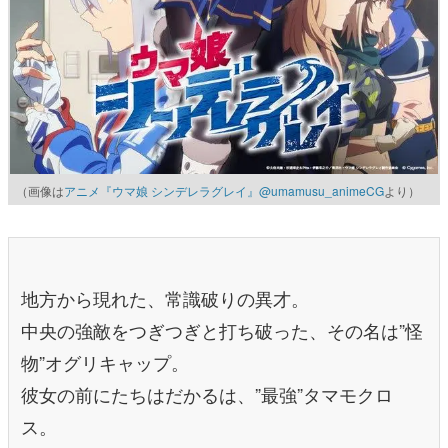
（画像は
アニメ『ウマ娘 シンデレラグレイ』@umamusu_animeCG
より）
地方から現れた、常識破りの異才。
中央の強敵をつぎつぎと打ち破った、その名は”怪
物”オグリキャップ。
彼女の前にたちはだかるは、”最強”タマモクロ
ス。