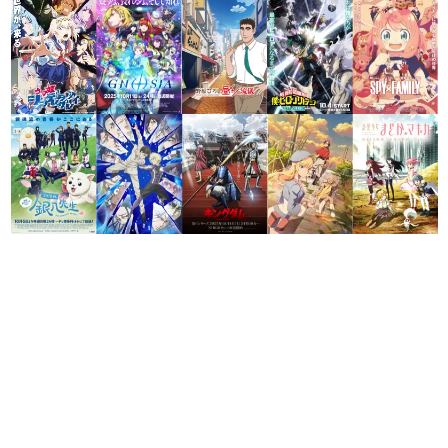
日本のコンテンツ産業やカルチャーに与えた影響を探る企
画です。
日本モバイルゲーム産業史
日本のモバイルゲーム史における主要なトピック・タイト
ルを網羅するほか、開発者へのインタビューや識者による
解説を掲載。約20年の歴史が一望できる決定版！
若ゲのいたり〜ゲームクリエイターの青春〜
『うつヌケ』『ペンと箸』等で知られるマンガ家・田中圭
一先生によるゲーム業界レポートマンガです。
なんでゲームは面白い？
ゲーム開発者・hamatsu氏がゲームの魅力を画面や操作の
具体的な形から解き明かしていく、硬派で骨太な評論連載
です。
ゲームが変えた日本語
「経験値」「裏技」「ラスボス」… ゲームにまつわる言葉
の起源や用法の変遷を、コンピューター文化史研究家・タ
イニーP氏が徹底調査。
カテゴリ
特集記事