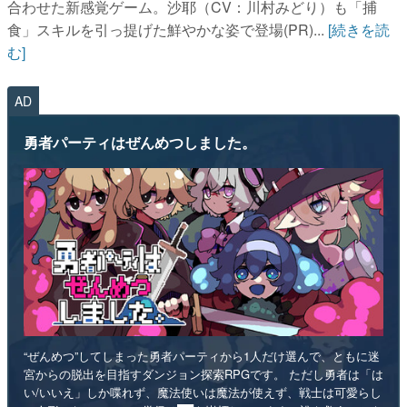
合わせた新感覚ゲーム。沙耶（CV：川村みどり）も「捕
食」スキルを引っ提げた鮮やかな姿で登場(PR)...
[続きを読
む]
AD
勇者パーティはぜんめつしました。
“ぜんめつ”してしまった勇者パーティから1人だけ選んで、ともに迷
宮からの脱出を目指すダンジョン探索RPGです。 ただし勇者は「は
い/いいえ」しか喋れず、魔法使いは魔法が使えず、戦士は可愛らし