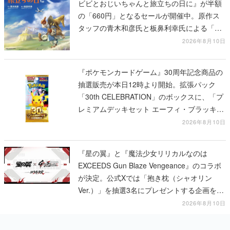
ビビとおじいちゃんと旅立ちの日に』が半額
の「660円」となるセールが開催中。原作ス
タッフの青木和彦氏と板鼻利幸氏による「ビ
ビ」の前日譚
2026年8月10日
『ポケモンカードゲーム』30周年記念商品の
抽選販売が本日12時より開始。拡張パック
「30th CELEBRATION」のボックスに、「プ
レミアムデッキセット エーフィ・ブラッキ
ー」「FUTURISTIC BOX」の計3商品
2026年8月10日
『星の翼』と『魔法少女リリカルなのは
EXCEEDS Gun Blaze Vengeance』のコラボ
が決定。公式Xでは「抱き枕（シャオリン
Ver.）」を抽選3名にプレゼントする企画を実
施中
2026年8月10日