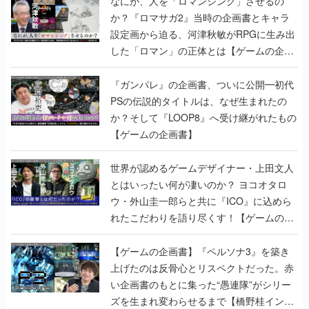
なにが、人を「ロマンシング」させるの
か？『ロマサガ2』当時の企画書とキャラ
設定画から迫る、河津秋敏がRPGに生み出
した「ロマン」の正体とは【ゲームの企画
書】
『ガンパレ』の企画書、ついに公開━初代
PSの伝説的タイトルは、なぜ生まれたの
か？そして『LOOP8』へ受け継がれたもの
【ゲームの企画書】
世界が認めるゲームデザイナー・上田文人
とはいったい何が凄いのか？ ヨコオタロ
ウ・外山圭一郎らと共に『ICO』に込めら
れたこだわりを語り尽くす！【ゲームの企
画書】
【ゲームの企画書】『ペルソナ3』を築き
上げたのは反骨心とリスペクトだった。赤
い企画書のもとに集った“愚連隊”がシリー
ズを生まれ変わらせるまで【橋野桂インタ