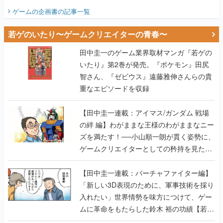
ビュー】
ゲームの企画書
の記事一覧
若ゲのいたり〜ゲームクリエイターの青春〜
田中圭一のゲーム業界取材マンガ『若ゲの
いたり』第2巻が発売。『ポケモン』田尻
智さん、『ゼビウス』遠藤雅伸さんらの貴
重なエピソードを収録
【田中圭一連載：アイマス/ガンダム 戦場
の絆 編】わがままな王様のわがままなニー
ズを満たす！──小山順一朗が貫く姿勢に、
ゲームクリエイターとしての矜持を見た
【若ゲのいたり最終回】
【田中圭一連載：バーチャファイター編】
「新しい3D表現のために、軍事技術を採り
入れたい」世界情勢を味方につけて、ゲー
ムに革命をもたらした鈴木 裕の功績【若ゲ
のいたり】