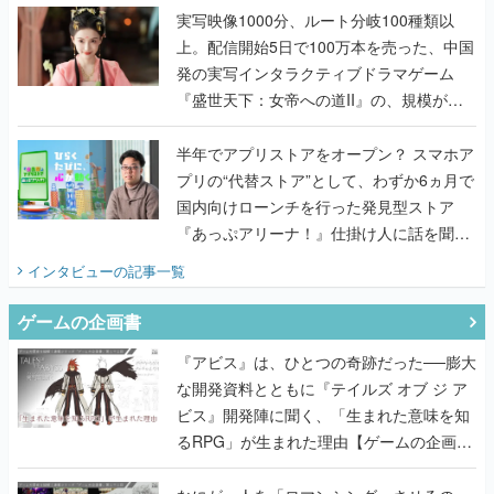
んだレジェンド2人に訊く開発秘話
実写映像1000分、ルート分岐100種類以
上。配信開始5日で100万本を売った、中国
発の実写インタラクティブドラマゲーム
『盛世天下：女帝への道II』の、規模が違
うこだわりをプロデューサーに聞いた
半年でアプリストアをオープン？ スマホア
プリの“代替ストア”として、わずか6ヵ月で
国内向けローンチを行った発見型ストア
『あっぷアリーナ！』仕掛け人に話を聞い
てみた
インタビュー
の記事一覧
ゲームの企画書
『アビス』は、ひとつの奇跡だった──膨大
な開発資料とともに『テイルズ オブ ジ ア
ビス』開発陣に聞く、「生まれた意味を知
るRPG」が生まれた理由【ゲームの企画
書】