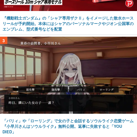
『機動戦士ガンダム』の「シャア専用ザクⅡ」をイメージした散水ホース
リールが予約開始。本体にはシャアのパーソナルマークやジオン公国軍の
エンブレム、型式番号などを配置
3
「パリィ」や「ローリング」で女の子と会話するソウルライク恋愛ゲーム
『小早川さんはソウルライク』無料公開。返事に失敗すると「YOU
DIED」