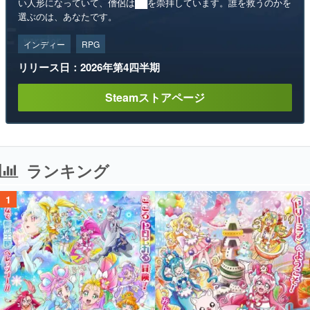
い人形になっていて、僧侶は██を崇拝しています。誰を救うのかを
選ぶのは、あなたです。
インディー
RPG
リリース日：2026年第4四半期
Steamストアページ
ランキング
1