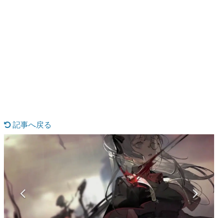
日本のコンテンツ産業やカルチャーに与えた影響を探る企
画です。
日本モバイルゲーム産業史
日本のモバイルゲーム史における主要なトピック・タイト
ルを網羅するほか、開発者へのインタビューや識者による
解説を掲載。約20年の歴史が一望できる決定版！
若ゲのいたり〜ゲームクリエイターの青春〜
『うつヌケ』『ペンと箸』等で知られるマンガ家・田中圭
一先生によるゲーム業界レポートマンガです。
なんでゲームは面白い？
ゲーム開発者・hamatsu氏がゲームの魅力を画面や操作の
記事へ戻る
具体的な形から解き明かしていく、硬派で骨太な評論連載
です。
ゲームが変えた日本語
「経験値」「裏技」「ラスボス」… ゲームにまつわる言葉
の起源や用法の変遷を、コンピューター文化史研究家・タ
イニーP氏が徹底調査。
カテゴリ
特集記事