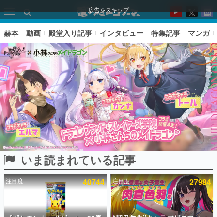
広告をスキップ
赫本
動画
殿堂入り記事
インタビュー
特集記事
マンガ
いま読まれている記事
ピックアップ
注目度
40744
注目度
27984
電ファミのいま読まれている記事ランキング
アプリセール情報