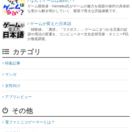
ゲーム開発者・hamatsu氏がゲームの魅力を画面や操作の具体的
な形から解き明かしていく、硬派で骨太な評論連載です。
ゲームが変えた日本語
「経験値」「裏技」「ラスボス」… ゲームにまつわる言葉の起
源や用法の変遷を、コンピューター文化史研究家・タイニーP氏
が徹底調査。
カテゴリ
特集記事
マンガ
女性向け
アプリレビュー
その他
電ファミニコゲーマーとは？