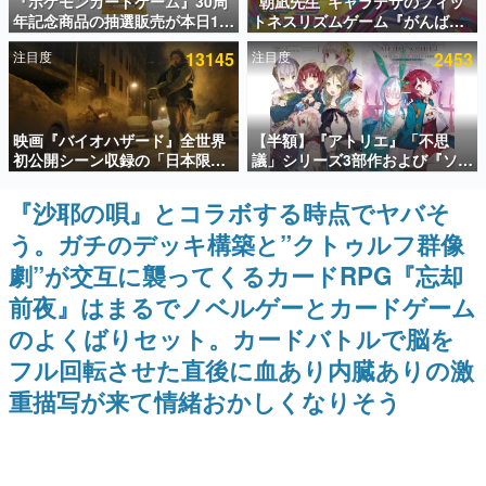
『ポケモンカードゲーム』30周
“朝凪先生”キャラデザのフィッ
年記念商品の抽選販売が本日12
トネスリズムゲーム『がんば
インタビュー
時より開始。拡張パック「30th
れ！チアリズム』Steamストア
注目度
13145
注目度
2453
CELEBRATION」のボックス
ページが公開。キャラクターの
連載・特集一覧
に、「プレミアムデッキセット
CVは陽向葵ゅかさん
エーフィ・ブラッキー」
「FUTURISTIC BOX」の計3商
殿堂入り記事
品
映画『バイオハザード』全世界
【半額】『アトリエ』「不思
SNS拡散数が数千以上！ ページビュー数万以上！ などな
ど。多くの人々に読まれた、電ファミ渾身の“殿堂入り”記
初公開シーン収録の「日本限
議」シリーズ3部作および『ソフ
事をまとめました。
定」予告映像が解禁。バイオの
ィーのアトリエ2』公式画集の
日（8月10日）にあわせて、
Kindle版が50%オフとなるセー
『沙耶の唄』とコラボする時点でヤバそ
ゲームの企画書
「ラクーンシティ総合病院」へ
ルが開催中。各作品の設定画や
名作ゲームクリエイターの方々に製作時のエピソードをお
う。ガチのデッキ構築と”クトゥルフ群像
行く配達人の姿が披露
美麗なイラストの数々をふんだ
聞きし、ヒットする企画（ゲーム）とは何か？を探ってい
んに収録
きます。
劇”が交互に襲ってくるカードRPG『忘却
赫本
前夜』はまるでノベルゲーとカードゲーム
この物語を解いてはいけない。『赫本』は、〈試験問題〉
のよくばりセット。カードバトルで脳を
の形をした短編ホラー小説集です。
フル回転させた直後に血あり内臓ありの激
新世代に訊く
重描写が来て情緒おかしくなりそう
これからのデジタルゲーム市場を担う若きクリエイター達
の姿を追い、彼らのルーツと情熱を探っていきます。
ゲーム世代の作家たち
ゲームに多大な影響を受けた作家さんに取材し、ゲームが