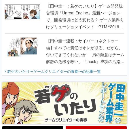
【田中圭一：若ゲのいたり】ゲーム開発統
合環境「Unreal Engine」最新バージョン
で、開発環境はどう変わる？ ゲーム業界向
けソリューションイベント「GTMF2019」
に行って、より理解を深めよう【PR】
【田中圭一連載：サイバーコネクトツー
編】すべての責任はオレが取る。だから、
付いてきてくれないか──男の熱意はチーム
解散の危機を救い、『.hack』成功の活路を
開く。業界の快男児・松山 洋に流れる血は
若ゲのいたり〜ゲームクリエイターの青春〜
の記事一覧
『少年ジャンプ』色だった【若ゲのいた
り】