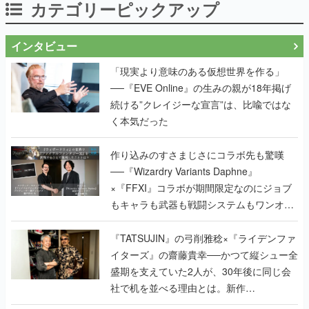
カテゴリーピックアップ
インタビュー
「現実より意味のある仮想世界を作る」
──『EVE Online』の生みの親が18年掲げ
続ける”クレイジーな宣言”は、比喩ではな
く本気だった
作り込みのすさまじさにコラボ先も驚嘆
──『Wizardry Variants Daphne』
×『FFXI』コラボが期間限定なのにジョブ
もキャラも武器も戦闘システムもワンオフ
で作り込まれた理由を両ディレクターに聞
く
『TATSUJIN』の弓削雅稔×『ライデンファ
イターズ』の齋藤貴幸──かつて縦シュー全
盛期を支えていた2人が、30年後に同じ会
社で机を並べる理由とは。新作
『TATSUJIN EXTREME』で初タッグを組