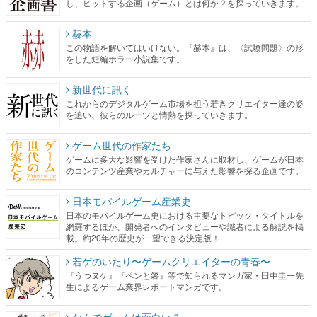
し、ヒットする企画（ゲーム）とは何か？を探っていきます。
赫本
この物語を解いてはいけない。『赫本』は、〈試験問題〉の形
をした短編ホラー小説集です。
新世代に訊く
これからのデジタルゲーム市場を担う若きクリエイター達の姿
を追い、彼らのルーツと情熱を探っていきます。
ゲーム世代の作家たち
ゲームに多大な影響を受けた作家さんに取材し、ゲームが日本
のコンテンツ産業やカルチャーに与えた影響を探る企画です。
日本モバイルゲーム産業史
日本のモバイルゲーム史における主要なトピック・タイトルを
網羅するほか、開発者へのインタビューや識者による解説を掲
載。約20年の歴史が一望できる決定版！
若ゲのいたり〜ゲームクリエイターの青春〜
『うつヌケ』『ペンと箸』等で知られるマンガ家・田中圭一先
生によるゲーム業界レポートマンガです。
なんでゲームは面白い？