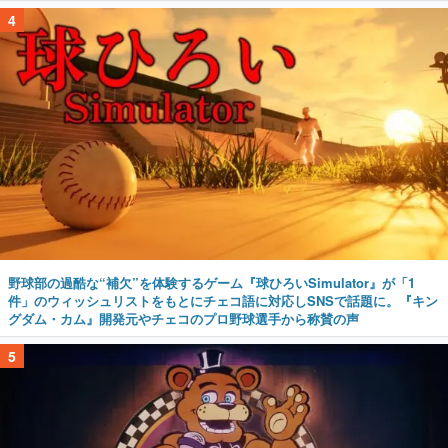
4
野球部の過酷な“補欠”を体験するゲーム『球ひろいSimulator』が「1
件」のウィッシュリストをもとにチェコ語に対応しSNSで話題に。『キン
グダム・カム』開発元やチェコのプロ野球選手から称賛の声
5