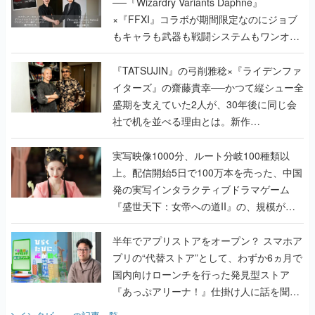
──『Wizardry Variants Daphne』
×『FFXI』コラボが期間限定なのにジョブ
もキャラも武器も戦闘システムもワンオフ
で作り込まれた理由を両ディレクターに聞
く
『TATSUJIN』の弓削雅稔×『ライデンファ
イターズ』の齋藤貴幸──かつて縦シュー全
盛期を支えていた2人が、30年後に同じ会
社で机を並べる理由とは。新作
『TATSUJIN EXTREME』で初タッグを組
んだレジェンド2人に訊く開発秘話
実写映像1000分、ルート分岐100種類以
上。配信開始5日で100万本を売った、中国
発の実写インタラクティブドラマゲーム
『盛世天下：女帝への道II』の、規模が違
うこだわりをプロデューサーに聞いた
半年でアプリストアをオープン？ スマホア
プリの“代替ストア”として、わずか6ヵ月で
国内向けローンチを行った発見型ストア
『あっぷアリーナ！』仕掛け人に話を聞い
てみた