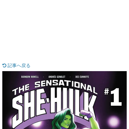
日本のコンテンツ産業やカルチャーに与えた影響を探る企
画です。
日本モバイルゲーム産業史
日本のモバイルゲーム史における主要なトピック・タイト
ルを網羅するほか、開発者へのインタビューや識者による
解説を掲載。約20年の歴史が一望できる決定版！
若ゲのいたり〜ゲームクリエイターの青春〜
『うつヌケ』『ペンと箸』等で知られるマンガ家・田中圭
一先生によるゲーム業界レポートマンガです。
記事へ戻る
なんでゲームは面白い？
ゲーム開発者・hamatsu氏がゲームの魅力を画面や操作の
具体的な形から解き明かしていく、硬派で骨太な評論連載
です。
ゲームが変えた日本語
「経験値」「裏技」「ラスボス」… ゲームにまつわる言葉
の起源や用法の変遷を、コンピューター文化史研究家・タ
イニーP氏が徹底調査。
カテゴリ
特集記事