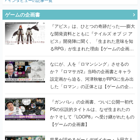
インタビュー
の記事一覧
ゲームの企画書
『アビス』は、ひとつの奇跡だった──膨大
な開発資料とともに『テイルズ オブ ジ ア
ビス』開発陣に聞く、「生まれた意味を知
るRPG」が生まれた理由【ゲームの企画
書】
なにが、人を「ロマンシング」させるの
か？『ロマサガ2』当時の企画書とキャラ
設定画から迫る、河津秋敏がRPGに生み出
した「ロマン」の正体とは【ゲームの企画
書】
『ガンパレ』の企画書、ついに公開━初代
PSの伝説的タイトルは、なぜ生まれたの
か？そして『LOOP8』へ受け継がれたもの
【ゲームの企画書】
世界が認めるゲームデザイナー・上田文人