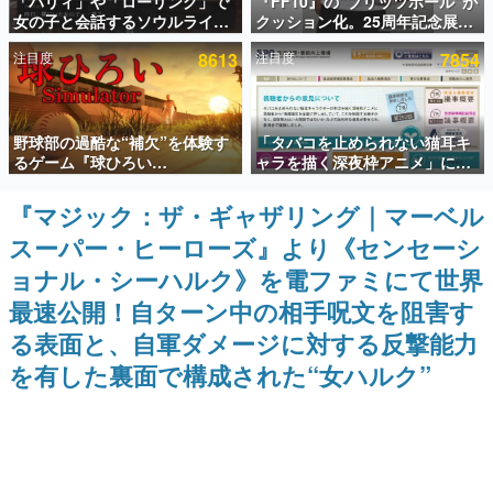
「パリィ」や「ローリング」で
『FF10』の“ブリッツボール”が
女の子と会話するソウルライク
クッション化。25周年記念展
インタビュー
恋愛ゲーム『小早川さんはソウ
「FINAL FANTASY X
注目度
8613
注目度
7854
ルライク』無料公開。返事に失
MUSEUM-幻光の記憶-」のグッ
連載・特集一覧
敗すると「YOU DIED」
ズ情報が一部公開
殿堂入り記事
野球部の過酷な“補欠”を体験す
「タバコを止められない猫耳キ
SNS拡散数が数千以上！ ページビュー数万以上！ などな
ど。多くの人々に読まれた、電ファミ渾身の“殿堂入り”記
るゲーム『球ひろい
ャラを描く深夜枠アニメ」に視
事をまとめました。
Simulator』が「1件」のウィッ
聴者の一部から批判意見。違法
シュリストをもとにチェコ語に
薬物の使用と思しき描写も含め
『マジック：ザ・ギャザリング｜マーベル
ゲームの企画書
対応しSNSで話題に。『キング
て、BPOが議論を交わす
名作ゲームクリエイターの方々に製作時のエピソードをお
スーパー・ヒーローズ』より《センセーシ
ダム・カム』開発元やチェコの
聞きし、ヒットする企画（ゲーム）とは何か？を探ってい
プロ野球選手から称賛の声
きます。
ョナル・シーハルク》を電ファミにて世界
赫本
最速公開！自ターン中の相手呪文を阻害す
この物語を解いてはいけない。『赫本』は、〈試験問題〉
る表面と、自軍ダメージに対する反撃能力
の形をした短編ホラー小説集です。
を有した裏面で構成された“女ハルク”
新世代に訊く
これからのデジタルゲーム市場を担う若きクリエイター達
の姿を追い、彼らのルーツと情熱を探っていきます。
ゲーム世代の作家たち
ゲームに多大な影響を受けた作家さんに取材し、ゲームが