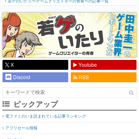
若ゲのいたり〜ゲームクリエイターの青春〜
の記事一覧
『少年ジャンプ』色だった【若ゲのいた
り】
X
Youtube
Discord
RSS
ピックアップ
電ファミのいま読まれている記事ランキング
アプリセール情報