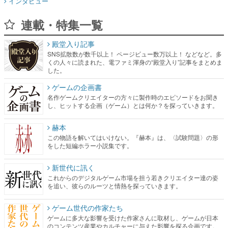
インタビュー
連載・特集一覧
殿堂入り記事
SNS拡散数が数千以上！ ページビュー数万以上！ などなど。多
くの人々に読まれた、電ファミ渾身の“殿堂入り”記事をまとめま
した。
ゲームの企画書
名作ゲームクリエイターの方々に製作時のエピソードをお聞き
し、ヒットする企画（ゲーム）とは何か？を探っていきます。
赫本
この物語を解いてはいけない。『赫本』は、〈試験問題〉の形
をした短編ホラー小説集です。
新世代に訊く
これからのデジタルゲーム市場を担う若きクリエイター達の姿
を追い、彼らのルーツと情熱を探っていきます。
ゲーム世代の作家たち
ゲームに多大な影響を受けた作家さんに取材し、ゲームが日本
のコンテンツ産業やカルチャーに与えた影響を探る企画です。