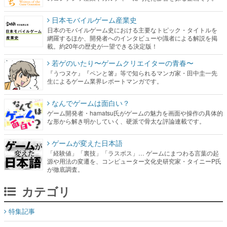
日本モバイルゲーム産業史
日本のモバイルゲーム史における主要なトピック・タイトルを
網羅するほか、開発者へのインタビューや識者による解説を掲
載。約20年の歴史が一望できる決定版！
若ゲのいたり〜ゲームクリエイターの青春〜
『うつヌケ』『ペンと箸』等で知られるマンガ家・田中圭一先
生によるゲーム業界レポートマンガです。
なんでゲームは面白い？
ゲーム開発者・hamatsu氏がゲームの魅力を画面や操作の具体的
な形から解き明かしていく、硬派で骨太な評論連載です。
ゲームが変えた日本語
「経験値」「裏技」「ラスボス」… ゲームにまつわる言葉の起
源や用法の変遷を、コンピューター文化史研究家・タイニーP氏
が徹底調査。
カテゴリ
特集記事