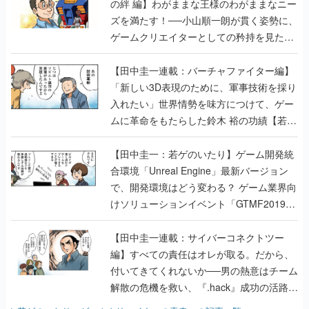
の絆 編】わがままな王様のわがままなニー
ズを満たす！──小山順一朗が貫く姿勢に、
ゲームクリエイターとしての矜持を見た
【若ゲのいたり最終回】
【田中圭一連載：バーチャファイター編】
「新しい3D表現のために、軍事技術を採り
入れたい」世界情勢を味方につけて、ゲー
ムに革命をもたらした鈴木 裕の功績【若ゲ
のいたり】
【田中圭一：若ゲのいたり】ゲーム開発統
合環境「Unreal Engine」最新バージョン
で、開発環境はどう変わる？ ゲーム業界向
けソリューションイベント「GTMF2019」
に行って、より理解を深めよう【PR】
【田中圭一連載：サイバーコネクトツー
編】すべての責任はオレが取る。だから、
付いてきてくれないか──男の熱意はチーム
解散の危機を救い、『.hack』成功の活路を
開く。業界の快男児・松山 洋に流れる血は