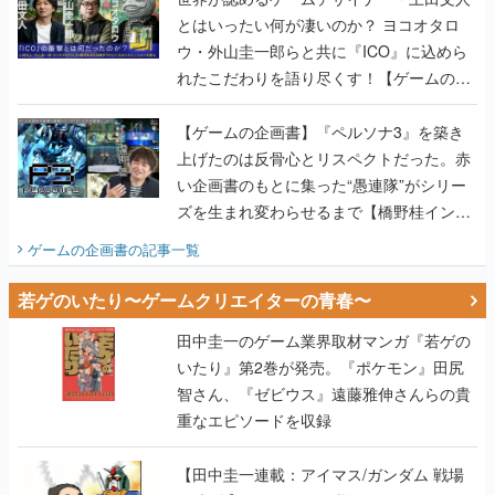
とはいったい何が凄いのか？ ヨコオタロ
ウ・外山圭一郎らと共に『ICO』に込めら
れたこだわりを語り尽くす！【ゲームの企
画書】
【ゲームの企画書】『ペルソナ3』を築き
上げたのは反骨心とリスペクトだった。赤
い企画書のもとに集った“愚連隊”がシリー
ズを生まれ変わらせるまで【橋野桂インタ
ビュー】
ゲームの企画書
の記事一覧
若ゲのいたり〜ゲームクリエイターの青春〜
田中圭一のゲーム業界取材マンガ『若ゲの
いたり』第2巻が発売。『ポケモン』田尻
智さん、『ゼビウス』遠藤雅伸さんらの貴
重なエピソードを収録
【田中圭一連載：アイマス/ガンダム 戦場