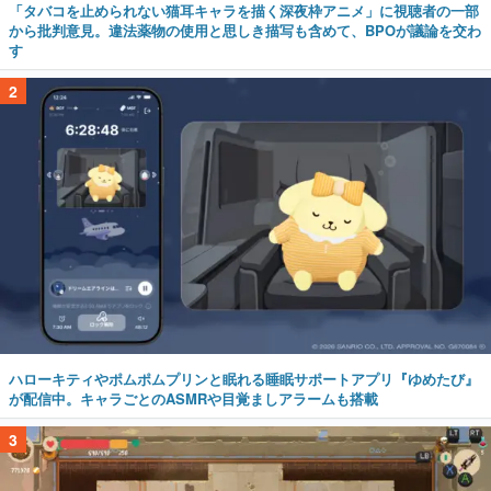
「タバコを止められない猫耳キャラを描く深夜枠アニメ」に視聴者の一部
から批判意見。違法薬物の使用と思しき描写も含めて、BPOが議論を交わ
す
2
ハローキティやポムポムプリンと眠れる睡眠サポートアプリ『ゆめたび』
が配信中。キャラごとのASMRや目覚ましアラームも搭載
3