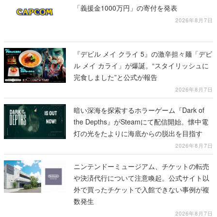
「義援金1000万円」の寄付を発表
2026年8月7日
『デビル メイ クライ 5』の激辛担々麺「デビ
ル メイ カライ」が爆誕。“スタイリッシュに
完食しました”と公式が報告
2026年8月7日
暗い深海を探索するホラーゲーム『Dark of
the Depths』がSteamにて配信開始。懐中電
灯の光をたよりに海底からの脱出を目指す
2026年8月7日
ニンテンドーミュージアム、チケットの転売
や決済代行について注意喚起。公式サイト以
外で買ったチケットで入館できない事例が複
数発生
2026年8月7日