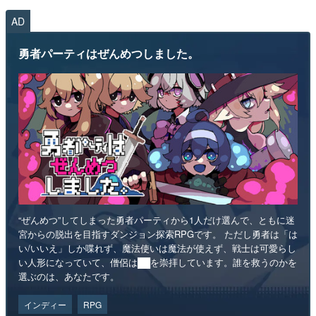
AD
勇者パーティはぜんめつしました。
“ぜんめつ”してしまった勇者パーティから1人だけ選んで、ともに迷
宮からの脱出を目指すダンジョン探索RPGです。 ただし勇者は「は
い/いいえ」しか喋れず、魔法使いは魔法が使えず、戦士は可愛らし
い人形になっていて、僧侶は██を崇拝しています。誰を救うのかを
選ぶのは、あなたです。
インディー
RPG