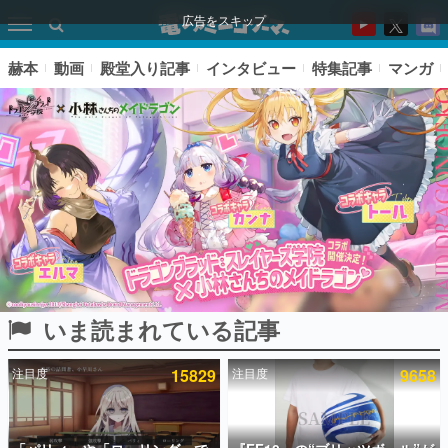
広告をスキップ
赫本
動画
殿堂入り記事
インタビュー
特集記事
マンガ
いま読まれている記事
ピックアップ
注目度
15829
注目度
9658
電ファミのいま読まれている記事ランキング
アプリセール情報