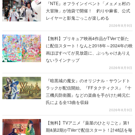
『NTE』オフラインイベント「メェメェ村の
大冒険」が池袋で開催！ 釣りや麻雀、公式
レイヤーと影鬼ごっこが楽しめる
2026年8月9日
【無料】プリキュア映画4作品がTVerで新た
に配信スタート！なんと2018年～2024年の映
画ほぼすべてが見放題に、ぶっちゃけありえ
ないラインナップ
2026年8月9日
『暗黒城の魔女』のオリジナル・サウンドト
ラックが配信開始。『FFタクティクス』『十
三機兵防衛圏』などの楽曲を手がけた崎元仁
氏による全13曲を収録
2026年8月9日
【無料】TVアニメ『薬屋のひとりごと』第1
期&第2期がTVerで配信スタート！計48話を毎