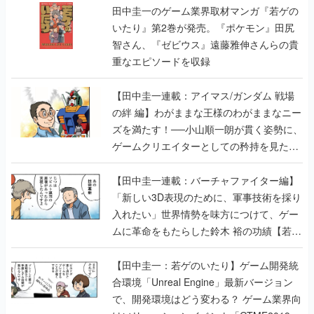
田中圭一のゲーム業界取材マンガ『若ゲの
いたり』第2巻が発売。『ポケモン』田尻
智さん、『ゼビウス』遠藤雅伸さんらの貴
重なエピソードを収録
【田中圭一連載：アイマス/ガンダム 戦場
の絆 編】わがままな王様のわがままなニー
ズを満たす！──小山順一朗が貫く姿勢に、
ゲームクリエイターとしての矜持を見た
【若ゲのいたり最終回】
【田中圭一連載：バーチャファイター編】
「新しい3D表現のために、軍事技術を採り
入れたい」世界情勢を味方につけて、ゲー
ムに革命をもたらした鈴木 裕の功績【若ゲ
のいたり】
【田中圭一：若ゲのいたり】ゲーム開発統
合環境「Unreal Engine」最新バージョン
で、開発環境はどう変わる？ ゲーム業界向