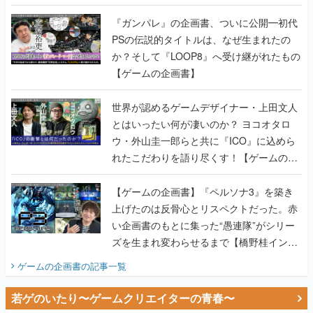
書】
『ガンパレ』の企画書、ついに公開━初代
PSの伝説的タイトルは、なぜ生まれたの
か？そして『LOOP8』へ受け継がれたもの
【ゲームの企画書】
世界が認めるゲームデザイナー・上田文人
とはいったい何が凄いのか？ ヨコオタロ
ウ・外山圭一郎らと共に『ICO』に込めら
れたこだわりを語り尽くす！【ゲームの企
画書】
【ゲームの企画書】『ペルソナ3』を築き
上げたのは反骨心とリスペクトだった。赤
い企画書のもとに集った“愚連隊”がシリー
ズを生まれ変わらせるまで【橋野桂インタ
ビュー】
ゲームの企画書
の記事一覧
若ゲのいたり〜ゲームクリエイターの青春〜