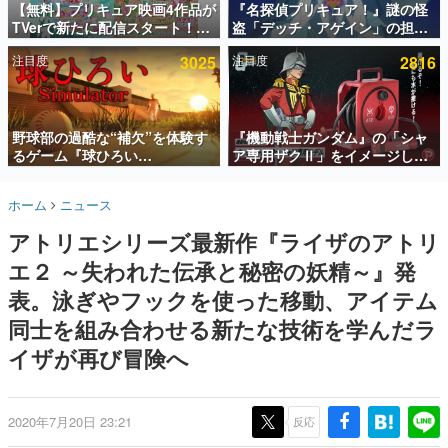
【無料】プリキュア映画4作品が
『名探偵プリキュア！』謎の怪
TVerで新たに配信スタート！な
盗「デッチ・アゲイン」の担当
インタビュー
んと2018年～2024年の映画ほぼ
キャストは天﨑滉平さんと判
注目度
3025
注目度
2816
すべてが見放題に、ぶっちゃけ
明。『Re:ゼロから始める異世
連載・特集一覧
ありえないラインナップ
界生活』オットー役、『ヒプノ
シスマイク』山田三郎役など
殿堂入り記事
SNS拡散数が数千以上！ ページビュー数万以上！ などな
野球部の過酷な“補欠”を体験す
『機動戦士ガンダム』の「シャ
ど。多くの人々に読まれた、電ファミ渾身の“殿堂入り”記
るゲーム『球ひろい
ア専用ザクⅡ」をイメージした
事をまとめました。
Simulator』が「1件」のウィッ
散水ホースリールが予約開始。
シュリストをもとにチェコ語に
本体にはシャアのパーソナルマ
ゲームの企画書
ホーム
ニュース
対応しSNSで話題に。『キング
ークやジオン公国軍のエンブレ
名作ゲームクリエイターの方々に製作時のエピソードをお
聞きし、ヒットする企画（ゲーム）とは何か？を探ってい
ダム・カム』開発元やチェコの
ム、型式番号などを配置
アトリエシリーズ最新作『ライザのアトリ
きます。
プロ野球選手から称賛の声
エ２ ～失われた伝承と秘密の妖精～』発
赫本
この物語を解いてはいけない。『赫本』は、〈試験問題〉
表。泳ぎやフックを使った移動、アイテム
の形をした短編ホラー小説集です。
同士を組み合わせる新たな技術を学んだラ
イザが再び冒険へ
新世代に訊く
これからのデジタルゲーム市場を担う若きクリエイター達
の姿を追い、彼らのルーツと情熱を探っていきます。
2020年7月20日 23:21
反応
ゲーム世代の作家たち
ゲームに多大な影響を受けた作家さんに取材し、ゲームが