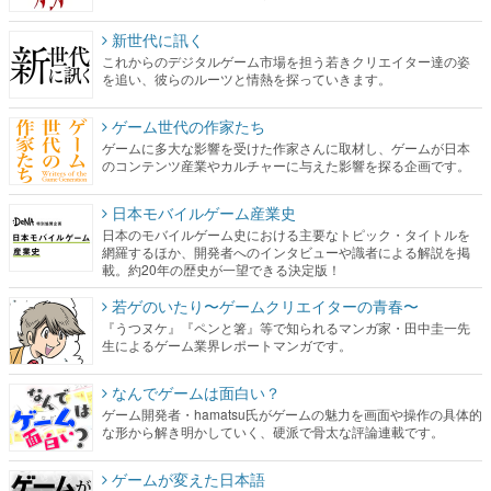
新世代に訊く
これからのデジタルゲーム市場を担う若きクリエイター達の姿
を追い、彼らのルーツと情熱を探っていきます。
ゲーム世代の作家たち
ゲームに多大な影響を受けた作家さんに取材し、ゲームが日本
のコンテンツ産業やカルチャーに与えた影響を探る企画です。
日本モバイルゲーム産業史
日本のモバイルゲーム史における主要なトピック・タイトルを
網羅するほか、開発者へのインタビューや識者による解説を掲
載。約20年の歴史が一望できる決定版！
若ゲのいたり〜ゲームクリエイターの青春〜
『うつヌケ』『ペンと箸』等で知られるマンガ家・田中圭一先
生によるゲーム業界レポートマンガです。
なんでゲームは面白い？
ゲーム開発者・hamatsu氏がゲームの魅力を画面や操作の具体的
な形から解き明かしていく、硬派で骨太な評論連載です。
ゲームが変えた日本語