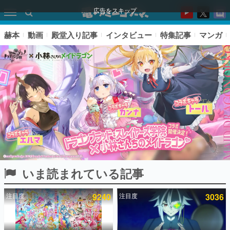
広告をスキップ
赫本
動画
殿堂入り記事
インタビュー
特集記事
マンガ
いま読まれている記事
ピックアップ
注目度
9240
注目度
3036
電ファミのいま読まれている記事ランキング
アプリセール情報