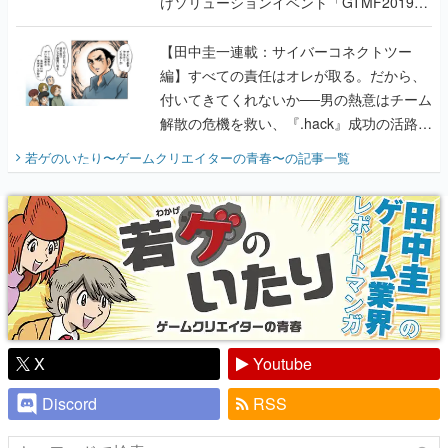
けソリューションイベント「GTMF2019」
に行って、より理解を深めよう【PR】
【田中圭一連載：サイバーコネクトツー
編】すべての責任はオレが取る。だから、
付いてきてくれないか──男の熱意はチーム
解散の危機を救い、『.hack』成功の活路を
開く。業界の快男児・松山 洋に流れる血は
若ゲのいたり〜ゲームクリエイターの青春〜
の記事一覧
『少年ジャンプ』色だった【若ゲのいた
り】
X
Youtube
Discord
RSS