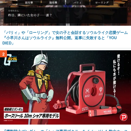
「パリィ」や「ローリング」で女の子と会話するソウルライク恋愛ゲーム
『小早川さんはソウルライク』無料公開。返事に失敗すると「YOU
DIED」
2