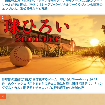
『機動戦士ガンダム』の「シャア専用ザクⅡ」をイメージした散水ホース
リールが予約開始。本体にはシャアのパーソナルマークやジオン公国軍の
エンブレム、型式番号などを配置
3
野球部の過酷な“補欠”を体験するゲーム『球ひろいSimulator』が「1
件」のウィッシュリストをもとにチェコ語に対応しSNSで話題に。『キン
グダム・カム』開発元やチェコのプロ野球選手から称賛の声
4