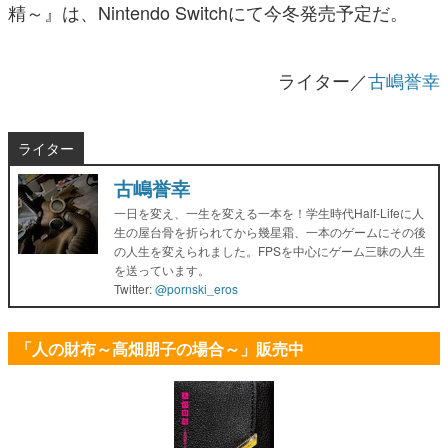
精～』は、Nintendo Switchにて今冬発売予定だ。
ライター／
古嶋誉幸
ライター
古嶋誉幸
一日を変え、一生を変える一本を！学生時代Half-Lifeに人
生の屋台骨を折られてから幾星霜、一本のゲームにその後
の人生を変えられました。FPSを中心にゲーム三昧の人生
を送っています。
Twitter:
@pornski_eros
「人の財布～高畑朋子の場合～」販売中