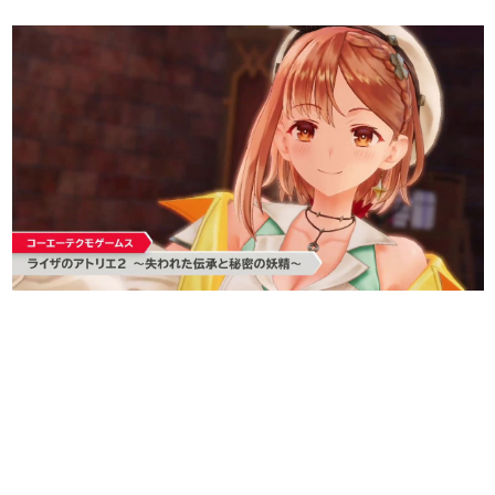
日本のコンテンツ産業やカルチャーに与えた影響を探る企
画です。
日本モバイルゲーム産業史
日本のモバイルゲーム史における主要なトピック・タイト
ルを網羅するほか、開発者へのインタビューや識者による
解説を掲載。約20年の歴史が一望できる決定版！
若ゲのいたり〜ゲームクリエイターの青春〜
『うつヌケ』『ペンと箸』等で知られるマンガ家・田中圭
一先生によるゲーム業界レポートマンガです。
なんでゲームは面白い？
ゲーム開発者・hamatsu氏がゲームの魅力を画面や操作の
具体的な形から解き明かしていく、硬派で骨太な評論連載
です。
ゲームが変えた日本語
「経験値」「裏技」「ラスボス」… ゲームにまつわる言葉
の起源や用法の変遷を、コンピューター文化史研究家・タ
イニーP氏が徹底調査。
カテゴリ
特集記事