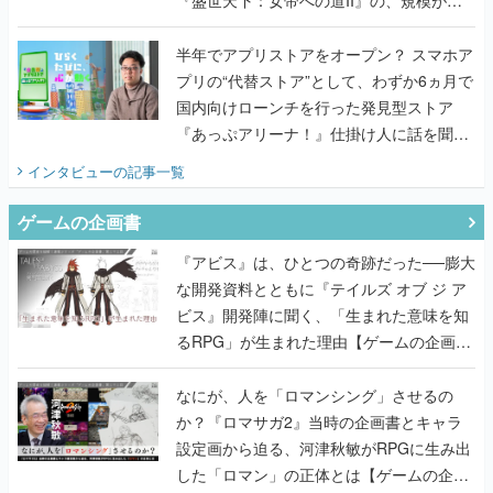
うこだわりをプロデューサーに聞いた
半年でアプリストアをオープン？ スマホア
プリの“代替ストア”として、わずか6ヵ月で
国内向けローンチを行った発見型ストア
『あっぷアリーナ！』仕掛け人に話を聞い
てみた
インタビュー
の記事一覧
ゲームの企画書
『アビス』は、ひとつの奇跡だった──膨大
な開発資料とともに『テイルズ オブ ジ ア
ビス』開発陣に聞く、「生まれた意味を知
るRPG」が生まれた理由【ゲームの企画
書】
なにが、人を「ロマンシング」させるの
か？『ロマサガ2』当時の企画書とキャラ
設定画から迫る、河津秋敏がRPGに生み出
した「ロマン」の正体とは【ゲームの企画