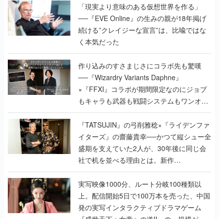
「現実より意味のある仮想世界を作る」
──『EVE Online』の生みの親が18年掲げ
続ける”クレイジーな宣言”は、比喩ではな
く本気だった
作り込みのすさまじさにコラボ先も驚嘆
──『Wizardry Variants Daphne』
×『FFXI』コラボが期間限定なのにジョブ
もキャラも武器も戦闘システムもワンオフ
で作り込まれた理由を両ディレクターに聞
く
『TATSUJIN』の弓削雅稔×『ライデンファ
イターズ』の齋藤貴幸──かつて縦シュー全
盛期を支えていた2人が、30年後に同じ会
社で机を並べる理由とは。新作
『TATSUJIN EXTREME』で初タッグを組
んだレジェンド2人に訊く開発秘話
実写映像1000分、ルート分岐100種類以
上。配信開始5日で100万本を売った、中国
発の実写インタラクティブドラマゲーム
『盛世天下：女帝への道II』の、規模が違