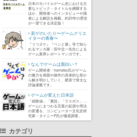
日本のモバイルゲーム史における主
要なトピック・タイトルを網羅する
ほか、開発者へのインタビューや識
者による解説を掲載。約20年の歴史
が一望できる決定版！
若ゲのいたり〜ゲームクリエ
イターの青春〜
『うつヌケ』『ペンと箸』等で知ら
れるマンガ家・田中圭一先生による
ゲーム業界レポートマンガです。
なんでゲームは面白い？
ゲーム開発者・hamatsu氏がゲーム
の魅力を画面や操作の具体的な形か
ら解き明かしていく、硬派で骨太な
評論連載です。
ゲームが変えた日本語
「経験値」「裏技」「ラスボス」…
ゲームにまつわる言葉の起源や用法
の変遷を、コンピューター文化史研
究家・タイニーP氏が徹底調査。
カテゴリ