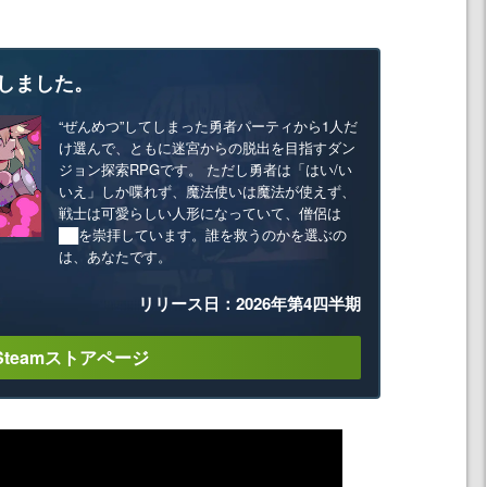
しました。
“ぜんめつ”してしまった勇者パーティから1人だ
け選んで、ともに迷宮からの脱出を目指すダン
ジョン探索RPGです。 ただし勇者は「はい/い
いえ」しか喋れず、魔法使いは魔法が使えず、
戦士は可愛らしい人形になっていて、僧侶は
██を崇拝しています。誰を救うのかを選ぶの
は、あなたです。
リリース日：2026年第4四半期
Steamストアページ