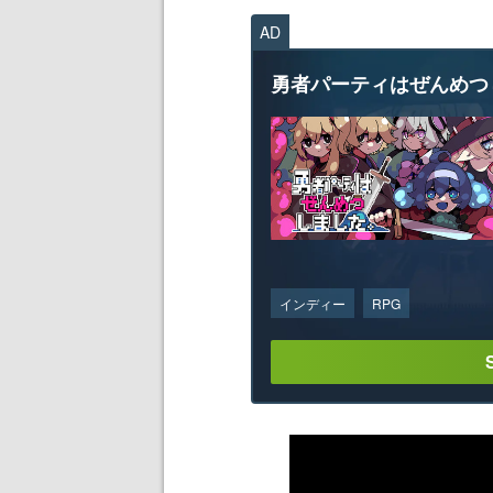
AD
勇者パーティはぜんめつ
インディー
RPG