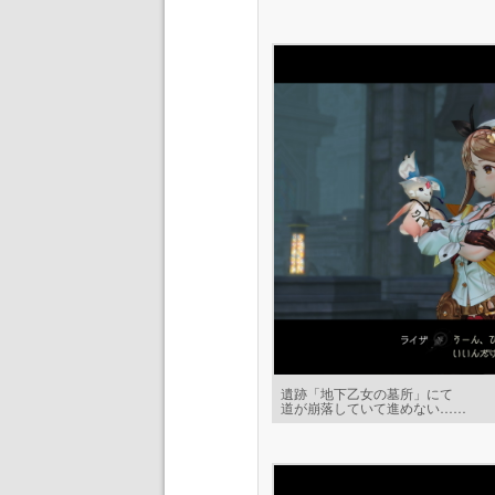
遺跡「地下乙女の墓所」にて
道が崩落していて進めない……