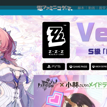
赫本
動画
殿堂