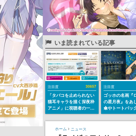
いま読まれている記事
30657
注目度
注目度
「タバコを止められない
ゴッホの名画『
猫耳キャラを描く深夜枠
の星月夜』をあ
アニメ」に視聴者の一部
傘やトートバッ
から批判意見。違法薬物
登場。8月7日21
の使用と思しき描写も含
日間限定で予約
めて、BPOが議論を交わ
ホーム
ニュース
す