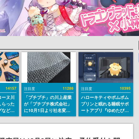
14157
11286
10395
注目度
注目度
ローヌ川
「プチプチ」の川上産業
ハローキティやポムポム
しらった
が「プチプチ株式会社」
プリンと眠れる睡眠サポ
グなどが
に10月1日より社名変更
ートアプリ『ゆめたび』
時より2
へ。創業58年で初めての
が配信中。キャラごとの
販売
変更で、“プチッ”と鳴る
ASMRや目覚ましアラー
おなじみの緩衝材が会社
ムも搭載
の名前に