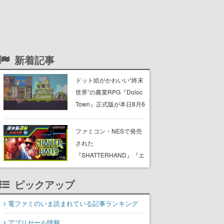
新着記事
ドット絵がかわいい“終末
世界”の農業RPG『Doloc
Town』正式版が本日8月6
日発売。荒廃した大地を
農業で少しずつ再生させ
ファミコン・NESで発売
つつ、建築・釣り・畜
された
産・冒険も楽しめる
『SHATTERHAND』『エ
スパ冒険隊 魔王の砦』
『ふしぎなブロビー ブロ
ピックアップ
バニアの危機』が
Nintendo Switchで復刻。
電ファミのいま読まれている記事ランキング
「ジャレコレ」シリーズ
アプリセール情報