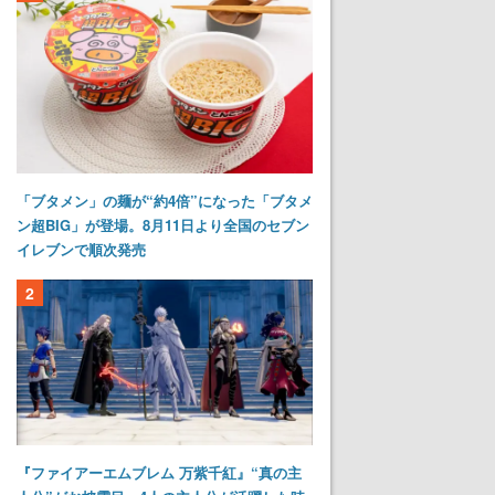
「ブタメン」の麺が“約4倍”になった「ブタメ
ン超BIG」が登場。8月11日より全国のセブン
イレブンで順次発売
2
『ファイアーエムブレム 万紫千紅』“真の主