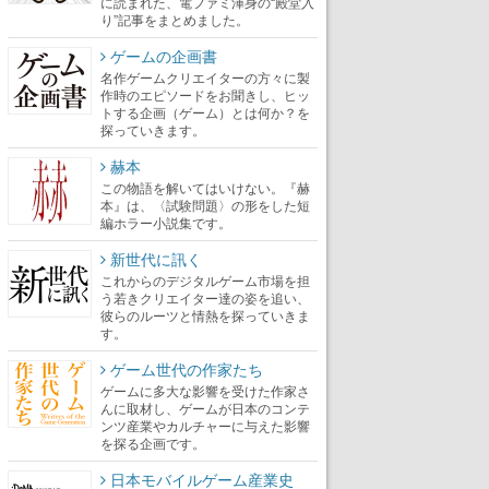
に読まれた、電ファミ渾身の“殿堂入
り”記事をまとめました。
ゲームの企画書
名作ゲームクリエイターの方々に製
作時のエピソードをお聞きし、ヒッ
トする企画（ゲーム）とは何か？を
探っていきます。
赫本
この物語を解いてはいけない。『赫
本』は、〈試験問題〉の形をした短
編ホラー小説集です。
新世代に訊く
これからのデジタルゲーム市場を担
う若きクリエイター達の姿を追い、
彼らのルーツと情熱を探っていきま
す。
ゲーム世代の作家たち
ゲームに多大な影響を受けた作家さ
んに取材し、ゲームが日本のコンテ
ンツ産業やカルチャーに与えた影響
を探る企画です。
日本モバイルゲーム産業史