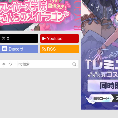
X
Youtube
Discord
RSS