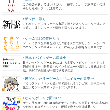
この物語を解いてはいけない。『赫本』は、〈試験問題〉の形
をした短編ホラー小説集です。
新世代に訊く
これからのデジタルゲーム市場を担う若きクリエイター達の姿
を追い、彼らのルーツと情熱を探っていきます。
ゲーム世代の作家たち
ゲームに多大な影響を受けた作家さんに取材し、ゲームが日本
のコンテンツ産業やカルチャーに与えた影響を探る企画です。
日本モバイルゲーム産業史
日本のモバイルゲーム史における主要なトピック・タイトルを
網羅するほか、開発者へのインタビューや識者による解説を掲
載。約20年の歴史が一望できる決定版！
若ゲのいたり〜ゲームクリエイターの青春〜
『うつヌケ』『ペンと箸』等で知られるマンガ家・田中圭一先
生によるゲーム業界レポートマンガです。
なんでゲームは面白い？
ゲーム開発者・hamatsu氏がゲームの魅力を画面や操作の具体的
な形から解き明かしていく、硬派で骨太な評論連載です。