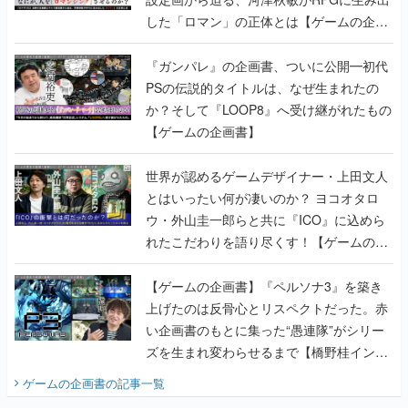
した「ロマン」の正体とは【ゲームの企画
書】
『ガンパレ』の企画書、ついに公開━初代
PSの伝説的タイトルは、なぜ生まれたの
か？そして『LOOP8』へ受け継がれたもの
【ゲームの企画書】
世界が認めるゲームデザイナー・上田文人
とはいったい何が凄いのか？ ヨコオタロ
ウ・外山圭一郎らと共に『ICO』に込めら
れたこだわりを語り尽くす！【ゲームの企
画書】
【ゲームの企画書】『ペルソナ3』を築き
上げたのは反骨心とリスペクトだった。赤
い企画書のもとに集った“愚連隊”がシリー
ズを生まれ変わらせるまで【橋野桂インタ
ビュー】
ゲームの企画書
の記事一覧