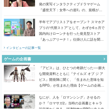
発の実写インタラクティブドラマゲーム
『盛世天下：女帝への道II』の、規模が違
うこだわりをプロデューサーに聞いた
半年でアプリストアをオープン？ スマホア
プリの“代替ストア”として、わずか6ヵ月で
国内向けローンチを行った発見型ストア
『あっぷアリーナ！』仕掛け人に話を聞い
てみた
インタビュー
の記事一覧
ゲームの企画書
『アビス』は、ひとつの奇跡だった──膨大
な開発資料とともに『テイルズ オブ ジ ア
ビス』開発陣に聞く、「生まれた意味を知
るRPG」が生まれた理由【ゲームの企画
書】
なにが、人を「ロマンシング」させるの
か？『ロマサガ2』当時の企画書とキャラ
設定画から迫る、河津秋敏がRPGに生み出