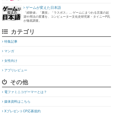
ゲームが変えた日本語
「経験値」「裏技」「ラスボス」… ゲームにまつわる言葉の起
源や用法の変遷を、コンピューター文化史研究家・タイニーP氏
が徹底調査。
カテゴリ
特集記事
マンガ
女性向け
アプリレビュー
その他
電ファミニコゲーマーとは？
媒体資料はこちら
XプレゼントCP応募規約