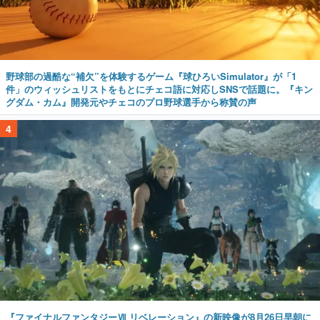
野球部の過酷な“補欠”を体験するゲーム『球ひろいSimulator』が「1
件」のウィッシュリストをもとにチェコ語に対応しSNSで話題に。『キン
グダム・カム』開発元やチェコのプロ野球選手から称賛の声
4
『ファイナルファンタジーⅦ リベレーション』の新映像が8月26日早朝に