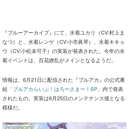
マンガ
女性向け
『ブルーアーカイブ』にて、水着ユカリ（CV:村上ま
アプリレビュー
なつ）と、水着レンゲ（CV:小市眞琴）、水着キキョ
その他
ウ（CV:小松未可子）の実装が発表された。今年の水
着イベントは、百花繚乱がメインとなるようだ。
電ファミニコゲーマーとは？
運営：株式会社マレ
情報は、6月21日に配信された『ブルアカ』の公式番
組
「ブルアカらいぶ！はろーさまー！SP」
内で発表
されたもの。実装は6月25日のメンテナンス後となる
模様だ。