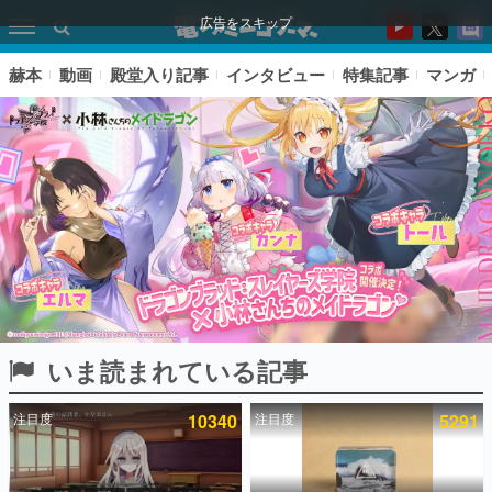
広告をスキップ
赫本
動画
殿堂入り記事
インタビュー
特集記事
マンガ
いま読まれている記事
ピックアップ
注目度
10340
注目度
5291
電ファミのいま読まれている記事ランキング
アプリセール情報