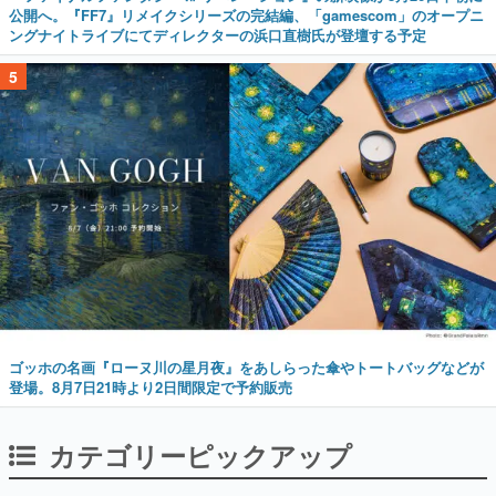
公開へ。『FF7』リメイクシリーズの完結編、「gamescom」のオープニ
ングナイトライブにてディレクターの浜口直樹氏が登壇する予定
5
ゴッホの名画『ローヌ川の星月夜』をあしらった傘やトートバッグなどが
登場。8月7日21時より2日間限定で予約販売
カテゴリーピックアップ