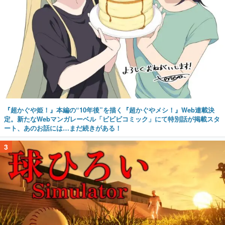
『超かぐや姫！』本編の“10年後”を描く『超かぐやメシ！』Web連載決
定。新たなWebマンガレーベル「ビビビコミック」にて特別話が掲載スタ
ート、あのお話には…まだ続きがある！
3