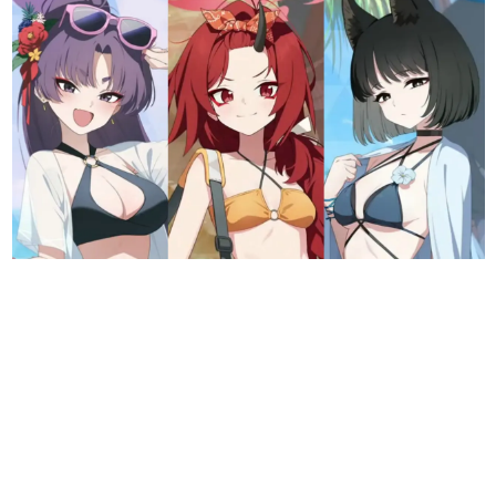
日本のコンテンツ産業やカルチャーに与えた影響を探る企
画です。
日本モバイルゲーム産業史
日本のモバイルゲーム史における主要なトピック・タイト
ルを網羅するほか、開発者へのインタビューや識者による
解説を掲載。約20年の歴史が一望できる決定版！
若ゲのいたり〜ゲームクリエイターの青春〜
『うつヌケ』『ペンと箸』等で知られるマンガ家・田中圭
一先生によるゲーム業界レポートマンガです。
なんでゲームは面白い？
ゲーム開発者・hamatsu氏がゲームの魅力を画面や操作の
具体的な形から解き明かしていく、硬派で骨太な評論連載
です。
ゲームが変えた日本語
「経験値」「裏技」「ラスボス」… ゲームにまつわる言葉
の起源や用法の変遷を、コンピューター文化史研究家・タ
イニーP氏が徹底調査。
カテゴリ
特集記事