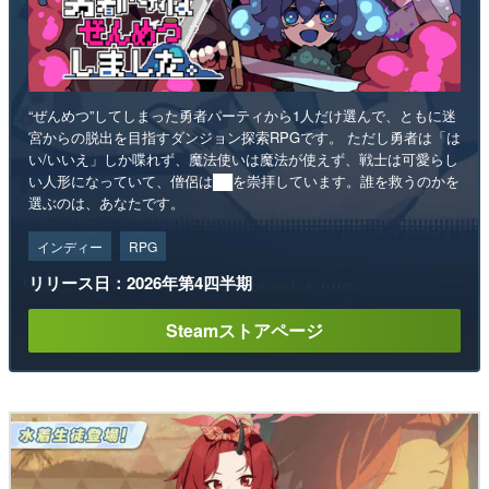
“ぜんめつ”してしまった勇者パーティから1人だけ選んで、ともに迷
宮からの脱出を目指すダンジョン探索RPGです。 ただし勇者は「は
い/いいえ」しか喋れず、魔法使いは魔法が使えず、戦士は可愛らし
い人形になっていて、僧侶は██を崇拝しています。誰を救うのかを
選ぶのは、あなたです。
インディー
RPG
リリース日：2026年第4四半期
Steamストアページ