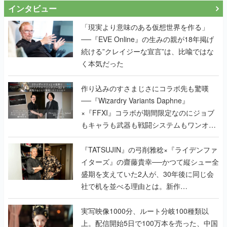
インタビュー
「現実より意味のある仮想世界を作る」
──『EVE Online』の生みの親が18年掲げ
続ける”クレイジーな宣言”は、比喩ではな
く本気だった
作り込みのすさまじさにコラボ先も驚嘆
──『Wizardry Variants Daphne』
×『FFXI』コラボが期間限定なのにジョブ
もキャラも武器も戦闘システムもワンオフ
で作り込まれた理由を両ディレクターに聞
く
『TATSUJIN』の弓削雅稔×『ライデンファ
イターズ』の齋藤貴幸──かつて縦シュー全
盛期を支えていた2人が、30年後に同じ会
社で机を並べる理由とは。新作
『TATSUJIN EXTREME』で初タッグを組
んだレジェンド2人に訊く開発秘話
実写映像1000分、ルート分岐100種類以
上。配信開始5日で100万本を売った、中国