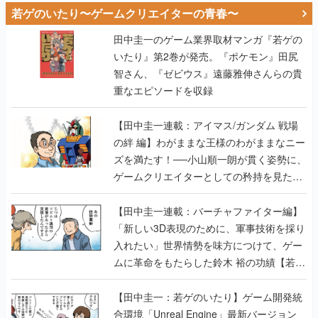
若ゲのいたり〜ゲームクリエイターの青春〜
田中圭一のゲーム業界取材マンガ『若ゲの
いたり』第2巻が発売。『ポケモン』田尻
智さん、『ゼビウス』遠藤雅伸さんらの貴
重なエピソードを収録
【田中圭一連載：アイマス/ガンダム 戦場
の絆 編】わがままな王様のわがままなニー
ズを満たす！──小山順一朗が貫く姿勢に、
ゲームクリエイターとしての矜持を見た
【若ゲのいたり最終回】
【田中圭一連載：バーチャファイター編】
「新しい3D表現のために、軍事技術を採り
入れたい」世界情勢を味方につけて、ゲー
ムに革命をもたらした鈴木 裕の功績【若ゲ
のいたり】
【田中圭一：若ゲのいたり】ゲーム開発統
合環境「Unreal Engine」最新バージョン