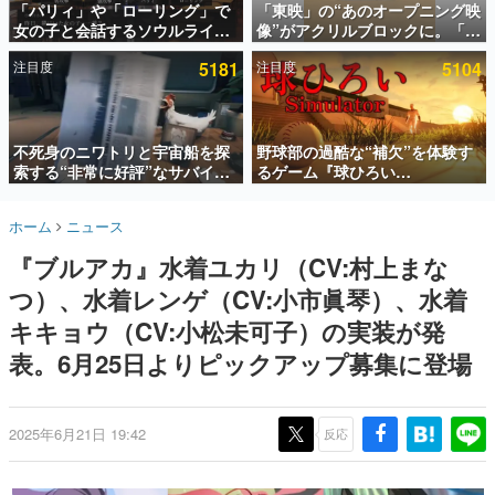
「パリィ」や「ローリング」で
「東映」の“あのオープニング映
女の子と会話するソウルライク
像”がアクリルブロックに。「東
インタビュー
恋愛ゲーム『小早川さんはソウ
映ヒストリカル グッズコレクシ
注目度
5181
注目度
5104
ルライク』無料公開。返事に失
ョン」が8月下旬より発売
連載・特集一覧
敗すると「YOU DIED」
殿堂入り記事
SNS拡散数が数千以上！ ページビュー数万以上！ などな
不死身のニワトリと宇宙船を探
野球部の過酷な“補欠”を体験す
ど。多くの人々に読まれた、電ファミ渾身の“殿堂入り”記
索する“非常に好評”なサバイバ
るゲーム『球ひろい
事をまとめました。
ルゲーム『Breathedge』が無
Simulator』が「1件」のウィッ
料で配布中。入手できる期間は8
シュリストをもとにチェコ語に
ゲームの企画書
ホーム
ニュース
月10日まで
対応しSNSで話題に。『キング
名作ゲームクリエイターの方々に製作時のエピソードをお
聞きし、ヒットする企画（ゲーム）とは何か？を探ってい
ダム・カム』開発元やチェコの
『ブルアカ』水着ユカリ（CV:村上まな
きます。
プロ野球選手から称賛の声
つ）、水着レンゲ（CV:小市眞琴）、水着
赫本
この物語を解いてはいけない。『赫本』は、〈試験問題〉
キキョウ（CV:小松未可子）の実装が発
の形をした短編ホラー小説集です。
表。6月25日よりピックアップ募集に登場
新世代に訊く
これからのデジタルゲーム市場を担う若きクリエイター達
の姿を追い、彼らのルーツと情熱を探っていきます。
2025年6月21日 19:42
反応
ゲーム世代の作家たち
ゲームに多大な影響を受けた作家さんに取材し、ゲームが