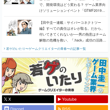
で、開発環境はどう変わる？ ゲーム業界向
けソリューションイベント「GTMF2019」
に行って、より理解を深めよう【PR】
【田中圭一連載：サイバーコネクトツー
編】すべての責任はオレが取る。だから、
付いてきてくれないか──男の熱意はチーム
解散の危機を救い、『.hack』成功の活路を
開く。業界の快男児・松山 洋に流れる血は
若ゲのいたり〜ゲームクリエイターの青春〜
の記事一覧
『少年ジャンプ』色だった【若ゲのいた
り】
X
Youtube
Discord
RSS