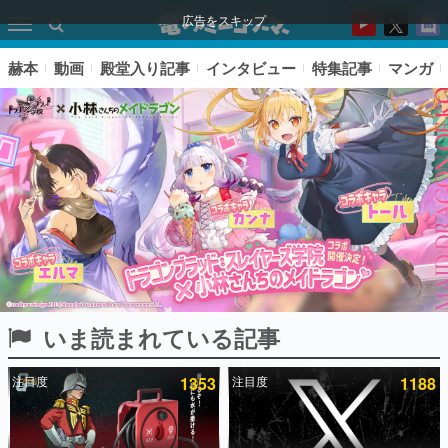
広告をスキップ
赫本
動画
殿堂入り記事
インタビュー
特集記事
マンガ
いま読まれている記事
ピックアップ
注目度
1353
注目度
1188
電ファミのいま読まれている記事ランキング
アプリセール情報