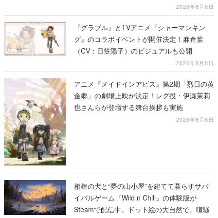
2026年8月8日
『グラブル』とTVアニメ『シャーマンキン
グ』のコラボイベントが開催決定！麻倉葉
（CV：日笠陽子）のビジュアルも公開
2026年8月8日
アニメ『メイドインアビス』第2期「烈日の黄
金郷」の劇場上映が決定！レグ役・伊瀬茉莉
也さんらが登壇する舞台挨拶も実施
2026年8月8日
相棒の犬と“夢の山小屋”を建てて暮らすサバ
イバルゲーム『Wild n Chill』の体験版が
Steamで配信中。ドット絵の大自然で、喧騒