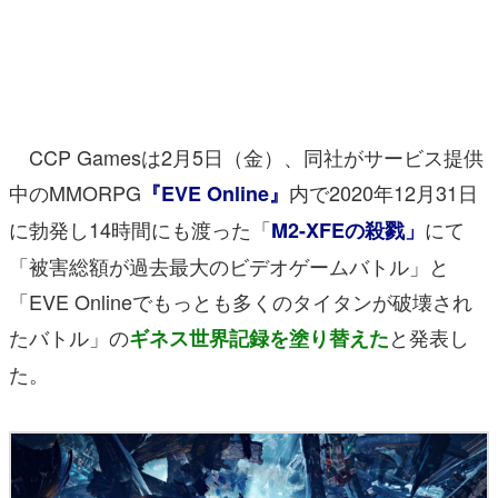
マンガ
女性向け
アプリレビュー
CCP Gamesは2月5日（金）、同社がサービス提供
その他
中のMMORPG
内で2020年12月31日
『EVE Online』
に勃発し14時間にも渡った「
にて
M2-XFEの殺戮」
電ファミニコゲーマーとは？
「被害総額が過去最大のビデオゲームバトル」と
運営：株式会社マレ
「EVE Onlineでもっとも多くのタイタンが破壊され
たバトル」の
と発表し
ギネス世界記録を塗り替えた
た。