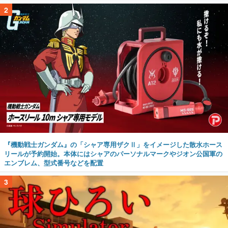
2
『機動戦士ガンダム』の「シャア専用ザクⅡ」をイメージした散水ホース
リールが予約開始。本体にはシャアのパーソナルマークやジオン公国軍の
エンブレム、型式番号などを配置
3