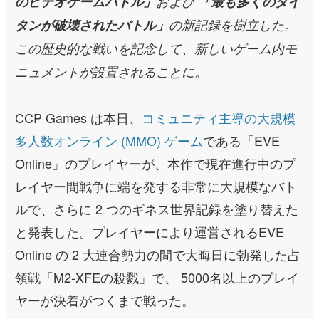
のビデオゲームバトル」
および
「最も多くのタイ
タンが破壊されたバトル」
の新記録を樹立した。
この歴史的な戦いを記念して、新しいゲーム内モ
ニュメントが設置されることに。
CCP Games は本日、
コミュニティ主導の大規模
多人数オンライン (MMO) ゲーム
である「EVE
Online」のプレイヤーが、本作で現在進行中のプ
レイヤー間戦争に端を発する非常に大規模なバト
ルで、さらに 2 つのギネス世界記録を塗り替えた
と発表した。プレイヤーにより運営されるEVE
Online の 2 大連合勢力の間で大晦日に勃発した占
領戦「M2-XFEの殺戮」で、 5000名以上のプレイ
ヤーが決着がつくまで戦った。