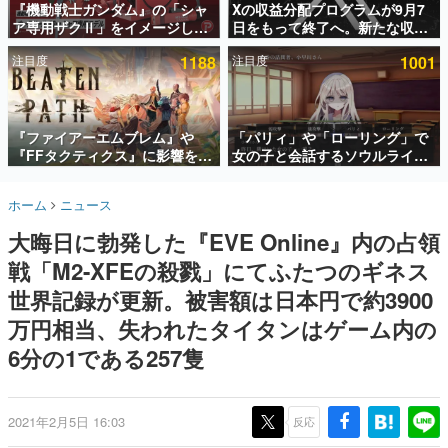
『機動戦士ガンダム』の「シャ
Xの収益分配プログラムが9月7
ア専用ザクⅡ」をイメージした
日をもって終了へ。新たな収益
インタビュー
散水ホースリールが予約開始。
化制度「Original Content
注目度
1188
注目度
1001
本体にはシャアのパーソナルマ
Rewards Program」を発表
連載・特集一覧
ークやジオン公国軍のエンブレ
ム、型式番号などを配置
殿堂入り記事
SNS拡散数が数千以上！ ページビュー数万以上！ などな
『ファイアーエムブレム』や
「パリィ」や「ローリング」で
ど。多くの人々に読まれた、電ファミ渾身の“殿堂入り”記
『FFタクティクス』に影響を受
女の子と会話するソウルライク
事をまとめました。
けた新作戦略RPG『Beaten
恋愛ゲーム『小早川さんはソウ
Path』2027年に発売へ。
ルライク』無料公開。返事に失
ゲームの企画書
ホーム
ニュース
PC（Steam）、PS5、Xbox、
敗すると「YOU DIED」
名作ゲームクリエイターの方々に製作時のエピソードをお
聞きし、ヒットする企画（ゲーム）とは何か？を探ってい
Switch向けにリリース予定
大晦日に勃発した『EVE Online』内の占領
きます。
戦「M2-XFEの殺戮」にてふたつのギネス
赫本
この物語を解いてはいけない。『赫本』は、〈試験問題〉
世界記録が更新。被害額は日本円で約3900
の形をした短編ホラー小説集です。
万円相当、失われたタイタンはゲーム内の
6分の1である257隻
新世代に訊く
これからのデジタルゲーム市場を担う若きクリエイター達
の姿を追い、彼らのルーツと情熱を探っていきます。
2021年2月5日 16:03
反応
ゲーム世代の作家たち
ゲームに多大な影響を受けた作家さんに取材し、ゲームが