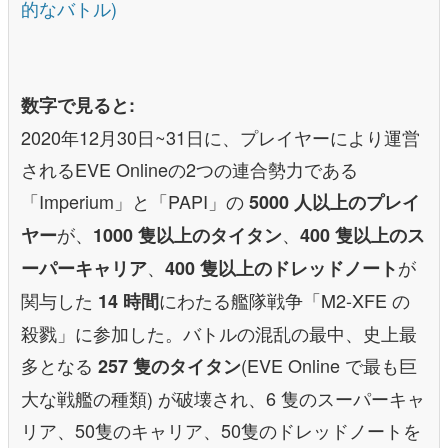
的なバトル)
数字で見ると:
2020年12月30日~31日に、プレイヤーにより運営
されるEVE Onlineの2つの連合勢力である
「Imperium」と「PAPI」の
5000 人以上のプレイ
が、
、
ヤー
1000 隻以上のタイタン
400 隻以上のス
、
が
ーパーキャリア
400 隻以上のドレッドノート
関与した
にわたる艦隊戦争「M2-XFE の
14 時間
殺戮」に参加した。バトルの混乱の最中、史上最
多となる
(EVE Online で最も巨
257 隻のタイタン
大な戦艦の種類) が破壊され、6 隻のスーパーキャ
リア、50隻のキャリア、50隻のドレッドノートを