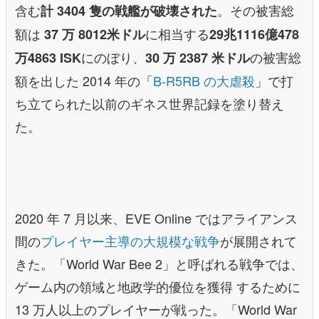
含む
。その被害総
計 3404 隻の戦艦が破壊された
額は
に相当する
37 万 8012米ドル
29兆1116億478
にのぼり、
の被害総
万4863 ISK
30 万 2387 米ドル
額を出した 2014 年の「
B-R5RB の大虐殺
」で打
ち立てられた以前のギネス世界記録を塗り替え
た。
2020 年 7 月以来、EVE Online ではアライアンス
間の
プレイヤー主導の大規模な戦争
が展開されて
きた。「World War Bee 2」と呼ばれる戦争では、
ゲーム内の領域と地政学的優位を獲得 するために
13 万人以上のプレイヤーが戦った。「World War