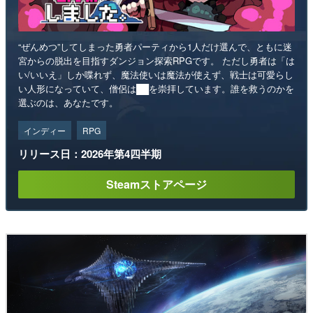
“ぜんめつ”してしまった勇者パーティから1人だけ選んで、ともに迷
宮からの脱出を目指すダンジョン探索RPGです。 ただし勇者は「は
い/いいえ」しか喋れず、魔法使いは魔法が使えず、戦士は可愛らし
い人形になっていて、僧侶は██を崇拝しています。誰を救うのかを
選ぶのは、あなたです。
インディー
RPG
リリース日：2026年第4四半期
Steamストアページ