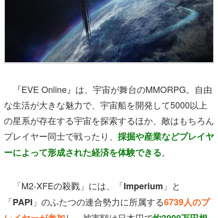
『EVE Online』は、宇宙が舞台のMMORPG。自由
な生活が大きな魅力で、宇宙船を開発して5000以上
の星系が存在する宇宙を探索するほか、敵はもちろん
プレイヤー同士で戦ったり、
採掘や産業などプレイヤ
。
ーによって形成された経済を体験できる
「M2-XFEの殺戮」には、「
」と
Imperium
「
」のふたつの連合勢力に所属する
PAPI
6739人のプ
し、被害額は日本円で
レイヤーが参加
約3900万円相