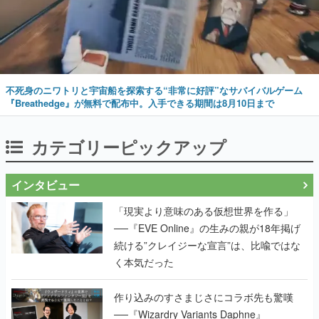
不死身のニワトリと宇宙船を探索する“非常に好評”なサバイバルゲーム
『Breathedge』が無料で配布中。入手できる期間は8月10日まで
カテゴリーピックアップ
インタビュー
「現実より意味のある仮想世界を作る」
──『EVE Online』の生みの親が18年掲げ
続ける”クレイジーな宣言”は、比喩ではな
く本気だった
作り込みのすさまじさにコラボ先も驚嘆
──『Wizardry Variants Daphne』