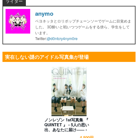
ライター
anymo
ベヨネッタとロリポップチェーンソーでゲームに目覚めま
した。 3D酔いと戦いつつゲームをする傍ら、学生をして
います。
Twitter:
@d0ntcry4nym0re
実在しない謎のアイドル写真集が登場
ノンレゾン 1st写真集 『
QUINTET 』 - 5人の思い
出、あなたに届け―― -
4,500円