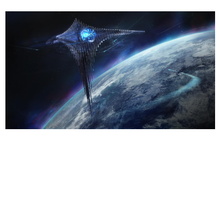
日本のコンテンツ産業やカルチャーに与えた影響を探る企
画です。
日本モバイルゲーム産業史
日本のモバイルゲーム史における主要なトピック・タイト
ルを網羅するほか、開発者へのインタビューや識者による
解説を掲載。約20年の歴史が一望できる決定版！
若ゲのいたり〜ゲームクリエイターの青春〜
『うつヌケ』『ペンと箸』等で知られるマンガ家・田中圭
一先生によるゲーム業界レポートマンガです。
なんでゲームは面白い？
ゲーム開発者・hamatsu氏がゲームの魅力を画面や操作の
具体的な形から解き明かしていく、硬派で骨太な評論連載
です。
ゲームが変えた日本語
「経験値」「裏技」「ラスボス」… ゲームにまつわる言葉
の起源や用法の変遷を、コンピューター文化史研究家・タ
イニーP氏が徹底調査。
カテゴリ
特集記事