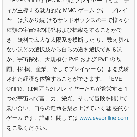
『EVE Online』(PC/Mac)はプレイヤーコミュニテ
ィが主導する魅力的な MMO ゲームです。プレイ
ヤーは広がり続 けるサンドボックスの中で様々な
種類の宇宙船の開発および操縦をすることがで
き、無料で広大な太陽系を横断した り、数え切れ
ないほどの選択肢から自らの道を選択できるほ
か、宇宙探索、大規模な PvP および PvE の戦
闘、採 掘、産業、そしてプレイヤーらによる洗練
された経済を体験することができます。『EVE
Online』は何万ものプレ イヤーたちが繁栄する 1
つの宇宙内で富、力、栄光、そして冒険を賭けて
競い合い、自らの運命を築き上げていく魅 惑的な
ゲームです。詳細に関しては
www.eveonline.com
をご覧ください。