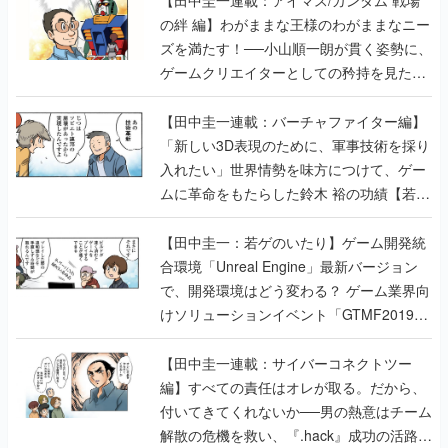
【田中圭一連載：アイマス/ガンダム 戦場
の絆 編】わがままな王様のわがままなニー
ズを満たす！──小山順一朗が貫く姿勢に、
ゲームクリエイターとしての矜持を見た
【若ゲのいたり最終回】
【田中圭一連載：バーチャファイター編】
「新しい3D表現のために、軍事技術を採り
入れたい」世界情勢を味方につけて、ゲー
ムに革命をもたらした鈴木 裕の功績【若ゲ
のいたり】
【田中圭一：若ゲのいたり】ゲーム開発統
合環境「Unreal Engine」最新バージョン
で、開発環境はどう変わる？ ゲーム業界向
けソリューションイベント「GTMF2019」
に行って、より理解を深めよう【PR】
【田中圭一連載：サイバーコネクトツー
編】すべての責任はオレが取る。だから、
付いてきてくれないか──男の熱意はチーム
解散の危機を救い、『.hack』成功の活路を