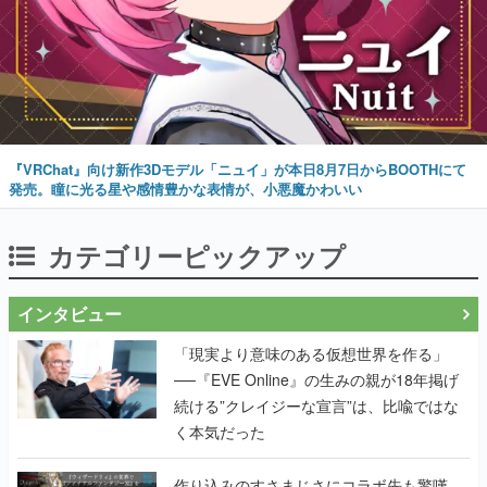
『VRChat』向け新作3Dモデル「ニュイ」が本日8月7日からBOOTHにて
発売。瞳に光る星や感情豊かな表情が、小悪魔かわいい
カテゴリーピックアップ
インタビュー
「現実より意味のある仮想世界を作る」
──『EVE Online』の生みの親が18年掲げ
続ける”クレイジーな宣言”は、比喩ではな
く本気だった
作り込みのすさまじさにコラボ先も驚嘆