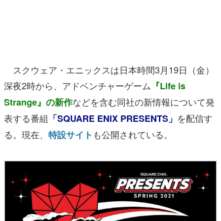
マンガ
女性向け
アプリレビュー
スクウェア・エニックスは日本時間3月19日（金）
その他
深夜2時から、アドベンチャーゲーム
『Life is
などを含む同社の新情報について発
Strange』の新作
電ファミニコゲーマーとは？
表する番組
を配信す
「SQUARE ENIX PRESENTS」
運営：株式会社マレ
る。現在、
も公開されている。
特設サイト