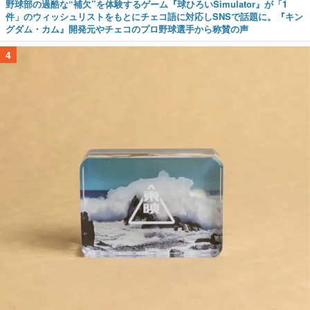
野球部の過酷な“補欠”を体験するゲーム『球ひろいSimulator』が「1
件」のウィッシュリストをもとにチェコ語に対応しSNSで話題に。『キン
グダム・カム』開発元やチェコのプロ野球選手から称賛の声
4