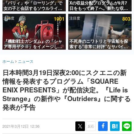
「パリィ」や「ローリング」で
Xの収益分配プログラムが9月7
女の子と会話するソウルライク
日をもって終了へ。新たな収益
インタビュー
恋愛ゲーム『小早川さんはソウ
化制度「Original Content
注目度
1001
注目度
803
ルライク』無料公開。返事に失
Rewards Program」を発表
連載・特集一覧
敗すると「YOU DIED」
殿堂入り記事
SNS拡散数が数千以上！ ページビュー数万以上！ などな
『機動戦士ガンダム』の「シャ
不死身のニワトリと宇宙船を探
ど。多くの人々に読まれた、電ファミ渾身の“殿堂入り”記
ア専用ザクⅡ」をイメージした
索する“非常に好評”なサバイバ
事をまとめました。
散水ホースリールが予約開始。
ルゲーム『Breathedge』が無
本体にはシャアのパーソナルマ
料で配布中。入手できる期間は8
ゲームの企画書
ホーム
ニュース
ークやジオン公国軍のエンブレ
月10日まで
名作ゲームクリエイターの方々に製作時のエピソードをお
聞きし、ヒットする企画（ゲーム）とは何か？を探ってい
ム、型式番号などを配置
日本時間3月19日深夜2:00にスクエニの新
きます。
情報を発表するプログラム「SQUARE
赫本
この物語を解いてはいけない。『赫本』は、〈試験問題〉
ENIX PRESENTS」が配信決定。『Life is
の形をした短編ホラー小説集です。
Strange』の新作や『Outriders』に関する
発表が予告
新世代に訊く
これからのデジタルゲーム市場を担う若きクリエイター達
の姿を追い、彼らのルーツと情熱を探っていきます。
2021年3月12日 12:36
反応
ゲーム世代の作家たち
ゲームに多大な影響を受けた作家さんに取材し、ゲームが