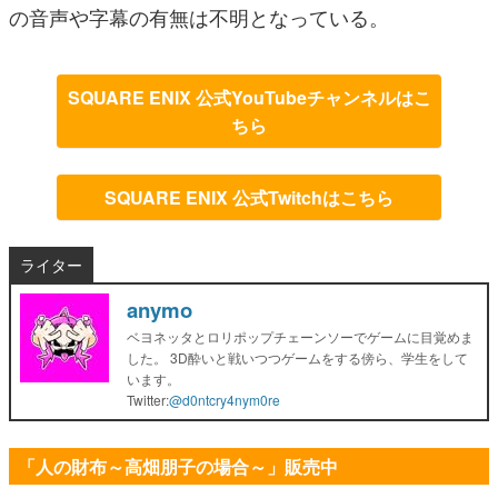
の音声や字幕の有無は不明となっている。
SQUARE ENIX 公式YouTubeチャンネルはこ
ちら
SQUARE ENIX 公式Twitchはこちら
ライター
anymo
ベヨネッタとロリポップチェーンソーでゲームに目覚めま
した。 3D酔いと戦いつつゲームをする傍ら、学生をして
います。
Twitter:
@d0ntcry4nym0re
「人の財布～高畑朋子の場合～」販売中