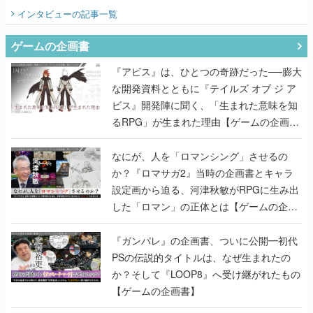
てみた
インタビュー
の記事一覧
ゲームの企画書
『アビス』は、ひとつの奇跡だった──膨大
な開発資料とともに『テイルズ オブ ジ ア
ビス』開発陣に聞く、「生まれた意味を知
るRPG」が生まれた理由【ゲームの企画
書】
なにが、人を「ロマンシング」させるの
か？『ロマサガ2』当時の企画書とキャラ
設定画から迫る、河津秋敏がRPGに生み出
した「ロマン」の正体とは【ゲームの企画
書】
『ガンパレ』の企画書、ついに公開━初代
PSの伝説的タイトルは、なぜ生まれたの
か？そして『LOOP8』へ受け継がれたもの
【ゲームの企画書】