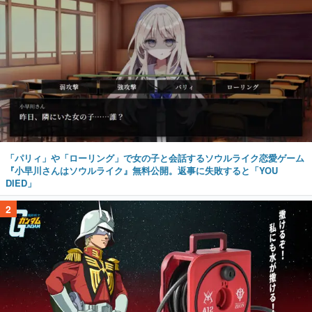
「パリィ」や「ローリング」で女の子と会話するソウルライク恋愛ゲーム
『小早川さんはソウルライク』無料公開。返事に失敗すると「YOU
DIED」
2