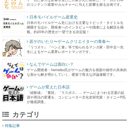
のコンテンツ産業やカルチャーに与えた影響を探る企画です。
日本モバイルゲーム産業史
日本のモバイルゲーム史における主要なトピック・タイトルを
網羅するほか、開発者へのインタビューや識者による解説を掲
載。約20年の歴史が一望できる決定版！
若ゲのいたり〜ゲームクリエイターの青春〜
『うつヌケ』『ペンと箸』等で知られるマンガ家・田中圭一先
生によるゲーム業界レポートマンガです。
なんでゲームは面白い？
ゲーム開発者・hamatsu氏がゲームの魅力を画面や操作の具体的
な形から解き明かしていく、硬派で骨太な評論連載です。
ゲームが変えた日本語
「経験値」「裏技」「ラスボス」… ゲームにまつわる言葉の起
源や用法の変遷を、コンピューター文化史研究家・タイニーP氏
が徹底調査。
カテゴリ
特集記事