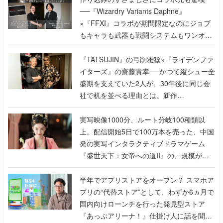
──『Wizardry Variants Daphne』
×『FFXI』コラボが期間限定なのにジョブ
もキャラも武器も戦闘システムもワンオフ
で作り込まれた理由を両ディレクターに聞
く
『TATSUJIN』の弓削雅稔×『ライデンファ
イターズ』の齋藤貴幸──かつて縦シュー全
盛期を支えていた2人が、30年後に同じ会
社で机を並べる理由とは。新作
『TATSUJIN EXTREME』で初タッグを組
んだレジェンド2人に訊く開発秘話
実写映像1000分、ルート分岐100種類以
上。配信開始5日で100万本を売った、中国
発の実写インタラクティブドラマゲーム
『盛世天下：女帝への道II』の、規模が違
うこだわりをプロデューサーに聞いた
半年でアプリストアをオープン？ スマホア
プリの“代替ストア”として、わずか6ヵ月で
国内向けローンチを行った発見型ストア
『あっぷアリーナ！』仕掛け人に話を聞い