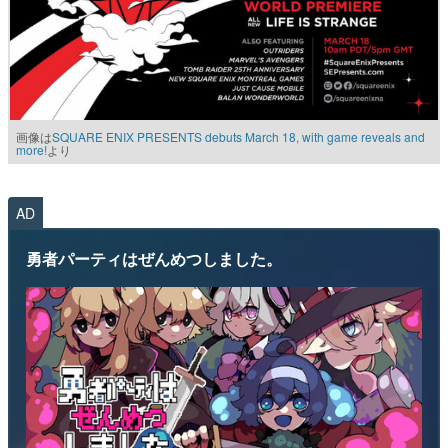
画像は
SQUARE ENIX PRESENTS debuts March 18, with game reveals and
more!
より
AD
勇者パーティはぜんめつしました。