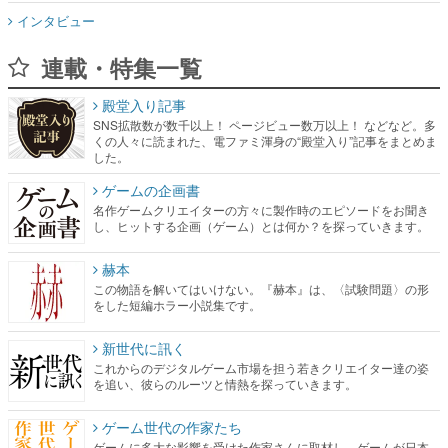
インタビュー
連載・特集一覧
殿堂入り記事
SNS拡散数が数千以上！ ページビュー数万以上！ などなど。多
くの人々に読まれた、電ファミ渾身の“殿堂入り”記事をまとめま
した。
ゲームの企画書
名作ゲームクリエイターの方々に製作時のエピソードをお聞き
し、ヒットする企画（ゲーム）とは何か？を探っていきます。
赫本
この物語を解いてはいけない。『赫本』は、〈試験問題〉の形
をした短編ホラー小説集です。
新世代に訊く
これからのデジタルゲーム市場を担う若きクリエイター達の姿
を追い、彼らのルーツと情熱を探っていきます。
ゲーム世代の作家たち
ゲームに多大な影響を受けた作家さんに取材し、ゲームが日本