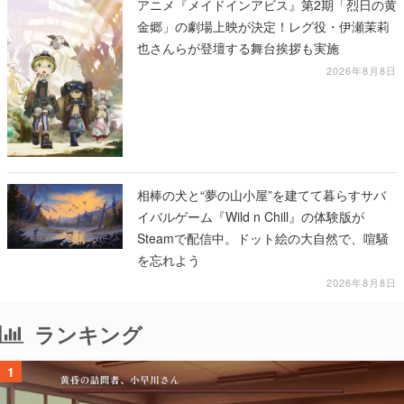
アニメ『メイドインアビス』第2期「烈日の黄
金郷」の劇場上映が決定！レグ役・伊瀬茉莉
也さんらが登壇する舞台挨拶も実施
2026年8月8日
相棒の犬と“夢の山小屋”を建てて暮らすサバ
イバルゲーム『Wild n Chill』の体験版が
Steamで配信中。ドット絵の大自然で、喧騒
を忘れよう
2026年8月8日
ランキング
1