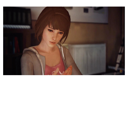
日本のコンテンツ産業やカルチャーに与えた影響を探る企
画です。
日本モバイルゲーム産業史
日本のモバイルゲーム史における主要なトピック・タイト
ルを網羅するほか、開発者へのインタビューや識者による
解説を掲載。約20年の歴史が一望できる決定版！
若ゲのいたり〜ゲームクリエイターの青春〜
『うつヌケ』『ペンと箸』等で知られるマンガ家・田中圭
一先生によるゲーム業界レポートマンガです。
なんでゲームは面白い？
ゲーム開発者・hamatsu氏がゲームの魅力を画面や操作の
具体的な形から解き明かしていく、硬派で骨太な評論連載
です。
ゲームが変えた日本語
「経験値」「裏技」「ラスボス」… ゲームにまつわる言葉
の起源や用法の変遷を、コンピューター文化史研究家・タ
イニーP氏が徹底調査。
カテゴリ
特集記事