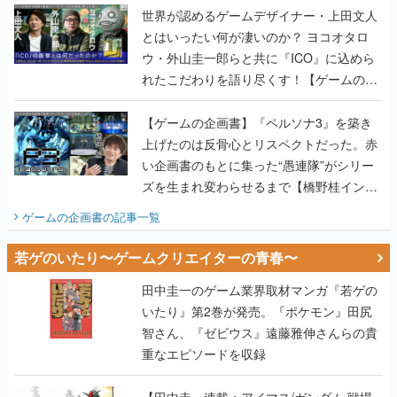
世界が認めるゲームデザイナー・上田文人
とはいったい何が凄いのか？ ヨコオタロ
ウ・外山圭一郎らと共に『ICO』に込めら
れたこだわりを語り尽くす！【ゲームの企
画書】
【ゲームの企画書】『ペルソナ3』を築き
上げたのは反骨心とリスペクトだった。赤
い企画書のもとに集った“愚連隊”がシリー
ズを生まれ変わらせるまで【橋野桂インタ
ビュー】
ゲームの企画書
の記事一覧
若ゲのいたり〜ゲームクリエイターの青春〜
田中圭一のゲーム業界取材マンガ『若ゲの
いたり』第2巻が発売。『ポケモン』田尻
智さん、『ゼビウス』遠藤雅伸さんらの貴
重なエピソードを収録