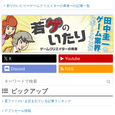
開く。業界の快男児・松山 洋に流れる血は
若ゲのいたり〜ゲームクリエイターの青春〜
の記事一覧
『少年ジャンプ』色だった【若ゲのいた
り】
X
Youtube
Discord
RSS
ピックアップ
電ファミのいま読まれている記事ランキング
アプリセール情報