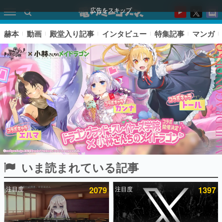
広告をスキップ
赫本
動画
殿堂入り記事
インタビュー
特集記事
マンガ
いま読まれている記事
ピックアップ
注目度
2079
注目度
1397
電ファミのいま読まれている記事ランキング
アプリセール情報