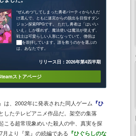
“ぜんめつ”してしまった勇者パーティから1人だ
け選んで、ともに迷宮からの脱出を目指すダン
ジョン探索RPGです。 ただし勇者は「はい/い
いえ」しか喋れず、魔法使いは魔法が使えず、
戦士は可愛らしい人形になっていて、僧侶は
██を崇拝しています。誰を救うのかを選ぶの
は、あなたです。
リリース日：2026年第4四半期
Steamストアページ
は、2002年に発表された同人ゲーム
『ひ
としたテレビアニメ作品だ。架空の集落
起こる超常現象めいた殺人の中、真実を探
年7月より『業』の続編である
『ひぐらしのな