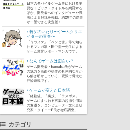
日本のモバイルゲーム史における主
要なトピック・タイトルを網羅する
ほか、開発者へのインタビューや識
者による解説を掲載。約20年の歴史
が一望できる決定版！
若ゲのいたり〜ゲームクリエ
イターの青春〜
『うつヌケ』『ペンと箸』等で知ら
れるマンガ家・田中圭一先生による
ゲーム業界レポートマンガです。
なんでゲームは面白い？
ゲーム開発者・hamatsu氏がゲーム
の魅力を画面や操作の具体的な形か
ら解き明かしていく、硬派で骨太な
評論連載です。
ゲームが変えた日本語
「経験値」「裏技」「ラスボス」…
ゲームにまつわる言葉の起源や用法
の変遷を、コンピューター文化史研
究家・タイニーP氏が徹底調査。
カテゴリ