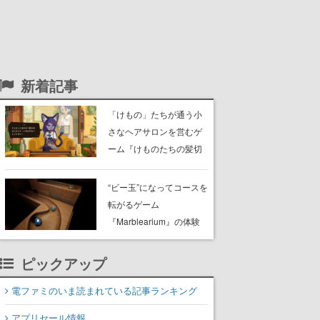
新着記事
「けもの」たちが通う小
さなヘアサロンを営むゲ
ーム『けものたちの髪切
り屋』体験版が配信開
始。悩みを持ったお客様
“ビー玉”になってコースを
と会話を交わし“本当に望
転がるゲーム
んでる髪型”を見つけ出す
『Marblearium』の体験
版がSteamで本日8月7日
より配信。Lo-Fiビートに
ピックアップ
乗って奇妙な空間を探検
電ファミのいま読まれている記事ランキング
アプリセール情報