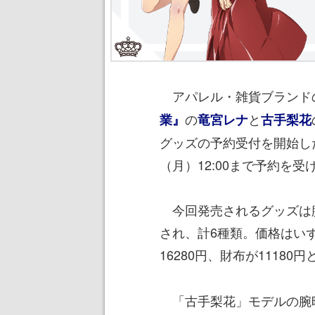
アパレル・雑貨ブランドのSup
の
と
業』
⻯宮レナ
古手梨花
グッズの予約受付を開始し
（月）12:00まで予約を
今回発売されるグッズは腕
され、計6種類。価格はいず
16280円、財布が11180
「古手梨花」モデルの腕