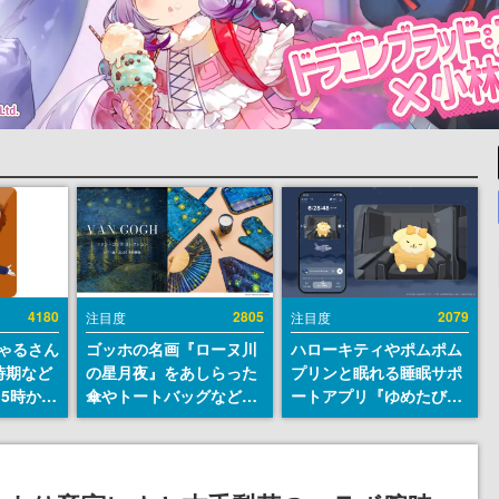
4180
2805
2079
注目度
注目度
ちゃるさん
ゴッホの名画『ローヌ川
ハローキティやポムポム
時期など
の星月夜』をあしらった
プリンと眠れる睡眠サポ
15時から
傘やトートバッグなどが
ートアプリ『ゆめたび』
登場。8月7日21時より2
が配信中。キャラごとの
日間限定で予約販売
ASMRや目覚ましアラー
ムも搭載