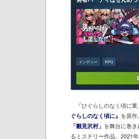
インディー
RPG
『ひぐらしのなく頃に業』
を原作
ぐらしのなく頃に』
を舞台に巻き
「雛見沢村」
るミステリー作品。2021