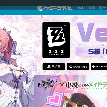
赫本
動画
殿堂