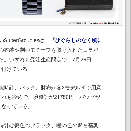
erGroupiesは、
『ひぐらしのなく頃に
の衣装や劇中モチーフを取り入れたコラボ
た。いずれも受注生産限定で、7月26日
受け付けている。
時計、バッグ、財布が各2モデルずつ用意
れも税込で、腕時計が21780円、バッグが
円となっている。
時計は髪色のブラック、瞳の色の紫を基調