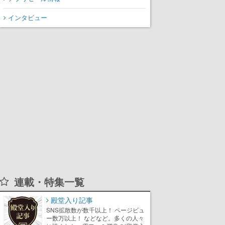
インタビュー
連載・特集一覧
殿堂入り記事
SNS拡散数が数千以上！ ページビュ
ー数万以上！ などなど。多くの人々