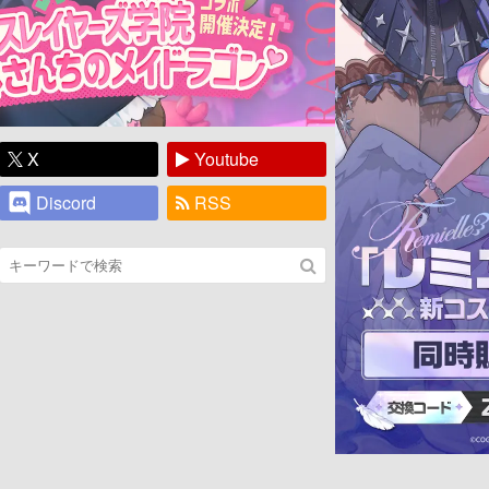
X
Youtube
Discord
RSS