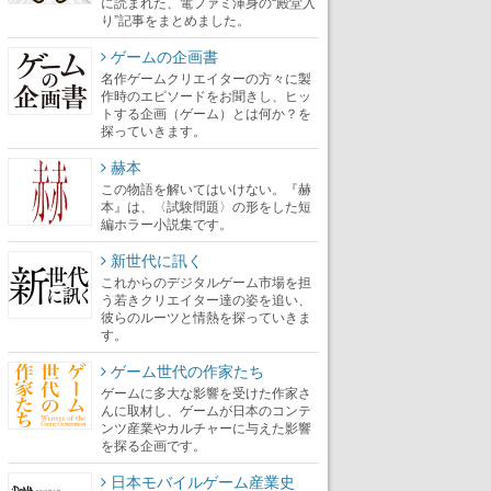
に読まれた、電ファミ渾身の“殿堂入
り”記事をまとめました。
ゲームの企画書
名作ゲームクリエイターの方々に製
作時のエピソードをお聞きし、ヒッ
トする企画（ゲーム）とは何か？を
探っていきます。
赫本
この物語を解いてはいけない。『赫
本』は、〈試験問題〉の形をした短
編ホラー小説集です。
新世代に訊く
これからのデジタルゲーム市場を担
う若きクリエイター達の姿を追い、
彼らのルーツと情熱を探っていきま
す。
ゲーム世代の作家たち
ゲームに多大な影響を受けた作家さ
んに取材し、ゲームが日本のコンテ
ンツ産業やカルチャーに与えた影響
を探る企画です。
日本モバイルゲーム産業史