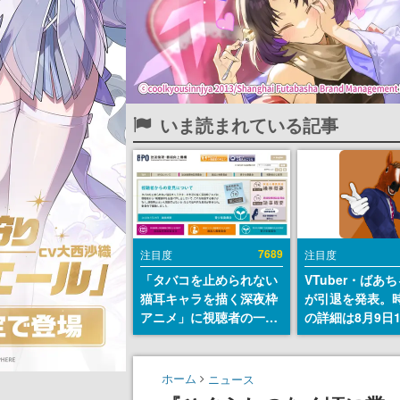
いま読まれている記事
7689
注目度
注目度
「タバコを止められない
VTuber・ばあ
猫耳キャラを描く深夜枠
が引退を発表。
アニメ」に視聴者の一部
の詳細は8月9日
から批判意見。違法薬物
の配信で説明
の使用と思しき描写も含
めて、BPOが議論を交わ
ホーム
ニュース
す