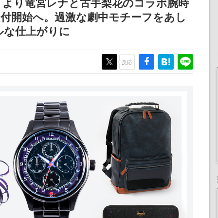
』より竜宮レナと古手梨花のコラボ腕時
受付開始へ。過激な劇中モチーフをあし
ルな仕上がりに
反応