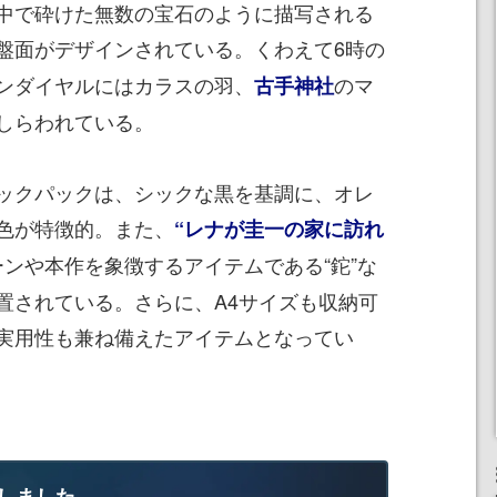
中で砕けた無数の宝石のように描写される
盤面がデザインされている。くわえて6時の
ンダイヤルにはカラスの羽、
のマ
古手神社
しらわれている。
ックパックは、シックな黒を基調に、オレ
色が特徴的。また、
“レナが圭一の家に訪れ
ンや本作を象徴するアイテムである“鉈”な
置されている。さらに、A4サイズも収納可
実用性も兼ね備えたアイテムとなってい
しました。