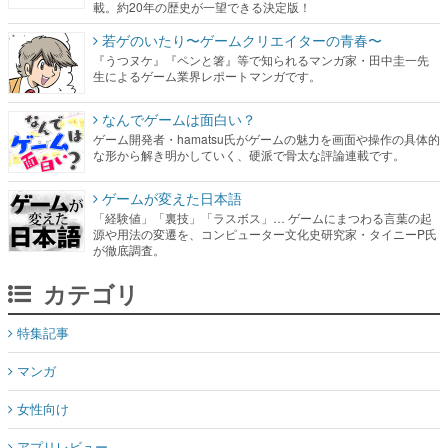
載。約20年の歴史が一望できる決定版！
若ゲのいたり〜ゲームクリエイターの青春〜
『うつヌケ』『ペンと箸』等で知られるマンガ家・田中圭一先
生によるゲーム業界レポートマンガです。
なんでゲームは面白い？
ゲーム開発者・hamatsu氏がゲームの魅力を画面や操作の具体的
な形から解き明かしていく、硬派で骨太な評論連載です。
ゲームが変えた日本語
「経験値」「裏技」「ラスボス」… ゲームにまつわる言葉の起
源や用法の変遷を、コンピューター文化史研究家・タイニーP氏
が徹底調査。
カテゴリ
特集記事
マンガ
女性向け
アプリレビュー