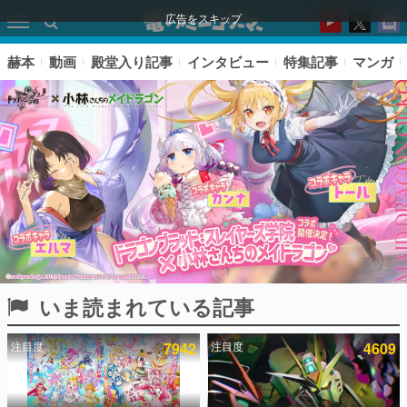
広告をスキップ
赫本
動画
殿堂入り記事
インタビュー
特集記事
マンガ
いま読まれている記事
ピックアップ
注目度
7942
注目度
4609
電ファミのいま読まれている記事ランキング
アプリセール情報