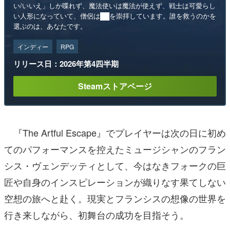
い/いいえ」しか喋れず、魔法使いは魔法が使えず、戦士は可愛らし
い人形になっていて、僧侶は██を崇拝しています。誰を救うのかを
選ぶのは、あなたです。
インディー
RPG
リリース日：2026年第4四半期
Steamストアページ
『The Artful Escape』でプレイヤーは次の日に初め
てのパフォーマンスを控えたミュージシャンのフラン
シス・ヴェンデッティとして、今はなきフォークの巨
匠や自身のインスピレーションが織りなす果てしない
空想の旅へと赴く。現実とフランシスの想像の世界を
行き来しながら、初舞台の成功を目指そう。