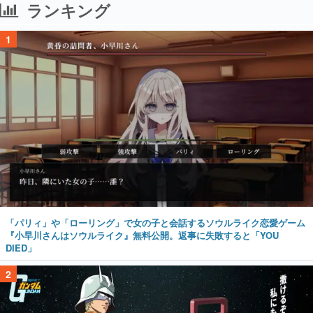
ランキング
1
「パリィ」や「ローリング」で女の子と会話するソウルライク恋愛ゲーム
『小早川さんはソウルライク』無料公開。返事に失敗すると「YOU
DIED」
2