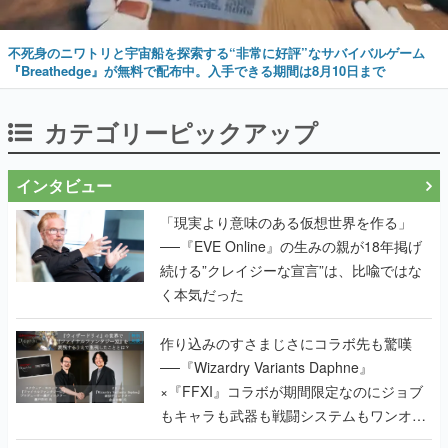
不死身のニワトリと宇宙船を探索する“非常に好評”なサバイバルゲーム
『Breathedge』が無料で配布中。入手できる期間は8月10日まで
カテゴリーピックアップ
インタビュー
「現実より意味のある仮想世界を作る」
──『EVE Online』の生みの親が18年掲げ
続ける”クレイジーな宣言”は、比喩ではな
く本気だった
作り込みのすさまじさにコラボ先も驚嘆
──『Wizardry Variants Daphne』
×『FFXI』コラボが期間限定なのにジョブ
もキャラも武器も戦闘システムもワンオフ
で作り込まれた理由を両ディレクターに聞