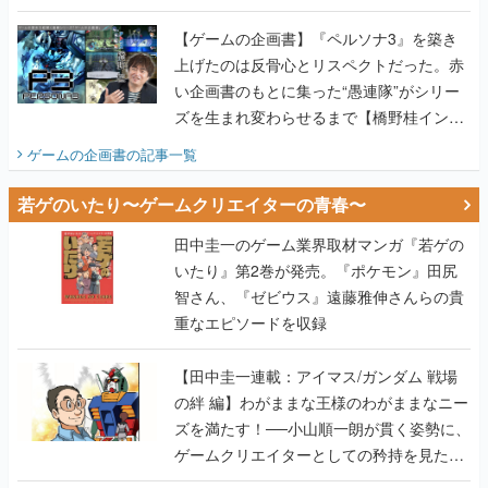
画書】
【ゲームの企画書】『ペルソナ3』を築き
上げたのは反骨心とリスペクトだった。赤
い企画書のもとに集った“愚連隊”がシリー
ズを生まれ変わらせるまで【橋野桂インタ
ビュー】
ゲームの企画書
の記事一覧
若ゲのいたり〜ゲームクリエイターの青春〜
田中圭一のゲーム業界取材マンガ『若ゲの
いたり』第2巻が発売。『ポケモン』田尻
智さん、『ゼビウス』遠藤雅伸さんらの貴
重なエピソードを収録
【田中圭一連載：アイマス/ガンダム 戦場
の絆 編】わがままな王様のわがままなニー
ズを満たす！──小山順一朗が貫く姿勢に、
ゲームクリエイターとしての矜持を見た
【若ゲのいたり最終回】