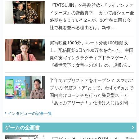
く
『TATSUJIN』の弓削雅稔×『ライデンファ
イターズ』の齋藤貴幸──かつて縦シュー全
盛期を支えていた2人が、30年後に同じ会
社で机を並べる理由とは。新作
『TATSUJIN EXTREME』で初タッグを組
んだレジェンド2人に訊く開発秘話
実写映像1000分、ルート分岐100種類以
上。配信開始5日で100万本を売った、中国
発の実写インタラクティブドラマゲーム
『盛世天下：女帝への道II』の、規模が違
うこだわりをプロデューサーに聞いた
半年でアプリストアをオープン？ スマホア
プリの“代替ストア”として、わずか6ヵ月で
国内向けローンチを行った発見型ストア
『あっぷアリーナ！』仕掛け人に話を聞い
てみた
インタビュー
の記事一覧
ゲームの企画書
『アビス』は、ひとつの奇跡だった──膨大