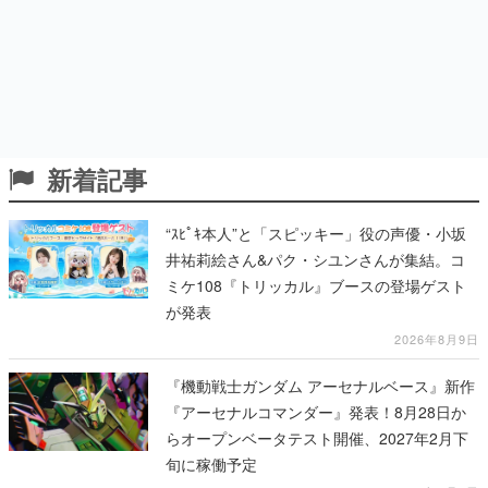
新着記事
“ｽﾋﾟｷ本人”と「スピッキー」役の声優・小坂
井祐莉絵さん&パク・シユンさんが集結。コ
ミケ108『トリッカル』ブースの登場ゲスト
が発表
2026年8月9日
『機動戦士ガンダム アーセナルベース』新作
『アーセナルコマンダー』発表！8月28日か
らオープンベータテスト開催、2027年2月下
旬に稼働予定