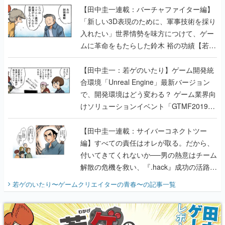
【田中圭一連載：バーチャファイター編】
「新しい3D表現のために、軍事技術を採り
入れたい」世界情勢を味方につけて、ゲー
ムに革命をもたらした鈴木 裕の功績【若ゲ
のいたり】
【田中圭一：若ゲのいたり】ゲーム開発統
合環境「Unreal Engine」最新バージョン
で、開発環境はどう変わる？ ゲーム業界向
けソリューションイベント「GTMF2019」
に行って、より理解を深めよう【PR】
【田中圭一連載：サイバーコネクトツー
編】すべての責任はオレが取る。だから、
付いてきてくれないか──男の熱意はチーム
解散の危機を救い、『.hack』成功の活路を
開く。業界の快男児・松山 洋に流れる血は
若ゲのいたり〜ゲームクリエイターの青春〜
の記事一覧
『少年ジャンプ』色だった【若ゲのいた
り】