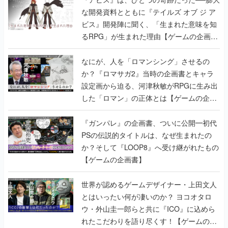
な開発資料とともに『テイルズ オブ ジ ア
ビス』開発陣に聞く、「生まれた意味を知
るRPG」が生まれた理由【ゲームの企画
書】
なにが、人を「ロマンシング」させるの
か？『ロマサガ2』当時の企画書とキャラ
設定画から迫る、河津秋敏がRPGに生み出
した「ロマン」の正体とは【ゲームの企画
書】
『ガンパレ』の企画書、ついに公開━初代
PSの伝説的タイトルは、なぜ生まれたの
か？そして『LOOP8』へ受け継がれたもの
【ゲームの企画書】
世界が認めるゲームデザイナー・上田文人
とはいったい何が凄いのか？ ヨコオタロ
ウ・外山圭一郎らと共に『ICO』に込めら
れたこだわりを語り尽くす！【ゲームの企