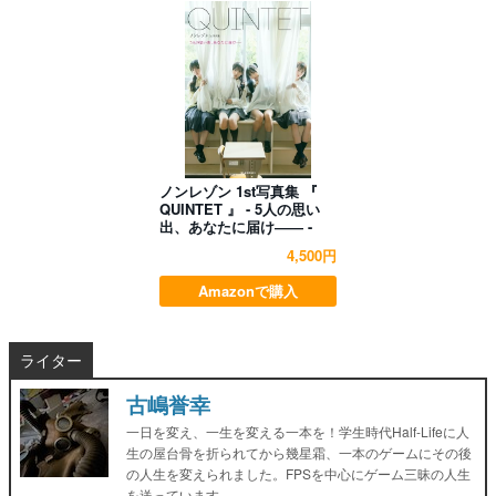
ノンレゾン 1st写真集 『
QUINTET 』 - 5人の思い
出、あなたに届け―― -
4,500円
Amazonで購入
ライター
古嶋誉幸
一日を変え、一生を変える一本を！学生時代Half-Lifeに人
生の屋台骨を折られてから幾星霜、一本のゲームにその後
の人生を変えられました。FPSを中心にゲーム三昧の人生
を送っています。