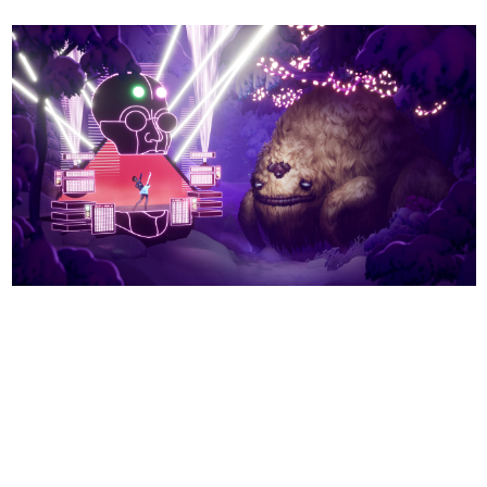
日本のコンテンツ産業やカルチャーに与えた影響を探る企
画です。
日本モバイルゲーム産業史
日本のモバイルゲーム史における主要なトピック・タイト
ルを網羅するほか、開発者へのインタビューや識者による
解説を掲載。約20年の歴史が一望できる決定版！
若ゲのいたり〜ゲームクリエイターの青春〜
『うつヌケ』『ペンと箸』等で知られるマンガ家・田中圭
一先生によるゲーム業界レポートマンガです。
なんでゲームは面白い？
ゲーム開発者・hamatsu氏がゲームの魅力を画面や操作の
具体的な形から解き明かしていく、硬派で骨太な評論連載
です。
ゲームが変えた日本語
「経験値」「裏技」「ラスボス」… ゲームにまつわる言葉
の起源や用法の変遷を、コンピューター文化史研究家・タ
イニーP氏が徹底調査。
カテゴリ
特集記事