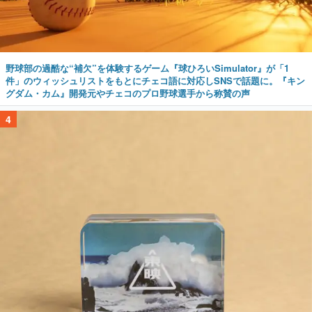
野球部の過酷な“補欠”を体験するゲーム『球ひろいSimulator』が「1
件」のウィッシュリストをもとにチェコ語に対応しSNSで話題に。『キン
グダム・カム』開発元やチェコのプロ野球選手から称賛の声
4