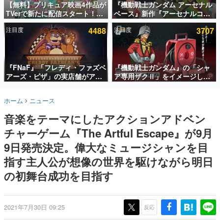
【無料】プリキュア映画4作品が
『機動戦士ガンダム アーセナル
TVerで新たに配信スタート！な
ベース』新作『アーセナルコマ
インタビュー
んと2018年～2024年の映画ほぼ
ンダー』発表！8月28日からオ
注目度
4488
注目度
3707
すべてが見放題に、ぶっちゃけ
ープンベータテスト開催、2027
連載・特集一覧
ありえないラインナップ
年2月下旬に稼働予定
殿堂入り記事
SNS拡散数が数千以上！ ページビュー数万以上！ などな
『FNaF』「フレディ・ファズベ
『機動戦士ガンダム』の「シャ
ど。多くの人々に読まれた、電ファミ渾身の“殿堂入り”記
アーズ・ピザ」の実店舗がアメ
ア専用ザクⅡ」をイメージした
事をまとめました。
リカの商業施設「American
散水ホースリールが予約開始。
Dream」に2027年オープン！
本体にはシャアのパーソナルマ
ゲームの企画書
ホーム
ニュース
ScottGamesとの共同開発、食
ークやジオン公国軍のエンブレ
名作ゲームクリエイターの方々に製作時のエピソードをお
聞きし、ヒットする企画（ゲーム）とは何か？を探ってい
事だけでなくステージショーや
ム、型式番号などを配置
音楽をテーマにしたアクションアドベン
きます。
没入型のホラー体験も楽しめる
チャーゲーム『The Artful Escape』が9月
赫本
この物語を解いてはいけない。『赫本』は、〈試験問題〉
9日発売決定。偉大なミュージシャンを目
の形をした短編ホラー小説集です。
指す主人公が想像の世界を駆けながら明日
の初舞台成功を目指す
新世代に訊く
これからのデジタルゲーム市場を担う若きクリエイター達
の姿を追い、彼らのルーツと情熱を探っていきます。
2021年7月30日 09:25
反応
ゲーム世代の作家たち
ゲームに多大な影響を受けた作家さんに取材し、ゲームが