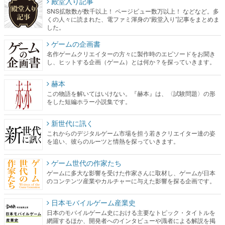
殿堂入り記事
SNS拡散数が数千以上！ ページビュー数万以上！ などなど。多
くの人々に読まれた、電ファミ渾身の“殿堂入り”記事をまとめま
した。
ゲームの企画書
名作ゲームクリエイターの方々に製作時のエピソードをお聞き
し、ヒットする企画（ゲーム）とは何か？を探っていきます。
赫本
この物語を解いてはいけない。『赫本』は、〈試験問題〉の形
をした短編ホラー小説集です。
新世代に訊く
これからのデジタルゲーム市場を担う若きクリエイター達の姿
を追い、彼らのルーツと情熱を探っていきます。
ゲーム世代の作家たち
ゲームに多大な影響を受けた作家さんに取材し、ゲームが日本
のコンテンツ産業やカルチャーに与えた影響を探る企画です。
日本モバイルゲーム産業史
日本のモバイルゲーム史における主要なトピック・タイトルを
網羅するほか、開発者へのインタビューや識者による解説を掲