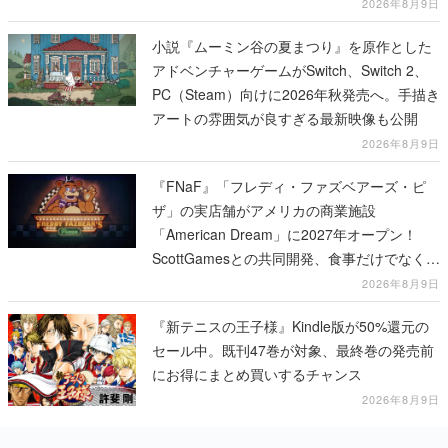
2026年8月9日
小説『ムーミン谷の夏まつり』を原作とした
アドベンチャーゲームがSwitch、Switch 2、
PC（Steam）向けに2026年秋発売へ。手描き
アートの雰囲気が良すぎる最新映像も公開
2026年8月9日
『FNaF』「フレディ・ファズベアーズ・ピ
ザ」の実店舗がアメリカの商業施設
「American Dream」に2027年オープン！
ScottGamesとの共同開発、食事だけでなくス
テージショーや没入型のホラー体験も楽しめ
2026年8月9日
る
『新テニスの王子様』Kindle版が50%還元の
セール中。既刊47巻が対象、最終巻の発売前
にお得にまとめ買いするチャンス
2026年8月9日