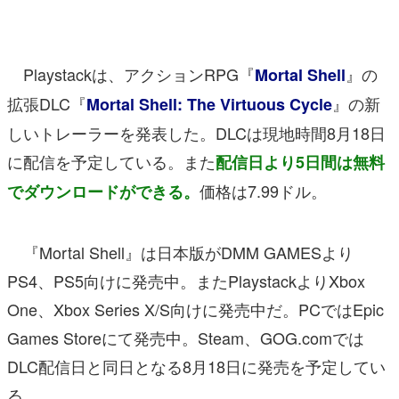
マンガ
女性向け
Playstackは、アクションRPG『
』の
Mortal Shell
アプリレビュー
拡張DLC『
』の新
Mortal Shell: The Virtuous Cycle
しいトレーラーを発表した。DLCは現地時間8月18日
その他
に配信を予定している。また
配信日より5日間は無料
電ファミニコゲーマーとは？
価格は7.99ドル。
でダウンロードができる。
運営：株式会社マレ
『Mortal Shell』は日本版がDMM GAMESより
PS4、PS5向けに発売中。またPlaystackよりXbox
One、Xbox Series X/S向けに発売中だ。PCではEpic
Games Storeにて発売中。Steam、GOG.comでは
DLC配信日と同日となる8月18日に発売を予定してい
る。