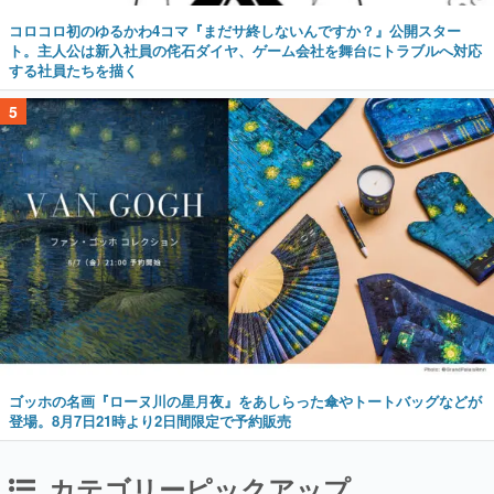
コロコロ初のゆるかわ4コマ『まだサ終しないんですか？』公開スター
ト。主人公は新入社員の侘石ダイヤ、ゲーム会社を舞台にトラブルへ対応
する社員たちを描く
5
ゴッホの名画『ローヌ川の星月夜』をあしらった傘やトートバッグなどが
登場。8月7日21時より2日間限定で予約販売
カテゴリーピックアップ