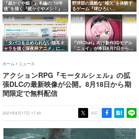
『超かぐや姫！』本編の“10年
野球部の過酷な“補欠”を体験す
後”を描く『超かぐやメシ！』
るゲーム『球ひろい
インタビュー
Web連載決定。新たなWebマン
Simulator』が「1件」のウィッ
注目度
8536
注目度
7975
ガレーベル「ビビビコミック」
シュリストをもとにチェコ語に
連載・特集一覧
にて特別話が掲載スタート、あ
対応しSNSで話題に。『キング
のお話には…まだ続きがある！
ダム・カム』開発元やチェコの
殿堂入り記事
プロ野球選手から称賛の声
SNS拡散数が数千以上！ ページビュー数万以上！ などな
「タバコを止められない猫耳キ
『VRChat』向け新作3Dモデル
ど。多くの人々に読まれた、電ファミ渾身の“殿堂入り”記
ャラを描く深夜枠アニメ」に視
「ニュイ」が本日8月7日から
事をまとめました。
聴者の一部から批判意見。違法
BOOTHにて発売。瞳に光る星
薬物の使用と思しき描写も含め
や感情豊かな表情が、小悪魔か
ゲームの企画書
ホーム
ニュース
て、BPOが議論を交わす
わいい
名作ゲームクリエイターの方々に製作時のエピソードをお
聞きし、ヒットする企画（ゲーム）とは何か？を探ってい
アクションRPG『モータルシェル』の拡
きます。
張DLCの最新映像が公開。8月18日から期
赫本
この物語を解いてはいけない。『赫本』は、〈試験問題〉
間限定で無料配信
の形をした短編ホラー小説集です。
新世代に訊く
2021年8月17日 17:40
反応
これからのデジタルゲーム市場を担う若きクリエイター達
の姿を追い、彼らのルーツと情熱を探っていきます。
ゲーム世代の作家たち
ゲームに多大な影響を受けた作家さんに取材し、ゲームが