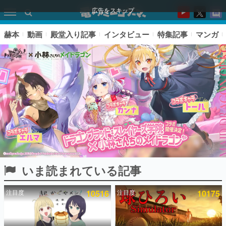
広告をスキップ
赫本
動画
殿堂入り記事
インタビュー
特集記事
マンガ
いま読まれている記事
ピックアップ
注目度
10516
注目度
10175
電ファミのいま読まれている記事ランキング
アプリセール情報