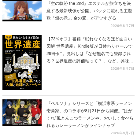
『空の軌跡 the 2nd』エステルが旅立ちを決
意する最新映像が公開。バックに流れる主題
歌「銀の意志 金の翼」がアツすぎる
2026年8月7日
【73%オフ】書籍『眠れなくなるほど面白い
図解 世界遺産』Kindle版が日替わりセールで
299円に。見出しは「なぜ無名でも登録され
る？世界遺産の評価軸って？ 」など、興味を
引くものが並ぶ
2026年8月7日
『ペルソナ』シリーズと「横浜家系ラーメン
壱角家」のコラボが8月21日から開催。”はが
くれ”風とんこつラーメンや、おいしく食べら
れるカレーラーメンがラインナップ
2026年8月7日