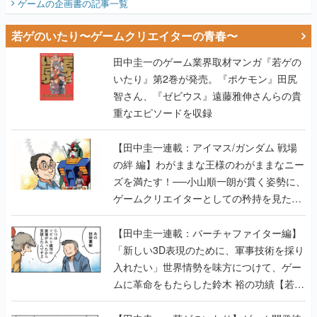
ゲームの企画書
の記事一覧
若ゲのいたり〜ゲームクリエイターの青春〜
田中圭一のゲーム業界取材マンガ『若ゲの
いたり』第2巻が発売。『ポケモン』田尻
智さん、『ゼビウス』遠藤雅伸さんらの貴
重なエピソードを収録
【田中圭一連載：アイマス/ガンダム 戦場
の絆 編】わがままな王様のわがままなニー
ズを満たす！──小山順一朗が貫く姿勢に、
ゲームクリエイターとしての矜持を見た
【若ゲのいたり最終回】
【田中圭一連載：バーチャファイター編】
「新しい3D表現のために、軍事技術を採り
入れたい」世界情勢を味方につけて、ゲー
ムに革命をもたらした鈴木 裕の功績【若ゲ
のいたり】