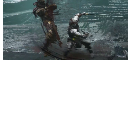
日本のコンテンツ産業やカルチャーに与えた影響を探る企
画です。
日本モバイルゲーム産業史
日本のモバイルゲーム史における主要なトピック・タイト
ルを網羅するほか、開発者へのインタビューや識者による
解説を掲載。約20年の歴史が一望できる決定版！
若ゲのいたり〜ゲームクリエイターの青春〜
『うつヌケ』『ペンと箸』等で知られるマンガ家・田中圭
一先生によるゲーム業界レポートマンガです。
なんでゲームは面白い？
ゲーム開発者・hamatsu氏がゲームの魅力を画面や操作の
具体的な形から解き明かしていく、硬派で骨太な評論連載
です。
ゲームが変えた日本語
「経験値」「裏技」「ラスボス」… ゲームにまつわる言葉
の起源や用法の変遷を、コンピューター文化史研究家・タ
イニーP氏が徹底調査。
カテゴリ
特集記事