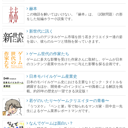
赫本
この物語を解いてはいけない。『赫本』は、〈試験問題〉の形
をした短編ホラー小説集です。
新世代に訊く
これからのデジタルゲーム市場を担う若きクリエイター達の姿
を追い、彼らのルーツと情熱を探っていきます。
ゲーム世代の作家たち
ゲームに多大な影響を受けた作家さんに取材し、ゲームが日本
のコンテンツ産業やカルチャーに与えた影響を探る企画です。
日本モバイルゲーム産業史
日本のモバイルゲーム史における主要なトピック・タイトルを
網羅するほか、開発者へのインタビューや識者による解説を掲
載。約20年の歴史が一望できる決定版！
若ゲのいたり〜ゲームクリエイターの青春〜
『うつヌケ』『ペンと箸』等で知られるマンガ家・田中圭一先
生によるゲーム業界レポートマンガです。
なんでゲームは面白い？