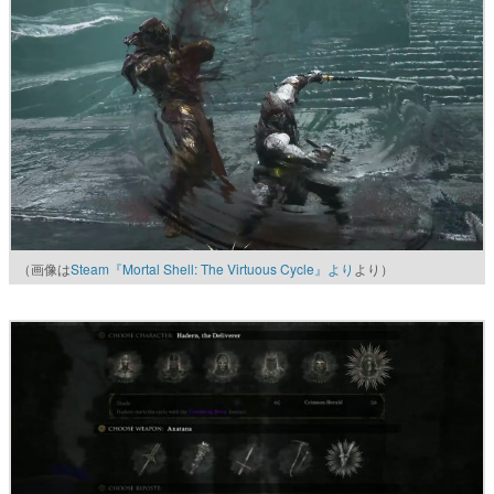
（画像は
Steam『Mortal Shell: The Virtuous Cycle』より
より）