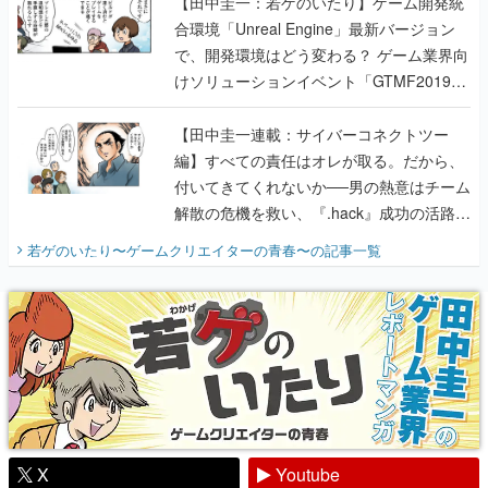
【田中圭一：若ゲのいたり】ゲーム開発統
合環境「Unreal Engine」最新バージョン
で、開発環境はどう変わる？ ゲーム業界向
けソリューションイベント「GTMF2019」
に行って、より理解を深めよう【PR】
【田中圭一連載：サイバーコネクトツー
編】すべての責任はオレが取る。だから、
付いてきてくれないか──男の熱意はチーム
解散の危機を救い、『.hack』成功の活路を
開く。業界の快男児・松山 洋に流れる血は
若ゲのいたり〜ゲームクリエイターの青春〜
の記事一覧
『少年ジャンプ』色だった【若ゲのいた
り】
X
Youtube