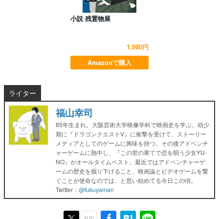
小説 残置物展
1,980円
Amazonで購入
ライター
福山幸司
85年生まれ。大阪芸術大学映像学科で映画史を学ぶ。幼少
期に『ドラゴンクエストV』に衝撃を受けて、ストーリー
メディアとしてのゲームに興味を持つ。その後アドベンチ
ャーゲームに熱中し、『この世の果てで恋を唄う少女YU-
NO』がオールタイムベスト。最近ではアドベンチャーゲ
ームの歴史を掘り下げること、映画論とビデオゲームを繋
ぐことが使命なのでは、と思い始めてる今日この頃。
Twitter：
@fukuyaman
反応