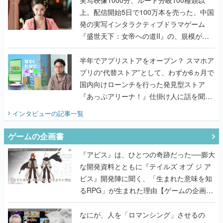
実写映像1000分、ルート分岐100種類以
上。配信開始5日で100万本を売った、中国
発の実写インタラクティブドラマゲーム
『盛世天下：女帝への道II』の、規模が違
うこだわりをプロデューサーに聞いた
半年でアプリストアをオープン？ スマホア
プリの“代替ストア”として、わずか6ヵ月で
国内向けローンチを行った発見型ストア
『あっぷアリーナ！』仕掛け人に話を聞い
てみた
インタビュー
の記事一覧
ゲームの企画書
『アビス』は、ひとつの奇跡だった──膨大
な開発資料とともに『テイルズ オブ ジ ア
ビス』開発陣に聞く、「生まれた意味を知
るRPG」が生まれた理由【ゲームの企画
書】
なにが、人を「ロマンシング」させるの