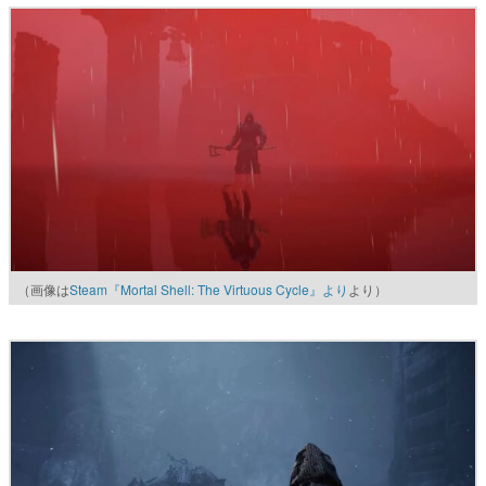
（画像は
Steam『Mortal Shell: The Virtuous Cycle』より
より）