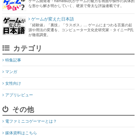
ゲーム開発者・hamatsu氏がゲームの魅力を画面や操作の具体的
な形から解き明かしていく、硬派で骨太な評論連載です。
ゲームが変えた日本語
「経験値」「裏技」「ラスボス」… ゲームにまつわる言葉の起
源や用法の変遷を、コンピューター文化史研究家・タイニーP氏
が徹底調査。
カテゴリ
特集記事
マンガ
女性向け
アプリレビュー
その他
電ファミニコゲーマーとは？
媒体資料はこちら