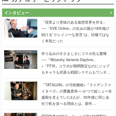
インタビュー
「現実より意味のある仮想世界を作る」
──『EVE Online』の生みの親が18年掲げ
続ける”クレイジーな宣言”は、比喩ではな
く本気だった
作り込みのすさまじさにコラボ先も驚嘆
──『Wizardry Variants Daphne』
×『FFXI』コラボが期間限定なのにジョブ
もキャラも武器も戦闘システムもワンオフ
で作り込まれた理由を両ディレクターに聞
く
『TATSUJIN』の弓削雅稔×『ライデンファ
イターズ』の齋藤貴幸──かつて縦シュー全
盛期を支えていた2人が、30年後に同じ会
社で机を並べる理由とは。新作
『TATSUJIN EXTREME』で初タッグを組
んだレジェンド2人に訊く開発秘話