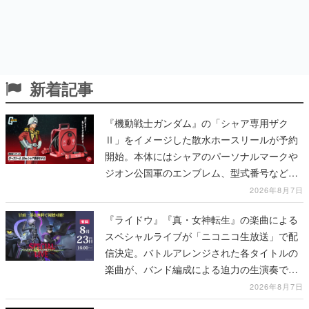
新着記事
『機動戦士ガンダム』の「シャア専用ザク
Ⅱ」をイメージした散水ホースリールが予約
開始。本体にはシャアのパーソナルマークや
ジオン公国軍のエンブレム、型式番号などを
配置
2026年8月7日
『ライドウ』『真・女神転生』の楽曲による
スペシャルライブが「ニコニコ生放送」で配
信決定。バトルアレンジされた各タイトルの
楽曲が、バンド編成による迫力の生演奏で披
露、冒頭部分は“無料”で視聴できる
2026年8月7日