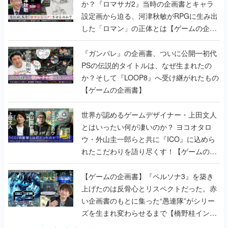
か？『ロマサガ2』当時の企画書とキャラ
設定画から迫る、河津秋敏がRPGに生み出
した「ロマン」の正体とは【ゲームの企画
書】
『ガンパレ』の企画書、ついに公開━初代
PSの伝説的タイトルは、なぜ生まれたの
か？そして『LOOP8』へ受け継がれたもの
【ゲームの企画書】
世界が認めるゲームデザイナー・上田文人
とはいったい何が凄いのか？ ヨコオタロ
ウ・外山圭一郎らと共に『ICO』に込めら
れたこだわりを語り尽くす！【ゲームの企
画書】
【ゲームの企画書】『ペルソナ3』を築き
上げたのは反骨心とリスペクトだった。赤
い企画書のもとに集った“愚連隊”がシリー
ズを生まれ変わらせるまで【橋野桂インタ
ビュー】