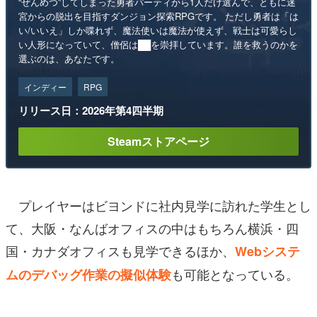
“ぜんめつ”してしまった勇者パーティから1人だけ選んで、ともに迷
宮からの脱出を目指すダンジョン探索RPGです。 ただし勇者は「は
い/いいえ」しか喋れず、魔法使いは魔法が使えず、戦士は可愛らし
い人形になっていて、僧侶は██を崇拝しています。誰を救うのかを
選ぶのは、あなたです。
インディー
RPG
リリース日：2026年第4四半期
Steamストアページ
プレイヤーはビヨンドに社内見学に訪れた学生とし
て、大阪・なんばオフィスの中はもちろん横浜・四
国・カナダオフィスも見学できるほか、
Webシステ
も可能となっている。
ムのデバッグ作業の擬似体験