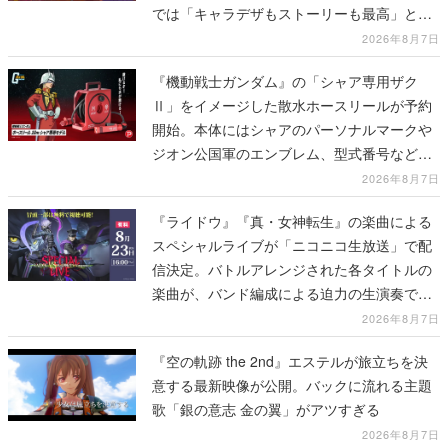
では「キャラデザもストーリーも最高」と称
賛相次ぐ
2026年8月7日
『機動戦士ガンダム』の「シャア専用ザク
Ⅱ」をイメージした散水ホースリールが予約
開始。本体にはシャアのパーソナルマークや
ジオン公国軍のエンブレム、型式番号などを
配置
2026年8月7日
『ライドウ』『真・女神転生』の楽曲による
スペシャルライブが「ニコニコ生放送」で配
信決定。バトルアレンジされた各タイトルの
楽曲が、バンド編成による迫力の生演奏で披
露、冒頭部分は“無料”で視聴できる
2026年8月7日
『空の軌跡 the 2nd』エステルが旅立ちを決
意する最新映像が公開。バックに流れる主題
歌「銀の意志 金の翼」がアツすぎる
2026年8月7日