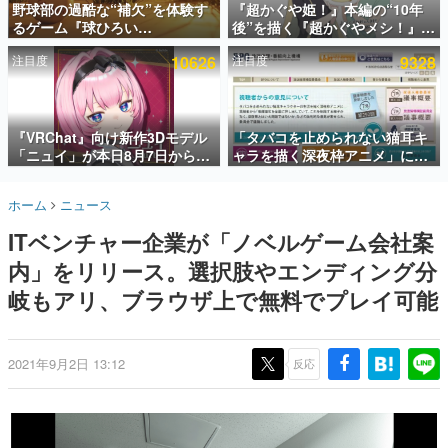
野球部の過酷な“補欠”を体験す
『超かぐや姫！』本編の“10年
るゲーム『球ひろい
後”を描く『超かぐやメシ！』
インタビュー
Simulator』が「1件」のウィッ
Web連載決定。新たなWebマン
注目度
10626
注目度
9328
シュリストをもとにチェコ語に
ガレーベル「ビビビコミック」
連載・特集一覧
対応しSNSで話題に。『キング
にて特別話が掲載スタート、あ
ダム・カム』開発元やチェコの
のお話には…まだ続きがある！
殿堂入り記事
プロ野球選手から称賛の声
SNS拡散数が数千以上！ ページビュー数万以上！ などな
『VRChat』向け新作3Dモデル
「タバコを止められない猫耳キ
ど。多くの人々に読まれた、電ファミ渾身の“殿堂入り”記
「ニュイ」が本日8月7日から
ャラを描く深夜枠アニメ」に視
事をまとめました。
BOOTHにて発売。瞳に光る星
聴者の一部から批判意見。違法
や感情豊かな表情が、小悪魔か
薬物の使用と思しき描写も含め
ゲームの企画書
ホーム
ニュース
わいい
て、BPOが議論を交わす
名作ゲームクリエイターの方々に製作時のエピソードをお
聞きし、ヒットする企画（ゲーム）とは何か？を探ってい
ITベンチャー企業が「ノベルゲーム会社案
きます。
内」をリリース。選択肢やエンディング分
赫本
この物語を解いてはいけない。『赫本』は、〈試験問題〉
岐もアリ、ブラウザ上で無料でプレイ可能
の形をした短編ホラー小説集です。
新世代に訊く
2021年9月2日 13:12
反応
これからのデジタルゲーム市場を担う若きクリエイター達
の姿を追い、彼らのルーツと情熱を探っていきます。
ゲーム世代の作家たち
ゲームに多大な影響を受けた作家さんに取材し、ゲームが