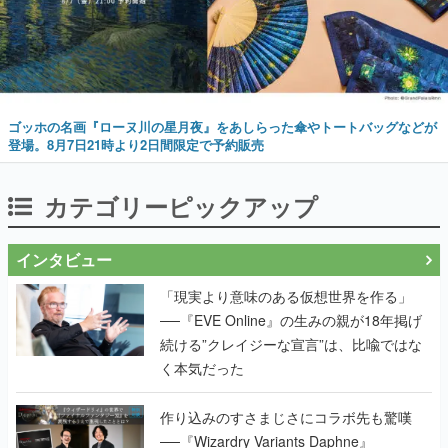
ゴッホの名画『ローヌ川の星月夜』をあしらった傘やトートバッグなどが
登場。8月7日21時より2日間限定で予約販売
カテゴリーピックアップ
インタビュー
「現実より意味のある仮想世界を作る」
──『EVE Online』の生みの親が18年掲げ
続ける”クレイジーな宣言”は、比喩ではな
く本気だった
作り込みのすさまじさにコラボ先も驚嘆
──『Wizardry Variants Daphne』