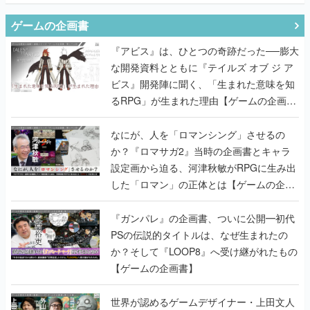
ゲームの企画書
『アビス』は、ひとつの奇跡だった──膨大
な開発資料とともに『テイルズ オブ ジ ア
ビス』開発陣に聞く、「生まれた意味を知
るRPG」が生まれた理由【ゲームの企画
書】
なにが、人を「ロマンシング」させるの
か？『ロマサガ2』当時の企画書とキャラ
設定画から迫る、河津秋敏がRPGに生み出
した「ロマン」の正体とは【ゲームの企画
書】
『ガンパレ』の企画書、ついに公開━初代
PSの伝説的タイトルは、なぜ生まれたの
か？そして『LOOP8』へ受け継がれたもの
【ゲームの企画書】
世界が認めるゲームデザイナー・上田文人