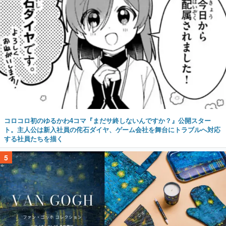
コロコロ初のゆるかわ4コマ『まだサ終しないんですか？』公開スター
ト。主人公は新入社員の侘石ダイヤ、ゲーム会社を舞台にトラブルへ対応
する社員たちを描く
5