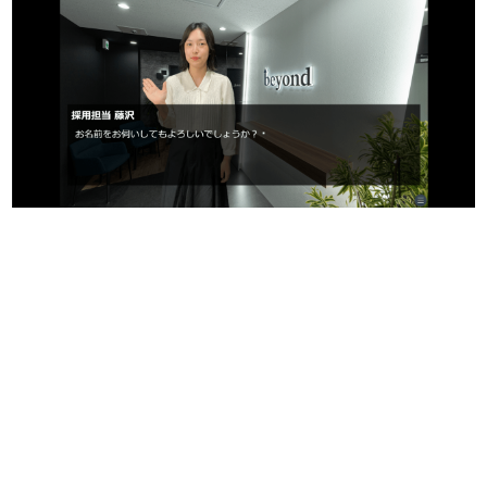
日本のコンテンツ産業やカルチャーに与えた影響を探る企
画です。
日本モバイルゲーム産業史
日本のモバイルゲーム史における主要なトピック・タイト
ルを網羅するほか、開発者へのインタビューや識者による
解説を掲載。約20年の歴史が一望できる決定版！
若ゲのいたり〜ゲームクリエイターの青春〜
『うつヌケ』『ペンと箸』等で知られるマンガ家・田中圭
一先生によるゲーム業界レポートマンガです。
なんでゲームは面白い？
ゲーム開発者・hamatsu氏がゲームの魅力を画面や操作の
具体的な形から解き明かしていく、硬派で骨太な評論連載
です。
ゲームが変えた日本語
「経験値」「裏技」「ラスボス」… ゲームにまつわる言葉
の起源や用法の変遷を、コンピューター文化史研究家・タ
イニーP氏が徹底調査。
カテゴリ
特集記事