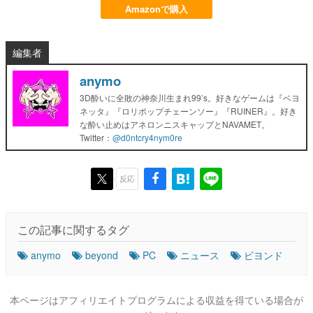
Amazonで購入
編集者
anymo
3D酔いに全敗の神奈川生まれ99’s。好きなゲームは『ベヨ
ネッタ』『ロリポップチェーンソー』『RUINER』。好き
な酔い止めはアネロンニスキャップとNAVAMET。
Twitter：
@d0ntcry4nym0re
反応
この記事に関するタグ
anymo
beyond
PC
ニュース
ビヨンド
本ページはアフィリエイトプログラムによる収益を得ている場合が