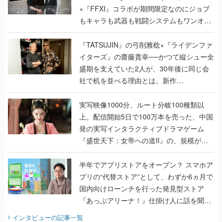
×『FFXI』コラボが期間限定なのにジョブ
もキャラも武器も戦闘システムもワンオフ
で作り込まれた理由を両ディレクターに聞
く
『TATSUJIN』の弓削雅稔×『ライデンファ
イターズ』の齋藤貴幸──かつて縦シュー全
盛期を支えていた2人が、30年後に同じ会
社で机を並べる理由とは。新作
『TATSUJIN EXTREME』で初タッグを組
んだレジェンド2人に訊く開発秘話
実写映像1000分、ルート分岐100種類以
上。配信開始5日で100万本を売った、中国
発の実写インタラクティブドラマゲーム
『盛世天下：女帝への道II』の、規模が違
うこだわりをプロデューサーに聞いた
半年でアプリストアをオープン？ スマホア
プリの“代替ストア”として、わずか6ヵ月で
国内向けローンチを行った発見型ストア
『あっぷアリーナ！』仕掛け人に話を聞い
てみた
インタビュー
の記事一覧