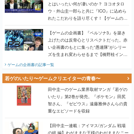
とはいったい何が凄いのか？ ヨコオタロ
ウ・外山圭一郎らと共に『ICO』に込めら
れたこだわりを語り尽くす！【ゲームの企
画書】
【ゲームの企画書】『ペルソナ3』を築き
上げたのは反骨心とリスペクトだった。赤
い企画書のもとに集った“愚連隊”がシリー
ズを生まれ変わらせるまで【橋野桂インタ
ビュー】
ゲームの企画書
の記事一覧
若ゲのいたり〜ゲームクリエイターの青春〜
田中圭一のゲーム業界取材マンガ『若ゲの
いたり』第2巻が発売。『ポケモン』田尻
智さん、『ゼビウス』遠藤雅伸さんらの貴
重なエピソードを収録
【田中圭一連載：アイマス/ガンダム 戦場
の絆 編】わがままな王様のわがままなニー