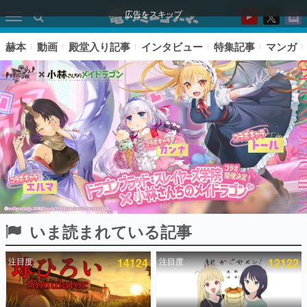
広告をスキップ
赫本
動画
殿堂入り記事
インタビュー
特集記事
マンガ
いま読まれている記事
ピックアップ
注目度
14124
注目度
12122
電ファミのいま読まれている記事ランキング
アプリセール情報