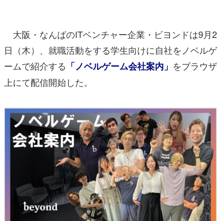
マンガ
大阪・なんばのITベンチャー企業・ビヨンドは9月2
女性向け
日（木）、就職活動をする学生向けに自社をノベルゲ
アプリレビュー
ームで紹介する
をブラウザ
「ノベルゲーム会社案内」
その他
上にて配信開始した。
電ファミニコゲーマーとは？
運営：株式会社マレ