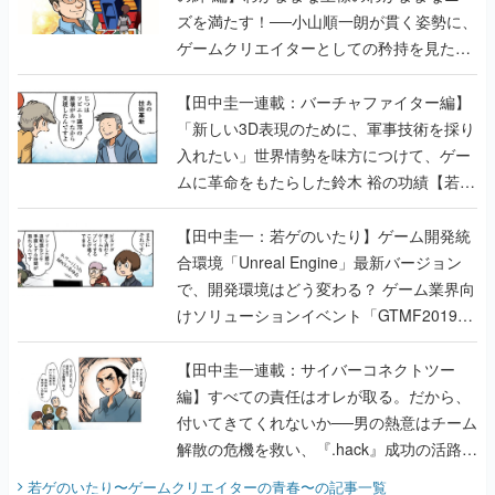
ズを満たす！──小山順一朗が貫く姿勢に、
ゲームクリエイターとしての矜持を見た
【若ゲのいたり最終回】
【田中圭一連載：バーチャファイター編】
「新しい3D表現のために、軍事技術を採り
入れたい」世界情勢を味方につけて、ゲー
ムに革命をもたらした鈴木 裕の功績【若ゲ
のいたり】
【田中圭一：若ゲのいたり】ゲーム開発統
合環境「Unreal Engine」最新バージョン
で、開発環境はどう変わる？ ゲーム業界向
けソリューションイベント「GTMF2019」
に行って、より理解を深めよう【PR】
【田中圭一連載：サイバーコネクトツー
編】すべての責任はオレが取る。だから、
付いてきてくれないか──男の熱意はチーム
解散の危機を救い、『.hack』成功の活路を
開く。業界の快男児・松山 洋に流れる血は
若ゲのいたり〜ゲームクリエイターの青春〜
の記事一覧