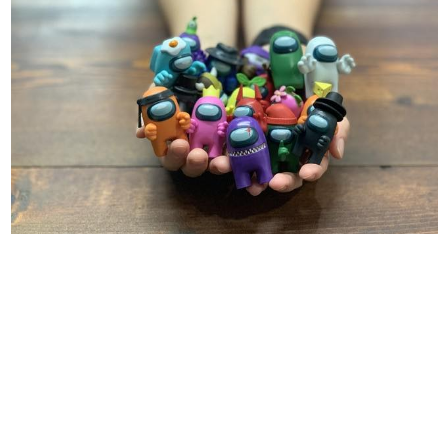
日本のコンテンツ産業やカルチャーに与えた影響を探る企
画です。
日本モバイルゲーム産業史
日本のモバイルゲーム史における主要なトピック・タイト
ルを網羅するほか、開発者へのインタビューや識者による
解説を掲載。約20年の歴史が一望できる決定版！
若ゲのいたり〜ゲームクリエイターの青春〜
『うつヌケ』『ペンと箸』等で知られるマンガ家・田中圭
一先生によるゲーム業界レポートマンガです。
なんでゲームは面白い？
ゲーム開発者・hamatsu氏がゲームの魅力を画面や操作の
具体的な形から解き明かしていく、硬派で骨太な評論連載
です。
ゲームが変えた日本語
「経験値」「裏技」「ラスボス」… ゲームにまつわる言葉
の起源や用法の変遷を、コンピューター文化史研究家・タ
イニーP氏が徹底調査。
カテゴリ
特集記事