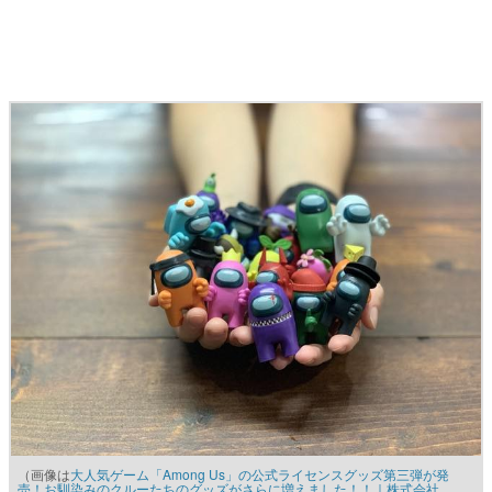
マンガ
女性向け
アプリレビュー
その他
電ファミニコゲーマーとは？
運営：株式会社マレ
（画像は
大人気ゲーム「Among Us」の公式ライセンスグッズ第三弾が発
売！お馴染みのクルーたちのグッズがさらに増えました！！｜株式会社