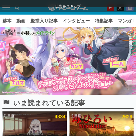
広告をスキップ
赫本
動画
殿堂入り記事
インタビュー
特集記事
マンガ
いま読まれている記事
ピックアップ
注目度
4334
注目度
2629
電ファミのいま読まれている記事ランキング
アプリセール情報