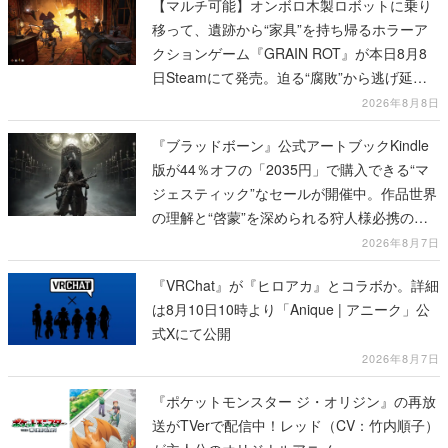
【マルチ可能】オンボロ木製ロボットに乗り
移って、遺跡から“家具”を持ち帰るホラーア
クションゲーム『GRAIN ROT』が本日8月8
日Steamにて発売。迫る“腐敗”から逃げ延
び、持ち帰った家具で基地を再建
2026年8月8日
『ブラッドボーン』公式アートブックKindle
版が44％オフの「2035円」で購入できる“マ
ジェスティック”なセールが開催中。作品世界
の理解と“啓蒙”を深められる狩人様必携の一
冊
2026年8月7日
『VRChat』が『ヒロアカ』とコラボか。詳細
は8月10日10時より「Anique | アニーク」公
式Xにて公開
2026年8月7日
『ポケットモンスター ジ・オリジン』の再放
送がTVerで配信中！レッド（CV：竹内順子）