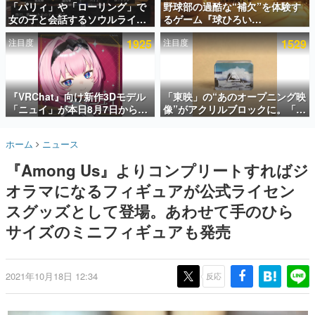
「パリィ」や「ローリング」で
野球部の過酷な“補欠”を体験す
女の子と会話するソウルライク
るゲーム『球ひろい
インタビュー
恋愛ゲーム『小早川さんはソウ
Simulator』が「1件」のウィッ
注目度
1925
注目度
1529
ルライク』無料公開。返事に失
シュリストをもとにチェコ語に
連載・特集一覧
敗すると「YOU DIED」
対応しSNSで話題に。『キング
ダム・カム』開発元やチェコの
殿堂入り記事
プロ野球選手から称賛の声
SNS拡散数が数千以上！ ページビュー数万以上！ などな
『VRChat』向け新作3Dモデル
「東映」の“あのオープニング映
ど。多くの人々に読まれた、電ファミ渾身の“殿堂入り”記
「ニュイ」が本日8月7日から
像”がアクリルブロックに。「東
事をまとめました。
BOOTHにて発売。瞳に光る星
映ヒストリカル グッズコレクシ
や感情豊かな表情が、小悪魔か
ョン」が8月下旬より発売
ゲームの企画書
ホーム
ニュース
わいい
名作ゲームクリエイターの方々に製作時のエピソードをお
聞きし、ヒットする企画（ゲーム）とは何か？を探ってい
『Among Us』よりコンプリートすればジ
きます。
オラマになるフィギュアが公式ライセン
赫本
この物語を解いてはいけない。『赫本』は、〈試験問題〉
スグッズとして登場。あわせて手のひら
の形をした短編ホラー小説集です。
サイズのミニフィギュアも発売
新世代に訊く
これからのデジタルゲーム市場を担う若きクリエイター達
の姿を追い、彼らのルーツと情熱を探っていきます。
2021年10月18日 12:34
反応
ゲーム世代の作家たち
ゲームに多大な影響を受けた作家さんに取材し、ゲームが