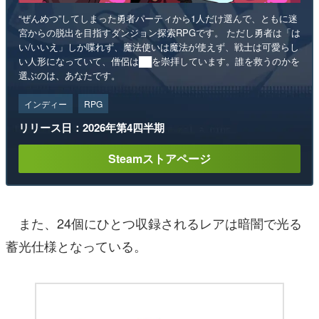
“ぜんめつ”してしまった勇者パーティから1人だけ選んで、ともに迷
宮からの脱出を目指すダンジョン探索RPGです。 ただし勇者は「は
い/いいえ」しか喋れず、魔法使いは魔法が使えず、戦士は可愛らし
い人形になっていて、僧侶は██を崇拝しています。誰を救うのかを
選ぶのは、あなたです。
インディー
RPG
リリース日：2026年第4四半期
Steamストアページ
また、24個にひとつ収録されるレアは暗闇で光る
蓄光仕様となっている。