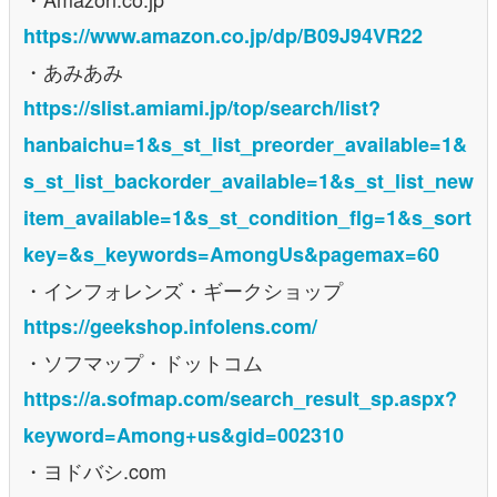
https://www.amazon.co.jp/dp/B09J94VR22
・あみあみ
https://slist.amiami.jp/top/search/list?
hanbaichu=1&s_st_list_preorder_available=1&
s_st_list_backorder_available=1&s_st_list_new
item_available=1&s_st_condition_flg=1&s_sort
key=&s_keywords=AmongUs&pagemax=60
・インフォレンズ・ギークショップ
https://geekshop.infolens.com/
・ソフマップ・ドットコム
https://a.sofmap.com/search_result_sp.aspx?
keyword=Among+us&gid=002310
・ヨドバシ.com