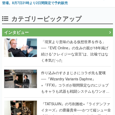
登場。8月7日21時より2日間限定で予約販売
カテゴリーピックアップ
インタビュー
「現実より意味のある仮想世界を作る」
──『EVE Online』の生みの親が18年掲げ
続ける”クレイジーな宣言”は、比喩ではな
く本気だった
作り込みのすさまじさにコラボ先も驚嘆
──『Wizardry Variants Daphne』
×『FFXI』コラボが期間限定なのにジョブ
もキャラも武器も戦闘システムもワンオフ
で作り込まれた理由を両ディレクターに聞
く
『TATSUJIN』の弓削雅稔×『ライデンファ
イターズ』の齋藤貴幸──かつて縦シュー全