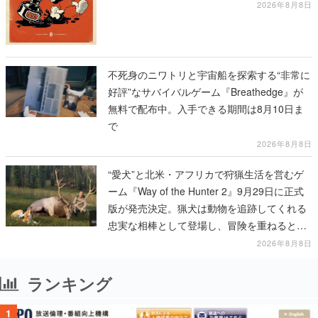
テージのイラストも収録
2026年8月8日
不死身のニワトリと宇宙船を探索する“非常に
好評”なサバイバルゲーム『Breathedge』が
無料で配布中。入手できる期間は8月10日ま
で
2026年8月8日
“愛犬”と北米・アフリカで狩猟生活を営むゲ
ーム『Way of the Hunter 2』9月29日に正式
版が発売決定。猟犬は動物を追跡してくれる
忠実な相棒として登場し、冒険を重ねると成
長する。記念撮影も可能
2026年8月8日
ランキング
1