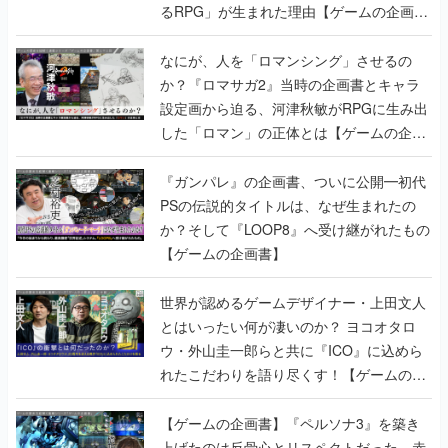
るRPG」が生まれた理由【ゲームの企画
書】
なにが、人を「ロマンシング」させるの
か？『ロマサガ2』当時の企画書とキャラ
設定画から迫る、河津秋敏がRPGに生み出
した「ロマン」の正体とは【ゲームの企画
書】
『ガンパレ』の企画書、ついに公開━初代
PSの伝説的タイトルは、なぜ生まれたの
か？そして『LOOP8』へ受け継がれたもの
【ゲームの企画書】
世界が認めるゲームデザイナー・上田文人
とはいったい何が凄いのか？ ヨコオタロ
ウ・外山圭一郎らと共に『ICO』に込めら
れたこだわりを語り尽くす！【ゲームの企
画書】
【ゲームの企画書】『ペルソナ3』を築き
上げたのは反骨心とリスペクトだった。赤