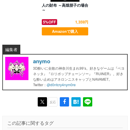
人の財布 ～高畑朋子の場合
～
5%OFF
1,359円
Amazonで購入
編集者
anymo
3D酔いに全敗の神奈川生まれ99’s。好きなゲームは『ベヨ
ネッタ』『ロリポップチェーンソー』『RUINER』。好き
な酔い止めはアネロンニスキャップとNAVAMET。
Twitter：
@d0ntcry4nym0re
反応
この記事に関するタグ