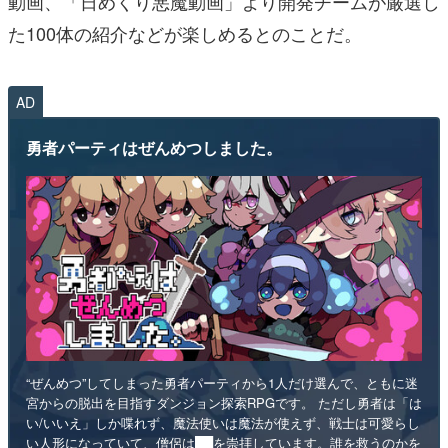
動画、「日めくり悪魔動画」より開発チームが厳選し
た100体の紹介などが楽しめるとのことだ。
AD
勇者パーティはぜんめつしました。
“ぜんめつ”してしまった勇者パーティから1人だけ選んで、ともに迷
宮からの脱出を目指すダンジョン探索RPGです。 ただし勇者は「は
い/いいえ」しか喋れず、魔法使いは魔法が使えず、戦士は可愛らし
い人形になっていて、僧侶は██を崇拝しています。誰を救うのかを