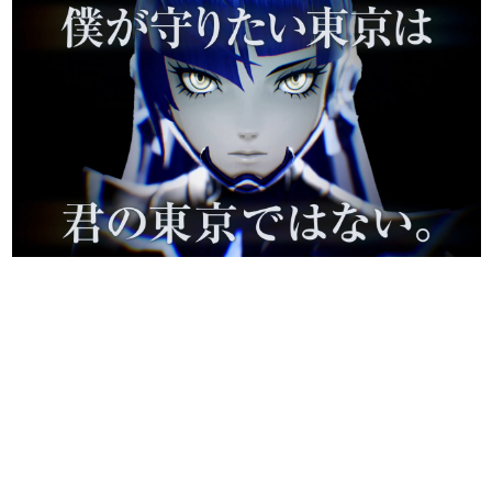
日本のコンテンツ産業やカルチャーに与えた影響を探る企
画です。
日本モバイルゲーム産業史
日本のモバイルゲーム史における主要なトピック・タイト
ルを網羅するほか、開発者へのインタビューや識者による
解説を掲載。約20年の歴史が一望できる決定版！
若ゲのいたり〜ゲームクリエイターの青春〜
『うつヌケ』『ペンと箸』等で知られるマンガ家・田中圭
一先生によるゲーム業界レポートマンガです。
なんでゲームは面白い？
ゲーム開発者・hamatsu氏がゲームの魅力を画面や操作の
具体的な形から解き明かしていく、硬派で骨太な評論連載
です。
ゲームが変えた日本語
「経験値」「裏技」「ラスボス」… ゲームにまつわる言葉
の起源や用法の変遷を、コンピューター文化史研究家・タ
イニーP氏が徹底調査。
カテゴリ
特集記事