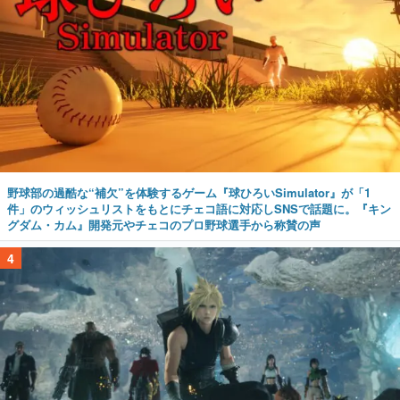
野球部の過酷な“補欠”を体験するゲーム『球ひろいSimulator』が「1
件」のウィッシュリストをもとにチェコ語に対応しSNSで話題に。『キン
グダム・カム』開発元やチェコのプロ野球選手から称賛の声
4