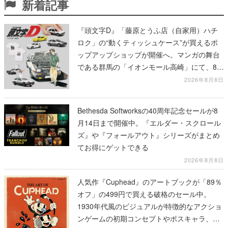
新着記事
『頭文字D』「藤原とうふ店（自家用）ハチ
ロク」の“動くティッシュケース”が買えるポ
ップアップショップが開催へ。マンガの舞台
である群馬の「イオンモール高崎」にて、8月
11日から8月20日までの期間限定で開催予定
2026年8月8日
Bethesda Softworksの40周年記念セールが8
月14日まで開催中。『エルダー・スクロール
ズ』や『フォールアウト』シリーズがまとめ
てお得にゲットできる
2026年8月8日
人気作『Cuphead』のアートブックが「89％
オフ」の499円で買える破格のセール中。
1930年代風のビジュアルが特徴的なアクショ
ンゲームの初期コンセプトやボスキャラ、ス