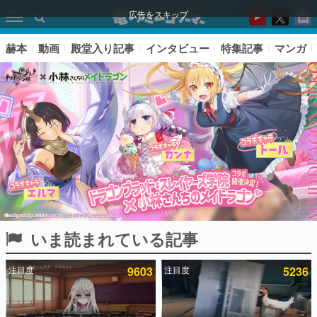
広告をスキップ
赫本
動画
殿堂入り記事
インタビュー
特集記事
マンガ
いま読まれている記事
ピックアップ
注目度
9603
注目度
5236
電ファミのいま読まれている記事ランキング
アプリセール情報