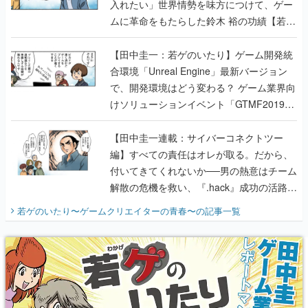
入れたい」世界情勢を味方につけて、ゲー
ムに革命をもたらした鈴木 裕の功績【若ゲ
のいたり】
【田中圭一：若ゲのいたり】ゲーム開発統
合環境「Unreal Engine」最新バージョン
で、開発環境はどう変わる？ ゲーム業界向
けソリューションイベント「GTMF2019」
に行って、より理解を深めよう【PR】
【田中圭一連載：サイバーコネクトツー
編】すべての責任はオレが取る。だから、
付いてきてくれないか──男の熱意はチーム
解散の危機を救い、『.hack』成功の活路を
開く。業界の快男児・松山 洋に流れる血は
若ゲのいたり〜ゲームクリエイターの青春〜
の記事一覧
『少年ジャンプ』色だった【若ゲのいた
り】