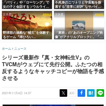
「パリィ」や「ローリング」で
不死身のニワトリと宇宙船を探
女の子と会話するソウルライク
索する“非常に好評”なサバイバ
インタビュー
恋愛ゲーム『小早川さんはソウ
ルゲーム『Breathedge』が無
注目度
4994
注目度
4895
ルライク』無料公開。返事に失
料で配布中。入手できる期間は8
連載・特集一覧
敗すると「YOU DIED」
月10日まで
殿堂入り記事
SNS拡散数が数千以上！ ページビュー数万以上！ などな
野球部の過酷な“補欠”を体験す
「東映」の“あのオープニング映
ど。多くの人々に読まれた、電ファミ渾身の“殿堂入り”記
るゲーム『球ひろい
像”がアクリルブロックに。「東
事をまとめました。
Simulator』が「1件」のウィッ
映ヒストリカル グッズコレクシ
シュリストをもとにチェコ語に
ョン」が8月下旬より発売
ゲームの企画書
ホーム
ニュース
対応しSNSで話題に。『キング
名作ゲームクリエイターの方々に製作時のエピソードをお
聞きし、ヒットする企画（ゲーム）とは何か？を探ってい
ダム・カム』開発元やチェコの
シリーズ最新作『真・女神転生V』の
きます。
プロ野球選手から称賛の声
TVCMがウェブにて先行公開。ふたつの相
赫本
この物語を解いてはいけない。『赫本』は、〈試験問題〉
反するようなキャッチコピーが物語を予感
の形をした短編ホラー小説集です。
させる
新世代に訊く
これからのデジタルゲーム市場を担う若きクリエイター達
の姿を追い、彼らのルーツと情熱を探っていきます。
2021年11月4日 14:37
反応
ゲーム世代の作家たち
ゲームに多大な影響を受けた作家さんに取材し、ゲームが