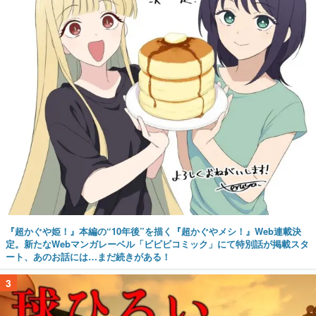
『超かぐや姫！』本編の“10年後”を描く『超かぐやメシ！』Web連載決
定。新たなWebマンガレーベル「ビビビコミック」にて特別話が掲載スタ
ート、あのお話には…まだ続きがある！
3