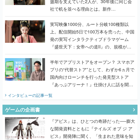
盛期を支えていた2人が、30年後に同じ会
社で机を並べる理由とは。新作
『TATSUJIN EXTREME』で初タッグを組
んだレジェンド2人に訊く開発秘話
実写映像1000分、ルート分岐100種類以
上。配信開始5日で100万本を売った、中国
発の実写インタラクティブドラマゲーム
『盛世天下：女帝への道II』の、規模が違
うこだわりをプロデューサーに聞いた
半年でアプリストアをオープン？ スマホア
プリの“代替ストア”として、わずか6ヵ月で
国内向けローンチを行った発見型ストア
『あっぷアリーナ！』仕掛け人に話を聞い
てみた
インタビュー
の記事一覧
ゲームの企画書
『アビス』は、ひとつの奇跡だった──膨大
な開発資料とともに『テイルズ オブ ジ ア
ビス』開発陣に聞く、「生まれた意味を知