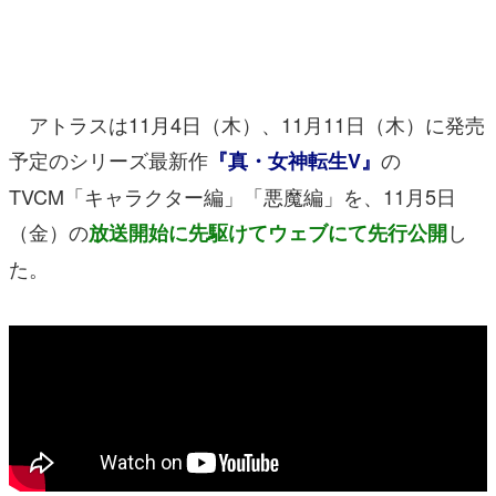
マンガ
女性向け
アトラスは11月4日（木）、11月11日（木）に発売
アプリレビュー
予定のシリーズ最新作
の
『真・女神転生V』
その他
TVCM「キャラクター編」「悪魔編」を、11月5日
電ファミニコゲーマーとは？
（金）の
し
放送開始に先駆けてウェブにて先行公開
た。
運営：株式会社マレ