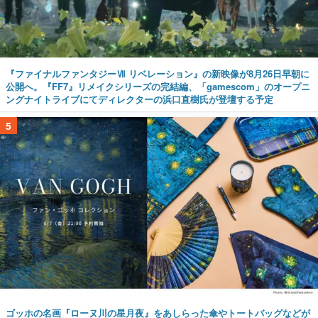
『ファイナルファンタジーⅦ リベレーション』の新映像が8月26日早朝に
公開へ。『FF7』リメイクシリーズの完結編、「gamescom」のオープニ
ングナイトライブにてディレクターの浜口直樹氏が登壇する予定
5
ゴッホの名画『ローヌ川の星月夜』をあしらった傘やトートバッグなどが