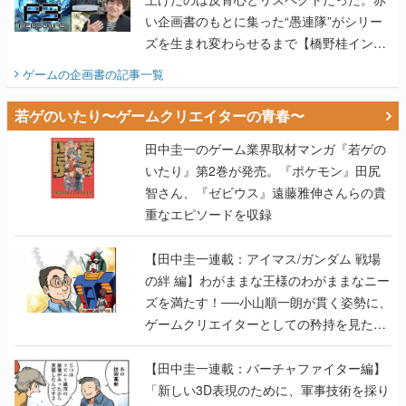
い企画書のもとに集った“愚連隊”がシリー
ズを生まれ変わらせるまで【橋野桂インタ
ビュー】
ゲームの企画書
の記事一覧
若ゲのいたり〜ゲームクリエイターの青春〜
田中圭一のゲーム業界取材マンガ『若ゲの
いたり』第2巻が発売。『ポケモン』田尻
智さん、『ゼビウス』遠藤雅伸さんらの貴
重なエピソードを収録
【田中圭一連載：アイマス/ガンダム 戦場
の絆 編】わがままな王様のわがままなニー
ズを満たす！──小山順一朗が貫く姿勢に、
ゲームクリエイターとしての矜持を見た
【若ゲのいたり最終回】
【田中圭一連載：バーチャファイター編】
「新しい3D表現のために、軍事技術を採り