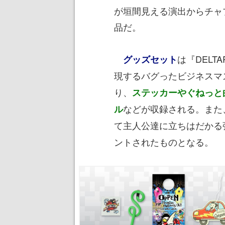
が垣間見える演出からチャ
品だ。
は『DELTA
グッズセット
現するバグったビジネスマ
り、
ステッカーやぐねっと
などが収録される。また、Tシ
ル
て主人公達に立ちはだかる
ントされたものとなる。