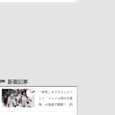
新着記事
『NTE』オフラインイベ
ント「メェメェ村の大冒
険」が池袋で開催！ 釣
りや麻雀、公式レイヤー