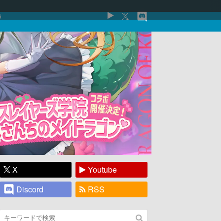
5
X
Youtube
Discord
RSS