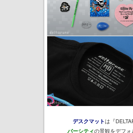
は『DELTA
デスクマット
の景観をデフォ
バーシティ