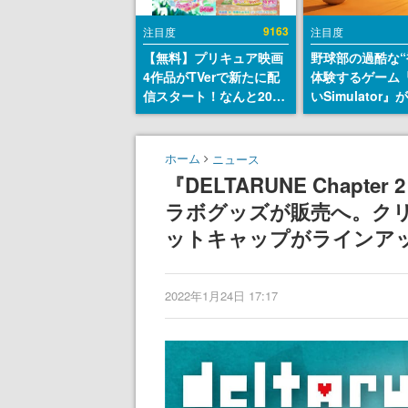
9163
注目度
注目度
【無料】プリキュア映画
野球部の過酷な“
4作品がTVerで新たに配
体験するゲーム
信スタート！なんと2018
いSimulator
年～2024年の映画ほぼす
のウィッシュリ
べてが見放題に、ぶっち
とにチェコ語に
ゃけありえないラインナ
SNSで話題に。
ホーム
ニュース
ップ
ダム・カム』開
『DELTARUNE Chap
ェコのプロ野球
ラボグッズが販売へ。ク
称賛の声
ットキャップがラインア
2022年1月24日 17:17