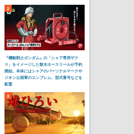
2
『機動戦士ガンダム』の「シャア専用ザク
Ⅱ」をイメージした散水ホースリールが予約
開始。本体にはシャアのパーソナルマークや
ジオン公国軍のエンブレム、型式番号などを
配置
3