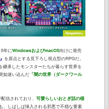
15年に
向けに発売
WindowsおよびmacOS
を原点とする見下ろし視点型のRPGだ。
E』
界観を継承したモンスターたちが暮らす世界を
突如迷い込んだ
「闇の世界（ダークワール
が配信されており、
可愛らしいおとぎ話の様
も、しばしば挿入される邪悪で不穏な要素