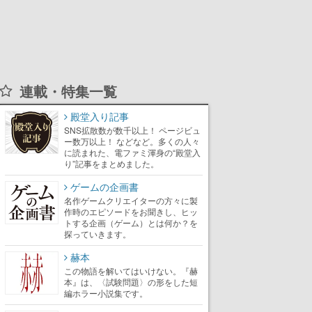
連載・特集一覧
殿堂入り記事
SNS拡散数が数千以上！ ページビュ
ー数万以上！ などなど。多くの人々
に読まれた、電ファミ渾身の“殿堂入
り”記事をまとめました。
ゲームの企画書
名作ゲームクリエイターの方々に製
作時のエピソードをお聞きし、ヒッ
トする企画（ゲーム）とは何か？を
探っていきます。
赫本
この物語を解いてはいけない。『赫
本』は、〈試験問題〉の形をした短
編ホラー小説集です。