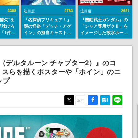
3388
2783
2651
注目度
注目度
補欠”を
『名探偵プリキュア！』
『機動戦士ガンダム』の
『球ひろ
謎の怪盗「デッチ・アゲ
「シャア専用ザクⅡ」を
』が「1件」
イン」の担当キャストは
イメージした散水ホース
ストをも
天﨑滉平さんと判明。
リールが予約開始。本体
対応し
『Re:ゼロから始める異
にはシャアのパーソナル
『キング
世界生活』オットー役、
マークやジオン公国軍の
発元やチ
『ヒプノシスマイク』山
エンブレム、型式番号な
ter 2（デルタルーン チャプター2）』のコ
選手から
田三郎役など
どを配置
リスらを描くポスターや「ポイン」のニ
ップ
反応