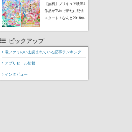
と影鬼ごっこが楽しめる
【無料】プリキュア映画4
作品がTVerで新たに配信
スタート！なんと2018年
～2024年の映画ほぼすべ
てが見放題に、ぶっちゃ
ピックアップ
けありえないラインナッ
プ
電ファミのいま読まれている記事ランキング
アプリセール情報
インタビュー