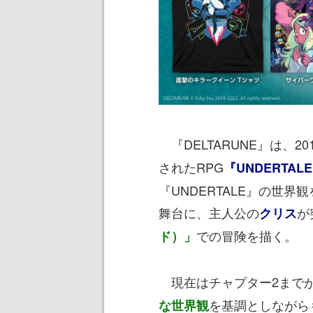
『DELTARUNE』は、20
されたRPG
『UNDERTAL
『UNDERTALE』の世
舞台に、主人公の
が
クリス
での冒険を描く。
ド）」
現在はチャプター2まで
を基調としながら
な世界観