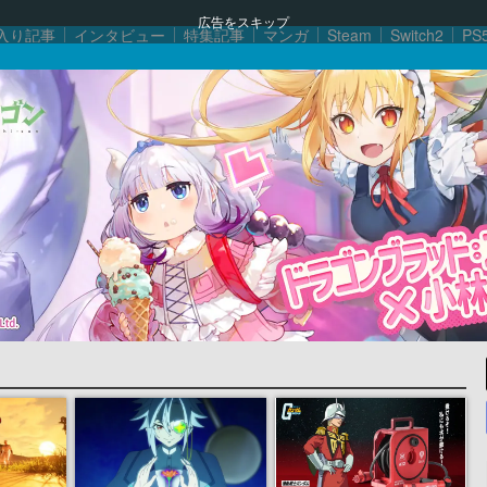
広告をスキップ
入り記事
インタビュー
特集記事
マンガ
Steam
Switch2
PS