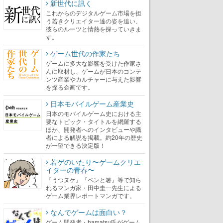
新世代に訊く
これからのデジタルゲーム市場を担
う若きクリエイター達の姿を追い、
彼らのルーツと情熱を探っていきま
す。
ゲーム世代の作家たち
ゲームに多大な影響を受けた作家さ
んに取材し、ゲームが日本のコンテ
ンツ産業やカルチャーに与えた影響
を探る企画です。
日本モバイルゲーム産業史
日本のモバイルゲーム史における主
要なトピック・タイトルを網羅する
ほか、開発者へのインタビューや識
者による解説を掲載。約20年の歴史
が一望できる決定版！
若ゲのいたり〜ゲームクリエ
イターの青春〜
『うつヌケ』『ペンと箸』等で知ら
れるマンガ家・田中圭一先生による
ゲーム業界レポートマンガです。
なんでゲームは面白い？
ゲーム開発者・hamatsu氏がゲーム