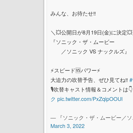
みんな、お待たせ‼
＼💥公開日が8月19日(金)に決定
『ソニック・ザ・ムービー
／ソニック VS ナックルズ』
⚡スピード🆚パワー⚡
大迫力の吹替予告、ぜひ見てね‼
🎙吹替キャスト情報＆コメントは👇
ク
pic.twitter.com/PxZqipOOUl
— 『ソニック・ザ・ムービー／ソニック 
March 3, 2022