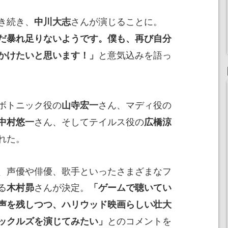
き続き、
さんが演じることに。
中川大志
だ暴れ足りないようです。僕も、再び自分
と意気込みを語っ
かけたいと思います！」
ボトニック役の
さん、マディ役の
山寺宏一
さん、そしてテイルス役の
中村悠一
広橋涼
れた。
、声優や俳優、歌手といったさまざまなフ
る
さんが決定。
木村昴
「ゲームで聴いてい
声を残しつつ、ハリウッド映画らしい壮大
とのコメントを
ックルズを演じてみたい」