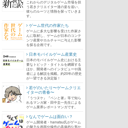
これからのデジタルゲーム市場を担
う若きクリエイター達の姿を追い、
彼らのルーツと情熱を探っていきま
す。
ゲーム世代の作家たち
ゲームに多大な影響を受けた作家さ
んに取材し、ゲームが日本のコンテ
ンツ産業やカルチャーに与えた影響
を探る企画です。
日本モバイルゲーム産業史
日本のモバイルゲーム史における主
要なトピック・タイトルを網羅する
ほか、開発者へのインタビューや識
者による解説を掲載。約20年の歴史
が一望できる決定版！
若ゲのいたり〜ゲームクリエ
イターの青春〜
『うつヌケ』『ペンと箸』等で知ら
れるマンガ家・田中圭一先生による
ゲーム業界レポートマンガです。
なんでゲームは面白い？
ゲーム開発者・hamatsu氏がゲーム
の魅力を画面や操作の具体的な形か