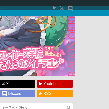
5
X
Youtube
Discord
RSS