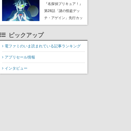
8月8日Steamでリリー
『名探偵プリキュア！』
ス。時に忘れ去られた世
第28話「謎の怪盗デッ
界の古代洞窟を舞台に、4
チ・アゲイン」先行カッ
つのバイオームを探索し
ト解禁。泣きぼくろにモ
ながら脱出を目指す
ノクル、ミステリアスな
ピックアップ
姿が映し出された場面も
電ファミのいま読まれている記事ランキング
アプリセール情報
インタビュー