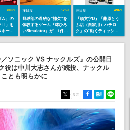
8052
5269
4961
注目度
注目度
ダム』の
野球部の過酷な“補欠”を
『頭文字D』「藤原とう
クⅡ」を
体験するゲーム『球ひろ
ふ店（自家用）ハチロ
水ホース
いSimulator』が「1件」
ク」の“動くティッシュ
始。本体
のウィッシュリストをも
ケース”が買えるポップ
ーソナル
とにチェコ語に対応し
アップショップが開催
公国軍の
SNSで話題に。『キング
へ。マンガの舞台である
式番号な
ダム・カム』開発元やチ
群馬の「イオンモール高
／ソニック VS ナックルズ』の公開日
ェコのプロ野球選手から
崎」にて、8月11日から8
ック役は中川大志さんが続投、ナックル
称賛の声
月20日までの期間限定で
開催予定
ることも明らかに
反応