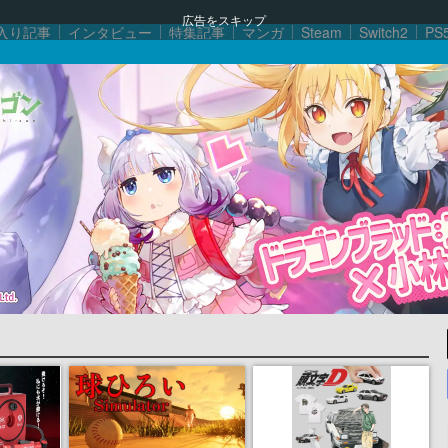
広告をスキップ
入り記事
インタビュー
特集記事
マンガ
Steam
Switch2
PS