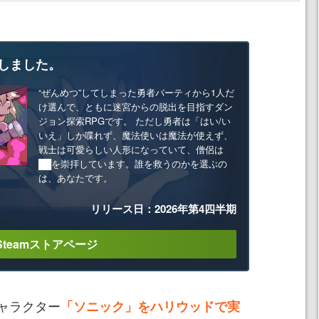
しました。
“ぜんめつ”してしまった勇者パーティから1人だ
け選んで、ともに迷宮からの脱出を目指すダン
ジョン探索RPGです。 ただし勇者は「はい/い
いえ」しか喋れず、魔法使いは魔法が使えず、
戦士は可愛らしい人形になっていて、僧侶は
██を崇拝しています。誰を救うのかを選ぶの
は、あなたです。
リリース日：2026年第4四半期
Steamストアページ
ャラクター
「ソニック」をハリウッドで実