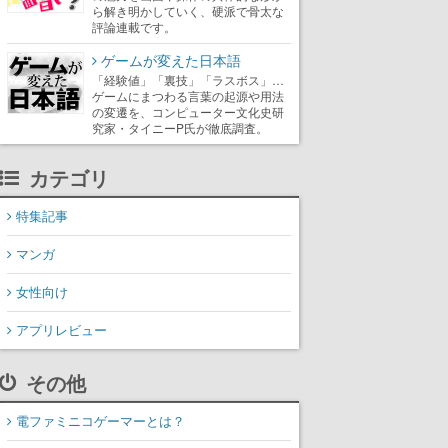
ら解き明かしていく、硬派で骨太な
評論連載です。
ゲームが変えた日本語
「経験値」「裏技」「ラスボス」…
ゲームにまつわる言葉の起源や用法
の変遷を、コンピューター文化史研
究家・タイニーP氏が徹底調査。
カテゴリ
特集記事
マンガ
女性向け
アプリレビュー
その他
電ファミニコゲーマーとは？