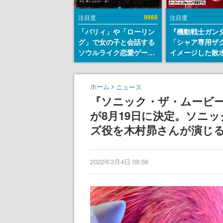
9988
注目度
注目度
「パリィ」や「ローリン
『機動戦士ガン
グ」で女の子と会話する
「シャア専用ザ
ソウルライク恋愛ゲーム
イメージした散
『小早川さんはソウルラ
リールが予約開
イク』無料公開。返事に
にはシャアのパ
失敗すると「YOU
マークやジオン
ホーム
ニュース
DIED」
エンブレム、型
『ソニック・ザ・ムービー
どを配置
が8月19日に決定。ソニ
ズ役を木村昴さんが演じ
2022年3月4日 09:56