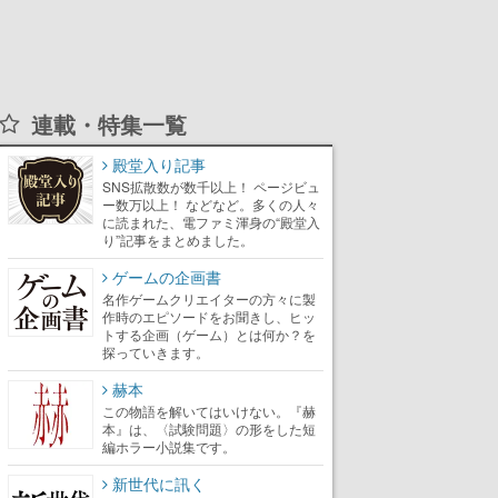
連載・特集一覧
殿堂入り記事
SNS拡散数が数千以上！ ページビュ
ー数万以上！ などなど。多くの人々
に読まれた、電ファミ渾身の“殿堂入
り”記事をまとめました。
ゲームの企画書
名作ゲームクリエイターの方々に製
作時のエピソードをお聞きし、ヒッ
トする企画（ゲーム）とは何か？を
探っていきます。
赫本
この物語を解いてはいけない。『赫
本』は、〈試験問題〉の形をした短
編ホラー小説集です。
新世代に訊く