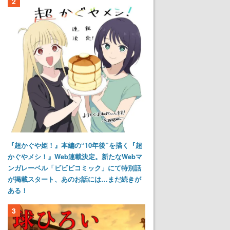
2
『超かぐや姫！』本編の“10年後”を描く『超
かぐやメシ！』Web連載決定。新たなWebマ
ンガレーベル「ビビビコミック」にて特別話
が掲載スタート、あのお話には…まだ続きが
ある！
3