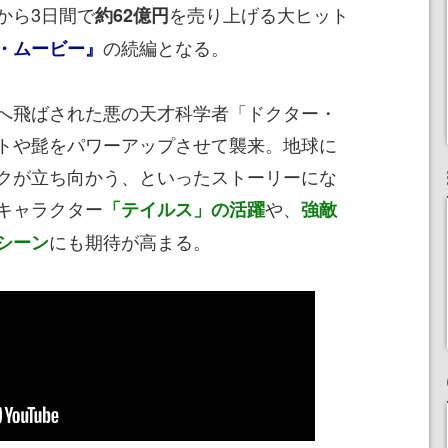
から3日間で
を売り上げる大ヒット
約62億円
の続編となる。
・ムービー』
へ飛ばされた悪の天才科学者「ドクター・
トや髭をパワーアップさせて襲来。地球に
クが立ち向かう、といったストーリーにな
キャラクター
や、
「テイルス」の活躍
強敵
にも期待が高まる。
シーン