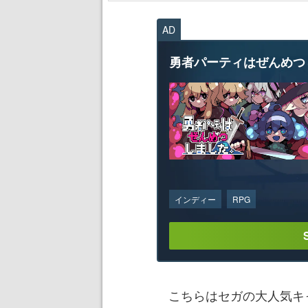
AD
勇者パーティはぜんめつ
インディー
RPG
こちらはセガの大人気キ