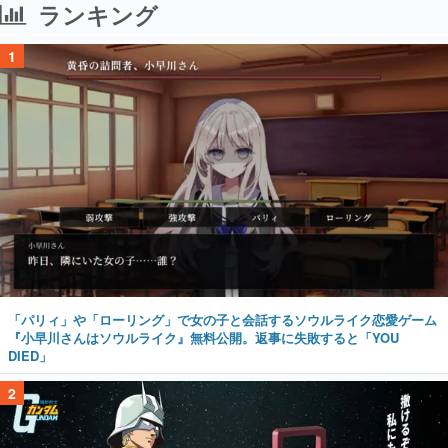
ランキング
1
「パリィ」や「ローリング」で女の子と会話するソウルライク恋愛ゲーム
『小早川さんはソウルライク』無料公開。返事に失敗すると「YOU
DIED」
2