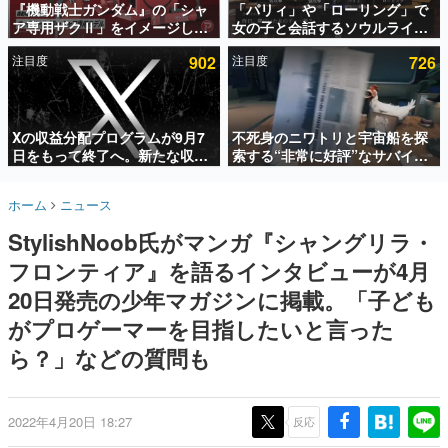
『機動戦士ガンダム』の「シャ
「パリィ」や「ローリング」で
ア専用ザクⅡ」をイメージした
女の子と会話するソウルライク
インタビュー
散水ホースリールが予約開始。
恋愛ゲーム『小早川さんはソウ
注目度
902
注目度
726
本体にはシャアのパーソナルマ
ルライク』無料公開。返事に失
連載・特集一覧
ークやジオン公国軍のエンブレ
敗すると「YOU DIED」
ム、型式番号などを配置
殿堂入り記事
SNS拡散数が数千以上！ ページビュー数万以上！ などな
Xの収益分配プログラムが9月7
不死身のニワトリと宇宙船を探
ど。多くの人々に読まれた、電ファミ渾身の“殿堂入り”記
日をもって終了へ。新たな収益
索する“非常に好評”なサバイバ
事をまとめました。
化制度「Original Content
ルゲーム『Breathedge』が無
Rewards Program」を発表
料で配布中。入手できる期間は8
ゲームの企画書
ホーム
ニュース
月10日まで
名作ゲームクリエイターの方々に製作時のエピソードをお
聞きし、ヒットする企画（ゲーム）とは何か？を探ってい
StylishNoob氏がマンガ『シャングリラ・
きます。
フロンティア』を語るインタビューが4月
赫本
この物語を解いてはいけない。『赫本』は、〈試験問題〉
20日発売の少年マガジンに掲載。「子ども
の形をした短編ホラー小説集です。
がプロゲーマーを目指したいと言った
ら？」などの質問も
新世代に訊く
これからのデジタルゲーム市場を担う若きクリエイター達
の姿を追い、彼らのルーツと情熱を探っていきます。
2022年4月20日 18:27
反応
ゲーム世代の作家たち
ゲームに多大な影響を受けた作家さんに取材し、ゲームが