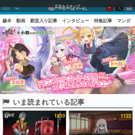
広告をスキップ
赫本
動画
殿堂入り記事
インタビュー
特集記事
マンガ
いま読まれている記事
ピックアップ
注目度
1210
注目度
1122
電ファミのいま読まれている記事ランキング
アプリセール情報