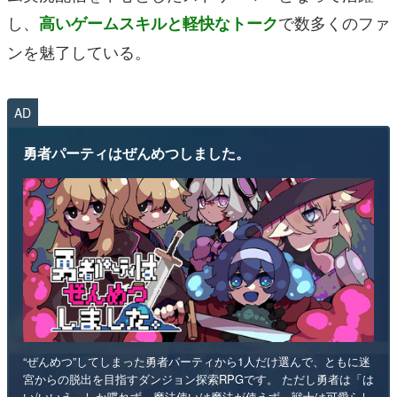
し、
で数多くのファ
高いゲームスキルと軽快なトーク
ンを魅了している。
AD
勇者パーティはぜんめつしました。
“ぜんめつ”してしまった勇者パーティから1人だけ選んで、ともに迷
宮からの脱出を目指すダンジョン探索RPGです。 ただし勇者は「は
い/いいえ」しか喋れず、魔法使いは魔法が使えず、戦士は可愛らし