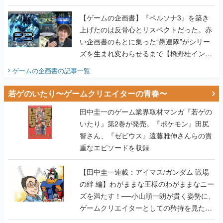
画書】
【ゲームの企画書】『ペルソナ3』を築き
上げたのは反骨心とリスペクトだった。赤
い企画書のもとに集った“愚連隊”がシリー
ズを生まれ変わらせるまで【橋野桂インタ
ビュー】
ゲームの企画書
の記事一覧
若ゲのいたり〜ゲームクリエイターの青春〜
田中圭一のゲーム業界取材マンガ『若ゲの
いたり』第2巻が発売。『ポケモン』田尻
智さん、『ゼビウス』遠藤雅伸さんらの貴
重なエピソードを収録
【田中圭一連載：アイマス/ガンダム 戦場
の絆 編】わがままな王様のわがままなニー
ズを満たす！──小山順一朗が貫く姿勢に、
ゲームクリエイターとしての矜持を見た
【若ゲのいたり最終回】