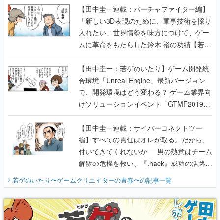
【田中圭一連載：バーチャファイター編】
「新しい3D表現のために、軍事技術を採り
入れたい」世界情勢を味方につけて、ゲー
ムに革命をもたらした鈴木 裕の功績【若ゲ
のいたり】
【田中圭一：若ゲのいたり】ゲーム開発統
合環境「Unreal Engine」最新バージョン
で、開発環境はどう変わる？ ゲーム業界向
けソリューションイベント「GTMF2019」
に行って、より理解を深めよう【PR】
【田中圭一連載：サイバーコネクトツー
編】すべての責任はオレが取る。だから、
付いてきてくれないか──男の熱意はチーム
解散の危機を救い、『.hack』成功の活路を
開く。業界の快男児・松山 洋に流れる血は
若ゲのいたり〜ゲームクリエイターの青春〜
の記事一覧
『少年ジャンプ』色だった【若ゲのいた
り】