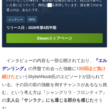
い人形になっていて、僧侶は██を崇拝しています。誰を救うのかを
選ぶのは、あなたです。
インディー
RPG
リリース日：2026年第4四半期
Steamストアページ
インタビューの内容も一部公開されており、
『エル
の序盤で出会った強敵に
デンリング』
120回ほど負け
というStylishNoob氏のエピソードが語られて
続けた
いる。その目の前の強敵を倒すチャンスがあるなら挑
む、という考え方は『シャングリラ・フロンティア』
の
そう
主人公「サンラク」にも通じる部分を感じた
だ。