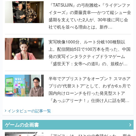
く
『TATSUJIN』の弓削雅稔×『ライデンファ
イターズ』の齋藤貴幸──かつて縦シュー全
盛期を支えていた2人が、30年後に同じ会
社で机を並べる理由とは。新作
『TATSUJIN EXTREME』で初タッグを組
んだレジェンド2人に訊く開発秘話
実写映像1000分、ルート分岐100種類以
上。配信開始5日で100万本を売った、中国
発の実写インタラクティブドラマゲーム
『盛世天下：女帝への道II』の、規模が違
うこだわりをプロデューサーに聞いた
半年でアプリストアをオープン？ スマホア
プリの“代替ストア”として、わずか6ヵ月で
国内向けローンチを行った発見型ストア
『あっぷアリーナ！』仕掛け人に話を聞い
てみた
インタビュー
の記事一覧
ゲームの企画書
『アビス』は、ひとつの奇跡だった──膨大