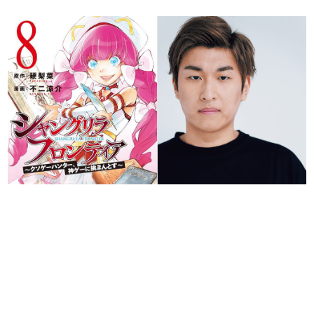
日本のコンテンツ産業やカルチャーに与えた影響を探る企
画です。
日本モバイルゲーム産業史
日本のモバイルゲーム史における主要なトピック・タイト
ルを網羅するほか、開発者へのインタビューや識者による
解説を掲載。約20年の歴史が一望できる決定版！
若ゲのいたり〜ゲームクリエイターの青春〜
『うつヌケ』『ペンと箸』等で知られるマンガ家・田中圭
一先生によるゲーム業界レポートマンガです。
なんでゲームは面白い？
ゲーム開発者・hamatsu氏がゲームの魅力を画面や操作の
具体的な形から解き明かしていく、硬派で骨太な評論連載
です。
ゲームが変えた日本語
「経験値」「裏技」「ラスボス」… ゲームにまつわる言葉
の起源や用法の変遷を、コンピューター文化史研究家・タ
イニーP氏が徹底調査。
カテゴリ
特集記事