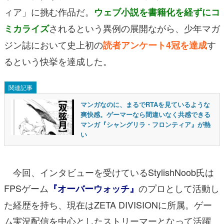
ィア」に挑む作品だ。
ウェブ小説を書籍化を経ずにコ
されるという異例の展開ながら、少年マガ
ミカライズ
ジン誌において史上初の
す
読者アンケート4冠を達成
るという快挙を達成した。
関連記事
マンガなのに、まるでRTAを見ているような
爽快感。ゲーマーなら間違いなく共感できる
マンガ『シャングリラ・フロンティア』が熱
い
今回、インタビューを受けているStylishNoob氏は
FPSゲーム
のプロとして活動し
『オーバーウォッチ』
た経歴を持ち、現在はZETA DIVISIONに所属。ゲー
ム実況配信を中心としたストリーマーとなって活躍