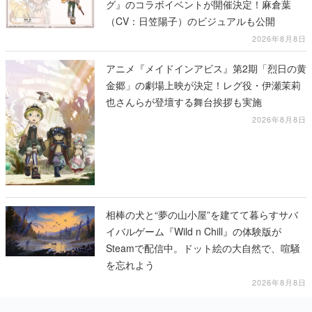
グ』のコラボイベントが開催決定！麻倉葉
（CV：日笠陽子）のビジュアルも公開
2026年8月8日
アニメ『メイドインアビス』第2期「烈日の黄
金郷」の劇場上映が決定！レグ役・伊瀬茉莉
也さんらが登壇する舞台挨拶も実施
2026年8月8日
相棒の犬と“夢の山小屋”を建てて暮らすサバ
イバルゲーム『Wild n Chill』の体験版が
Steamで配信中。ドット絵の大自然で、喧騒
を忘れよう
2026年8月8日