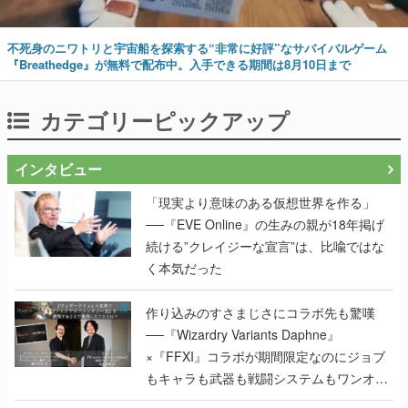
不死身のニワトリと宇宙船を探索する“非常に好評”なサバイバルゲーム
『Breathedge』が無料で配布中。入手できる期間は8月10日まで
カテゴリーピックアップ
インタビュー
「現実より意味のある仮想世界を作る」
──『EVE Online』の生みの親が18年掲げ
続ける”クレイジーな宣言”は、比喩ではな
く本気だった
作り込みのすさまじさにコラボ先も驚嘆
──『Wizardry Variants Daphne』
×『FFXI』コラボが期間限定なのにジョブ
もキャラも武器も戦闘システムもワンオフ
で作り込まれた理由を両ディレクターに聞