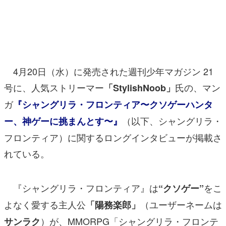
マンガ
女性向け
アプリレビュー
4月20日（水）に発売された週刊少年マガジン 21
その他
号に、人気ストリーマー
氏の、マン
「StylishNoob」
ガ
『シャングリラ・フロンティア〜クソゲーハンタ
電ファミニコゲーマーとは？
（以下、シャングリラ・
ー、神ゲーに挑まんとす〜』
運営：株式会社マレ
フロンティア）に関するロングインタビューが掲載さ
れている。
『シャングリラ・フロンティア』は
をこ
“クソゲー”
よなく愛する主人公
（ユーザーネームは
「陽務楽郎」
）が、MMORPG「シャングリラ・フロンテ
サンラク