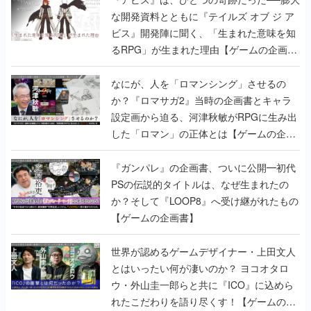
な開発資料とともに『テイルズ オブ ジ ア
ビス』開発陣に聞く、「生まれた意味を知
るRPG」が生まれた理由【ゲームの企画
書】
なにが、人を「ロマンシング」させるの
か？『ロマサガ2』当時の企画書とキャラ
設定画から迫る、河津秋敏がRPGに生み出
した「ロマン」の正体とは【ゲームの企画
書】
『ガンパレ』の企画書、ついに公開━初代
PSの伝説的タイトルは、なぜ生まれたの
か？そして『LOOP8』へ受け継がれたもの
【ゲームの企画書】
世界が認めるゲームデザイナー・上田文人
とはいったい何が凄いのか？ ヨコオタロ
ウ・外山圭一郎らと共に『ICO』に込めら
れたこだわりを語り尽くす！【ゲームの企