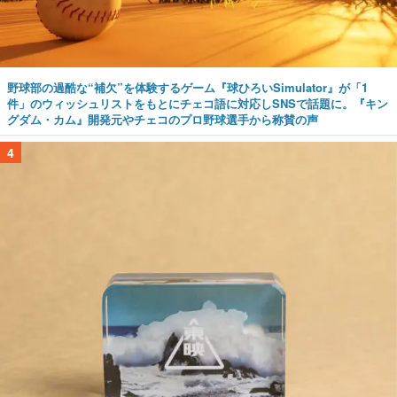
野球部の過酷な“補欠”を体験するゲーム『球ひろいSimulator』が「1
件」のウィッシュリストをもとにチェコ語に対応しSNSで話題に。『キン
グダム・カム』開発元やチェコのプロ野球選手から称賛の声
4