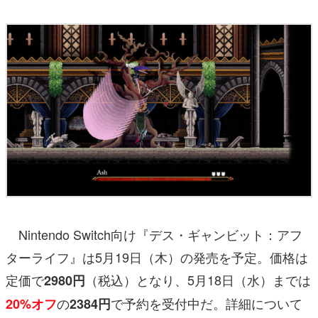
Nintendo Switch向け『デス・ギャンビット：アフ
ターライフ』は5月19日（木）の発売を予定。価格は
定価で
（税込）となり、5月18日（水）までは
2980円
の
で予約を受付中だ。詳細について
20%オフ
2384円