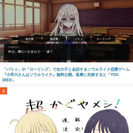
「パリィ」や「ローリング」で女の子と会話するソウルライク恋愛ゲーム
『小早川さんはソウルライク』無料公開。返事に失敗すると「YOU
DIED」
3