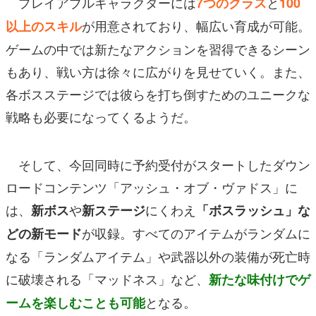
プレイアブルキャラクターには
と
7つのクラス
100
が用意されており、幅広い育成が可能。
以上のスキル
ゲームの中では新たなアクションを習得できるシーン
もあり、戦い方は徐々に広がりを見せていく。また、
各ボスステージでは彼らを打ち倒すためのユニークな
戦略も必要になってくるようだ。
そして、今回同時に予約受付がスタートしたダウン
ロードコンテンツ「アッシュ・オブ・ヴァドス」に
は、
や
にくわえ
新ボス
新ステージ
「ボスラッシュ」な
が収録。すべてのアイテムがランダムに
どの新モード
なる「ランダムアイテム」や武器以外の装備が死亡時
に破壊される「マッドネス」など、
新たな味付けでゲ
となる。
ームを楽しむことも可能