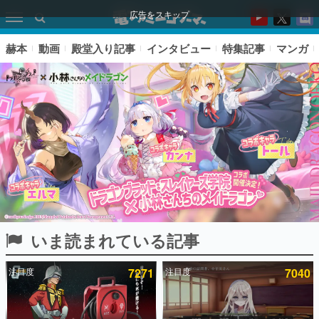
広告をスキップ
赫本
動画
殿堂入り記事
インタビュー
特集記事
マンガ
いま読まれている記事
ピックアップ
注目度
7271
注目度
7040
電ファミのいま読まれている記事ランキング
アプリセール情報