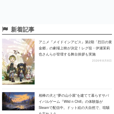
新着記事
アニメ『メイドインアビス』第2期「烈日の黄
金郷」の劇場上映が決定！レグ役・伊瀬茉莉
也さんらが登壇する舞台挨拶も実施
2026年8月8日
相棒の犬と“夢の山小屋”を建てて暮らすサバ
イバルゲーム『Wild n Chill』の体験版が
Steamで配信中。ドット絵の大自然で、喧騒
を忘れよう