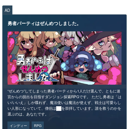
AD
勇者パーティはぜんめつしました。
“ぜんめつ”してしまった勇者パーティから1人だけ選んで、ともに迷
宮からの脱出を目指すダンジョン探索RPGです。 ただし勇者は「は
い/いいえ」しか喋れず、魔法使いは魔法が使えず、戦士は可愛らし
い人形になっていて、僧侶は██を崇拝しています。誰を救うのかを
選ぶのは、あなたです。
インディー
RPG