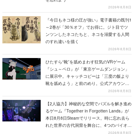
2026年8月8日
『今日もネコ様の圧が強い』電子書籍の既刊1
～2巻が「30％オフ」でお得に。ジト目でツ
ンツンしたネコたちと、ネコを溺愛する人間
のすれ違いを描く
2026年8月8日
ひたすら“靴”を舐めまわす狂気のVRゲーム
『シュ～ペロ』が「東京ゲームダンジョン」
に展示中。キャッチコピーは「三度の飯より
靴を舐めよう」と前のめり。公式アカウント
も開設され、2026年リリースに向けて開発中
2026年8月8日
【2人協力】神秘的な空間でパズルを解き進め
るゲーム『Together in Forgotten Lands』が
本日8月8日Steamでリリース。時に忘れ去ら
れた世界の古代洞窟を舞台に、4つのバイオー
ムを探索しながら脱出を目指す
2026年8月8日