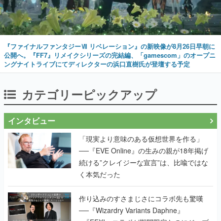
『ファイナルファンタジーⅦ リベレーション』の新映像が8月26日早朝に
公開へ。『FF7』リメイクシリーズの完結編、「gamescom」のオープニ
ングナイトライブにてディレクターの浜口直樹氏が登壇する予定
カテゴリーピックアップ
インタビュー
「現実より意味のある仮想世界を作る」
──『EVE Online』の生みの親が18年掲げ
続ける”クレイジーな宣言”は、比喩ではな
く本気だった
作り込みのすさまじさにコラボ先も驚嘆
──『Wizardry Variants Daphne』