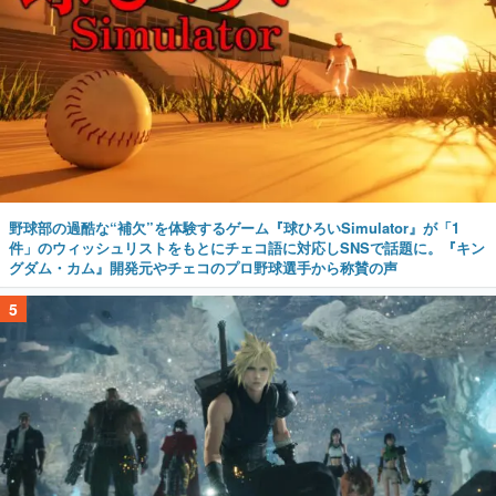
野球部の過酷な“補欠”を体験するゲーム『球ひろいSimulator』が「1
件」のウィッシュリストをもとにチェコ語に対応しSNSで話題に。『キン
グダム・カム』開発元やチェコのプロ野球選手から称賛の声
5