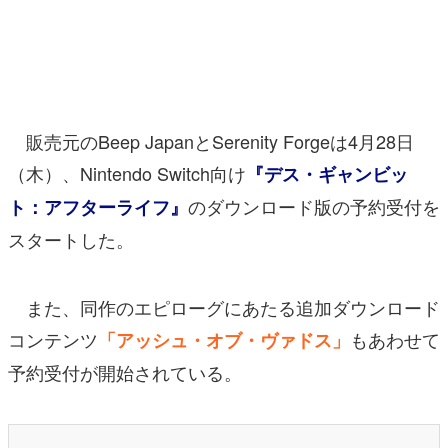
マンガ
女性向け
アプリレビュー
販売元のBeep JapanとSerenity Forgeは4月28日
その他
（木）、Nintendo Switch向け
『デス・ギャンビッ
のダウンロード版の予約受付を
ト：アフターライフ』
電ファミニコゲーマーとは？
スタートした。
運営：株式会社マレ
また、同作のエピローグにあたる追加ダウンロード
コンテンツ
もあわせて
「アッシュ・オブ・ヴァドス」
予約受付が開始されている。