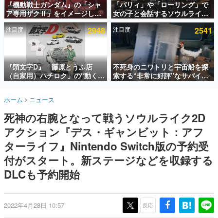
『機動戦士ガンダム』の「シャ
「パリィ」や「ローリング」で
ア専用ザクⅡ」をイメージした
女の子と会話するソウルライク
インタビュー
散水ホースリールが予約開始。
恋愛ゲーム『小早川さんはソウ
注目度
2948
注目度
2541
本体にはシャアのパーソナルマ
ルライク』無料公開。返事に失
連載・特集一覧
ークやジオン公国軍のエンブレ
敗すると「YOU DIED」
ム、型式番号などを配置
殿堂入り記事
SNS拡散数が数千以上！ ページビュー数万以上！ などな
『頭文字D』「藤原とうふ店
不死身のニワトリと宇宙船を探
ど。多くの人々に読まれた、電ファミ渾身の“殿堂入り”記
（自家用）ハチロク」の“動くテ
索する“非常に好評”なサバイバ
事をまとめました。
ィッシュケース”が買えるポップ
ルゲーム『Breathedge』が無
アップショップが開催へ。マン
料で配布中。入手できる期間は8
ゲームの企画書
ホーム
ニュース
ガの舞台である群馬の「イオン
月10日まで
名作ゲームクリエイターの方々に製作時のエピソードをお
聞きし、ヒットする企画（ゲーム）とは何か？を探ってい
モール高崎」にて、8月11日か
死神の右腕となって戦うソウルライク2D
きます。
ら8月20日までの期間限定で開
催予定
アクション『デス・ギャンビット：アフ
赫本
この物語を解いてはいけない。『赫本』は、〈試験問題〉
ターライフ』Nintendo Switch版の予約受
の形をした短編ホラー小説集です。
付がスタート。新ステージなどを収録する
DLCも予約開始
新世代に訊く
これからのデジタルゲーム市場を担う若きクリエイター達
の姿を追い、彼らのルーツと情熱を探っていきます。
2022年4月28日 10:57
反応
ゲーム世代の作家たち
ゲームに多大な影響を受けた作家さんに取材し、ゲームが