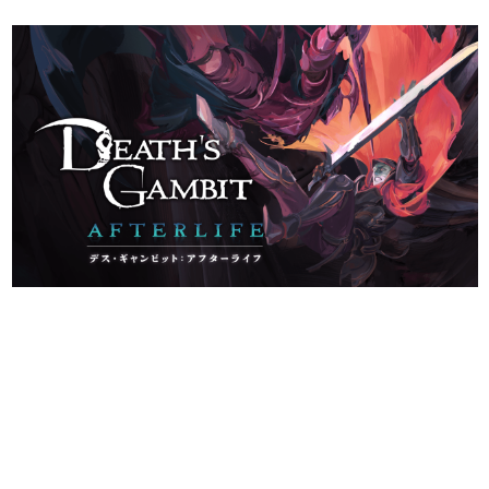
日本のコンテンツ産業やカルチャーに与えた影響を探る企
画です。
日本モバイルゲーム産業史
日本のモバイルゲーム史における主要なトピック・タイト
ルを網羅するほか、開発者へのインタビューや識者による
解説を掲載。約20年の歴史が一望できる決定版！
若ゲのいたり〜ゲームクリエイターの青春〜
『うつヌケ』『ペンと箸』等で知られるマンガ家・田中圭
一先生によるゲーム業界レポートマンガです。
なんでゲームは面白い？
ゲーム開発者・hamatsu氏がゲームの魅力を画面や操作の
具体的な形から解き明かしていく、硬派で骨太な評論連載
です。
ゲームが変えた日本語
「経験値」「裏技」「ラスボス」… ゲームにまつわる言葉
の起源や用法の変遷を、コンピューター文化史研究家・タ
イニーP氏が徹底調査。
カテゴリ
特集記事