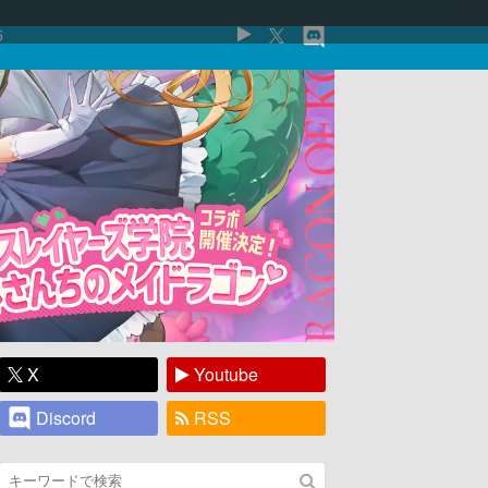
5
X
Youtube
Discord
RSS