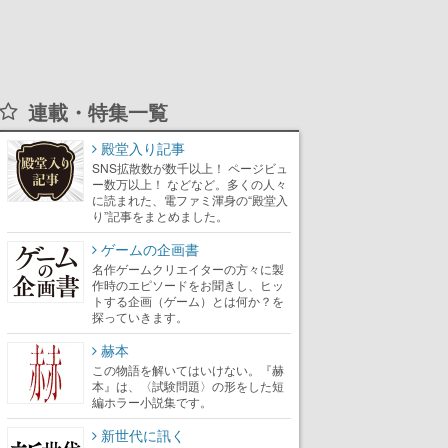
連載・特集一覧
殿堂入り記事
SNS拡散数が数千以上！ ページビュ
ー数万以上！ などなど。多くの人々
に読まれた、電ファミ渾身の“殿堂入
り”記事をまとめました。
ゲームの企画書
名作ゲームクリエイターの方々に製
作時のエピソードをお聞きし、ヒッ
トする企画（ゲーム）とは何か？を
探っていきます。
赫本
この物語を解いてはいけない。『赫
本』は、〈試験問題〉の形をした短
編ホラー小説集です。
新世代に訊く