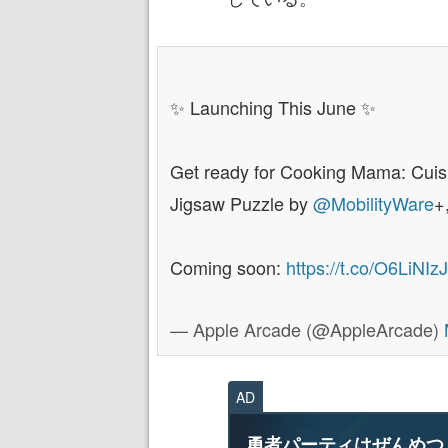
✨ Launching This June ✨
Get ready for Cooking Mama: Cuisi
Jigsaw Puzzle by
@MobilityWare
+
Coming soon:
https://t.co/O6LiNIz
— Apple Arcade (@AppleArcade)
AD
勇者パーティはぜんめつ