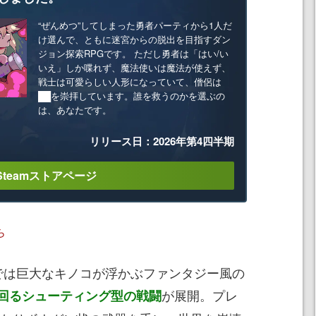
“ぜんめつ”してしまった勇者パーティから1人だ
け選んで、ともに迷宮からの脱出を目指すダン
ジョン探索RPGです。 ただし勇者は「はい/い
いえ」しか喋れず、魔法使いは魔法が使えず、
戦士は可愛らしい人形になっていて、僧侶は
██を崇拝しています。誰を救うのかを選ぶの
は、あなたです。
リリース日：2026年第4四半期
Steamストアページ
ら
作では巨大なキノコが浮かぶファンタジー風の
が展開。プレ
回るシューティング型の戦闘