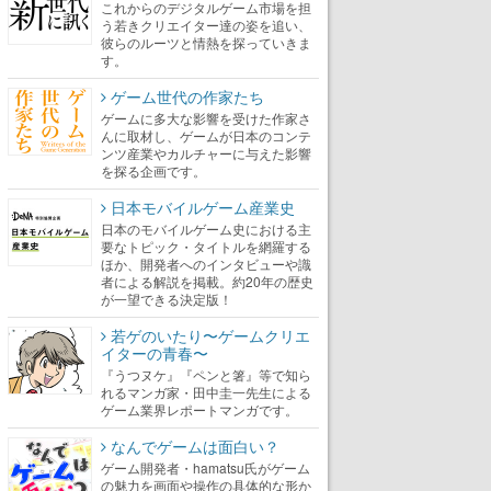
これからのデジタルゲーム市場を担
う若きクリエイター達の姿を追い、
彼らのルーツと情熱を探っていきま
す。
ゲーム世代の作家たち
ゲームに多大な影響を受けた作家さ
んに取材し、ゲームが日本のコンテ
ンツ産業やカルチャーに与えた影響
を探る企画です。
日本モバイルゲーム産業史
日本のモバイルゲーム史における主
要なトピック・タイトルを網羅する
ほか、開発者へのインタビューや識
者による解説を掲載。約20年の歴史
が一望できる決定版！
若ゲのいたり〜ゲームクリエ
イターの青春〜
『うつヌケ』『ペンと箸』等で知ら
れるマンガ家・田中圭一先生による
ゲーム業界レポートマンガです。
なんでゲームは面白い？
ゲーム開発者・hamatsu氏がゲーム
の魅力を画面や操作の具体的な形か