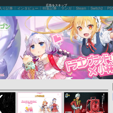
広告をスキップ
入り記事
インタビュー
特集記事
マンガ
Steam
Switch2
PS