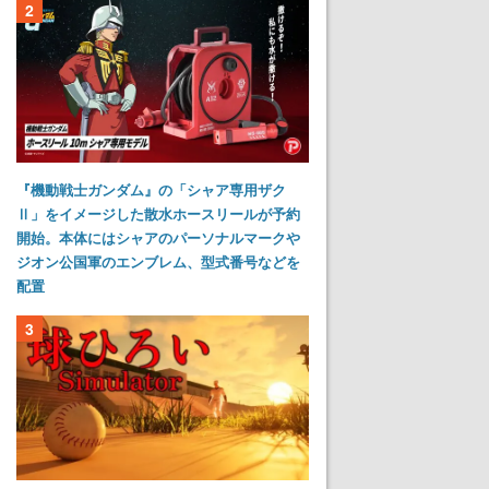
2
『機動戦士ガンダム』の「シャア専用ザク
Ⅱ」をイメージした散水ホースリールが予約
開始。本体にはシャアのパーソナルマークや
ジオン公国軍のエンブレム、型式番号などを
配置
3