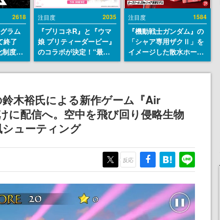
2618
2035
1584
注目度
注目度
ログラム
『プリコネR』と『ウマ
『機動戦士ガンダム』の
て終了
娘 プリティーダービー』
「シャア専用ザクⅡ」を
化制度
のコラボが決定！“最大
イメージした散水ホース
ent
170連無料”の8.5周年キ
リールが予約開始。本体
ram」を
ャンペーンなども発表
にはシャアのパーソナル
マークやジオン公国軍の
エンブレム、型式番号な
鈴木裕氏による新作ゲーム『Air
どを配置
rcade向けに配信へ。空中を飛び回り侵略生物
風シューティング
反応