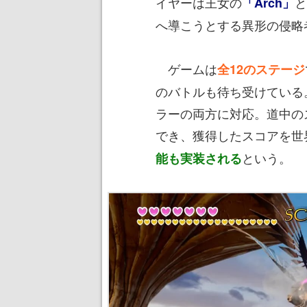
イヤーは王女の
と
「Arch」
へ導こうとする異形の侵略
ゲームは
全12のステージ
のバトルも待ち受けている
ラーの両方に対応。道中の
でき、獲得したスコアを世
という。
能も実装される