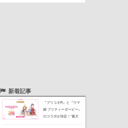
新着記事
『プリコネR』と『ウマ
娘 プリティーダービー』
のコラボが決定！“最大
170連無料”の8.5周年キャ