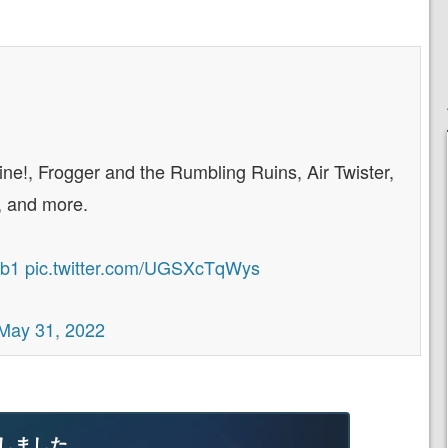
ne!, Frogger and the Rumbling Ruins, Air Twister,
, and more.
Jb1
pic.twitter.com/UGSXcTqWys
May 31, 2022
しました。