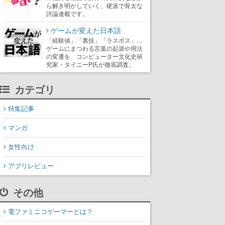
ら解き明かしていく、硬派で骨太な
評論連載です。
ゲームが変えた日本語
「経験値」「裏技」「ラスボス」…
ゲームにまつわる言葉の起源や用法
の変遷を、コンピューター文化史研
究家・タイニーP氏が徹底調査。
カテゴリ
特集記事
マンガ
女性向け
アプリレビュー
その他
電ファミニコゲーマーとは？