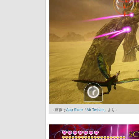
（画像は
App Store『Air Twister』
より）