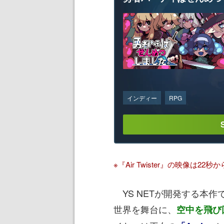
インディー
RPG
※『Air Twister』の映像は22秒か
YS NETが開発する本
世界を舞台に、
空中を飛び