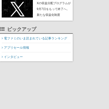
ンペーンなども発表
Xの収益分配プログラムが
9月7日をもって終了へ。
新たな収益化制度
「Original Content
Rewards Program」を発
ピックアップ
表
電ファミのいま読まれている記事ランキング
アプリセール情報
インタビュー