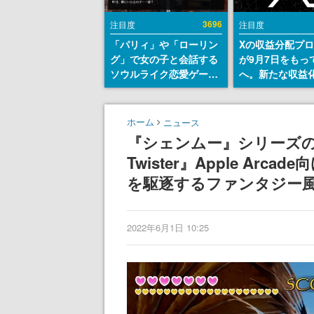
3696
注目度
注目度
「パリィ」や「ローリン
Xの収益分配プ
グ」で女の子と会話する
が9月7日をもっ
ソウルライク恋愛ゲーム
へ。新たな収益
『小早川さんはソウルラ
「Original Cont
イク』無料公開。返事に
Rewards Prog
失敗すると「YOU
発表
ホーム
ニュース
DIED」
『シェンムー』シリーズの
Twister』Apple A
を駆逐するファンタジー
2022年6月1日 10:25