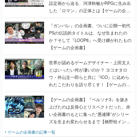
設定画から迫る、河津秋敏がRPGに生み出
した「ロマン」の正体とは【ゲームの企画
書】
『ガンパレ』の企画書、ついに公開━初代
PSの伝説的タイトルは、なぜ生まれたの
か？そして『LOOP8』へ受け継がれたもの
【ゲームの企画書】
世界が認めるゲームデザイナー・上田文人
とはいったい何が凄いのか？ ヨコオタロ
ウ・外山圭一郎らと共に『ICO』に込めら
れたこだわりを語り尽くす！【ゲームの企
画書】
【ゲームの企画書】『ペルソナ3』を築き
上げたのは反骨心とリスペクトだった。赤
い企画書のもとに集った“愚連隊”がシリー
ズを生まれ変わらせるまで【橋野桂インタ
ビュー】
ゲームの企画書
の記事一覧