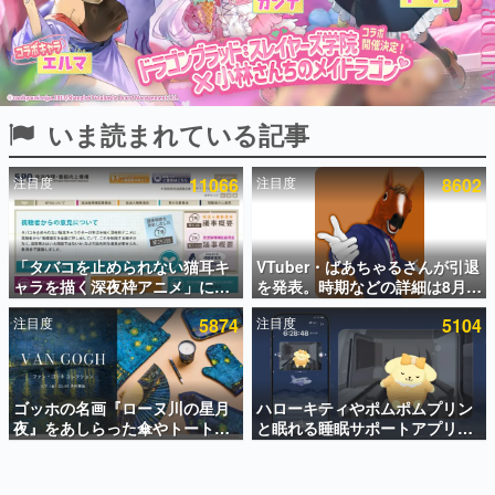
インタビュー
連載・特集一覧
殿堂入り記事
いま読まれている記事
SNS拡散数が数千以上！ ページビュー数万以上！ などな
ど。多くの人々に読まれた、電ファミ渾身の“殿堂入り”記
事をまとめました。
注目度
11066
注目度
8602
ゲームの企画書
名作ゲームクリエイターの方々に製作時のエピソードをお
聞きし、ヒットする企画（ゲーム）とは何か？を探ってい
「タバコを止められない猫耳キ
VTuber・ばあちゃるさんが引退
きます。
ャラを描く深夜枠アニメ」に視
を発表。時期などの詳細は8月9
赫本
聴者の一部から批判意見。違法
日15時からの配信で説明
この物語を解いてはいけない。『赫本』は、〈試験問題〉
注目度
5874
注目度
5104
薬物の使用と思しき描写も含め
の形をした短編ホラー小説集です。
て、BPOが議論を交わす
新世代に訊く
ゴッホの名画『ローヌ川の星月
ハローキティやポムポムプリン
これからのデジタルゲーム市場を担う若きクリエイター達
の姿を追い、彼らのルーツと情熱を探っていきます。
夜』をあしらった傘やトートバ
と眠れる睡眠サポートアプリ
ッグなどが登場。8月7日21時よ
『ゆめたび』が配信中。キャラ
り2日間限定で予約販売
ごとのASMRや目覚ましアラー
ゲーム世代の作家たち
ムも搭載
ゲームに多大な影響を受けた作家さんに取材し、ゲームが