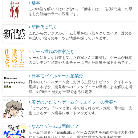
赫本
この物語を解いてはいけない。『赫本』は、〈試験問題〉の形
をした短編ホラー小説集です。
新世代に訊く
これからのデジタルゲーム市場を担う若きクリエイター達の姿
を追い、彼らのルーツと情熱を探っていきます。
ゲーム世代の作家たち
ゲームに多大な影響を受けた作家さんに取材し、ゲームが日本
のコンテンツ産業やカルチャーに与えた影響を探る企画です。
日本モバイルゲーム産業史
日本のモバイルゲーム史における主要なトピック・タイトルを
網羅するほか、開発者へのインタビューや識者による解説を掲
載。約20年の歴史が一望できる決定版！
若ゲのいたり〜ゲームクリエイターの青春〜
『うつヌケ』『ペンと箸』等で知られるマンガ家・田中圭一先
生によるゲーム業界レポートマンガです。
なんでゲームは面白い？
ゲーム開発者・hamatsu氏がゲームの魅力を画面や操作の具体的
な形から解き明かしていく、硬派で骨太な評論連載です。