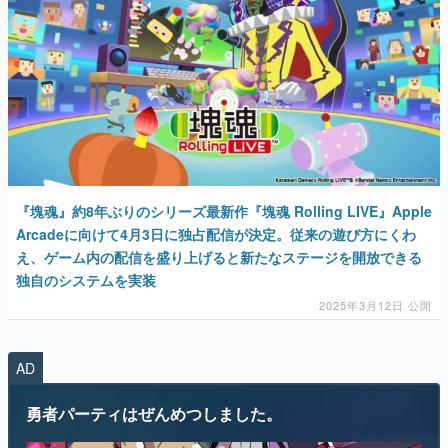
『塊魂』約8年ぶりのシリーズ最新作『塊魂 Rolling LIVE』Apple
Arcadeに向けて4月3日に独占配信が決定。従来の遊び方にくわ
え、ゲーム内の配信を盛り上げると新たなステージを開放できる
独自のシステムを実装
2025年3月12日 公開
AD
勇者パーティはぜんめつしました。