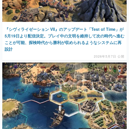
マンガ
女性向け
『シヴィライゼーション VII』のアップデート「Test of Time」が
アプリレビュー
5月19日より配信決定。プレイ中の文明を維持して次の時代へ進む
ことが可能、探検時代から勝利が収められるようなシステムに再
その他
設計
2026年5月7日 公開
電ファミニコゲーマーとは？
運営：株式会社マレ