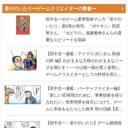
若ゲのいたり〜ゲームクリエイターの青春〜
田中圭一のゲーム業界取材マンガ『若ゲの
いたり』第2巻が発売。『ポケモン』田尻
智さん、『ゼビウス』遠藤雅伸さんらの貴
重なエピソードを収録
【田中圭一連載：アイマス/ガンダム 戦場
の絆 編】わがままな王様のわがままなニー
ズを満たす！──小山順一朗が貫く姿勢に、
ゲームクリエイターとしての矜持を見た
【若ゲのいたり最終回】
【田中圭一連載：バーチャファイター編】
「新しい3D表現のために、軍事技術を採り
入れたい」世界情勢を味方につけて、ゲー
ムに革命をもたらした鈴木 裕の功績【若ゲ
のいたり】
【田中圭一：若ゲのいたり】ゲーム開発統