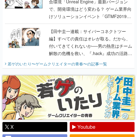
合環境「Unreal Engine」最新バージョン
で、開発環境はどう変わる？ ゲーム業界向
けソリューションイベント「GTMF2019」
に行って、より理解を深めよう【PR】
【田中圭一連載：サイバーコネクトツー
編】すべての責任はオレが取る。だから、
付いてきてくれないか──男の熱意はチーム
解散の危機を救い、『.hack』成功の活路を
開く。業界の快男児・松山 洋に流れる血は
若ゲのいたり〜ゲームクリエイターの青春〜
の記事一覧
『少年ジャンプ』色だった【若ゲのいた
り】
X
Youtube