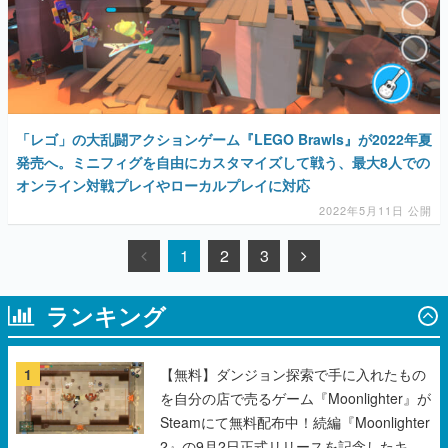
「レゴ」の大乱闘アクションゲーム『LEGO Brawls』が2022年夏
発売へ。ミニフィグを自由にカスタマイズして戦う、最大8人での
オンライン対戦プレイやローカルプレイに対応
2022年5月11日 公開
1
2
3
ランキング
1
【無料】ダンジョン探索で手に入れたもの
を自分の店で売るゲーム『Moonlighter』が
Steamにて無料配布中！続編『Moonlighter
2』の9月2日正式リリースを記念したキャ