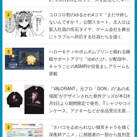
ンペーン
2
コロコロ初のゆるかわ4コマ『まだサ終し
ないんですか？』公開スタート。主人公は
新入社員の侘石ダイヤ、ゲーム会社を舞台
にトラブルへ対応する社員たちを描く
3
ハローキティやポムポムプリンと眠れる睡
眠サポートアプリ『ゆめたび』が配信中。
キャラごとのASMRや目覚ましアラームも
搭載
4
『VALORANT』元プロ「GON」の“あの名
場面”がデザインされた新作グッズが本日8
月5日より期間限定で発売。Tシャツやコイ
ンケース、アクキーなどが全品受注生産で
登場、過去に発売したグッズの再販も
5
「タバコを止められない猫耳キャラを描く
深夜枠アニメ」に視聴者の一部から批判意