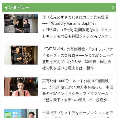
インタビュー
作り込みのすさまじさにコラボ先も驚嘆
──『Wizardry Variants Daphne』
×『FFXI』コラボが期間限定なのにジョブ
もキャラも武器も戦闘システムもワンオフ
で作り込まれた理由を両ディレクターに聞
く
『TATSUJIN』の弓削雅稔×『ライデンファ
イターズ』の齋藤貴幸──かつて縦シュー全
盛期を支えていた2人が、30年後に同じ会
社で机を並べる理由とは。新作
『TATSUJIN EXTREME』で初タッグを組
んだレジェンド2人に訊く開発秘話
実写映像1000分、ルート分岐100種類以
上。配信開始5日で100万本を売った、中国
発の実写インタラクティブドラマゲーム
『盛世天下：女帝への道II』の、規模が違
うこだわりをプロデューサーに聞いた
半年でアプリストアをオープン？ スマホア