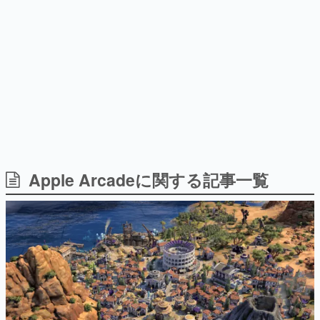
日本のコンテンツ産業やカルチャーに与えた影響を探る企
画です。
日本モバイルゲーム産業史
日本のモバイルゲーム史における主要なトピック・タイト
ルを網羅するほか、開発者へのインタビューや識者による
解説を掲載。約20年の歴史が一望できる決定版！
若ゲのいたり〜ゲームクリエイターの青春〜
『うつヌケ』『ペンと箸』等で知られるマンガ家・田中圭
一先生によるゲーム業界レポートマンガです。
なんでゲームは面白い？
ゲーム開発者・hamatsu氏がゲームの魅力を画面や操作の
Apple Arcadeに関する記事一覧
具体的な形から解き明かしていく、硬派で骨太な評論連載
です。
ゲームが変えた日本語
「経験値」「裏技」「ラスボス」… ゲームにまつわる言葉
の起源や用法の変遷を、コンピューター文化史研究家・タ
イニーP氏が徹底調査。
カテゴリ
特集記事