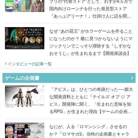
プリの“代替ストア”として、わずか6ヵ月で
国内向けローンチを行った発見型ストア
『あっぷアリーナ！』仕掛け人に話を聞い
てみた
なぜ “あの花王” がホラーゲームを作ること
になったのか？ 敵に見つからないようにマ
ジックリンでこっそり掃除する『しずかな
おそうじ』が生まれるまで【開発座談会】
インタビュー
の記事一覧
ゲームの企画書
『アビス』は、ひとつの奇跡だった──膨大
な開発資料とともに『テイルズ オブ ジ ア
ビス』開発陣に聞く、「生まれた意味を知
るRPG」が生まれた理由【ゲームの企画
書】
なにが、人を「ロマンシング」させるの
か？『ロマサガ2』当時の企画書とキャラ