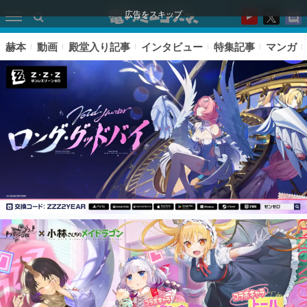
広告をスキップ
赫本
動画
殿堂入り記事
インタビュー
特集記事
マンガ
ピックアップ
電ファミのいま読まれている記事ランキング
アプリセール情報