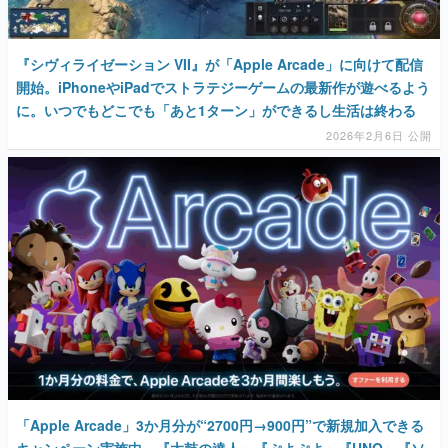
『シヴィライゼーション VII』が「Apple Arcade」に向けて配信
開始。iPhoneやiPadでストラテジーゲームの最新作が遊べるよう
に。いつでもどこでも「あと1ターン」ができるし生活は終わる
2026年2月6日 公開
「Apple Arcade」3か月分が“2700円→900円”で新規加入できる