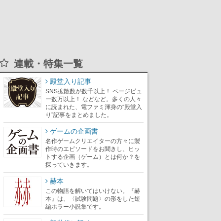
連載・特集一覧
殿堂入り記事
SNS拡散数が数千以上！ ページビュ
ー数万以上！ などなど。多くの人々
に読まれた、電ファミ渾身の“殿堂入
り”記事をまとめました。
ゲームの企画書
名作ゲームクリエイターの方々に製
作時のエピソードをお聞きし、ヒッ
トする企画（ゲーム）とは何か？を
探っていきます。
赫本
この物語を解いてはいけない。『赫
本』は、〈試験問題〉の形をした短
編ホラー小説集です。