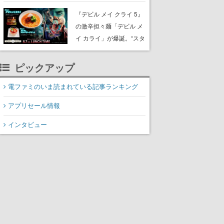
『デビル メイ クライ 5』
の激辛担々麺「デビル メ
イ カライ」が爆誕。“スタ
イリッシュに完食しまし
た”と公式が報告
ピックアップ
電ファミのいま読まれている記事ランキング
アプリセール情報
インタビュー