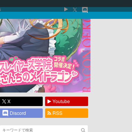
5
X
Youtube
Discord
RSS