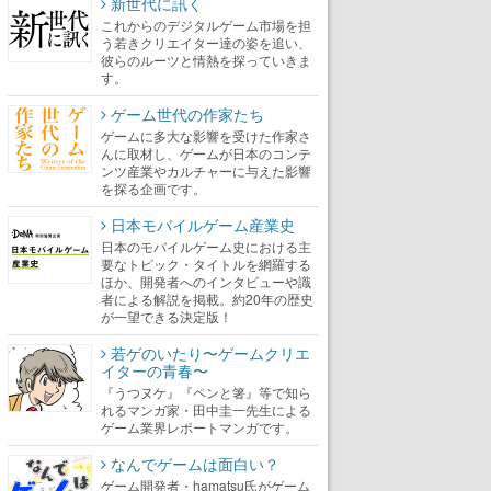
新世代に訊く
これからのデジタルゲーム市場を担
う若きクリエイター達の姿を追い、
彼らのルーツと情熱を探っていきま
す。
ゲーム世代の作家たち
ゲームに多大な影響を受けた作家さ
んに取材し、ゲームが日本のコンテ
ンツ産業やカルチャーに与えた影響
を探る企画です。
日本モバイルゲーム産業史
日本のモバイルゲーム史における主
要なトピック・タイトルを網羅する
ほか、開発者へのインタビューや識
者による解説を掲載。約20年の歴史
が一望できる決定版！
若ゲのいたり〜ゲームクリエ
イターの青春〜
『うつヌケ』『ペンと箸』等で知ら
れるマンガ家・田中圭一先生による
ゲーム業界レポートマンガです。
なんでゲームは面白い？
ゲーム開発者・hamatsu氏がゲーム