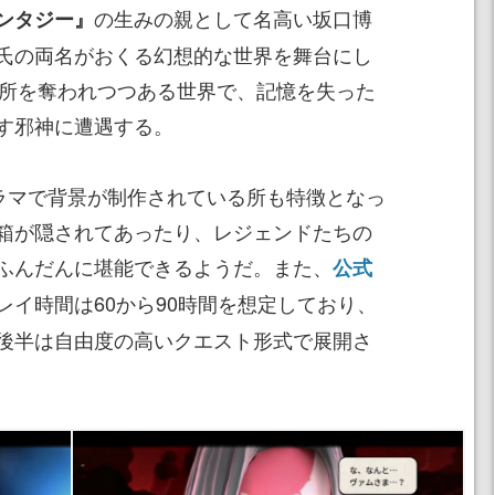
の生みの親として名高い坂口博
ンタジー』
氏の両名がおくる幻想的な世界を舞台にし
場所を奪われつつある世界で、記憶を失った
す邪神に遭遇する。
オラマで背景が制作されている所も特徴となっ
箱が隠されてあったり、レジェンドたちの
ふんだんに堪能できるようだ。また、
公式
レイ時間は60から90時間を想定しており、
後半は自由度の高いクエスト形式で展開さ