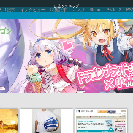
広告をスキップ
入り記事
インタビュー
特集記事
マンガ
Steam
Switch2
PS