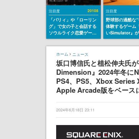
20108
注目度
注目度
「パリィ」や「ローリン
野球部の過酷な“
グ」で女の子と会話する
体験するゲーム
ソウルライク恋愛ゲーム
いSimulator
『小早川さんはソウルラ
のウィッシュリ
イク』無料公開。返事に
とにチェコ語に
失敗すると「YOU
SNSで話題に。
ホーム
ニュース
DIED」
ダム・カム』開
坂口博信氏と植松伸夫氏が手が
ェコのプロ野球
Dimension』2024年冬に
称賛の声
PS4、PS5、Xbox Seri
Apple Arcade版を
2024年6月18日 23:11