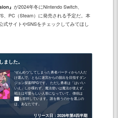
が2024年冬にNintendo Switch、
sion』
es X/S、PC（Steam）に発売される予定だ。本
公式サイトやSNSをチェックしてみてほし
しました。
“ぜんめつ”してしまった勇者パーティから1人だ
け選んで、ともに迷宮からの脱出を目指すダン
ジョン探索RPGです。 ただし勇者は「はい/い
いえ」しか喋れず、魔法使いは魔法が使えず、
戦士は可愛らしい人形になっていて、僧侶は
██を崇拝しています。誰を救うのかを選ぶの
は、あなたです。
リリース日：2026年第4四半期