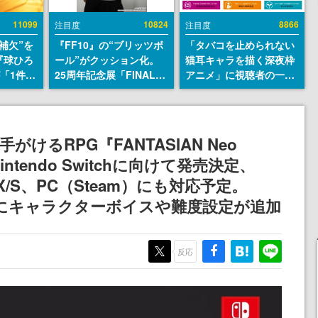
11099
10824
8866
注目度
注目度
補欠”を
『FF10』の“ブリッツボ
「タバコを止められない
『球ひろ
ール”がクッション化。
猫耳キャラを描く深夜枠
』が「1件」
25周年記念展「FINAL
アニメ」に視聴者の一部
ストをも
FANTASY X MUSEUM-
から批判意見。違法薬物
対応し
幻光の記憶-」のグッズ情
の使用と思しき描写も含
『キング
報が一部公開
めて、BPOが議論を交わ
発元やチ
す
けるRPG『FANTASIAN Neo
選手から
Nintendo Switchに向けて発売決定、
es X/S、PC（Steam）にも対応予定。
ベースにキャラクターボイスや難度設定が追加
反応