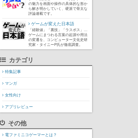
の魅力を画面や操作の具体的な形か
ら解き明かしていく、硬派で骨太な
評論連載です。
ゲームが変えた日本語
「経験値」「裏技」「ラスボス」…
ゲームにまつわる言葉の起源や用法
の変遷を、コンピューター文化史研
究家・タイニーP氏が徹底調査。
カテゴリ
特集記事
マンガ
女性向け
アプリレビュー
その他
電ファミニコゲーマーとは？