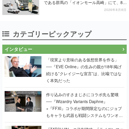
である群馬の「イオンモール高崎」にて、8月
11日から8月20日までの期間限定で開催予定
2026年8月8日
カテゴリーピックアップ
インタビュー
「現実より意味のある仮想世界を作る」
──『EVE Online』の生みの親が18年掲げ
続ける”クレイジーな宣言”は、比喩ではな
く本気だった
作り込みのすさまじさにコラボ先も驚嘆
──『Wizardry Variants Daphne』
×『FFXI』コラボが期間限定なのにジョブ
もキャラも武器も戦闘システムもワンオフ
で作り込まれた理由を両ディレクターに聞
く