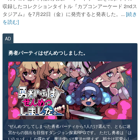
収録したコレクションタイトル『カプコンアーケード 2ndス
タジアム』を7月22日（金）に発売すると発表した。...
[続き
を読む]
AD
勇者パーティはぜんめつしました。
“ぜんめつ”してしまった勇者パーティから1人だけ選んで、ともに迷
宮からの脱出を目指すダンジョン探索RPGです。 ただし勇者は「は
い/いいえ」しか喋れず、魔法使いは魔法が使えず、戦士は可愛らし