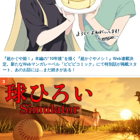
『超かぐや姫！』本編の“10年後”を描く『超かぐやメシ！』Web連載決
定。新たなWebマンガレーベル「ビビビコミック」にて特別話が掲載スタ
ート、あのお話には…まだ続きがある！
3