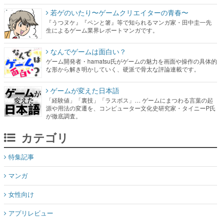
若ゲのいたり〜ゲームクリエイターの青春〜
『うつヌケ』『ペンと箸』等で知られるマンガ家・田中圭一先
生によるゲーム業界レポートマンガです。
なんでゲームは面白い？
ゲーム開発者・hamatsu氏がゲームの魅力を画面や操作の具体的
な形から解き明かしていく、硬派で骨太な評論連載です。
ゲームが変えた日本語
「経験値」「裏技」「ラスボス」… ゲームにまつわる言葉の起
源や用法の変遷を、コンピューター文化史研究家・タイニーP氏
が徹底調査。
カテゴリ
特集記事
マンガ
女性向け
アプリレビュー