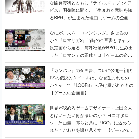
な開発資料とともに『テイルズ オブ ジ ア
ビス』開発陣に聞く、「生まれた意味を知
るRPG」が生まれた理由【ゲームの企画
書】
なにが、人を「ロマンシング」させるの
か？『ロマサガ2』当時の企画書とキャラ
設定画から迫る、河津秋敏がRPGに生み出
した「ロマン」の正体とは【ゲームの企画
書】
『ガンパレ』の企画書、ついに公開━初代
PSの伝説的タイトルは、なぜ生まれたの
か？そして『LOOP8』へ受け継がれたもの
【ゲームの企画書】
世界が認めるゲームデザイナー・上田文人
とはいったい何が凄いのか？ ヨコオタロ
ウ・外山圭一郎らと共に『ICO』に込めら
れたこだわりを語り尽くす！【ゲームの企
画書】