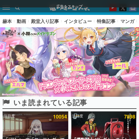
広告をスキップ
赫本
動画
殿堂入り記事
インタビュー
特集記事
マンガ
いま読まれている記事
ピックアップ
注目度
10054
注目度
7898
電ファミのいま読まれている記事ランキング
アプリセール情報