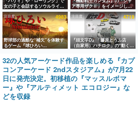
「パリィ」や「ローリング」で
『機動戦士ガンダム』の「シャ
女の子と会話するソウルライク
ア専用ザクⅡ」をイメージした
インタビュー
恋愛ゲーム『小早川さんはソウ
散水ホースリールが予約開始。
注目度
4983
注目度
4719
ルライク』無料公開。返事に失
本体にはシャアのパーソナルマ
連載・特集一覧
敗すると「YOU DIED」
ークやジオン公国軍のエンブレ
ム、型式番号などを配置
殿堂入り記事
野球部の過酷な“補欠”を体験す
『頭文字D』「藤原とうふ店
SNS拡散数が数千以上！ ページビュー数万以上！ などな
ど。多くの人々に読まれた、電ファミ渾身の“殿堂入り”記
るゲーム『球ひろい
（自家用）ハチロク」の“動くテ
事をまとめました。
Simulator』が「1件」のウィッ
ィッシュケース”が買えるポップ
シュリストをもとにチェコ語に
アップショップが開催へ。マン
32の人気アーケード作品を楽しめる『カプ
ゲームの企画書
対応しSNSで話題に。『キング
ガの舞台である群馬の「イオン
名作ゲームクリエイターの方々に製作時のエピソードをお
コンアーケード 2ndスタジアム』が7月22
ダム・カム』開発元やチェコの
モール高崎」にて、8月11日か
聞きし、ヒットする企画（ゲーム）とは何か？を探ってい
プロ野球選手から称賛の声
ら8月20日までの期間限定で開
きます。
日に発売決定。初移植の『マッスルボマ
催予定
赫本
ー』や『アルティメット エコロジー』な
この物語を解いてはいけない。『赫本』は、〈試験問題〉
どを収録
の形をした短編ホラー小説集です。
新世代に訊く
これからのデジタルゲーム市場を担う若きクリエイター達
の姿を追い、彼らのルーツと情熱を探っていきます。
ゲーム世代の作家たち
ゲームに多大な影響を受けた作家さんに取材し、ゲームが