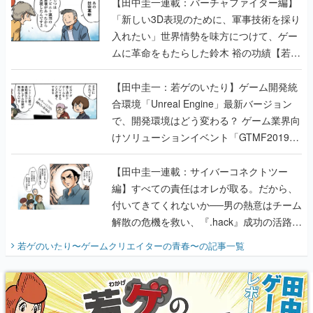
【田中圭一連載：バーチャファイター編】
「新しい3D表現のために、軍事技術を採り
入れたい」世界情勢を味方につけて、ゲー
ムに革命をもたらした鈴木 裕の功績【若ゲ
のいたり】
【田中圭一：若ゲのいたり】ゲーム開発統
合環境「Unreal Engine」最新バージョン
で、開発環境はどう変わる？ ゲーム業界向
けソリューションイベント「GTMF2019」
に行って、より理解を深めよう【PR】
【田中圭一連載：サイバーコネクトツー
編】すべての責任はオレが取る。だから、
付いてきてくれないか──男の熱意はチーム
解散の危機を救い、『.hack』成功の活路を
開く。業界の快男児・松山 洋に流れる血は
若ゲのいたり〜ゲームクリエイターの青春〜
の記事一覧
『少年ジャンプ』色だった【若ゲのいた
り】