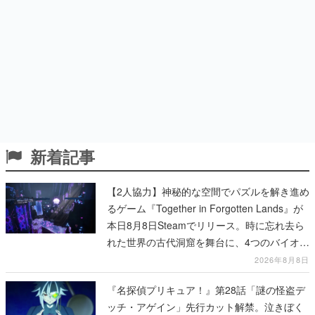
新着記事
【2人協力】神秘的な空間でパズルを解き進め
るゲーム『Together in Forgotten Lands』が
本日8月8日Steamでリリース。時に忘れ去ら
れた世界の古代洞窟を舞台に、4つのバイオー
ムを探索しながら脱出を目指す
2026年8月8日
『名探偵プリキュア！』第28話「謎の怪盗デ
ッチ・アゲイン」先行カット解禁。泣きぼく