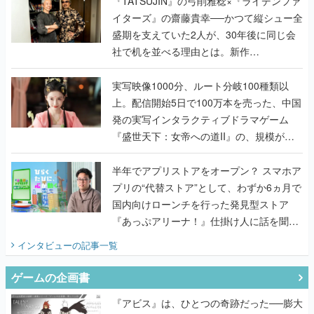
『TATSUJIN』の弓削雅稔×『ライデンファ
イターズ』の齋藤貴幸──かつて縦シュー全
盛期を支えていた2人が、30年後に同じ会
社で机を並べる理由とは。新作
『TATSUJIN EXTREME』で初タッグを組
んだレジェンド2人に訊く開発秘話
実写映像1000分、ルート分岐100種類以
上。配信開始5日で100万本を売った、中国
発の実写インタラクティブドラマゲーム
『盛世天下：女帝への道II』の、規模が違
うこだわりをプロデューサーに聞いた
半年でアプリストアをオープン？ スマホア
プリの“代替ストア”として、わずか6ヵ月で
国内向けローンチを行った発見型ストア
『あっぷアリーナ！』仕掛け人に話を聞い
てみた
インタビュー
の記事一覧
ゲームの企画書
『アビス』は、ひとつの奇跡だった──膨大