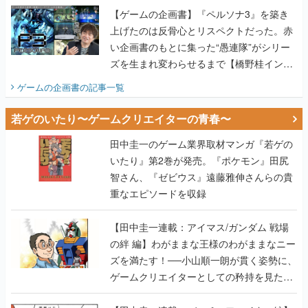
【ゲームの企画書】『ペルソナ3』を築き
上げたのは反骨心とリスペクトだった。赤
い企画書のもとに集った“愚連隊”がシリー
ズを生まれ変わらせるまで【橋野桂インタ
ビュー】
ゲームの企画書
の記事一覧
若ゲのいたり〜ゲームクリエイターの青春〜
田中圭一のゲーム業界取材マンガ『若ゲの
いたり』第2巻が発売。『ポケモン』田尻
智さん、『ゼビウス』遠藤雅伸さんらの貴
重なエピソードを収録
【田中圭一連載：アイマス/ガンダム 戦場
の絆 編】わがままな王様のわがままなニー
ズを満たす！──小山順一朗が貫く姿勢に、
ゲームクリエイターとしての矜持を見た
【若ゲのいたり最終回】