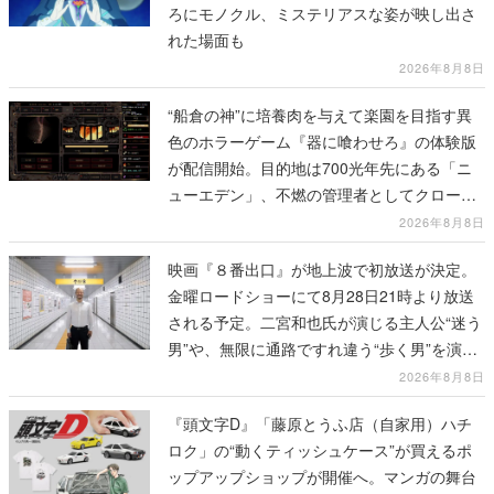
ろにモノクル、ミステリアスな姿が映し出さ
れた場面も
2026年8月8日
“船倉の神”に培養肉を与えて楽園を目指す異
色のホラーゲーム『器に喰わせろ』の体験版
が配信開始。目的地は700光年先にある「ニ
ューエデン」、不燃の管理者としてクローン
人間を増やし、加工して神に捧げる
2026年8月8日
映画『８番出口』が地上波で初放送が決定。
金曜ロードショーにて8月28日21時より放送
される予定。二宮和也氏が演じる主人公“迷う
男”や、無限に通路ですれ違う“歩く男”を演じ
る河内大和氏の迫真の演技は必見
2026年8月8日
『頭文字D』「藤原とうふ店（自家用）ハチ
ロク」の“動くティッシュケース”が買えるポ
ップアップショップが開催へ。マンガの舞台