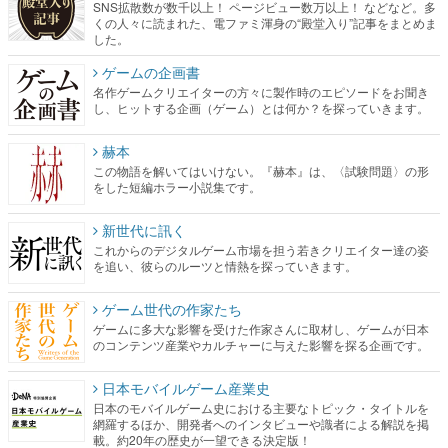
SNS拡散数が数千以上！ ページビュー数万以上！ などなど。多
くの人々に読まれた、電ファミ渾身の“殿堂入り”記事をまとめま
した。
ゲームの企画書
名作ゲームクリエイターの方々に製作時のエピソードをお聞き
し、ヒットする企画（ゲーム）とは何か？を探っていきます。
赫本
この物語を解いてはいけない。『赫本』は、〈試験問題〉の形
をした短編ホラー小説集です。
新世代に訊く
これからのデジタルゲーム市場を担う若きクリエイター達の姿
を追い、彼らのルーツと情熱を探っていきます。
ゲーム世代の作家たち
ゲームに多大な影響を受けた作家さんに取材し、ゲームが日本
のコンテンツ産業やカルチャーに与えた影響を探る企画です。
日本モバイルゲーム産業史
日本のモバイルゲーム史における主要なトピック・タイトルを
網羅するほか、開発者へのインタビューや識者による解説を掲
載。約20年の歴史が一望できる決定版！