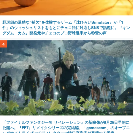
野球部の過酷な“補欠”を体験するゲーム『球ひろいSimulator』が「1
件」のウィッシュリストをもとにチェコ語に対応しSNSで話題に。『キン
グダム・カム』開発元やチェコのプロ野球選手から称賛の声
4
『ファイナルファンタジーⅦ リベレーション』の新映像が8月26日早朝に
公開へ。『FF7』リメイクシリーズの完結編、「gamescom」のオープニ
ングナイトライブにてディレクターの浜口直樹氏が登壇する予定