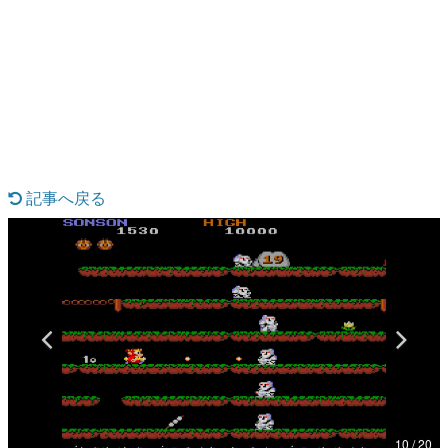
日本のコンテンツ産業やカルチャーに与えた影響を探る企
画です。
日本モバイルゲーム産業史
日本のモバイルゲーム史における主要なトピック・タイト
ルを網羅するほか、開発者へのインタビューや識者による
解説を掲載。約20年の歴史が一望できる決定版！
若ゲのいたり〜ゲームクリエイターの青春〜
『うつヌケ』『ペンと箸』等で知られるマンガ家・田中圭
一先生によるゲーム業界レポートマンガです。
記事へ戻る
なんでゲームは面白い？
ゲーム開発者・hamatsu氏がゲームの魅力を画面や操作の
具体的な形から解き明かしていく、硬派で骨太な評論連載
です。
ゲームが変えた日本語
「経験値」「裏技」「ラスボス」… ゲームにまつわる言葉
の起源や用法の変遷を、コンピューター文化史研究家・タ
イニーP氏が徹底調査。
カテゴリ
10 / 20
特集記事