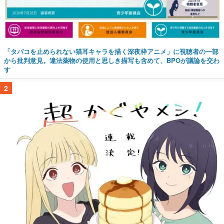
「タバコを止められない猫耳キャラを描く深夜枠アニメ」に視聴者の一部
から批判意見。違法薬物の使用と思しき描写も含めて、BPOが議論を交わ
す
2