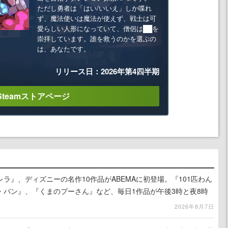
ただし勇者は「はい/いいえ」しか喋れ
ず、魔法使いは魔法が使えず、戦士は可
愛らしい人形になっていて、僧侶は██を
崇拝しています。誰を救うのかを選ぶの
は、あなたです。
リリース日：2026年第4四半期
Steamストアページ
ラ』、ディズニーの名作10作品がABEMAに初登場。『101匹わん
・パン』、『くまのプーさん』など、毎日1作品が午後3時と夜8時
2026年8月7日