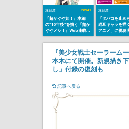
28941
注目度
注目度
『超かぐや姫！』本編
「タバコを止め
の“10年後”を描く『超か
猫耳キャラを描
ぐやメシ！』Web連載決
アニメ」に視聴
定。新たなWebマンガレ
から批判意見。
ーベル「ビビビコミッ
の使用と思しき
ク」にて特別話が掲載ス
めて、BPOが議
​​『美少女戦士セーラーム
タート、あのお話には…
す
本木にて開催。新規描き下
まだ続きがある！
し」付録の復刻も
記事へ戻る