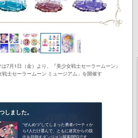
7 / 8
7月1日（金）より、​​『美少女戦士セーラームーン』
女戦士セーラームーン ミュージアム」を開催す
つしました。
“ぜんめつ”してしまった勇者パーティか
ら1人だけ選んで、ともに迷宮からの脱
出を目指すダンジョン探索RPGです。