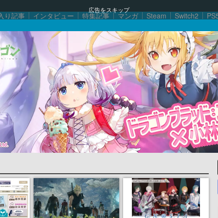
広告をスキップ
入り記事
インタビュー
特集記事
マンガ
Steam
Switch2
PS