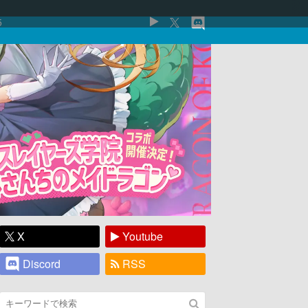
5
X
Youtube
Discord
RSS