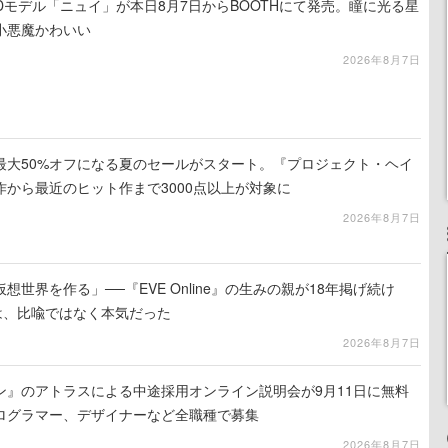
作3Dモデル「ニュイ」が本日8月7日からBOOTHにて発売。瞳に光る星
小悪魔かわいい
2026年8月7日
最大50%オフになる夏のセールがスタート。『プロジェクト・ヘイ
から最近のヒット作まで3000点以上が対象に
2026年8月7日
世界を作る」──『EVE Online』の生みの親が18年掲げ続け
は、比喩ではなく本気だった
2026年8月7日
ン』のアトラスによる中途採用オンライン説明会が9月11日に無料
ログラマー、デザイナーなど全職種で募集
2026年8月7日