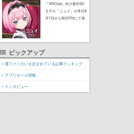
ん』に『ピーター・パ
『VRChat』向け新作3D
ン』、『くまのプーさ
モデル「ニュイ」が本日8
ん』など、毎日1作品が午
月7日からBOOTHにて発
後3時と夜8時に2回放送
売。瞳に光る星や感情豊
かな表情が、小悪魔かわ
いい
ピックアップ
電ファミのいま読まれている記事ランキング
アプリセール情報
インタビュー