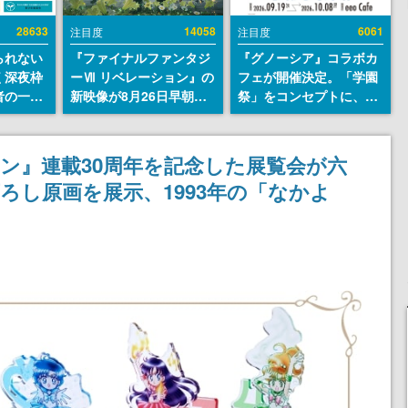
28633
14058
6061
注目度
注目度
られない
『ファイナルファンタジ
『グノーシア』コラボカ
く深夜枠
ーⅦ リベレーション』の
フェが開催決定。「学園
者の一部
新映像が8月26日早朝に
祭」をコンセプトに、模
違法薬物
公開へ。『FF7』リメイ
擬店やセツやSQ、ラキオ
描写も含
クシリーズの完結編、
たちが学祭バンドを楽し
論を交わ
「gamescom」のオープ
む様子を切り取った新グ
ーン』連載30周年を記念した展覧会が六
ニングナイトライブにて
ッズが展開
ろし原画を展示、1993年の「なかよ
ディレクターの浜口直樹
氏が登壇する予定