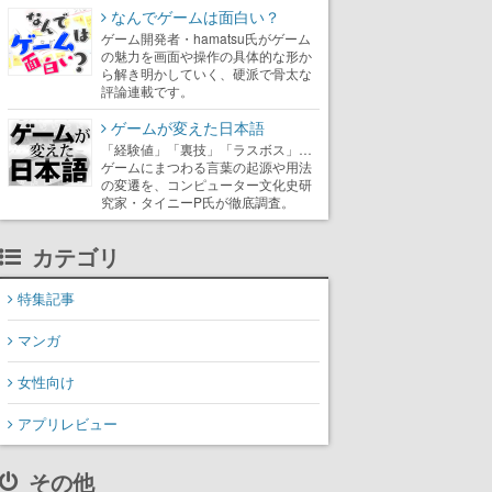
なんでゲームは面白い？
ゲーム開発者・hamatsu氏がゲーム
の魅力を画面や操作の具体的な形か
ら解き明かしていく、硬派で骨太な
評論連載です。
ゲームが変えた日本語
「経験値」「裏技」「ラスボス」…
ゲームにまつわる言葉の起源や用法
の変遷を、コンピューター文化史研
究家・タイニーP氏が徹底調査。
カテゴリ
特集記事
マンガ
女性向け
アプリレビュー
その他