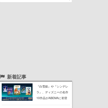
新着記事
『白雪姫』や『シンデレ
ラ』、ディズニーの名作
10作品がABEMAに初登
場。『101匹わんちゃ