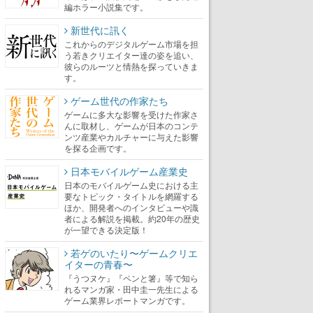
編ホラー小説集です。
新世代に訊く
これからのデジタルゲーム市場を担
う若きクリエイター達の姿を追い、
彼らのルーツと情熱を探っていきま
す。
ゲーム世代の作家たち
ゲームに多大な影響を受けた作家さ
んに取材し、ゲームが日本のコンテ
ンツ産業やカルチャーに与えた影響
を探る企画です。
日本モバイルゲーム産業史
日本のモバイルゲーム史における主
要なトピック・タイトルを網羅する
ほか、開発者へのインタビューや識
者による解説を掲載。約20年の歴史
が一望できる決定版！
若ゲのいたり〜ゲームクリエ
イターの青春〜
『うつヌケ』『ペンと箸』等で知ら
れるマンガ家・田中圭一先生による
ゲーム業界レポートマンガです。