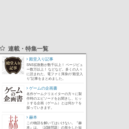
連載・特集一覧
殿堂入り記事
SNS拡散数が数千以上！ ページビュ
ー数万以上！ などなど。多くの人々
に読まれた、電ファミ渾身の“殿堂入
り”記事をまとめました。
ゲームの企画書
名作ゲームクリエイターの方々に製
作時のエピソードをお聞きし、ヒッ
トする企画（ゲーム）とは何か？を
探っていきます。
赫本
この物語を解いてはいけない。『赫
本』は、〈試験問題〉の形をした短