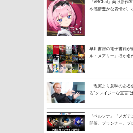
『VRChat』向け新
や感情豊かな表情が、
早川書房の電子書籍が
ル・メアリー』ほか名作
「現実より意味のある仮想
る”クレイジーな宣言”
『ペルソナ』『メガテ
開催。プランナー、プ