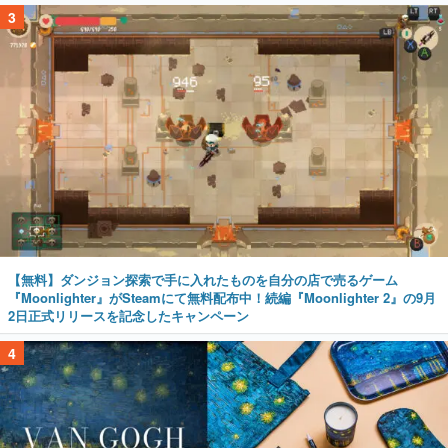
3
【無料】ダンジョン探索で手に入れたものを自分の店で売るゲーム
『Moonlighter』がSteamにて無料配布中！続編『Moonlighter 2』の9月
2日正式リリースを記念したキャンペーン
4