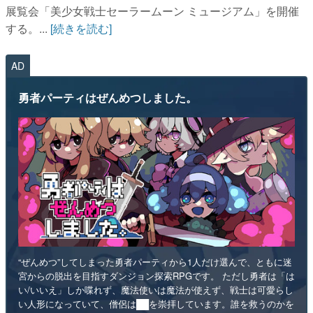
展覧会「美少女戦士セーラームーン ミュージアム」を開催
する。...
[続きを読む]
AD
勇者パーティはぜんめつしました。
“ぜんめつ”してしまった勇者パーティから1人だけ選んで、ともに迷
宮からの脱出を目指すダンジョン探索RPGです。 ただし勇者は「は
い/いいえ」しか喋れず、魔法使いは魔法が使えず、戦士は可愛らし
い人形になっていて、僧侶は██を崇拝しています。誰を救うのかを