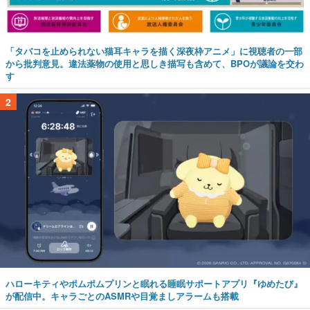
「タバコを止められない猫耳キャラを描く深夜枠アニメ」に視聴者の一部
から批判意見。違法薬物の使用と思しき描写も含めて、BPOが議論を交わ
す
2
ハローキティやポムポムプリンと眠れる睡眠サポートアプリ『ゆめたび』
が配信中。キャラごとのASMRや目覚ましアラームも搭載