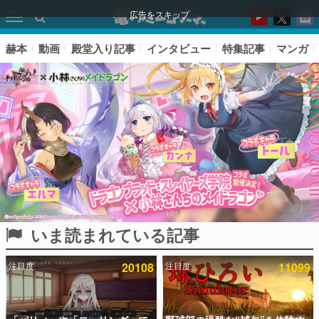
広告をスキップ
赫本
動画
殿堂入り記事
インタビュー
特集記事
マンガ
いま読まれている記事
ピックアップ
注目度
20108
注目度
11099
電ファミのいま読まれている記事ランキング
アプリセール情報