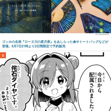
ゴッホの名画『ローヌ川の星月夜』をあしらった傘やトートバッグなどが
登場。8月7日21時より2日間限定で予約販売
5