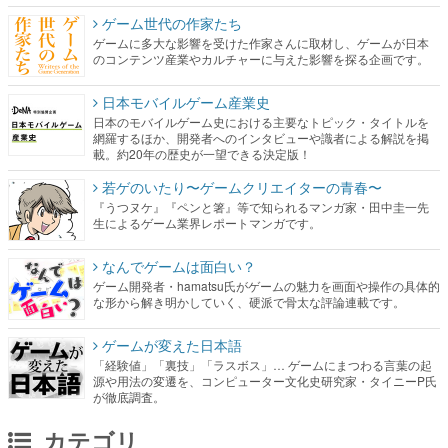
ゲーム世代の作家たち
ゲームに多大な影響を受けた作家さんに取材し、ゲームが日本
のコンテンツ産業やカルチャーに与えた影響を探る企画です。
日本モバイルゲーム産業史
日本のモバイルゲーム史における主要なトピック・タイトルを
網羅するほか、開発者へのインタビューや識者による解説を掲
載。約20年の歴史が一望できる決定版！
若ゲのいたり〜ゲームクリエイターの青春〜
『うつヌケ』『ペンと箸』等で知られるマンガ家・田中圭一先
生によるゲーム業界レポートマンガです。
なんでゲームは面白い？
ゲーム開発者・hamatsu氏がゲームの魅力を画面や操作の具体的
な形から解き明かしていく、硬派で骨太な評論連載です。
ゲームが変えた日本語
「経験値」「裏技」「ラスボス」… ゲームにまつわる言葉の起
源や用法の変遷を、コンピューター文化史研究家・タイニーP氏
が徹底調査。
カテゴリ