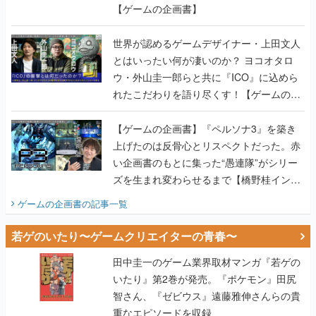
【ゲームの企画書】
世界が認めるゲームデザイナー・上田文人
とはいったい何が凄いのか？ ヨコオタロ
ウ・外山圭一郎らと共に『ICO』に込めら
れたこだわりを語り尽くす！【ゲームの企
画書】
【ゲームの企画書】『ペルソナ3』を築き
上げたのは反骨心とリスペクトだった。赤
い企画書のもとに集った“愚連隊”がシリー
ズを生まれ変わらせるまで【橋野桂インタ
ビュー】
ゲームの企画書
の記事一覧
若ゲのいたり〜ゲームクリエイターの青春〜
田中圭一のゲーム業界取材マンガ『若ゲの
いたり』第2巻が発売。『ポケモン』田尻
智さん、『ゼビウス』遠藤雅伸さんらの貴
重なエピソードを収録