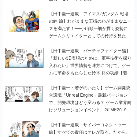
【田中圭一連載：アイマス/ガンダム 戦場
の絆 編】わがままな王様のわがままなニー
ズを満たす！──小山順一朗が貫く姿勢に、
ゲームクリエイターとしての矜持を見た
【若ゲのいたり最終回】
【田中圭一連載：バーチャファイター編】
「新しい3D表現のために、軍事技術を採り
入れたい」世界情勢を味方につけて、ゲー
ムに革命をもたらした鈴木 裕の功績【若ゲ
のいたり】
【田中圭一：若ゲのいたり】ゲーム開発統
合環境「Unreal Engine」最新バージョン
で、開発環境はどう変わる？ ゲーム業界向
けソリューションイベント「GTMF2019」
に行って、より理解を深めよう【PR】
【田中圭一連載：サイバーコネクトツー
編】すべての責任はオレが取る。だから、