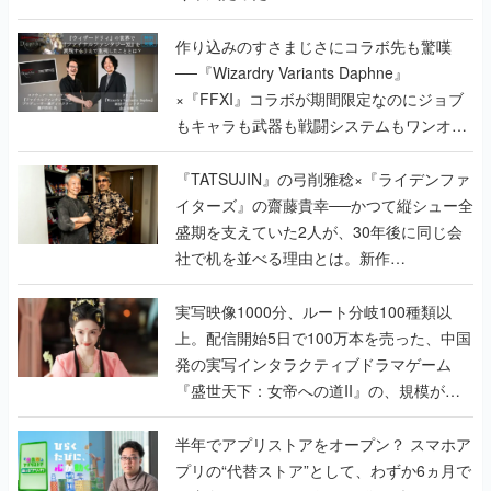
作り込みのすさまじさにコラボ先も驚嘆
──『Wizardry Variants Daphne』
×『FFXI』コラボが期間限定なのにジョブ
もキャラも武器も戦闘システムもワンオフ
で作り込まれた理由を両ディレクターに聞
く
『TATSUJIN』の弓削雅稔×『ライデンファ
イターズ』の齋藤貴幸──かつて縦シュー全
盛期を支えていた2人が、30年後に同じ会
社で机を並べる理由とは。新作
『TATSUJIN EXTREME』で初タッグを組
んだレジェンド2人に訊く開発秘話
実写映像1000分、ルート分岐100種類以
上。配信開始5日で100万本を売った、中国
発の実写インタラクティブドラマゲーム
『盛世天下：女帝への道II』の、規模が違
うこだわりをプロデューサーに聞いた
半年でアプリストアをオープン？ スマホア
プリの“代替ストア”として、わずか6ヵ月で