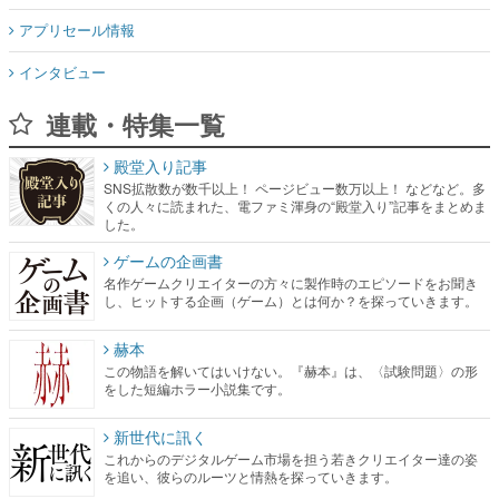
アプリセール情報
インタビュー
連載・特集一覧
殿堂入り記事
SNS拡散数が数千以上！ ページビュー数万以上！ などなど。多
くの人々に読まれた、電ファミ渾身の“殿堂入り”記事をまとめま
した。
ゲームの企画書
名作ゲームクリエイターの方々に製作時のエピソードをお聞き
し、ヒットする企画（ゲーム）とは何か？を探っていきます。
赫本
この物語を解いてはいけない。『赫本』は、〈試験問題〉の形
をした短編ホラー小説集です。
新世代に訊く
これからのデジタルゲーム市場を担う若きクリエイター達の姿
を追い、彼らのルーツと情熱を探っていきます。