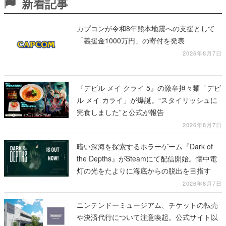
新着記事
カプコンが令和8年熊本地震への支援として
「義援金1000万円」の寄付を発表
2026年8月7日
『デビル メイ クライ 5』の激辛担々麺「デビ
ル メイ カライ」が爆誕。“スタイリッシュに
完食しました”と公式が報告
2026年8月7日
暗い深海を探索するホラーゲーム『Dark of
the Depths』がSteamにて配信開始。懐中電
灯の光をたよりに海底からの脱出を目指す
2026年8月7日
ニンテンドーミュージアム、チケットの転売
や決済代行について注意喚起。公式サイト以