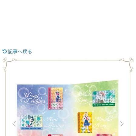
日本のコンテンツ産業やカルチャーに与えた影響を探る企
画です。
日本モバイルゲーム産業史
日本のモバイルゲーム史における主要なトピック・タイト
ルを網羅するほか、開発者へのインタビューや識者による
解説を掲載。約20年の歴史が一望できる決定版！
若ゲのいたり〜ゲームクリエイターの青春〜
『うつヌケ』『ペンと箸』等で知られるマンガ家・田中圭
記事へ戻る
一先生によるゲーム業界レポートマンガです。
なんでゲームは面白い？
ゲーム開発者・hamatsu氏がゲームの魅力を画面や操作の
具体的な形から解き明かしていく、硬派で骨太な評論連載
です。
ゲームが変えた日本語
「経験値」「裏技」「ラスボス」… ゲームにまつわる言葉
の起源や用法の変遷を、コンピューター文化史研究家・タ
イニーP氏が徹底調査。
カテゴリ
特集記事