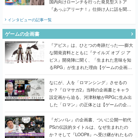
国内向けローンチを行った発見型ストア
『あっぷアリーナ！』仕掛け人に話を聞い
てみた
インタビュー
の記事一覧
ゲームの企画書
『アビス』は、ひとつの奇跡だった──膨大
な開発資料とともに『テイルズ オブ ジ ア
ビス』開発陣に聞く、「生まれた意味を知
るRPG」が生まれた理由【ゲームの企画
書】
なにが、人を「ロマンシング」させるの
か？『ロマサガ2』当時の企画書とキャラ
設定画から迫る、河津秋敏がRPGに生み出
した「ロマン」の正体とは【ゲームの企画
書】
『ガンパレ』の企画書、ついに公開━初代
PSの伝説的タイトルは、なぜ生まれたの
か？そして『LOOP8』へ受け継がれたもの