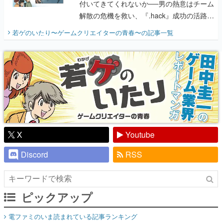
付いてきてくれないか──男の熱意はチーム
解散の危機を救い、『.hack』成功の活路を
開く。業界の快男児・松山 洋に流れる血は
若ゲのいたり〜ゲームクリエイターの青春〜
の記事一覧
『少年ジャンプ』色だった【若ゲのいた
り】
X
Youtube
Discord
RSS
ピックアップ
電ファミのいま読まれている記事ランキング