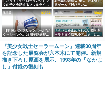
「パリィ」や「ローリング」で
野球部の過酷な“補欠”を体験す
女の子と会話するソウルライク
るゲーム『球ひろい
インタビュー
恋愛ゲーム『小早川さんはソウ
Simulator』が「1件」のウィッ
注目度
10824
注目度
8866
ルライク』無料公開。返事に失
シュリストをもとにチェコ語に
連載・特集一覧
敗すると「YOU DIED」
対応しSNSで話題に。『キング
ダム・カム』開発元やチェコの
プロ野球選手から称賛の声
殿堂入り記事
『FF10』の“ブリッツボール”が
「タバコを止められない猫耳キ
SNS拡散数が数千以上！ ページビュー数万以上！ などな
ど。多くの人々に読まれた、電ファミ渾身の“殿堂入り”記
クッション化。25周年記念展
ャラを描く深夜枠アニメ」に視
事をまとめました。
「FINAL FANTASY X
聴者の一部から批判意見。違法
MUSEUM-幻光の記憶-」のグッ
薬物の使用と思しき描写も含め
​​『美少女戦士セーラームーン』連載30周年
ゲームの企画書
ズ情報が一部公開
て、BPOが議論を交わす
名作ゲームクリエイターの方々に製作時のエピソードをお
を記念した展覧会が六本木にて開催。新規
聞きし、ヒットする企画（ゲーム）とは何か？を探ってい
きます。
描き下ろし原画を展示、1993年の「なかよ
赫本
し」付録の復刻も
この物語を解いてはいけない。『赫本』は、〈試験問題〉
の形をした短編ホラー小説集です。
新世代に訊く
これからのデジタルゲーム市場を担う若きクリエイター達
の姿を追い、彼らのルーツと情熱を探っていきます。
ゲーム世代の作家たち
ゲームに多大な影響を受けた作家さんに取材し、ゲームが