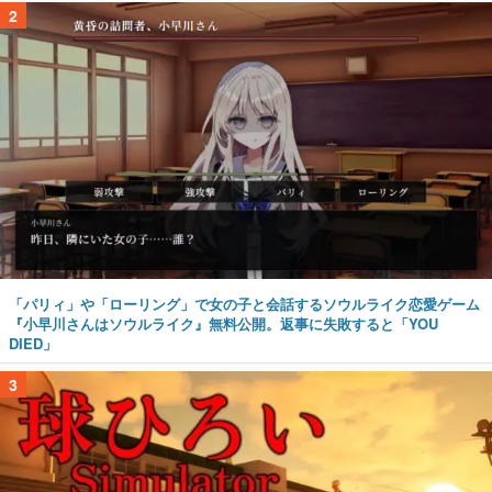
2
「パリィ」や「ローリング」で女の子と会話するソウルライク恋愛ゲーム
『小早川さんはソウルライク』無料公開。返事に失敗すると「YOU
DIED」
3