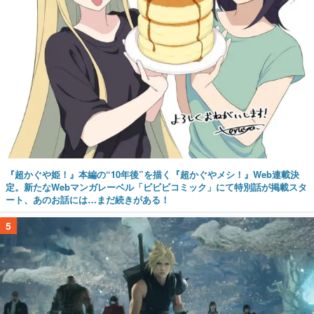
『超かぐや姫！』本編の“10年後”を描く『超かぐやメシ！』Web連載決
定。新たなWebマンガレーベル「ビビビコミック」にて特別話が掲載スタ
ート、あのお話には…まだ続きがある！
5