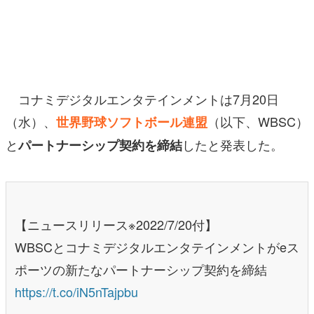
マンガ
女性向け
アプリレビュー
コナミデジタルエンタテインメントは7月20日
その他
（水）、
（以下、WBSC）
世界野球ソフトボール連盟
と
したと発表した。
パートナーシップ契約を締結
電ファミニコゲーマーとは？
運営：株式会社マレ
【ニュースリリース※2022/7/20付】
WBSCとコナミデジタルエンタテインメントがeス
ポーツの新たなパートナーシップ契約を締結
https://t.co/iN5nTajpbu