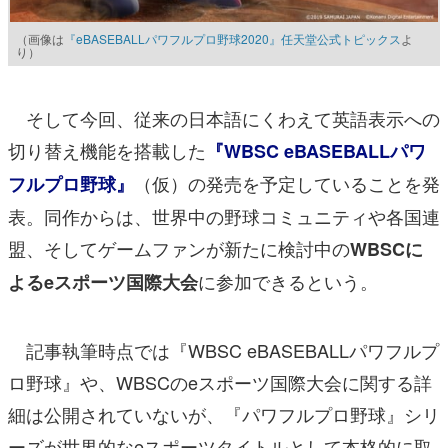
（画像は
『eBASEBALLパワフルプロ野球2020』任天堂公式トピックス
よ
り）
そして今回、従来の日本語にくわえて英語表示への
切り替え機能を搭載した
『WBSC eBASEBALLパワ
（仮）の発売を予定していることを発
フルプロ野球』
表。同作からは、世界中の野球コミュニティや各国連
盟、そしてゲームファンが新たに検討中の
WBSCに
に参加できるという。
よるeスポーツ国際大会
記事執筆時点では『WBSC eBASEBALLパワフルプ
ロ野球』や、WBSCのeスポーツ国際大会に関する詳
細は公開されていないが、『パワフルプロ野球』シリ
ーズが世界的なeスポーツタイトルとして本格的に取