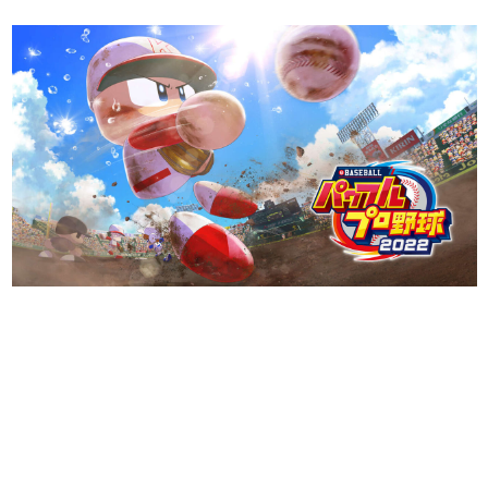
日本のコンテンツ産業やカルチャーに与えた影響を探る企
画です。
日本モバイルゲーム産業史
日本のモバイルゲーム史における主要なトピック・タイト
ルを網羅するほか、開発者へのインタビューや識者による
解説を掲載。約20年の歴史が一望できる決定版！
若ゲのいたり〜ゲームクリエイターの青春〜
『うつヌケ』『ペンと箸』等で知られるマンガ家・田中圭
一先生によるゲーム業界レポートマンガです。
なんでゲームは面白い？
ゲーム開発者・hamatsu氏がゲームの魅力を画面や操作の
具体的な形から解き明かしていく、硬派で骨太な評論連載
です。
ゲームが変えた日本語
「経験値」「裏技」「ラスボス」… ゲームにまつわる言葉
の起源や用法の変遷を、コンピューター文化史研究家・タ
イニーP氏が徹底調査。
カテゴリ
特集記事