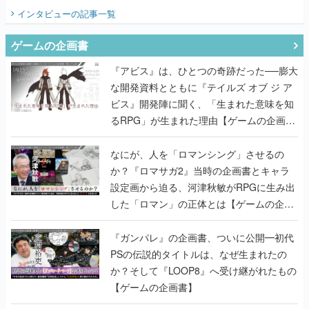
てみた
インタビュー
の記事一覧
ゲームの企画書
『アビス』は、ひとつの奇跡だった──膨大
な開発資料とともに『テイルズ オブ ジ ア
ビス』開発陣に聞く、「生まれた意味を知
るRPG」が生まれた理由【ゲームの企画
書】
なにが、人を「ロマンシング」させるの
か？『ロマサガ2』当時の企画書とキャラ
設定画から迫る、河津秋敏がRPGに生み出
した「ロマン」の正体とは【ゲームの企画
書】
『ガンパレ』の企画書、ついに公開━初代
PSの伝説的タイトルは、なぜ生まれたの
か？そして『LOOP8』へ受け継がれたもの
【ゲームの企画書】