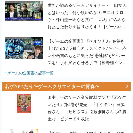
世界が認めるゲームデザイナー・上田文人
とはいったい何が凄いのか？ ヨコオタロ
ウ・外山圭一郎らと共に『ICO』に込めら
れたこだわりを語り尽くす！【ゲームの企
画書】
【ゲームの企画書】『ペルソナ3』を築き
上げたのは反骨心とリスペクトだった。赤
い企画書のもとに集った“愚連隊”がシリー
ズを生まれ変わらせるまで【橋野桂インタ
ビュー】
ゲームの企画書
の記事一覧
若ゲのいたり〜ゲームクリエイターの青春〜
田中圭一のゲーム業界取材マンガ『若ゲの
いたり』第2巻が発売。『ポケモン』田尻
智さん、『ゼビウス』遠藤雅伸さんらの貴
重なエピソードを収録
【田中圭一連載：アイマス/ガンダム 戦場