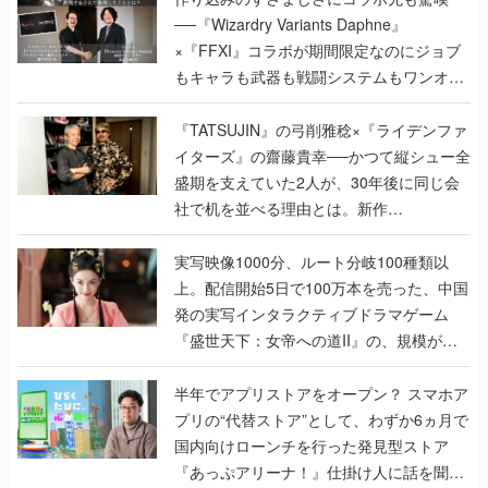
──『Wizardry Variants Daphne』
×『FFXI』コラボが期間限定なのにジョブ
もキャラも武器も戦闘システムもワンオフ
で作り込まれた理由を両ディレクターに聞
く
『TATSUJIN』の弓削雅稔×『ライデンファ
イターズ』の齋藤貴幸──かつて縦シュー全
盛期を支えていた2人が、30年後に同じ会
社で机を並べる理由とは。新作
『TATSUJIN EXTREME』で初タッグを組
んだレジェンド2人に訊く開発秘話
実写映像1000分、ルート分岐100種類以
上。配信開始5日で100万本を売った、中国
発の実写インタラクティブドラマゲーム
『盛世天下：女帝への道II』の、規模が違
うこだわりをプロデューサーに聞いた
半年でアプリストアをオープン？ スマホア
プリの“代替ストア”として、わずか6ヵ月で
国内向けローンチを行った発見型ストア
『あっぷアリーナ！』仕掛け人に話を聞い