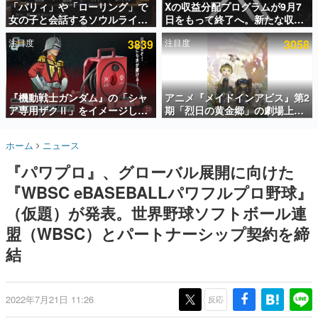
「パリィ」や「ローリング」で
Xの収益分配プログラムが9月7
女の子と会話するソウルライク
日をもって終了へ。新たな収益
インタビュー
恋愛ゲーム『小早川さんはソウ
化制度「Original Content
注目度
3839
注目度
3058
ルライク』無料公開。返事に失
Rewards Program」を発表
連載・特集一覧
敗すると「YOU DIED」
殿堂入り記事
SNS拡散数が数千以上！ ページビュー数万以上！ などな
『機動戦士ガンダム』の「シャ
アニメ『メイドインアビス』第2
ど。多くの人々に読まれた、電ファミ渾身の“殿堂入り”記
ア専用ザクⅡ」をイメージした
期「烈日の黄金郷」の劇場上映
事をまとめました。
散水ホースリールが予約開始。
が決定！レグ役・伊瀬茉莉也さ
本体にはシャアのパーソナルマ
んらが登壇する舞台挨拶も実施
ゲームの企画書
ホーム
ニュース
ークやジオン公国軍のエンブレ
名作ゲームクリエイターの方々に製作時のエピソードをお
聞きし、ヒットする企画（ゲーム）とは何か？を探ってい
ム、型式番号などを配置
『パワプロ』、グローバル展開に向けた
きます。
『WBSC eBASEBALLパワフルプロ野球』
赫本
この物語を解いてはいけない。『赫本』は、〈試験問題〉
（仮題）が発表。世界野球ソフトボール連
の形をした短編ホラー小説集です。
盟（WBSC）とパートナーシップ契約を締
結
新世代に訊く
これからのデジタルゲーム市場を担う若きクリエイター達
の姿を追い、彼らのルーツと情熱を探っていきます。
2022年7月21日 11:26
反応
ゲーム世代の作家たち
ゲームに多大な影響を受けた作家さんに取材し、ゲームが