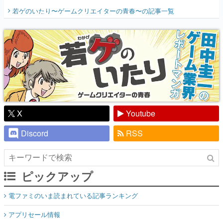
開く。業界の快男児・松山 洋に流れる血は
若ゲのいたり〜ゲームクリエイターの青春〜
の記事一覧
『少年ジャンプ』色だった【若ゲのいた
り】
X
Youtube
Discord
RSS
ピックアップ
電ファミのいま読まれている記事ランキング
アプリセール情報