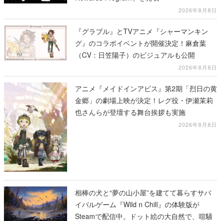
2026年8月8日
『グラブル』とTVアニメ『シャーマンキン
グ』のコラボイベントが開催決定！麻倉葉
（CV：日笠陽子）のビジュアルも公開
2026年8月8日
アニメ『メイドインアビス』第2期「烈日の黄
金郷」の劇場上映が決定！レグ役・伊瀬茉莉
也さんらが登壇する舞台挨拶も実施
2026年8月8日
相棒の犬と“夢の山小屋”を建てて暮らすサバ
イバルゲーム『Wild n Chill』の体験版が
Steamで配信中。ドット絵の大自然で、喧騒