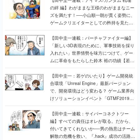
の絆 編】わがままな王様のわがままなニー
ズを満たす！──小山順一朗が貫く姿勢に、
ゲームクリエイターとしての矜持を見た
【若ゲのいたり最終回】
【田中圭一連載：バーチャファイター編】
「新しい3D表現のために、軍事技術を採り
入れたい」世界情勢を味方につけて、ゲー
ムに革命をもたらした鈴木 裕の功績【若ゲ
のいたり】
【田中圭一：若ゲのいたり】ゲーム開発統
合環境「Unreal Engine」最新バージョン
で、開発環境はどう変わる？ ゲーム業界向
けソリューションイベント「GTMF2019」
に行って、より理解を深めよう【PR】
【田中圭一連載：サイバーコネクトツー
編】すべての責任はオレが取る。だから、
付いてきてくれないか──男の熱意はチーム
解散の危機を救い、『.hack』成功の活路を