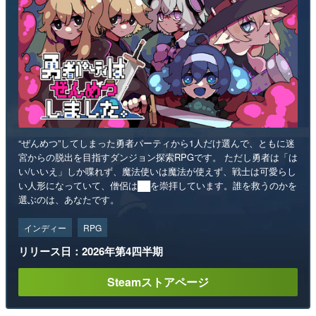
“ぜんめつ”してしまった勇者パーティから1人だけ選んで、ともに迷
宮からの脱出を目指すダンジョン探索RPGです。 ただし勇者は「は
い/いいえ」しか喋れず、魔法使いは魔法が使えず、戦士は可愛らし
い人形になっていて、僧侶は██を崇拝しています。誰を救うのかを
選ぶのは、あなたです。
インディー
RPG
リリース日：2026年第4四半期
Steamストアページ