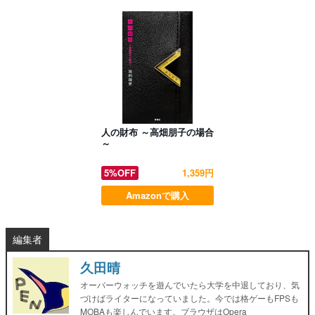
人の財布 ～高畑朋子の場合
～
5%OFF
1,359円
Amazonで購入
編集者
久田晴
オーバーウォッチを遊んでいたら大学を中退しており、気
づけばライターになっていました。今では格ゲーもFPSも
MOBAも楽しんでいます。ブラウザはOpera