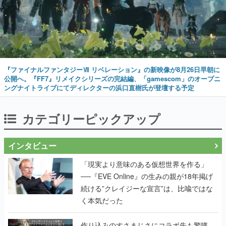
『ファイナルファンタジーⅦ リベレーション』の新映像が8月26日早朝に
公開へ。『FF7』リメイクシリーズの完結編、「gamescom」のオープニ
ングナイトライブにてディレクターの浜口直樹氏が登壇する予定
カテゴリーピックアップ
インタビュー
「現実より意味のある仮想世界を作る」
──『EVE Online』の生みの親が18年掲げ
続ける”クレイジーな宣言”は、比喩ではな
く本気だった
作り込みのすさまじさにコラボ先も驚嘆