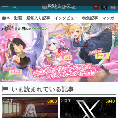
広告をスキップ
赫本
動画
殿堂入り記事
インタビュー
特集記事
マンガ
いま読まれている記事
ピックアップ
注目度
6083
注目度
5940
電ファミのいま読まれている記事ランキング
アプリセール情報