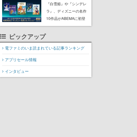
にチェコ語に対応しSNS
『白雪姫』や『シンデレ
で話題に。『キングダ
ラ』、ディズニーの名作
ム・カム』開発元やチェ
10作品がABEMAに初登
コのプロ野球選手から称
場。『101匹わんちゃ
賛の声
ん』に『ピーター・パ
ピックアップ
ン』、『くまのプーさ
ん』など、毎日1作品が午
電ファミのいま読まれている記事ランキング
後3時と夜8時に2回放送
アプリセール情報
インタビュー