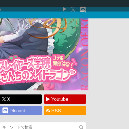
5
X
Youtube
Discord
RSS