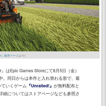
lator』販売ページ
より）
tor』はEpic Games Storeにて8月5日（金）
中。同日からは本作と入れ替わる形で、最
いていくゲーム
が無料配布と
『Unrailed!』
詳細についてはストアページなども参照さ