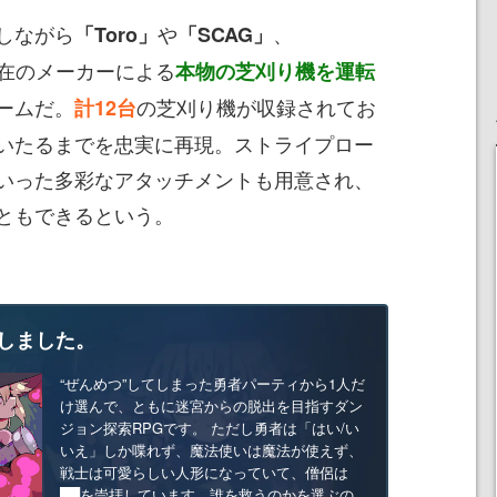
しながら
や
、
「Toro」
「SCAG」
在のメーカーによる
本物の芝刈り機を運転
ームだ。
の芝刈り機が収録されてお
計12台
いたるまでを忠実に再現。ストライプロー
いった多彩なアタッチメントも用意され、
ともできるという。
しました。
“ぜんめつ”してしまった勇者パーティから1人だ
け選んで、ともに迷宮からの脱出を目指すダン
ジョン探索RPGです。 ただし勇者は「はい/い
いえ」しか喋れず、魔法使いは魔法が使えず、
戦士は可愛らしい人形になっていて、僧侶は
██を崇拝しています。誰を救うのかを選ぶの