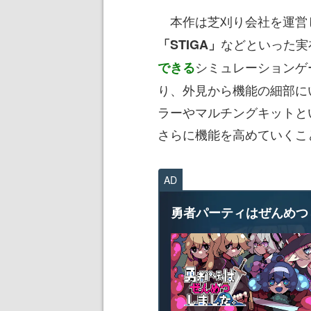
本作は芝刈り会社を運営
などといった実
「STIGA」
シミュレーションゲ
できる
り、外見から機能の細部に
ラーやマルチングキットと
さらに機能を高めていくこ
AD
勇者パーティはぜんめつ