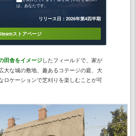
は、あなたです。
リリース日：2026年第4四半期
Steamストアページ
したフィールドで、家が
の田舎をイメージ
広大な城の敷地、趣あるコテージの庭、大
なロケーションで芝刈りを楽しむことが可