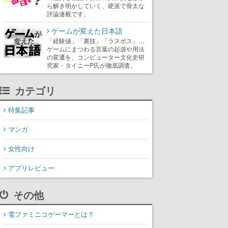
ら解き明かしていく、硬派で骨太な
評論連載です。
ゲームが変えた日本語
「経験値」「裏技」「ラスボス」…
ゲームにまつわる言葉の起源や用法
の変遷を、コンピューター文化史研
究家・タイニーP氏が徹底調査。
カテゴリ
特集記事
マンガ
女性向け
アプリレビュー
その他
電ファミニコゲーマーとは？