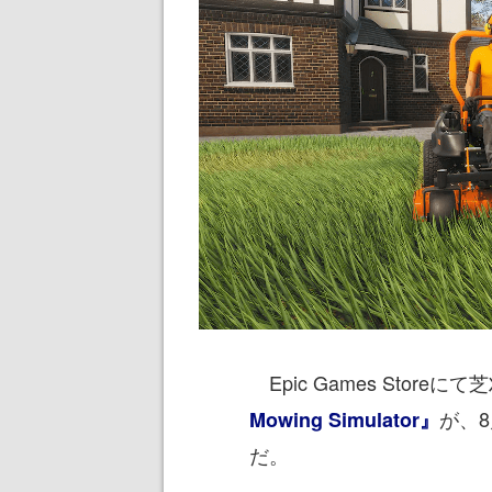
Epic Games Stor
が、
Mowing Simulator』
だ。