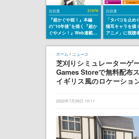
21076
注目度
注目度
『超かぐや姫！』本編
「タバコを止め
の“10年後”を描く『超か
猫耳キャラを描
ぐやメシ！』Web連載決
アニメ」に視聴
定。新たなWebマンガレ
から批判意見。
ーベル「ビビビコミッ
の使用と思しき
ク」にて特別話が掲載ス
めて、BPOが議
ホーム
ニュース
タート、あのお話には…
す
芝刈りシミュレーターゲーム『La
まだ続きがある！
Games Storeで無
イギリス風のロケーショ
2022年7月29日 10:11