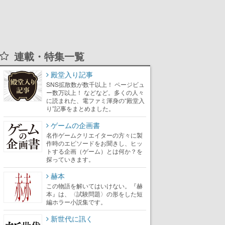
連載・特集一覧
殿堂入り記事
SNS拡散数が数千以上！ ページビュ
ー数万以上！ などなど。多くの人々
に読まれた、電ファミ渾身の“殿堂入
り”記事をまとめました。
ゲームの企画書
名作ゲームクリエイターの方々に製
作時のエピソードをお聞きし、ヒッ
トする企画（ゲーム）とは何か？を
探っていきます。
赫本
この物語を解いてはいけない。『赫
本』は、〈試験問題〉の形をした短
編ホラー小説集です。
新世代に訊く