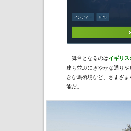
インディー
RPG
舞台となるのは
イギリス
建ち並ぶにぎやかな通りや
きな馬術場など、さまざま
能だ。