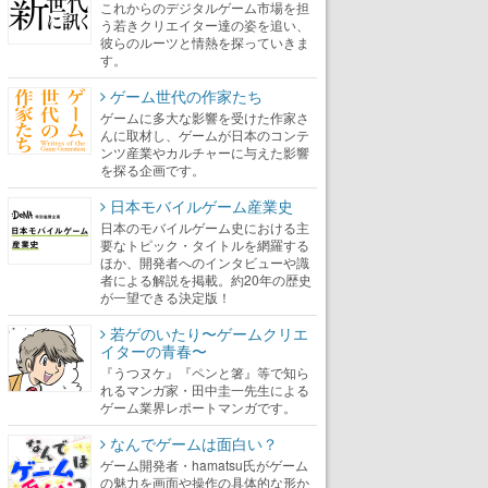
これからのデジタルゲーム市場を担
う若きクリエイター達の姿を追い、
彼らのルーツと情熱を探っていきま
す。
ゲーム世代の作家たち
ゲームに多大な影響を受けた作家さ
んに取材し、ゲームが日本のコンテ
ンツ産業やカルチャーに与えた影響
を探る企画です。
日本モバイルゲーム産業史
日本のモバイルゲーム史における主
要なトピック・タイトルを網羅する
ほか、開発者へのインタビューや識
者による解説を掲載。約20年の歴史
が一望できる決定版！
若ゲのいたり〜ゲームクリエ
イターの青春〜
『うつヌケ』『ペンと箸』等で知ら
れるマンガ家・田中圭一先生による
ゲーム業界レポートマンガです。
なんでゲームは面白い？
ゲーム開発者・hamatsu氏がゲーム
の魅力を画面や操作の具体的な形か