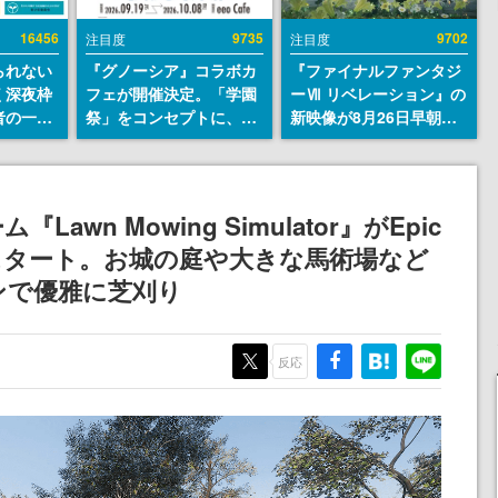
16456
9735
9702
注目度
注目度
られない
『グノーシア』コラボカ
『ファイナルファンタジ
く深夜枠
フェが開催決定。「学園
ーⅦ リベレーション』の
者の一部
祭」をコンセプトに、模
新映像が8月26日早朝に
違法薬物
擬店やセツやSQ、ラキオ
公開へ。『FF7』リメイ
描写も含
たちが学祭バンドを楽し
クシリーズの完結編、
論を交わ
む様子を切り取った新グ
「gamescom」のオープ
ッズが展開
ニングナイトライブにて
wn Mowing Simulator』がEpic
ディレクターの浜口直樹
料配布スタート。お城の庭や大きな馬術場など
氏が登壇する予定
ンで優雅に芝刈り
反応