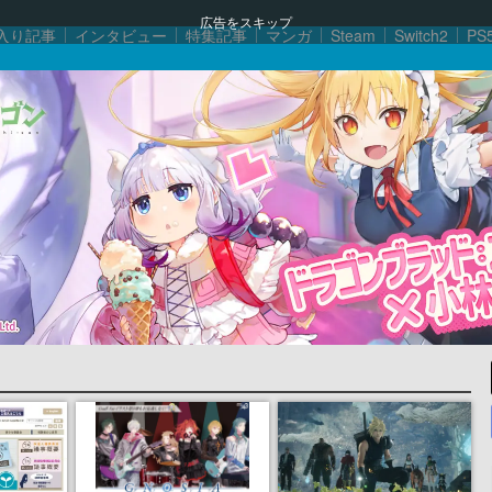
広告をスキップ
入り記事
インタビュー
特集記事
マンガ
Steam
Switch2
PS