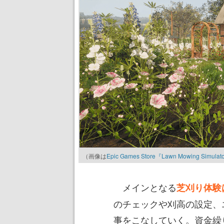
（画像は
Epic Games Store『Lawn Mowing Simu
メインとなる
芝刈り体験
のチェックや刈高の設定、
事をこなしていく。資金繰