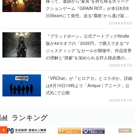
移って、遺跡から“家具”を持ち帰るホラーア
クションゲーム『GRAIN ROT』が本日8月8
日Steamにて発売。迫る“腐敗”から逃げ延
び、持ち帰った家具で基地を再建
2026年8月8日
『ブラッドボーン』公式アートブックKindle
版が44％オフの「2035円」で購入できる“マ
ジェスティック”なセールが開催中。作品世界
の理解と“啓蒙”を深められる狩人様必携の一
冊
2026年8月7日
『VRChat』が『ヒロアカ』とコラボか。詳細
は8月10日10時より「Anique | アニーク」公
式Xにて公開
2026年8月7日
ランキング
1