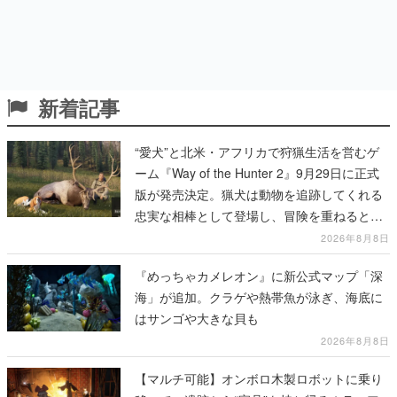
新着記事
“愛犬”と北米・アフリカで狩猟生活を営むゲ
ーム『Way of the Hunter 2』9月29日に正式
版が発売決定。猟犬は動物を追跡してくれる
忠実な相棒として登場し、冒険を重ねると成
長する。記念撮影も可能
2026年8月8日
『めっちゃカメレオン』に新公式マップ「深
海」が追加。クラゲや熱帯魚が泳ぎ、海底に
はサンゴや大きな貝も
2026年8月8日
【マルチ可能】オンボロ木製ロボットに乗り