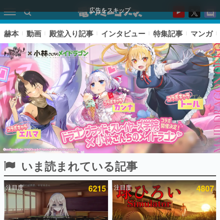
広告をスキップ
赫本
動画
殿堂入り記事
インタビュー
特集記事
マンガ
いま読まれている記事
ピックアップ
注目度
6215
注目度
4807
電ファミのいま読まれている記事ランキング
アプリセール情報