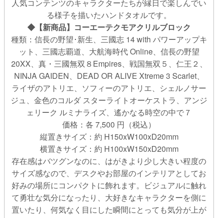
人気コンテンツのキャラクターたちが縁日で楽しんでい
る様子を描いたハンドタオルです。
◆【新商品】コーエーテクモアクリルブロック
種類：信長の野望･新生、三國志 14 with パワーアップキ
ット、三國志覇道、大航海時代 Online、信長の野望
20XX、真・三國無双８Empires、戦国無双５、仁王２、
NINJA GAIDEN、DEAD OR ALIVE Xtreme 3 Scarlet、
ライザのアトリエ、ソフィーのアトリエ、シェルノサー
ジュ、金色のコルダ スターライトオーケストラ、アンジ
ェリーク ルミナライズ、遙かなる時空の中で７
価格：各 7,500 円（税込）
縦置きサイズ：約 H150xW100xD20mm
横置きサイズ：約 H100xW150xD20mm
存在感はバツグンなのに、はがきより少し大きい程度の
サイズ感なので、デスクやお部屋のインテリアとしてお
好みの場所にコンパクトに飾れます。ビジュアルに触れ
て勇壮な気分になったり、大好きなキャラクターを側に
置いたり、何気なく目にした瞬間にとっても気分が上が