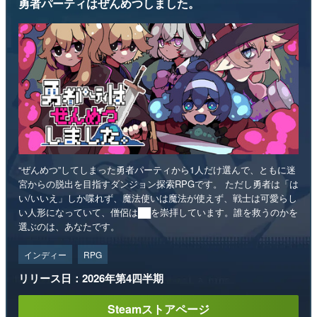
勇者パーティはぜんめつしました。
“ぜんめつ”してしまった勇者パーティから1人だけ選んで、ともに迷
宮からの脱出を目指すダンジョン探索RPGです。 ただし勇者は「は
い/いいえ」しか喋れず、魔法使いは魔法が使えず、戦士は可愛らし
い人形になっていて、僧侶は██を崇拝しています。誰を救うのかを
選ぶのは、あなたです。
インディー
RPG
リリース日：2026年第4四半期
Steamストアページ