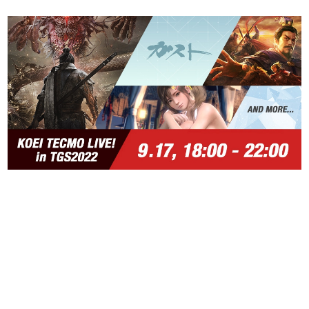
日本のコンテンツ産業やカルチャーに与えた影響を探る企
画です。
日本モバイルゲーム産業史
日本のモバイルゲーム史における主要なトピック・タイト
ルを網羅するほか、開発者へのインタビューや識者による
解説を掲載。約20年の歴史が一望できる決定版！
若ゲのいたり〜ゲームクリエイターの青春〜
『うつヌケ』『ペンと箸』等で知られるマンガ家・田中圭
一先生によるゲーム業界レポートマンガです。
なんでゲームは面白い？
ゲーム開発者・hamatsu氏がゲームの魅力を画面や操作の
具体的な形から解き明かしていく、硬派で骨太な評論連載
です。
ゲームが変えた日本語
「経験値」「裏技」「ラスボス」… ゲームにまつわる言葉
の起源や用法の変遷を、コンピューター文化史研究家・タ
イニーP氏が徹底調査。
カテゴリ
特集記事