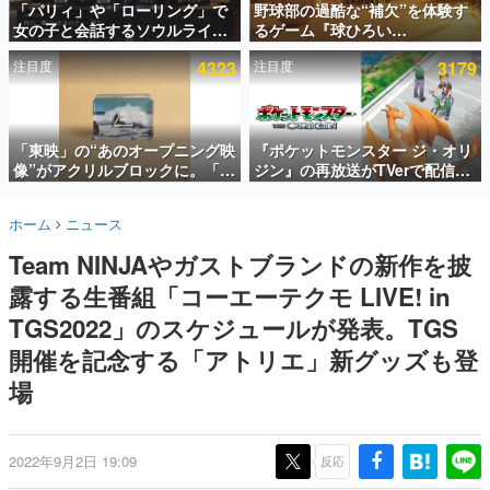
「パリィ」や「ローリング」で
野球部の過酷な“補欠”を体験す
女の子と会話するソウルライク
るゲーム『球ひろい
インタビュー
恋愛ゲーム『小早川さんはソウ
Simulator』が「1件」のウィッ
注目度
4323
注目度
3179
ルライク』無料公開。返事に失
シュリストをもとにチェコ語に
連載・特集一覧
敗すると「YOU DIED」
対応しSNSで話題に。『キング
ダム・カム』開発元やチェコの
殿堂入り記事
プロ野球選手から称賛の声
SNS拡散数が数千以上！ ページビュー数万以上！ などな
「東映」の“あのオープニング映
『ポケットモンスター ジ・オリ
ど。多くの人々に読まれた、電ファミ渾身の“殿堂入り”記
像”がアクリルブロックに。「東
ジン』の再放送がTVerで配信
事をまとめました。
映ヒストリカル グッズコレクシ
中！レッド（CV：竹内順子）が
ョン」が8月下旬より発売
主人公のオリジナルアニメ
ゲームの企画書
ホーム
ニュース
名作ゲームクリエイターの方々に製作時のエピソードをお
聞きし、ヒットする企画（ゲーム）とは何か？を探ってい
Team NINJAやガストブランドの新作を披
きます。
露する生番組「コーエーテクモ LIVE! in
赫本
この物語を解いてはいけない。『赫本』は、〈試験問題〉
TGS2022」のスケジュールが発表。TGS
の形をした短編ホラー小説集です。
開催を記念する「アトリエ」新グッズも登
場
新世代に訊く
これからのデジタルゲーム市場を担う若きクリエイター達
の姿を追い、彼らのルーツと情熱を探っていきます。
2022年9月2日 19:09
反応
ゲーム世代の作家たち
ゲームに多大な影響を受けた作家さんに取材し、ゲームが