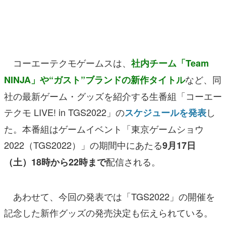
マンガ
女性向け
アプリレビュー
コーエーテクモゲームスは、
社内チーム「Team
その他
など、同
NINJA」や“ガスト”ブランドの新作タイトル
社の最新ゲーム・グッズを紹介する生番組「コーエー
電ファミニコゲーマーとは？
テクモ LIVE! in TGS2022」の
し
スケジュールを発表
運営：株式会社マレ
た。本番組はゲームイベント「東京ゲームショウ
2022（TGS2022）」の期間中にあたる
9月17日
配信される。
（土）18時から22時まで
あわせて、今回の発表では「TGS2022」の開催を
記念した新作グッズの発売決定も伝えられている。