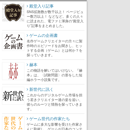
殿堂入り記事
SNS拡散数が数千以上！ ページビュ
ー数万以上！ などなど。多くの人々
に読まれた、電ファミ渾身の“殿堂入
り”記事をまとめました。
ゲームの企画書
名作ゲームクリエイターの方々に製
作時のエピソードをお聞きし、ヒッ
トする企画（ゲーム）とは何か？を
探っていきます。
赫本
この物語を解いてはいけない。『赫
本』は、〈試験問題〉の形をした短
編ホラー小説集です。
新世代に訊く
これからのデジタルゲーム市場を担
う若きクリエイター達の姿を追い、
彼らのルーツと情熱を探っていきま
す。
ゲーム世代の作家たち
ゲームに多大な影響を受けた作家さ
んに取材し、ゲームが日本のコンテ