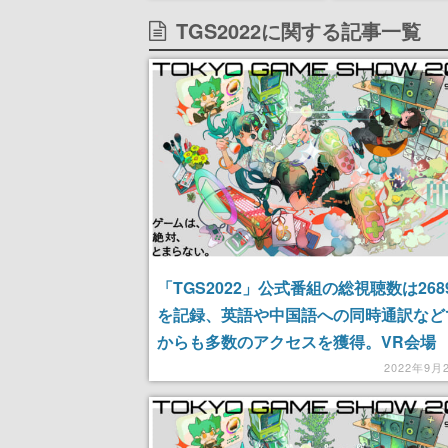
ャンペーンなども発表
イク』無料公開
TGS2022に関する記事一覧
失敗すると「YO
DIED」
「TGS2022」公式番組の総視聴数は268
を記録、英語や中国語への同時通訳など
からも多数のアクセスを獲得。VR会場
「TGSVR 2022」も40万人近くのユー
2022年9月
めた