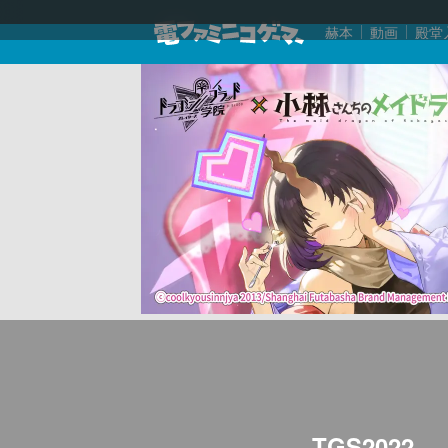
赫本
動画
殿堂
TGS2022