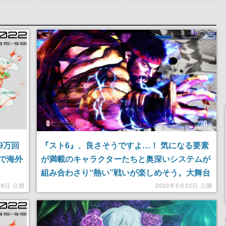
。返事に
Rewards Program」を
にはシャアのパーソナル
U
発表
マークやジオン公国軍の
エンブレム、型式番号な
どを配置
9万回
『スト6』、良さそうですよ…！ 気になる要素
で海外
が満載のキャラクターたちと奥深いシステムが
組み合わさり“熱い”戦いが楽しめそう。大舞台
ザーを集
のような雰囲気を味わえる「自動実況」も好感
28日 公開
2022年9月22日 公開
触