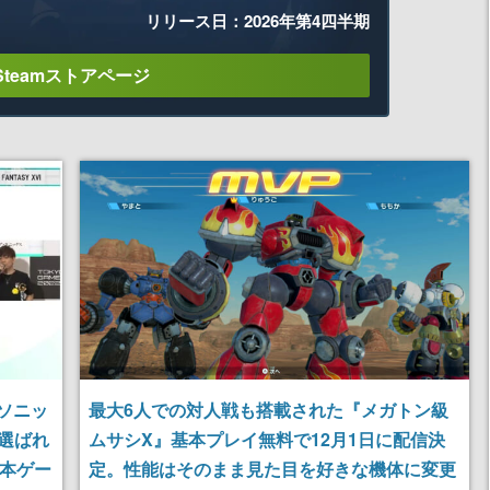
リリース日：2026年第4四半期
Steamストアページ
『ソニッ
最大6人での対人戦も搭載された『メガトン級
選ばれ
ムサシX』基本プレイ無料で12月1日に配信決
日本ゲー
定。性能はそのまま見た目を好きな機体に変更