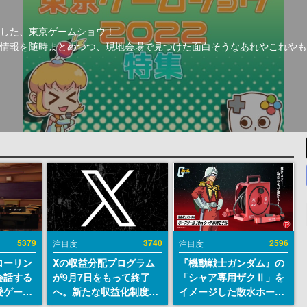
した、東京ゲームショウ！
新情報を随時まとめつつ、現地会場で見つけた面白そうなあれやこれやも
5379
3740
2596
注目度
注目度
ローリン
Xの収益分配プログラム
『機動戦士ガンダム』の
会話する
が9月7日をもって終了
「シャア専用ザクⅡ」を
愛ゲーム
へ。新たな収益化制度
イメージした散水ホース
ソウルラ
「Original Content
リールが予約開始。本体