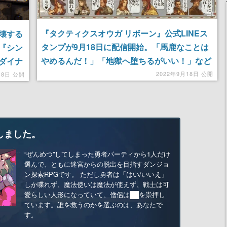
『タクティクスオウガ リボーン』公式LINEス
壊する
タンプが9月18日に配信開始。「馬鹿なことは
『シン
やめるんだ！」「地獄へ堕ちるがいい！」など
ダイナ
全32種類がラインナップ
プロジ
2022年9月18日 公開
18日 公開
しました。
“ぜんめつ”してしまった勇者パーティから1人だけ
選んで、ともに迷宮からの脱出を目指すダンジョ
ン探索RPGです。 ただし勇者は「はい/いいえ」
しか喋れず、魔法使いは魔法が使えず、戦士は可
愛らしい人形になっていて、僧侶は██を崇拝し
ています。誰を救うのかを選ぶのは、あなたで
す。