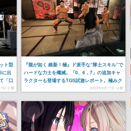
ット型
『龍が如く 維新！極』ド派手な“隊士スキル”で
Sに出
ハードな力士を殲滅。「0、6，7」の追加キャ
て「口
ラクターも登場するTGS試遊レポート。極みク
オリティのドラマとコメディでてんこ盛りの試
17日 公開
2022年9月17日 公開
遊が楽しめる