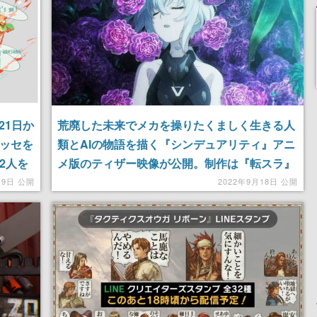
21日か
荒廃した未来でメカを操りたくましく生きる人
メッセを
類とAIの物語を描く『シンデュアリティ』アニ
92人を
メ版のティザー映像が公開。制作は『転スラ』
や『ヤマノススメ』で知られるエイトビット
19日 公開
2022年9月18日 公開