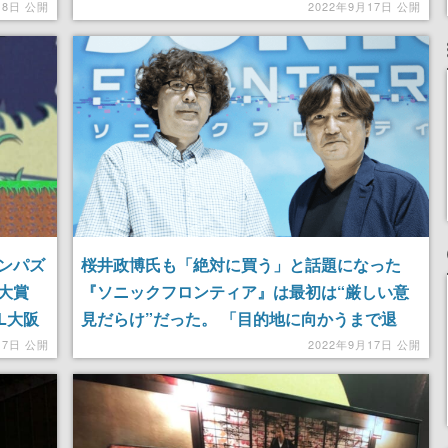
できる「幻影外装」などを実装
18日 公開
2022年9月17日 公開
ンパズ
桜井政博氏も「絶対に買う」と話題になった
大賞
『ソニックフロンティア』は最初は“厳しい意
L大阪
見だらけ”だった。 「目的地に向かうまで退
屈」「なにも起こらない」「草原だけ」を解決
17日 公開
2022年9月17日 公開
した本作の新要素について聞いてみた