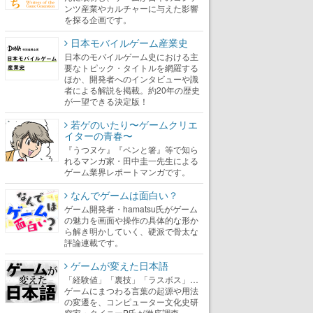
ンツ産業やカルチャーに与えた影響
を探る企画です。
日本モバイルゲーム産業史
日本のモバイルゲーム史における主
要なトピック・タイトルを網羅する
ほか、開発者へのインタビューや識
者による解説を掲載。約20年の歴史
が一望できる決定版！
若ゲのいたり〜ゲームクリエ
イターの青春〜
『うつヌケ』『ペンと箸』等で知ら
れるマンガ家・田中圭一先生による
ゲーム業界レポートマンガです。
なんでゲームは面白い？
ゲーム開発者・hamatsu氏がゲーム
の魅力を画面や操作の具体的な形か
ら解き明かしていく、硬派で骨太な
評論連載です。
ゲームが変えた日本語
「経験値」「裏技」「ラスボス」…
ゲームにまつわる言葉の起源や用法
の変遷を、コンピューター文化史研
究家・タイニーP氏が徹底調査。