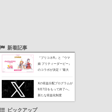
新着記事
『プリコネR』と『ウマ
娘 プリティーダービー』
のコラボが決定！“最大
170連無料”の8.5周年キャ
ンペーンなども発表
Xの収益分配プログラムが
9月7日をもって終了へ。
新たな収益化制度
「Original Content
Rewards Program」を発
ピックアップ