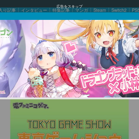
広告をスキップ
入り記事
インタビュー
特集記事
マンガ
Steam
Switch2
PS