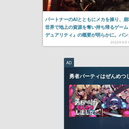
パートナーのAIとともにメカを操り、崩
世界で地上の資源を奪い持ち帰るゲーム
デュアリティ』の概要が明らかに。バン
ムコグループが新たに展開する大型SF
2022年9月
ェクト
AD
勇者パーティはぜんめつ