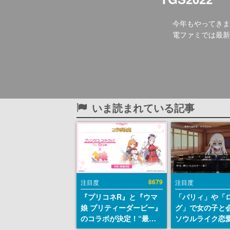
今年もやってきま
電ファミでは最
いま読まれている記事
8679
注目度
注目度
『プリコネR』と『ウマ
「パリィ」や「
娘 プリティーダービー』
グ」で女の子と
のコラボが決定！“最大
ソウルライク恋
170連無料”の8.5周年キ
『小早川さんは