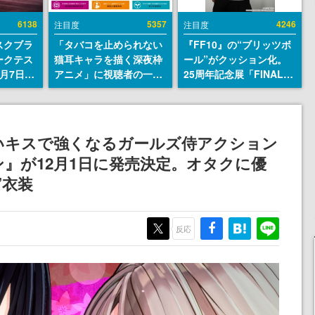
6138
5357
4246
注目度
注目度
スクブラ
「タバコを止められない
『FF10』の“ブリッツボ
ークテス
猫耳キャラを描く深夜枠
ール”がクッション化。
月7日22
アニメ」に視聴者の一部
25周年記念展「FINAL
サイトの
から批判意見。違法薬物
FANTASY X MUSEUM-
確認可
の使用と思しき描写も含
幻光の記憶-」のグッズ情
8月21
めて、BPOが議論を交わ
報が一部公開
す
いキスで強くなるガールズ侍アクション
』が12月1日に発売決定。オタクに優
”衣装
反応