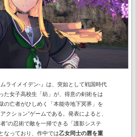
N -サムライメイデン-』は、突如として戦国時代
った女子高校生「紡」が、得意の剣術をは
獄の亡者がひしめく「本能寺地下冥界」を
侍アクション”ゲームである。発表によると、
忍者”の忍術で敵を一掃できる「護影システ
となっており、作中では
乙女同士の唇を重