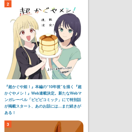
2
『超かぐや姫！』本編の“10年後”を描く『超
かぐやメシ！』Web連載決定。新たなWebマ
ンガレーベル「ビビビコミック」にて特別話
が掲載スタート、あのお話には…まだ続きが
ある！
3