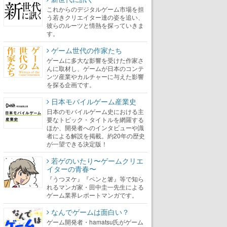
これからのデジタルゲーム市場を担
う若きクリエイター達の姿を追い、
彼らのルーツと情熱を探っていきま
す。
ゲーム世代の作家たち
ゲームに多大な影響を受けた作家さ
んに取材し、ゲームが日本のコンテ
ンツ産業やカルチャーに与えた影響
を探る企画です。
日本モバイルゲーム産業史
日本のモバイルゲーム史における主
要なトピック・タイトルを網羅する
ほか、開発者へのインタビューや識
者による解説を掲載。約20年の歴史
が一望できる決定版！
若ゲのいたり〜ゲームクリエ
イターの青春〜
『うつヌケ』『ペンと箸』等で知ら
れるマンガ家・田中圭一先生による
ゲーム業界レポートマンガです。
なんでゲームは面白い？
ゲーム開発者・hamatsu氏がゲーム