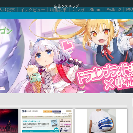
広告をスキップ
入り記事
インタビュー
特集記事
マンガ
Steam
Switch2
PS