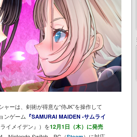
ャーは、剣術が得意な“侍JK”を操作して
ョンゲーム
『SAMURAI MAIDEN -サムライ
ムライメイデン』）を
12月1日（木）に発売
intendo Switch、PC（
）に対応
Steam