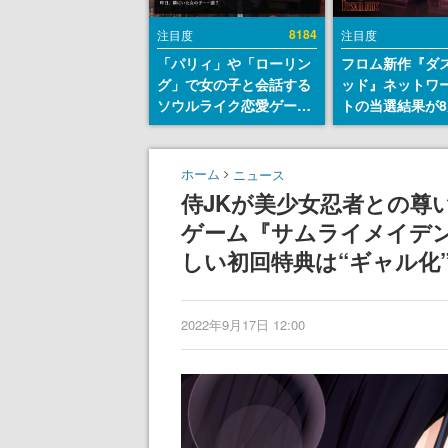
8184
注目度
注目度
「パリィ」や「ローリン
フロム新作『ダ
グ」で女の子と会話する
ッド』ネットワ
ソウルライク恋愛ゲーム
トの当選結果が8
『小早川さんはソウルラ
時に発表。応募
イク』無料公開。返事に
マイページから
失敗すると「YOU
能、テスト実施は
ホーム
ニュース
DIED」
日～24日
侍JKが美少女忍者との尊
ゲーム『サムライメイデン
しい初回特典は“ギャル化
2022年9月17日 12:00