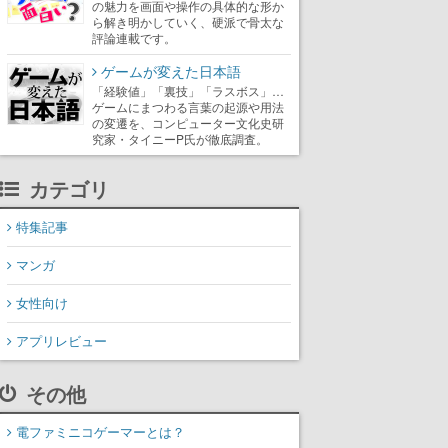
の魅力を画面や操作の具体的な形か
ら解き明かしていく、硬派で骨太な
評論連載です。
ゲームが変えた日本語
「経験値」「裏技」「ラスボス」…
ゲームにまつわる言葉の起源や用法
の変遷を、コンピューター文化史研
究家・タイニーP氏が徹底調査。
カテゴリ
特集記事
マンガ
女性向け
アプリレビュー
その他
電ファミニコゲーマーとは？