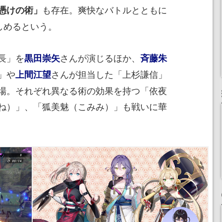
も存在。爽快なバトルとともに
憑けの術」
しめるという。
長」を
さんが演じるほか、
黒田崇矢
斉藤朱
」や
さんが担当した「上杉謙信」
上間江望
場。それぞれ異なる術の効果を持つ「依夜
ね）」、「狐美魅（こみみ）」も戦いに華