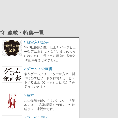
連載・特集一覧
殿堂入り記事
SNS拡散数が数千以上！ ページビュ
ー数万以上！ などなど。多くの人々
に読まれた、電ファミ渾身の“殿堂入
り”記事をまとめました。
ゲームの企画書
名作ゲームクリエイターの方々に製
作時のエピソードをお聞きし、ヒッ
トする企画（ゲーム）とは何か？を
探っていきます。
赫本
この物語を解いてはいけない。『赫
本』は、〈試験問題〉の形をした短
編ホラー小説集です。
新世代に訊く