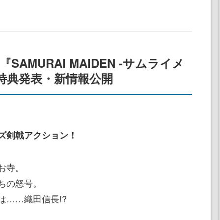
。
eam『SAMURAI MAIDEN -サムライメ
特典発表・新情報公開
ズ剣戟アクション！
お寺。
ちの怒号。
……織田信長!?