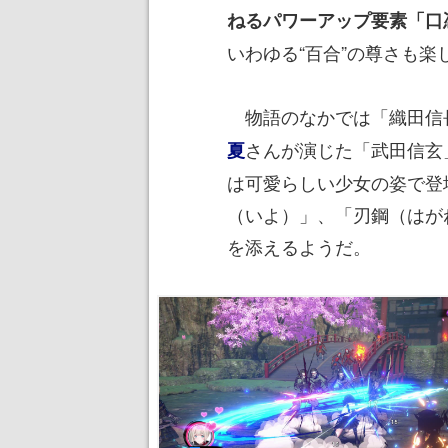
ねるパワーアップ要素「口
いわゆる“百合”の尊さも楽
物語のなかでは「織田信
さんが演じた「武田信玄
夏
は可愛らしい少女の姿で登
（いよ）」、「刃鋼（はが
を添えるようだ。