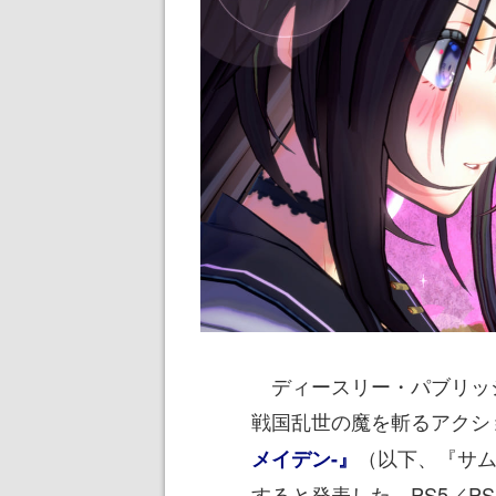
ディースリー・パブリッシ
戦国乱世の魔を斬るアクシ
（以下、『サ
メイデン-』
すると発表した。PS5／PS4、N