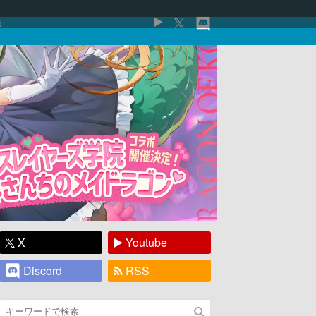
5
X
Youtube
Discord
RSS