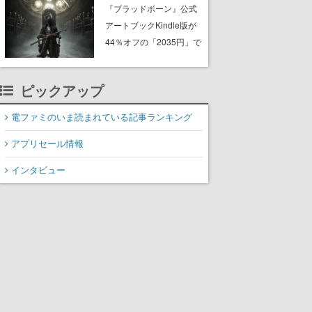
ーム『GRAIN ROT』が本
『ブラッドボーン』公式
日8月8日Steamにて発
アートブックKindle版が
売。迫る“腐敗”から逃げ延
44％オフの「2035円」で
び、持ち帰った家具で基
購入できる“マジェスティ
地を再建
ック”なセールが開催中。
ピックアップ
作品世界の理解と“啓蒙”を
深められる狩人様必携の
電ファミのいま読まれている記事ランキング
一冊
アプリセール情報
インタビュー