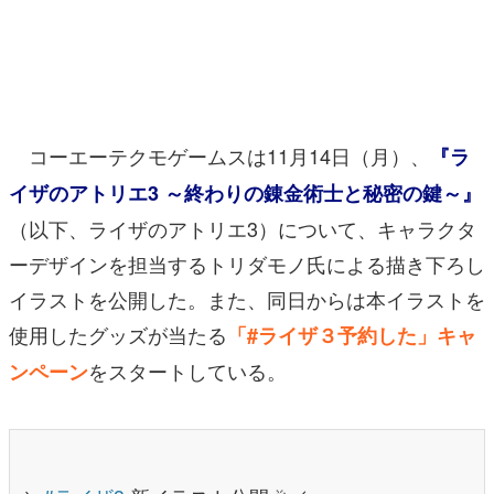
マンガ
女性向け
アプリレビュー
コーエーテクモゲームスは11月14日（月）、
『ラ
その他
イザのアトリエ3 ～終わりの錬金術士と秘密の鍵～』
（以下、ライザのアトリエ3）について、キャラクタ
電ファミニコゲーマーとは？
ーデザインを担当するトリダモノ氏による描き下ろし
運営：株式会社マレ
イラストを公開した。また、同日からは本イラストを
使用したグッズが当たる
「#ライザ３予約した」キャ
をスタートしている。
ンペーン