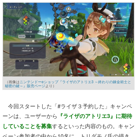
（画像は
ニンテンドーeショップ『ライザのアトリエ3 ～終わりの錬金術士と
秘密の鍵～』販売ページ
より）
今回スタートした「#ライザ３予約した」キャンペ
ーンは、ユーザーから
『ライザのアトリエ3』に期待
するといった内容のもの。キャン
していることを募集
ペーン参加者の中から10名に、トリダモノ氏の描き