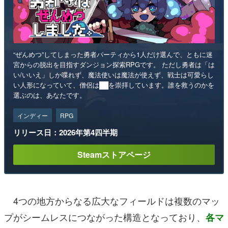
“ぜんめつ”してしまった勇者パーティから1人だけ選んで、ともに迷
宮からの脱出を目指すダンジョン探索RPGです。 ただし勇者は「は
い/いいえ」しか喋れず、魔法使いは魔法が使えず、戦士は可愛らし
い人形になっていて、僧侶は██を崇拝しています。誰を救うのかを
選ぶのは、あなたです。
インディー
RPG
リリース日：2026年第4四半期
Steamストアページ
4つの地方からなる広大なフィールドは複数のマッ
プがシームレスにつながった構造となっており、
各マ