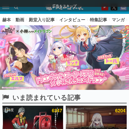
広告をスキップ
赫本
動画
殿堂入り記事
インタビュー
特集記事
マンガ
いま読まれている記事
ピックアップ
注目度
6347
注目度
6204
電ファミのいま読まれている記事ランキング
アプリセール情報