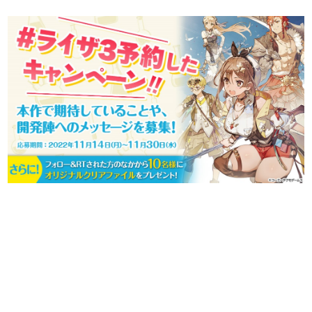
日本のコンテンツ産業やカルチャーに与えた影響を探る企
画です。
日本モバイルゲーム産業史
日本のモバイルゲーム史における主要なトピック・タイト
ルを網羅するほか、開発者へのインタビューや識者による
解説を掲載。約20年の歴史が一望できる決定版！
若ゲのいたり〜ゲームクリエイターの青春〜
『うつヌケ』『ペンと箸』等で知られるマンガ家・田中圭
一先生によるゲーム業界レポートマンガです。
なんでゲームは面白い？
ゲーム開発者・hamatsu氏がゲームの魅力を画面や操作の
具体的な形から解き明かしていく、硬派で骨太な評論連載
です。
ゲームが変えた日本語
「経験値」「裏技」「ラスボス」… ゲームにまつわる言葉
の起源や用法の変遷を、コンピューター文化史研究家・タ
イニーP氏が徹底調査。
カテゴリ
特集記事