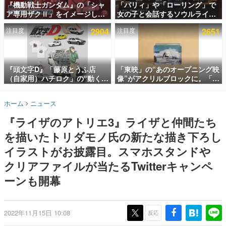
『機動戦士ガンダム』の「シャ
「パリィ」や「ローリング」で
ア専用ザクⅡ」をイメージした
女の子と会話するソウルライク
インタビュー
散水ホースリールが予約開始。
恋愛ゲーム『小早川さんはソウ
注目度
2904
注目度
2651
本体にはシャアのパーソナルマ
ルライク』無料公開。返事に失
連載・特集一覧
ークやジオン公国軍のエンブレ
敗すると「YOU DIED」
ム、型式番号などを配置
殿堂入り記事
SNS拡散数が数千以上！ ページビュー数万以上！ などな
『頭文字D』「藤原とうふ店
「東映」の“あのオープニング映
ど。多くの人々に読まれた、電ファミ渾身の“殿堂入り”記
（自家用）ハチロク」の“動くテ
像”がアクリルブロックに。「東
事をまとめました。
ィッシュケース”が買えるポップ
映ヒストリカル グッズコレクシ
アップショップが開催へ。マン
ョン」が8月下旬より発売
ゲームの企画書
ホーム
ニュース
ガの舞台である群馬の「イオン
名作ゲームクリエイターの方々に製作時のエピソードをお
聞きし、ヒットする企画（ゲーム）とは何か？を探ってい
モール高崎」にて、8月11日か
『ライザのアトリエ3』ライザと仲間たち
きます。
ら8月20日までの期間限定で開
催予定
を描いたトリダモノ氏の新たな描き下ろし
赫本
この物語を解いてはいけない。『赫本』は、〈試験問題〉
イラストがお披露目。スマホスタンドや
の形をした短編ホラー小説集です。
クリアファイルが当たるTwitterキャンペ
ーンも開幕
新世代に訊く
これからのデジタルゲーム市場を担う若きクリエイター達
の姿を追い、彼らのルーツと情熱を探っていきます。
2022年11月15日 10:08
反応
ゲーム世代の作家たち
ゲームに多大な影響を受けた作家さんに取材し、ゲームが