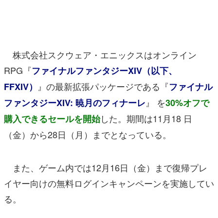
マンガ
女性向け
株式会社スクウェア・エニックスはオンライン
アプリレビュー
RPG『
ファイナルファンタジーXIV（以下、
その他
』の最新拡張パッケージである『
FFXIV）
ファイナル
電ファミニコゲーマーとは？
』 を
ファンタジーXIV: 暁月のフィナーレ
30%オフで
した。期間は11月18 日
購入できるセールを開始
運営：株式会社マレ
（金）から28日（月）までとなっている。
また、ゲーム内では12月16日（金）まで復帰プレ
イヤー向けの無料ログインキャンペーンを実施してい
る。