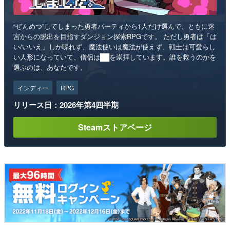
“ぜんめつ”してしまった勇者パーティから1人だけ選んで、ともに迷
宮からの脱出を目指すダンジョン探索RPGです。 ただし勇者は「は
い/いいえ」しか喋れず、魔法使いは魔法が使えず、戦士は可愛らし
い人形になっていて、僧侶は██を崇拝しています。誰を救うのかを
選ぶのは、あなたです。
インディー
RPG
リリース日：2026年第4四半期
Steamストアページ