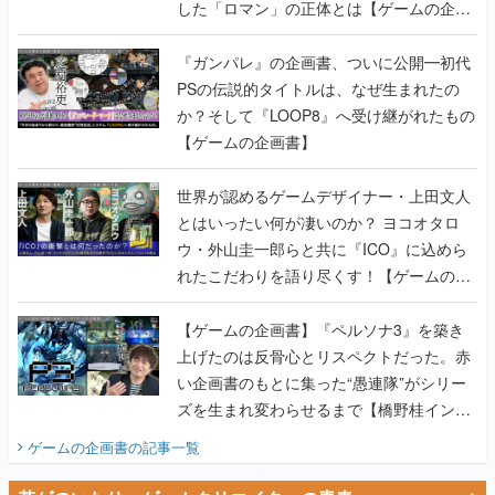
した「ロマン」の正体とは【ゲームの企画
書】
『ガンパレ』の企画書、ついに公開━初代
PSの伝説的タイトルは、なぜ生まれたの
か？そして『LOOP8』へ受け継がれたもの
【ゲームの企画書】
世界が認めるゲームデザイナー・上田文人
とはいったい何が凄いのか？ ヨコオタロ
ウ・外山圭一郎らと共に『ICO』に込めら
れたこだわりを語り尽くす！【ゲームの企
画書】
【ゲームの企画書】『ペルソナ3』を築き
上げたのは反骨心とリスペクトだった。赤
い企画書のもとに集った“愚連隊”がシリー
ズを生まれ変わらせるまで【橋野桂インタ
ビュー】
ゲームの企画書
の記事一覧