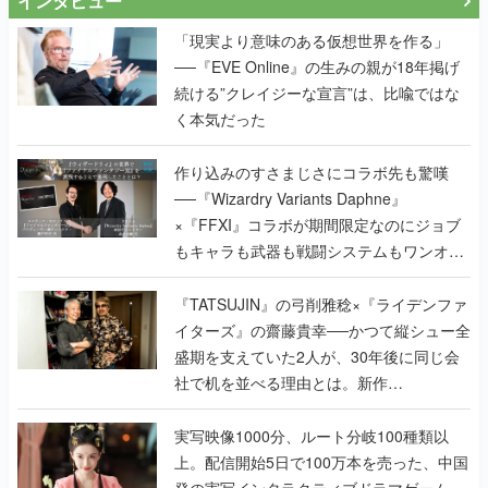
インタビュー
「現実より意味のある仮想世界を作る」
──『EVE Online』の生みの親が18年掲げ
続ける”クレイジーな宣言”は、比喩ではな
く本気だった
作り込みのすさまじさにコラボ先も驚嘆
──『Wizardry Variants Daphne』
×『FFXI』コラボが期間限定なのにジョブ
もキャラも武器も戦闘システムもワンオフ
で作り込まれた理由を両ディレクターに聞
く
『TATSUJIN』の弓削雅稔×『ライデンファ
イターズ』の齋藤貴幸──かつて縦シュー全
盛期を支えていた2人が、30年後に同じ会
社で机を並べる理由とは。新作
『TATSUJIN EXTREME』で初タッグを組
んだレジェンド2人に訊く開発秘話
実写映像1000分、ルート分岐100種類以
上。配信開始5日で100万本を売った、中国
発の実写インタラクティブドラマゲーム