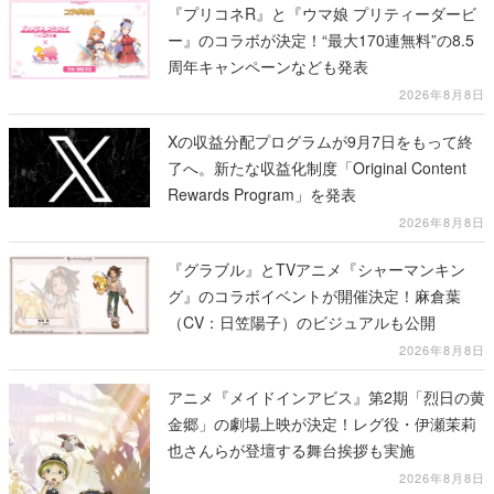
『プリコネR』と『ウマ娘 プリティーダービ
ー』のコラボが決定！“最大170連無料”の8.5
周年キャンペーンなども発表
2026年8月8日
Xの収益分配プログラムが9月7日をもって終
了へ。新たな収益化制度「Original Content
Rewards Program」を発表
2026年8月8日
『グラブル』とTVアニメ『シャーマンキン
グ』のコラボイベントが開催決定！麻倉葉
（CV：日笠陽子）のビジュアルも公開
2026年8月8日
アニメ『メイドインアビス』第2期「烈日の黄
金郷」の劇場上映が決定！レグ役・伊瀬茉莉
也さんらが登壇する舞台挨拶も実施
2026年8月8日