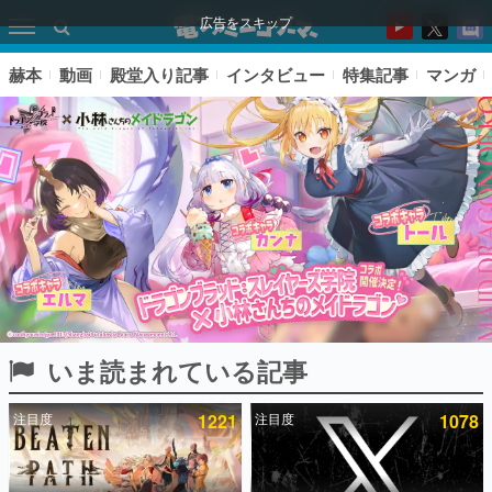
広告をスキップ
赫本
動画
殿堂入り記事
インタビュー
特集記事
マンガ
いま読まれている記事
ピックアップ
注目度
1221
注目度
1078
電ファミのいま読まれている記事ランキング
アプリセール情報