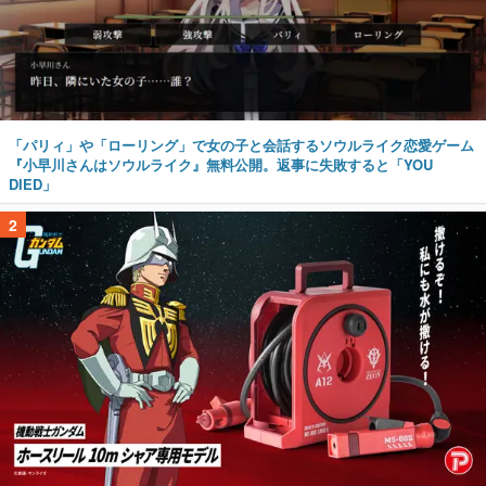
「パリィ」や「ローリング」で女の子と会話するソウルライク恋愛ゲーム
『小早川さんはソウルライク』無料公開。返事に失敗すると「YOU
DIED」
2