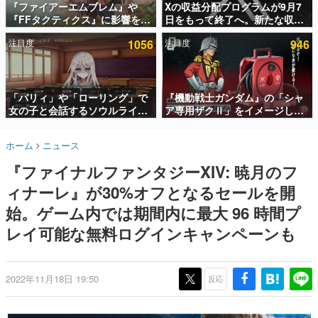
『ファイアーエムブレム』や
Xの収益分配プログラムが9月7
『FFタクティクス』に影響を受
日をもって終了へ。新たな収益
インタビュー
けた新作戦略RPG『Beaten
化制度「Original Content
注目度
1056
注目度
946
Path』2027年に発売へ。
Rewards Program」を発表
連載・特集一覧
PC（Steam）、PS5、Xbox、
Switch向けにリリース予定
殿堂入り記事
SNS拡散数が数千以上！ ページビュー数万以上！ などな
「パリィ」や「ローリング」で
『機動戦士ガンダム』の「シャ
ど。多くの人々に読まれた、電ファミ渾身の“殿堂入り”記
女の子と会話するソウルライク
ア専用ザクⅡ」をイメージした
事をまとめました。
恋愛ゲーム『小早川さんはソウ
散水ホースリールが予約開始。
ルライク』無料公開。返事に失
本体にはシャアのパーソナルマ
ゲームの企画書
ホーム
ニュース
敗すると「YOU DIED」
ークやジオン公国軍のエンブレ
名作ゲームクリエイターの方々に製作時のエピソードをお
聞きし、ヒットする企画（ゲーム）とは何か？を探ってい
ム、型式番号などを配置
『ファイナルファンタジーXIV: 暁月のフ
きます。
ィナーレ』が30%オフとなるセールを開
赫本
この物語を解いてはいけない。『赫本』は、〈試験問題〉
始。ゲーム内では期間内に最大 96 時間プ
の形をした短編ホラー小説集です。
レイ可能な無料ログインキャンペーンも
新世代に訊く
これからのデジタルゲーム市場を担う若きクリエイター達
の姿を追い、彼らのルーツと情熱を探っていきます。
2022年11月18日 19:50
反応
ゲーム世代の作家たち
ゲームに多大な影響を受けた作家さんに取材し、ゲームが