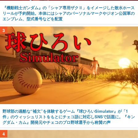
『機動戦士ガンダム』の「シャア専用ザクⅡ」をイメージした散水ホース
リールが予約開始。本体にはシャアのパーソナルマークやジオン公国軍の
エンブレム、型式番号などを配置
3
野球部の過酷な“補欠”を体験するゲーム『球ひろいSimulator』が「1
件」のウィッシュリストをもとにチェコ語に対応しSNSで話題に。『キン
グダム・カム』開発元やチェコのプロ野球選手から称賛の声
4