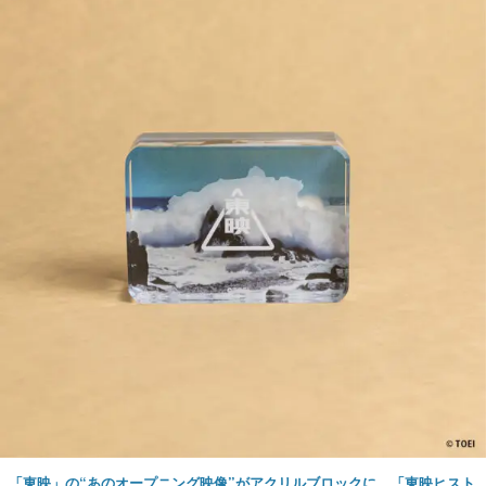
「東映」の“あのオープニング映像”がアクリルブロックに。「東映ヒスト