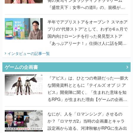
『盛世天下：女帝への道II』の、規模が違
うこだわりをプロデューサーに聞いた
半年でアプリストアをオープン？ スマホア
プリの“代替ストア”として、わずか6ヵ月で
国内向けローンチを行った発見型ストア
『あっぷアリーナ！』仕掛け人に話を聞い
てみた
インタビュー
の記事一覧
ゲームの企画書
『アビス』は、ひとつの奇跡だった──膨大
な開発資料とともに『テイルズ オブ ジ ア
ビス』開発陣に聞く、「生まれた意味を知
るRPG」が生まれた理由【ゲームの企画
書】
なにが、人を「ロマンシング」させるの
か？『ロマサガ2』当時の企画書とキャラ
設定画から迫る、河津秋敏がRPGに生み出