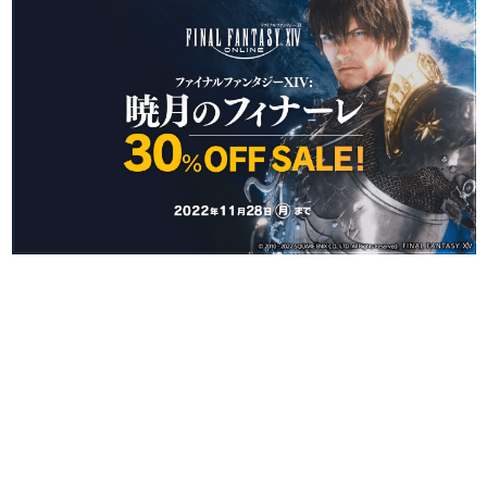
日本のコンテンツ産業やカルチャーに与えた影響を探る企
画です。
日本モバイルゲーム産業史
日本のモバイルゲーム史における主要なトピック・タイト
ルを網羅するほか、開発者へのインタビューや識者による
解説を掲載。約20年の歴史が一望できる決定版！
若ゲのいたり〜ゲームクリエイターの青春〜
『うつヌケ』『ペンと箸』等で知られるマンガ家・田中圭
一先生によるゲーム業界レポートマンガです。
なんでゲームは面白い？
ゲーム開発者・hamatsu氏がゲームの魅力を画面や操作の
具体的な形から解き明かしていく、硬派で骨太な評論連載
です。
ゲームが変えた日本語
「経験値」「裏技」「ラスボス」… ゲームにまつわる言葉
の起源や用法の変遷を、コンピューター文化史研究家・タ
イニーP氏が徹底調査。
カテゴリ
特集記事