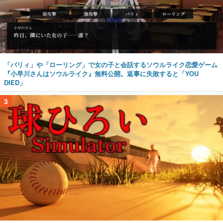
「パリィ」や「ローリング」で女の子と会話するソウルライク恋愛ゲーム
『小早川さんはソウルライク』無料公開。返事に失敗すると「YOU
DIED」
3