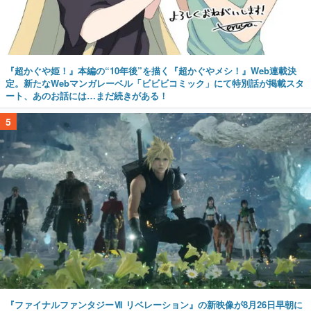
『超かぐや姫！』本編の“10年後”を描く『超かぐやメシ！』Web連載決
定。新たなWebマンガレーベル「ビビビコミック」にて特別話が掲載スタ
ート、あのお話には…まだ続きがある！
5
『ファイナルファンタジーⅦ リベレーション』の新映像が8月26日早朝に