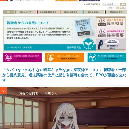
「タバコを止められない猫耳キャラを描く深夜枠アニメ」に視聴者の一部
から批判意見。違法薬物の使用と思しき描写も含めて、BPOが議論を交わ
す
2