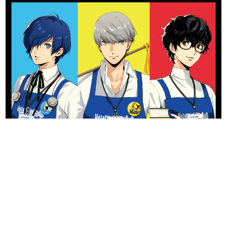
日本のコンテンツ産業やカルチャーに与えた影響を探る企
画です。
日本モバイルゲーム産業史
日本のモバイルゲーム史における主要なトピック・タイト
ルを網羅するほか、開発者へのインタビューや識者による
解説を掲載。約20年の歴史が一望できる決定版！
若ゲのいたり〜ゲームクリエイターの青春〜
『うつヌケ』『ペンと箸』等で知られるマンガ家・田中圭
一先生によるゲーム業界レポートマンガです。
なんでゲームは面白い？
ゲーム開発者・hamatsu氏がゲームの魅力を画面や操作の
具体的な形から解き明かしていく、硬派で骨太な評論連載
です。
ゲームが変えた日本語
「経験値」「裏技」「ラスボス」… ゲームにまつわる言葉
の起源や用法の変遷を、コンピューター文化史研究家・タ
イニーP氏が徹底調査。
カテゴリ
特集記事