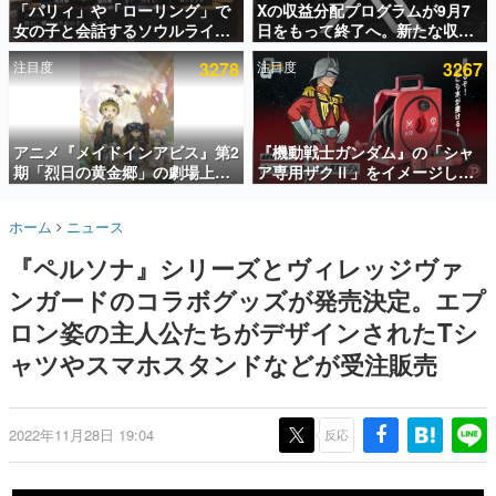
「パリィ」や「ローリング」で
Xの収益分配プログラムが9月7
女の子と会話するソウルライク
日をもって終了へ。新たな収益
インタビュー
恋愛ゲーム『小早川さんはソウ
化制度「Original Content
注目度
3278
注目度
3267
ルライク』無料公開。返事に失
Rewards Program」を発表
連載・特集一覧
敗すると「YOU DIED」
殿堂入り記事
SNS拡散数が数千以上！ ページビュー数万以上！ などな
アニメ『メイドインアビス』第2
『機動戦士ガンダム』の「シャ
ど。多くの人々に読まれた、電ファミ渾身の“殿堂入り”記
期「烈日の黄金郷」の劇場上映
ア専用ザクⅡ」をイメージした
事をまとめました。
が決定！レグ役・伊瀬茉莉也さ
散水ホースリールが予約開始。
んらが登壇する舞台挨拶も実施
本体にはシャアのパーソナルマ
ゲームの企画書
ホーム
ニュース
ークやジオン公国軍のエンブレ
名作ゲームクリエイターの方々に製作時のエピソードをお
聞きし、ヒットする企画（ゲーム）とは何か？を探ってい
ム、型式番号などを配置
『ペルソナ』シリーズとヴィレッジヴァ
きます。
ンガードのコラボグッズが発売決定。エプ
赫本
この物語を解いてはいけない。『赫本』は、〈試験問題〉
ロン姿の主人公たちがデザインされたTシ
の形をした短編ホラー小説集です。
ャツやスマホスタンドなどが受注販売
新世代に訊く
これからのデジタルゲーム市場を担う若きクリエイター達
の姿を追い、彼らのルーツと情熱を探っていきます。
2022年11月28日 19:04
反応
ゲーム世代の作家たち
ゲームに多大な影響を受けた作家さんに取材し、ゲームが