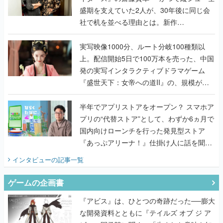
盛期を支えていた2人が、30年後に同じ会
社で机を並べる理由とは。新作
『TATSUJIN EXTREME』で初タッグを組
んだレジェンド2人に訊く開発秘話
実写映像1000分、ルート分岐100種類以
上。配信開始5日で100万本を売った、中国
発の実写インタラクティブドラマゲーム
『盛世天下：女帝への道II』の、規模が違
うこだわりをプロデューサーに聞いた
半年でアプリストアをオープン？ スマホア
プリの“代替ストア”として、わずか6ヵ月で
国内向けローンチを行った発見型ストア
『あっぷアリーナ！』仕掛け人に話を聞い
てみた
インタビュー
の記事一覧
ゲームの企画書
『アビス』は、ひとつの奇跡だった──膨大
な開発資料とともに『テイルズ オブ ジ ア