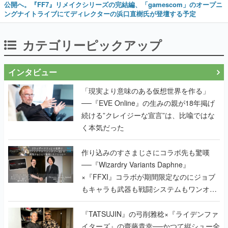
公開へ。『FF7』リメイクシリーズの完結編、「gamescom」のオープニ
ングナイトライブにてディレクターの浜口直樹氏が登壇する予定
カテゴリーピックアップ
インタビュー
「現実より意味のある仮想世界を作る」
──『EVE Online』の生みの親が18年掲げ
続ける”クレイジーな宣言”は、比喩ではな
く本気だった
作り込みのすさまじさにコラボ先も驚嘆
──『Wizardry Variants Daphne』
×『FFXI』コラボが期間限定なのにジョブ
もキャラも武器も戦闘システムもワンオフ
で作り込まれた理由を両ディレクターに聞
く
『TATSUJIN』の弓削雅稔×『ライデンファ
イターズ』の齋藤貴幸──かつて縦シュー全