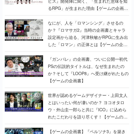
ビス』開発陣に聞く、「生まれた意味を知
るRPG」が生まれた理由【ゲームの企画
書】
なにが、人を「ロマンシング」させるの
か？『ロマサガ2』当時の企画書とキャラ
設定画から迫る、河津秋敏がRPGに生み出
した「ロマン」の正体とは【ゲームの企画
書】
『ガンパレ』の企画書、ついに公開━初代
PSの伝説的タイトルは、なぜ生まれたの
か？そして『LOOP8』へ受け継がれたもの
【ゲームの企画書】
世界が認めるゲームデザイナー・上田文人
とはいったい何が凄いのか？ ヨコオタロ
ウ・外山圭一郎らと共に『ICO』に込めら
れたこだわりを語り尽くす！【ゲームの企
画書】
【ゲームの企画書】『ペルソナ3』を築き