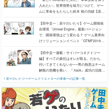
入れたい」世界情勢を味方につけて、ゲー
ムに革命をもたらした鈴木 裕の功績【若ゲ
のいたり】
【田中圭一：若ゲのいたり】ゲーム開発統
合環境「Unreal Engine」最新バージョン
で、開発環境はどう変わる？ ゲーム業界向
けソリューションイベント「GTMF2019」
に行って、より理解を深めよう【PR】
【田中圭一連載：サイバーコネクトツー
編】すべての責任はオレが取る。だから、
付いてきてくれないか──男の熱意はチーム
解散の危機を救い、『.hack』成功の活路を
開く。業界の快男児・松山 洋に流れる血は
若ゲのいたり〜ゲームクリエイターの青春〜
の記事一覧
『少年ジャンプ』色だった【若ゲのいた
り】