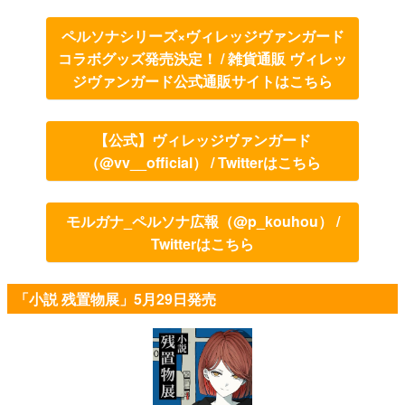
ペルソナシリーズ×ヴィレッジヴァンガード
コラボグッズ発売決定！ / 雑貨通販 ヴィレッ
ジヴァンガード公式通販サイトはこちら
【公式】ヴィレッジヴァンガード
（@vv__official） / Twitterはこちら
モルガナ_ペルソナ広報（@p_kouhou） /
Twitterはこちら
「小説 残置物展」5月29日発売