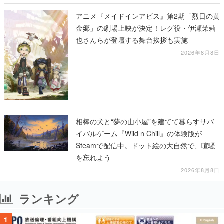
アニメ『メイドインアビス』第2期「烈日の黄
金郷」の劇場上映が決定！レグ役・伊瀬茉莉
也さんらが登壇する舞台挨拶も実施
2026年8月8日
相棒の犬と“夢の山小屋”を建てて暮らすサバ
イバルゲーム『Wild n Chill』の体験版が
Steamで配信中。ドット絵の大自然で、喧騒
を忘れよう
2026年8月8日
ランキング
1