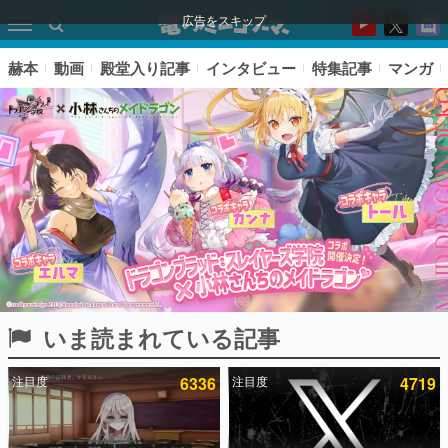
広告をスキップ
赫本
動画
殿堂入り記事
インタビュー
特集記事
マンガ
いま読まれている記事
ピックアップ
注目度
6336
注目度
4719
電ファミのいま読まれている記事ランキング
アプリセール情報