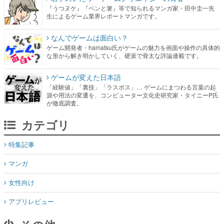
『うつヌケ』『ペンと箸』等で知られるマンガ家・田中圭一先
生によるゲーム業界レポートマンガです。
なんでゲームは面白い？
ゲーム開発者・hamatsu氏がゲームの魅力を画面や操作の具体的
な形から解き明かしていく、硬派で骨太な評論連載です。
ゲームが変えた日本語
「経験値」「裏技」「ラスボス」… ゲームにまつわる言葉の起
源や用法の変遷を、コンピューター文化史研究家・タイニーP氏
が徹底調査。
カテゴリ
特集記事
マンガ
女性向け
アプリレビュー