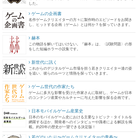
した。
ゲームの企画書
名作ゲームクリエイターの方々に製作時のエピソードをお聞き
し、ヒットする企画（ゲーム）とは何か？を探っていきます。
赫本
この物語を解いてはいけない。『赫本』は、〈試験問題〉の形
をした短編ホラー小説集です。
新世代に訊く
これからのデジタルゲーム市場を担う若きクリエイター達の姿
を追い、彼らのルーツと情熱を探っていきます。
ゲーム世代の作家たち
ゲームに多大な影響を受けた作家さんに取材し、ゲームが日本
のコンテンツ産業やカルチャーに与えた影響を探る企画です。
日本モバイルゲーム産業史
日本のモバイルゲーム史における主要なトピック・タイトルを
網羅するほか、開発者へのインタビューや識者による解説を掲
載。約20年の歴史が一望できる決定版！
若ゲのいたり〜ゲームクリエイターの青春〜