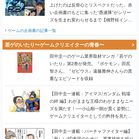
上げたのは反骨心とリスペクトだった。赤
い企画書のもとに集った“愚連隊”がシリー
ズを生まれ変わらせるまで【橋野桂インタ
ビュー】
ゲームの企画書
の記事一覧
若ゲのいたり〜ゲームクリエイターの青春〜
田中圭一のゲーム業界取材マンガ『若ゲの
いたり』第2巻が発売。『ポケモン』田尻
智さん、『ゼビウス』遠藤雅伸さんらの貴
重なエピソードを収録
【田中圭一連載：アイマス/ガンダム 戦場
の絆 編】わがままな王様のわがままなニー
ズを満たす！──小山順一朗が貫く姿勢に、
ゲームクリエイターとしての矜持を見た
【若ゲのいたり最終回】
【田中圭一連載：バーチャファイター編】
「新しい3D表現のために、軍事技術を採り