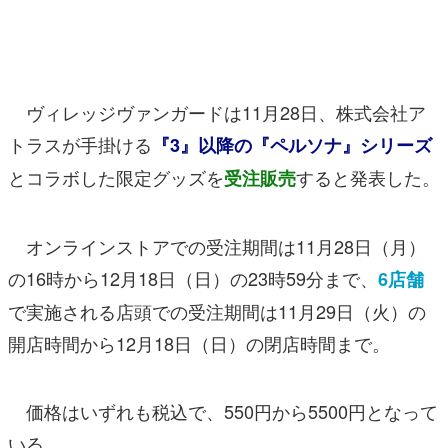
マンガ
女性向け
ヴィレッジヴァンガードは11月28日、株式会社ア
アプリレビュー
トラスが手掛ける
『3』以降の『ペルソナ』シリーズ
その他
とコラボした限定グッズを
すると発表した。
受注販売
電ファミニコゲーマーとは？
オンラインストアでの受注期間は11月28日（月）
運営：株式会社マレ
の16時から12月18日（日）の23時59分まで、
6店舗
で実施される店頭での受注期間は11月29日（火）の
開店時間から12月18日（日）の閉店時間まで。
価格はいずれも税込で、550円から5500円となって
いる。