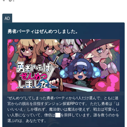
AD
勇者パーティはぜんめつしました。
“ぜんめつ”してしまった勇者パーティから1人だけ選んで、ともに迷
宮からの脱出を目指すダンジョン探索RPGです。 ただし勇者は「は
い/いいえ」しか喋れず、魔法使いは魔法が使えず、戦士は可愛らし
い人形になっていて、僧侶は██を崇拝しています。誰を救うのかを
選ぶのは、あなたです。