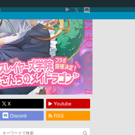
5
X
Youtube
Discord
RSS