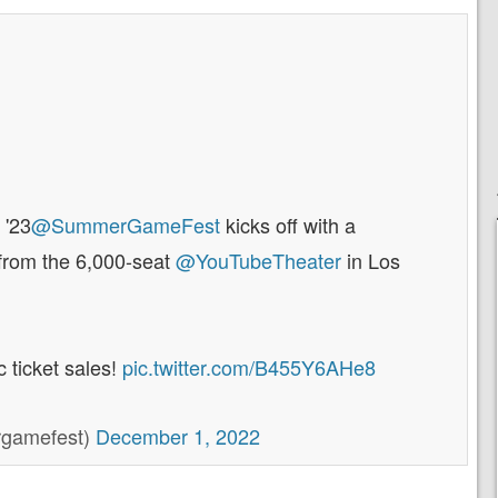
 '23
@SummerGameFest
kicks off with a
from the 6,000-seat
@YouTubeTheater
in Los
c ticket sales!
pic.twitter.com/B455Y6AHe8
gamefest)
December 1, 2022