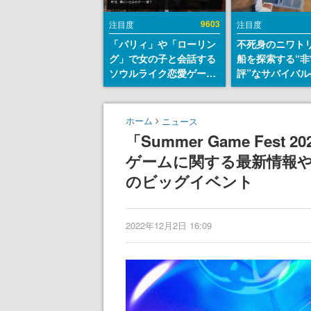
9603
注目度
注目度
「パリィ」や「ローリン
不死身のニワト
グ」で女の子と会話する
船を探索する“非
ソウルライク恋愛ゲーム
評”なサバイバル
『小早川さんはソウルラ
『Breathedg
イク』無料公開。返事に
で配布中。入手
失敗すると「YOU
間は8月10日ま
ホーム
ニュース
DIED」
「Summer Game Fes
ゲームに関する最新情報
のビッグイベント
2022年12月2日 16:09