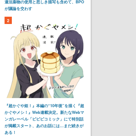
違法薬物の使用と思しき描写も含めて、BPO
が議論を交わす
2
『超かぐや姫！』本編の“10年後”を描く『超
かぐやメシ！』Web連載決定。新たなWebマ
ンガレーベル「ビビビコミック」にて特別話
が掲載スタート、あのお話には…まだ続きが
ある！