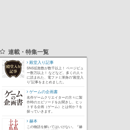
連載・特集一覧
殿堂入り記事
SNS拡散数が数千以上！ ページビュ
ー数万以上！ などなど。多くの人々
に読まれた、電ファミ渾身の“殿堂入
り”記事をまとめました。
ゲームの企画書
名作ゲームクリエイターの方々に製
作時のエピソードをお聞きし、ヒッ
トする企画（ゲーム）とは何か？を
探っていきます。
赫本
この物語を解いてはいけない。『赫