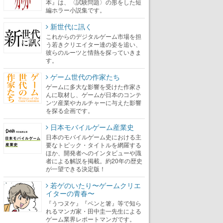
本』は、〈試験問題〉の形をした短
編ホラー小説集です。
新世代に訊く
これからのデジタルゲーム市場を担
う若きクリエイター達の姿を追い、
彼らのルーツと情熱を探っていきま
す。
ゲーム世代の作家たち
ゲームに多大な影響を受けた作家さ
んに取材し、ゲームが日本のコンテ
ンツ産業やカルチャーに与えた影響
を探る企画です。
日本モバイルゲーム産業史
日本のモバイルゲーム史における主
要なトピック・タイトルを網羅する
ほか、開発者へのインタビューや識
者による解説を掲載。約20年の歴史
が一望できる決定版！
若ゲのいたり〜ゲームクリエ
イターの青春〜
『うつヌケ』『ペンと箸』等で知ら
れるマンガ家・田中圭一先生による
ゲーム業界レポートマンガです。