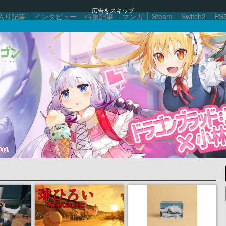
広告をスキップ
入り記事
インタビュー
特集記事
マンガ
Steam
Switch2
PS