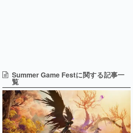
日本のコンテンツ産業やカルチャーに与えた影響を探る企
画です。
日本モバイルゲーム産業史
日本のモバイルゲーム史における主要なトピック・タイト
ルを網羅するほか、開発者へのインタビューや識者による
解説を掲載。約20年の歴史が一望できる決定版！
若ゲのいたり〜ゲームクリエイターの青春〜
『うつヌケ』『ペンと箸』等で知られるマンガ家・田中圭
一先生によるゲーム業界レポートマンガです。
なんでゲームは面白い？
ゲーム開発者・hamatsu氏がゲームの魅力を画面や操作の
Summer Game Festに関する記事一
具体的な形から解き明かしていく、硬派で骨太な評論連載
覧
です。
ゲームが変えた日本語
「経験値」「裏技」「ラスボス」… ゲームにまつわる言葉
の起源や用法の変遷を、コンピューター文化史研究家・タ
イニーP氏が徹底調査。
カテゴリ
特集記事