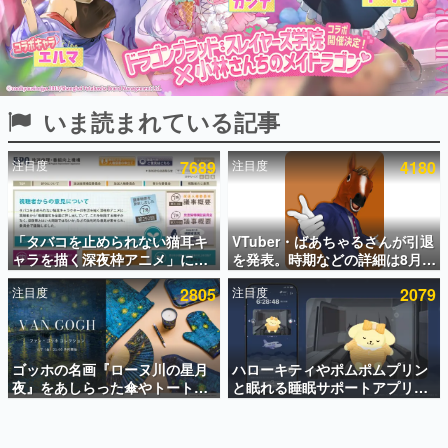
インタビュー
連載・特集一覧
殿堂入り記事
いま読まれている記事
SNS拡散数が数千以上！ ページビュー数万以上！ などな
ど。多くの人々に読まれた、電ファミ渾身の“殿堂入り”記
事をまとめました。
注目度
7689
注目度
4180
ゲームの企画書
名作ゲームクリエイターの方々に製作時のエピソードをお
聞きし、ヒットする企画（ゲーム）とは何か？を探ってい
「タバコを止められない猫耳キ
VTuber・ばあちゃるさんが引退
きます。
ャラを描く深夜枠アニメ」に視
を発表。時期などの詳細は8月9
赫本
聴者の一部から批判意見。違法
日15時からの配信で説明
この物語を解いてはいけない。『赫本』は、〈試験問題〉
注目度
2805
注目度
2079
薬物の使用と思しき描写も含め
の形をした短編ホラー小説集です。
て、BPOが議論を交わす
新世代に訊く
ゴッホの名画『ローヌ川の星月
ハローキティやポムポムプリン
これからのデジタルゲーム市場を担う若きクリエイター達
の姿を追い、彼らのルーツと情熱を探っていきます。
夜』をあしらった傘やトートバ
と眠れる睡眠サポートアプリ
ッグなどが登場。8月7日21時よ
『ゆめたび』が配信中。キャラ
り2日間限定で予約販売
ごとのASMRや目覚ましアラー
ゲーム世代の作家たち
ムも搭載
ゲームに多大な影響を受けた作家さんに取材し、ゲームが