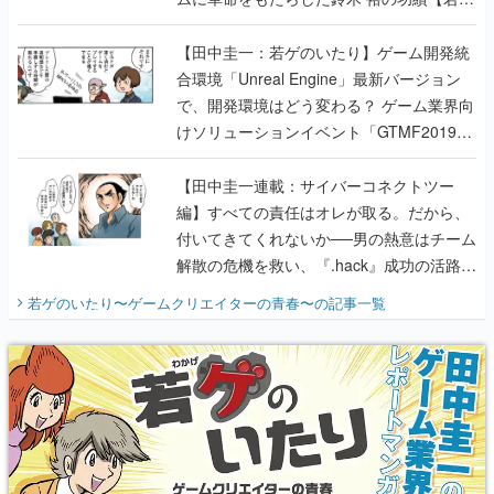
のいたり】
【田中圭一：若ゲのいたり】ゲーム開発統
合環境「Unreal Engine」最新バージョン
で、開発環境はどう変わる？ ゲーム業界向
けソリューションイベント「GTMF2019」
に行って、より理解を深めよう【PR】
【田中圭一連載：サイバーコネクトツー
編】すべての責任はオレが取る。だから、
付いてきてくれないか──男の熱意はチーム
解散の危機を救い、『.hack』成功の活路を
開く。業界の快男児・松山 洋に流れる血は
若ゲのいたり〜ゲームクリエイターの青春〜
の記事一覧
『少年ジャンプ』色だった【若ゲのいた
り】