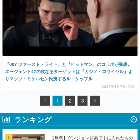
『007 ファースト・ライト』と『ヒットマン』のコラボが発表。
エージェント47の次なるターゲットは『カジノ・ロワイヤル』よ
りマッツ・ミケルセン氏扮するル・シッフル
2025年6月7日 公開
1
2
3
ランキング
1
【無料】ダンジョン探索で手に入れたもの