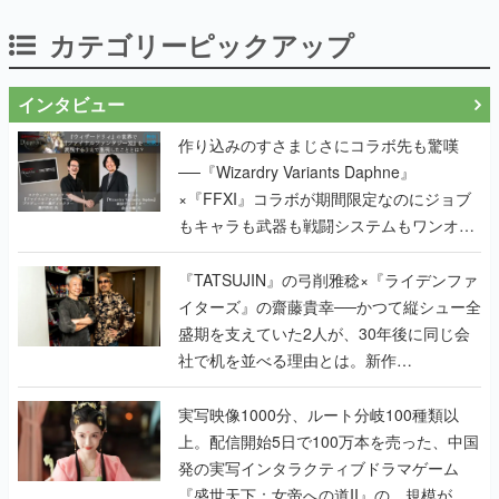
カテゴリーピックアップ
インタビュー
作り込みのすさまじさにコラボ先も驚嘆
──『Wizardry Variants Daphne』
×『FFXI』コラボが期間限定なのにジョブ
もキャラも武器も戦闘システムもワンオフ
で作り込まれた理由を両ディレクターに聞
く
『TATSUJIN』の弓削雅稔×『ライデンファ
イターズ』の齋藤貴幸──かつて縦シュー全
盛期を支えていた2人が、30年後に同じ会
社で机を並べる理由とは。新作
『TATSUJIN EXTREME』で初タッグを組
んだレジェンド2人に訊く開発秘話
実写映像1000分、ルート分岐100種類以
上。配信開始5日で100万本を売った、中国
発の実写インタラクティブドラマゲーム
『盛世天下：女帝への道II』の、規模が違