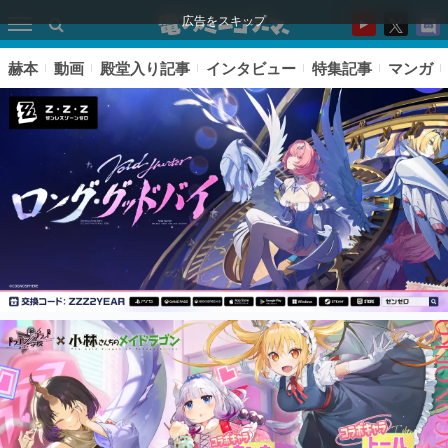
広告をスキップ
赫本
動画
殿堂入り記事
インタビュー
特集記事
マンガ
ピックアップ
電ファミのいま読まれている記事ランキング
アプリセール情報