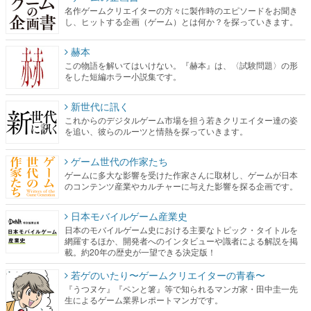
名作ゲームクリエイターの方々に製作時のエピソードをお聞き
し、ヒットする企画（ゲーム）とは何か？を探っていきます。
赫本
この物語を解いてはいけない。『赫本』は、〈試験問題〉の形
をした短編ホラー小説集です。
新世代に訊く
これからのデジタルゲーム市場を担う若きクリエイター達の姿
を追い、彼らのルーツと情熱を探っていきます。
ゲーム世代の作家たち
ゲームに多大な影響を受けた作家さんに取材し、ゲームが日本
のコンテンツ産業やカルチャーに与えた影響を探る企画です。
日本モバイルゲーム産業史
日本のモバイルゲーム史における主要なトピック・タイトルを
網羅するほか、開発者へのインタビューや識者による解説を掲
載。約20年の歴史が一望できる決定版！
若ゲのいたり〜ゲームクリエイターの青春〜
『うつヌケ』『ペンと箸』等で知られるマンガ家・田中圭一先
生によるゲーム業界レポートマンガです。