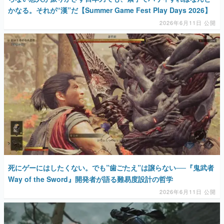
かなる。それが“漢”だ【Summer Game Fest Play Days 2026】
2026年6月11日 公開
死にゲーにはしたくない。でも”歯ごたえ”は譲らない──『鬼武者
Way of the Sword』開発者が語る難易度設計の哲学
2026年6月11日 公開