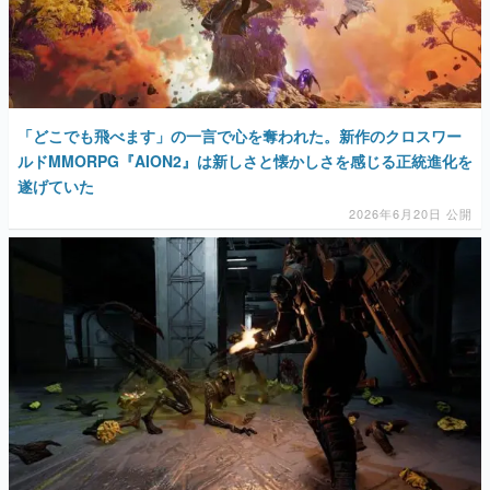
マンガ
女性向け
アプリレビュー
「どこでも飛べます」の一言で心を奪われた。新作のクロスワー
ルドMMORPG『AION2』は新しさと懐かしさを感じる正統進化を
その他
遂げていた
2026年6月20日 公開
電ファミニコゲーマーとは？
運営：株式会社マレ