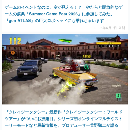
ゲームのイベントなのに、空が見える！？ やたらと開放的なゲ
ームの祭典「Summer Game Fest 2026」に参加してみた。
『gen ATLAS』の巨大ロボヘッドにも乗れちゃいます
2026年6月9日 公開
『クレイジータクシー』最新作『クレイジータクシー：ワールド
ツアー』がついにお披露目。シリーズ初オンラインマルチやスト
ーリーモードなど最新情報を、プロデューサー菅野顕二が語る