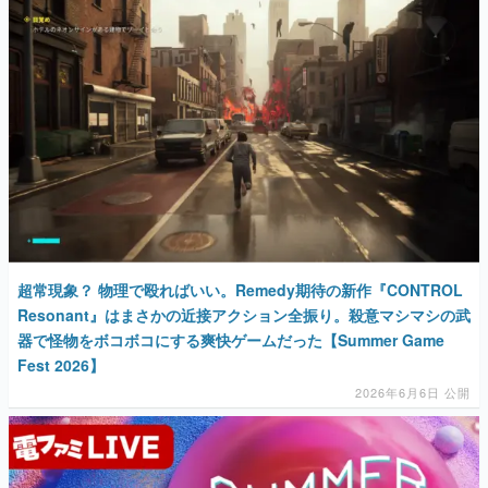
超常現象？ 物理で殴ればいい。Remedy期待の新作『CONTROL
Resonant』はまさかの近接アクション全振り。殺意マシマシの武
器で怪物をボコボコにする爽快ゲームだった【Summer Game
Fest 2026】
2026年6月6日 公開