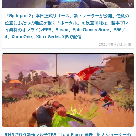
『Splitgate 2』本日正式リリース。新トレーラーが公開。任意の
位置にふたつの地点を繋ぐ「ポータル」を設置可能な、基本プレ
イ無料のオンラインFPS。Steam、Epic Games Store、PS5／
4、Xbox One、Xbox Series X|Sで配信
2025年6月7日 公開
5対5で戦う新作マルチTPS『Last Flag』発表。対人シューターの