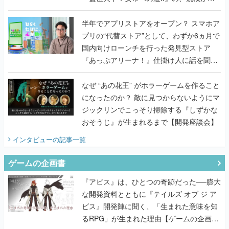
うこだわりをプロデューサーに聞いた
半年でアプリストアをオープン？ スマホア
プリの“代替ストア”として、わずか6ヵ月で
国内向けローンチを行った発見型ストア
『あっぷアリーナ！』仕掛け人に話を聞い
てみた
なぜ “あの花王” がホラーゲームを作ること
になったのか？ 敵に見つからないようにマ
ジックリンでこっそり掃除する『しずかな
おそうじ』が生まれるまで【開発座談会】
インタビュー
の記事一覧
ゲームの企画書
『アビス』は、ひとつの奇跡だった──膨大
な開発資料とともに『テイルズ オブ ジ ア
ビス』開発陣に聞く、「生まれた意味を知
るRPG」が生まれた理由【ゲームの企画