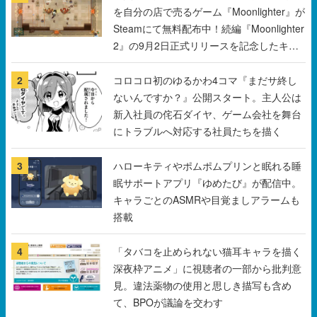
を自分の店で売るゲーム『Moonlighter』が
Steamにて無料配布中！続編『Moonlighter
2』の9月2日正式リリースを記念したキャ
ンペーン
2
コロコロ初のゆるかわ4コマ『まだサ終し
ないんですか？』公開スタート。主人公は
新入社員の侘石ダイヤ、ゲーム会社を舞台
にトラブルへ対応する社員たちを描く
3
ハローキティやポムポムプリンと眠れる睡
眠サポートアプリ『ゆめたび』が配信中。
キャラごとのASMRや目覚ましアラームも
搭載
4
「タバコを止められない猫耳キャラを描く
深夜枠アニメ」に視聴者の一部から批判意
見。違法薬物の使用と思しき描写も含め
て、BPOが議論を交わす