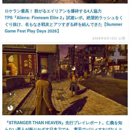
ロケラン最高！ 群がるエイリアンを爆砕する4人協力
TPS『Aliens: Fireteam Elite 2』試遊レポ。絶望的ラッシュをく
ぐり抜け、名もなき戦友とアツすぎる絆を結んできた【Summer
Game Fest Play Days 2026】
2026年6月12日 公開
『STRANGER THAN HEAVEN』先行プレイレポート。仁義を知
らない悪人が振りかざす日本刀でも、素手でパリィすればなんと