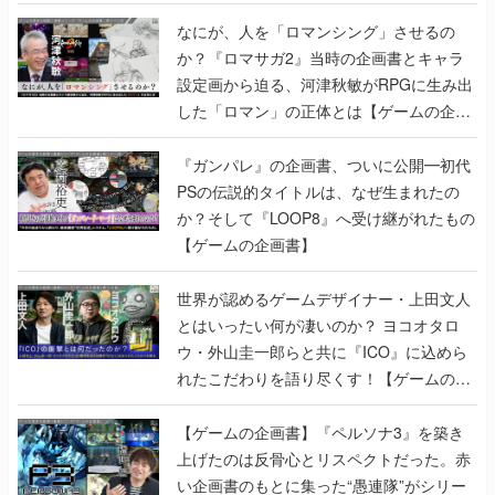
書】
なにが、人を「ロマンシング」させるの
か？『ロマサガ2』当時の企画書とキャラ
設定画から迫る、河津秋敏がRPGに生み出
した「ロマン」の正体とは【ゲームの企画
書】
『ガンパレ』の企画書、ついに公開━初代
PSの伝説的タイトルは、なぜ生まれたの
か？そして『LOOP8』へ受け継がれたもの
【ゲームの企画書】
世界が認めるゲームデザイナー・上田文人
とはいったい何が凄いのか？ ヨコオタロ
ウ・外山圭一郎らと共に『ICO』に込めら
れたこだわりを語り尽くす！【ゲームの企
画書】
【ゲームの企画書】『ペルソナ3』を築き
上げたのは反骨心とリスペクトだった。赤
い企画書のもとに集った“愚連隊”がシリー