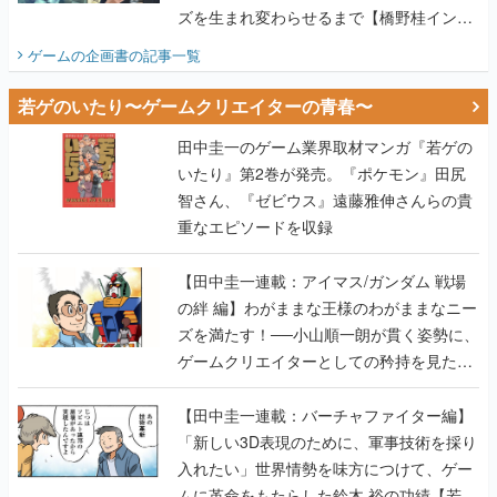
ズを生まれ変わらせるまで【橋野桂インタ
ビュー】
ゲームの企画書
の記事一覧
若ゲのいたり〜ゲームクリエイターの青春〜
田中圭一のゲーム業界取材マンガ『若ゲの
いたり』第2巻が発売。『ポケモン』田尻
智さん、『ゼビウス』遠藤雅伸さんらの貴
重なエピソードを収録
【田中圭一連載：アイマス/ガンダム 戦場
の絆 編】わがままな王様のわがままなニー
ズを満たす！──小山順一朗が貫く姿勢に、
ゲームクリエイターとしての矜持を見た
【若ゲのいたり最終回】
【田中圭一連載：バーチャファイター編】
「新しい3D表現のために、軍事技術を採り
入れたい」世界情勢を味方につけて、ゲー
ムに革命をもたらした鈴木 裕の功績【若ゲ