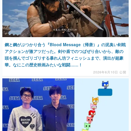
鋼と鋼がぶつかり合う『Blood Message（帰唐）』の泥臭い剣戟
アクションが激アツだった。剣や盾でのつばぜり合いから、敵の
頭を掴んでゴリゴリする暴れん坊フィニッシュまで、演出が超豪
華。なにこの歴史映画みたいな戦闘……！
2026年6月10日 公開