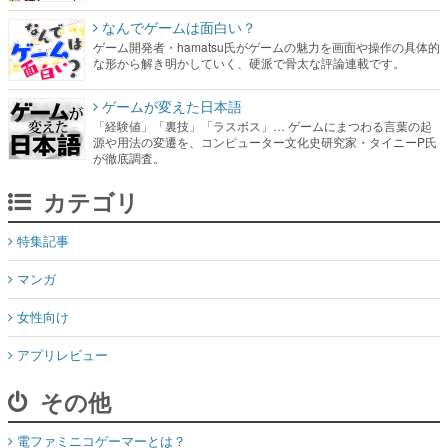
なんでゲームは面白い？
ゲーム開発者・hamatsu氏がゲームの魅力を画面や操作の具体的
な形から解き明かしていく、硬派で骨太な評論連載です。
ゲームが変えた日本語
「経験値」「裏技」「ラスボス」… ゲームにまつわる言葉の起
源や用法の変遷を、コンピューター文化史研究家・タイニーP氏
が徹底調査。
カテゴリ
特集記事
マンガ
女性向け
アプリレビュー
その他
電ファミニコゲーマーとは？