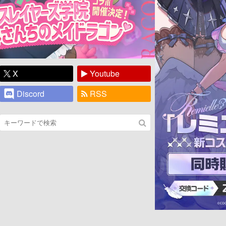
X
Youtube
Discord
RSS