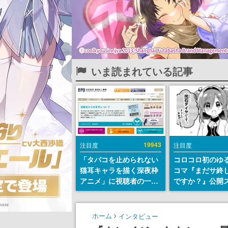
いま読まれている記事
19943
注目度
注目度
「タバコを止められない
コロコロ初のゆ
猫耳キャラを描く深夜枠
コマ『まだサ終
アニメ」に視聴者の一部
ですか？』公開
から批判意見。違法薬物
ト。主人公は新
の使用と思わしき描写も
侘石ダイヤ、ゲ
含めて、BPOが議論を交
を舞台にトラブ
ホーム
インタビュー
わす
する社員たちを