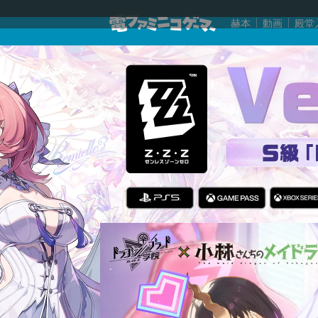
赫本
動画
殿堂