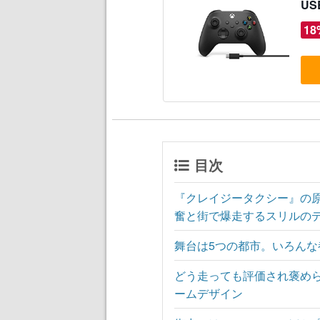
US
18
目次
『クレイジータクシー』の
奮と街で爆走するスリルの
舞台は5つの都市。いろん
どう走っても評価され褒め
ームデザイン