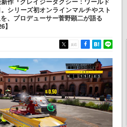
最新作『クレイジータクシー：ワールド
記念したキャンペーン
目。シリーズ初オンラインマルチやスト
報を、プロデューサー菅野顕二が語る
26】
反応