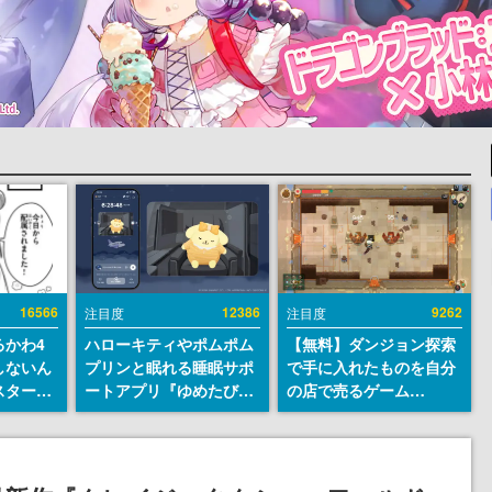
16566
12386
9262
注目度
注目度
るかわ4
ハローキティやポムポム
【無料】ダンジョン探索
しないん
プリンと眠れる睡眠サポ
で手に入れたものを自分
スター
ートアプリ『ゆめたび』
の店で売るゲーム
入社員の
が配信中。キャラごとの
『Moonlighter』が
ーム会社
ASMRや目覚ましアラー
Steamにて無料配布中！
ルへ対応
ムも搭載
続編『Moonlighter 2』
描く
の9月2日正式リリースを