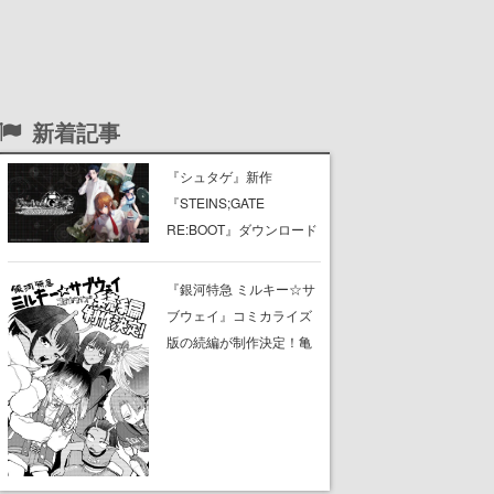
新着記事
『シュタゲ』新作
『STEINS;GATE
RE:BOOT』ダウンロード
版の予約受付がスター
ト、ニンテンドーストア
『銀河特急 ミルキー☆サ
とSteamにて。PS Store
ブウェイ』コミカライズ
もオープン
版の続編が制作決定！亀
山陽平監督書き下ろしの
新規ストーリーに