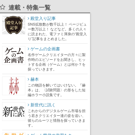
連載・特集一覧
殿堂入り記事
SNS拡散数が数千以上！ ページビュ
ー数万以上！ などなど。多くの人々
に読まれた、電ファミ渾身の“殿堂入
り”記事をまとめました。
ゲームの企画書
名作ゲームクリエイターの方々に製
作時のエピソードをお聞きし、ヒッ
トする企画（ゲーム）とは何か？を
探っていきます。
赫本
この物語を解いてはいけない。『赫
本』は、〈試験問題〉の形をした短
編ホラー小説集です。
新世代に訊く
これからのデジタルゲーム市場を担
う若きクリエイター達の姿を追い、
彼らのルーツと情熱を探っていきま
す。
ゲーム世代の作家たち