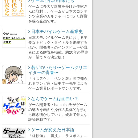
ゲームに多大な影響を受けた作家さ
んに取材し、ゲームが日本のコンテ
ンツ産業やカルチャーに与えた影響
を探る企画です。
日本モバイルゲーム産業史
日本のモバイルゲーム史における主
要なトピック・タイトルを網羅する
ほか、開発者へのインタビューや識
者による解説を掲載。約20年の歴史
が一望できる決定版！
若ゲのいたり〜ゲームクリエ
イターの青春〜
『うつヌケ』『ペンと箸』等で知ら
れるマンガ家・田中圭一先生による
ゲーム業界レポートマンガです。
なんでゲームは面白い？
ゲーム開発者・hamatsu氏がゲーム
の魅力を画面や操作の具体的な形か
ら解き明かしていく、硬派で骨太な
評論連載です。
ゲームが変えた日本語
「経験値」「裏技」「ラスボス」…