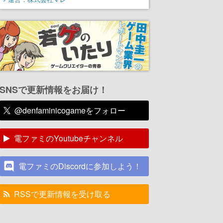
SNSで更新情報をお届け！
@denfaminicogameをフォロー
電ファミのYoutubeチャンネル
電ファミのDiscordに参加しよう！
RSSで更新情報を受け取る