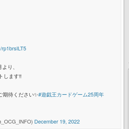
co/rp1brsILT5
2月より、
します‼️
ご期待ください✨
#遊戯王カードゲーム25周年
_OCG_INFO)
December 19, 2022