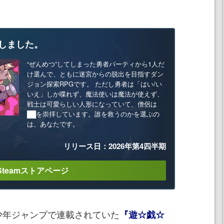
しました。
“ぜんめつ”してしまった勇者パーティから1人だ
け選んで、ともに迷宮からの脱出を目指すダン
ジョン探索RPGです。 ただし勇者は「はい/い
いえ」しか喋れず、魔法使いは魔法が使えず、
戦士は可愛らしい人形になっていて、僧侶は
██を崇拝しています。誰を救うのかを選ぶの
は、あなたです。
リリース日：2026年第4四半期
Steamストアページ
少年ジャンプで連載されていた
『遊☆戯☆