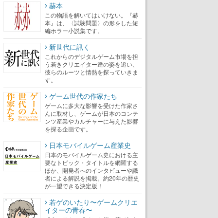
赫本
この物語を解いてはいけない。『赫
本』は、〈試験問題〉の形をした短
編ホラー小説集です。
新世代に訊く
これからのデジタルゲーム市場を担
う若きクリエイター達の姿を追い、
彼らのルーツと情熱を探っていきま
す。
ゲーム世代の作家たち
ゲームに多大な影響を受けた作家さ
んに取材し、ゲームが日本のコンテ
ンツ産業やカルチャーに与えた影響
を探る企画です。
日本モバイルゲーム産業史
日本のモバイルゲーム史における主
要なトピック・タイトルを網羅する
ほか、開発者へのインタビューや識
者による解説を掲載。約20年の歴史
が一望できる決定版！
若ゲのいたり〜ゲームクリエ
イターの青春〜