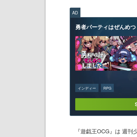
AD
勇者パーティはぜんめつ
インディー
RPG
『遊戯王OCG』は 週刊