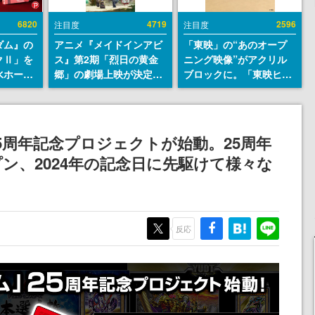
6820
4719
2596
注目度
注目度
ダム』の
アニメ『メイドインアビ
「東映」の“あのオープ
クⅡ」を
ス』第2期「烈日の黄金
ニング映像”がアクリル
水ホース
郷」の劇場上映が決定！
ブロックに。「東映ヒス
始。本体
レグ役・伊瀬茉莉也さん
トリカル グッズコレクシ
ーソナル
らが登壇する舞台挨拶も
ョン」が8月下旬より発
公国軍の
実施
売
式番号な
5周年記念プロジェクトが始動。25周年
ン、2024年の記念日に先駆けて様々な
反応