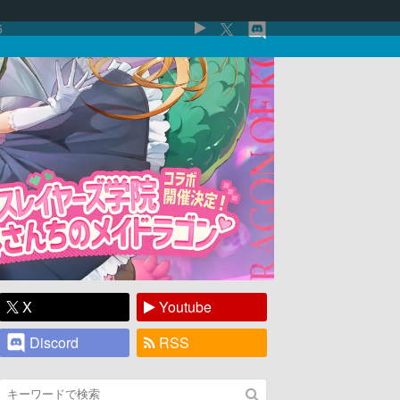
5
X
Youtube
Discord
RSS