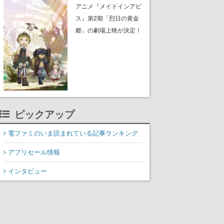
子）のビジュアルも公開
アニメ『メイドインアビ
ス』第2期「烈日の黄金
郷」の劇場上映が決定！
レグ役・伊瀬茉莉也さん
らが登壇する舞台挨拶も
実施
ピックアップ
電ファミのいま読まれている記事ランキング
アプリセール情報
インタビュー