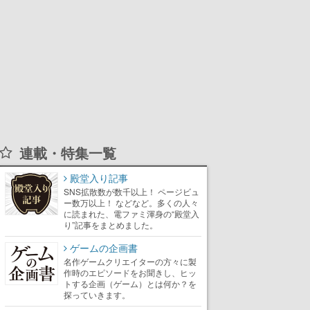
連載・特集一覧
殿堂入り記事
SNS拡散数が数千以上！ ページビュ
ー数万以上！ などなど。多くの人々
に読まれた、電ファミ渾身の“殿堂入
り”記事をまとめました。
ゲームの企画書
名作ゲームクリエイターの方々に製
作時のエピソードをお聞きし、ヒッ
トする企画（ゲーム）とは何か？を
探っていきます。