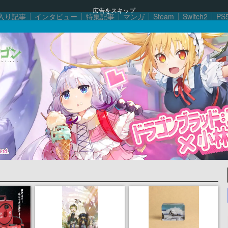
広告をスキップ
入り記事
インタビュー
特集記事
マンガ
Steam
Switch2
PS