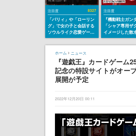
8327
注目度
注目度
「パリィ」や「ローリン
『機動戦士ガン
グ」で女の子と会話する
「シャア専用ザ
ソウルライク恋愛ゲーム
イメージした散
『小早川さんはソウルラ
リールが予約開
イク』無料公開。返事に
にはシャアのパ
失敗すると「YOU
マークやジオン
ホーム
ニュース
DIED」
エンブレム、型
『遊戯王』カードゲーム2
どを配置
記念の特設サイトがオープ
展開が予定
2022年12月20日 00:11