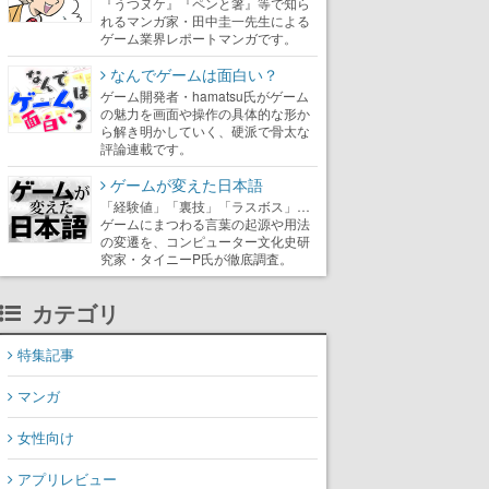
『うつヌケ』『ペンと箸』等で知ら
れるマンガ家・田中圭一先生による
ゲーム業界レポートマンガです。
なんでゲームは面白い？
ゲーム開発者・hamatsu氏がゲーム
の魅力を画面や操作の具体的な形か
ら解き明かしていく、硬派で骨太な
評論連載です。
ゲームが変えた日本語
「経験値」「裏技」「ラスボス」…
ゲームにまつわる言葉の起源や用法
の変遷を、コンピューター文化史研
究家・タイニーP氏が徹底調査。
カテゴリ
特集記事
マンガ
女性向け
アプリレビュー