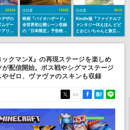
25234
13332
3619
注目度
注目度
ラデザの
映画『バイオハザード』
Kindle版『ファイナルフ
ズムゲー
全世界初公開シーン収録
ァンタジーIXえほん ビビ
チアリズ
の「日本限定」予告映像
とおじいちゃんと旅立ち
アページ
が解禁。バイオの日（8
の日に』が半額の「660
クターの
月10日）にあわせて、
円」となるセールが開催
さん
「ラクーンシティ総合病
中。原作スタッフの青木
院」へ行く配達人の姿が
和彦氏と板鼻利幸氏によ
ロックマンX』の再現ステージを楽しめ
披露
る「ビビ」の前日譚
ツが配信開始。ボス戦やシグマステージ
スやゼロ、ヴァヴァのスキンも収録
反応