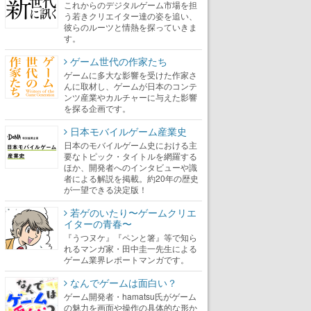
これからのデジタルゲーム市場を担
う若きクリエイター達の姿を追い、
彼らのルーツと情熱を探っていきま
す。
ゲーム世代の作家たち
ゲームに多大な影響を受けた作家さ
んに取材し、ゲームが日本のコンテ
ンツ産業やカルチャーに与えた影響
を探る企画です。
日本モバイルゲーム産業史
日本のモバイルゲーム史における主
要なトピック・タイトルを網羅する
ほか、開発者へのインタビューや識
者による解説を掲載。約20年の歴史
が一望できる決定版！
若ゲのいたり〜ゲームクリエ
イターの青春〜
『うつヌケ』『ペンと箸』等で知ら
れるマンガ家・田中圭一先生による
ゲーム業界レポートマンガです。
なんでゲームは面白い？
ゲーム開発者・hamatsu氏がゲーム
の魅力を画面や操作の具体的な形か