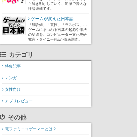
ら解き明かしていく、硬派で骨太な
評論連載です。
ゲームが変えた日本語
「経験値」「裏技」「ラスボス」…
ゲームにまつわる言葉の起源や用法
の変遷を、コンピューター文化史研
究家・タイニーP氏が徹底調査。
カテゴリ
特集記事
マンガ
女性向け
アプリレビュー
その他
電ファミニコゲーマーとは？