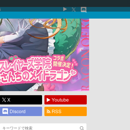
5
X
Youtube
Discord
RSS