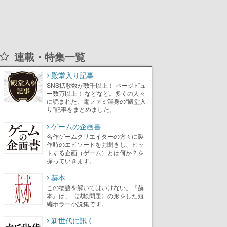
連載・特集一覧
殿堂入り記事
SNS拡散数が数千以上！ ページビュ
ー数万以上！ などなど。多くの人々
に読まれた、電ファミ渾身の“殿堂入
り”記事をまとめました。
ゲームの企画書
名作ゲームクリエイターの方々に製
作時のエピソードをお聞きし、ヒッ
トする企画（ゲーム）とは何か？を
探っていきます。
赫本
この物語を解いてはいけない。『赫
本』は、〈試験問題〉の形をした短
編ホラー小説集です。
新世代に訊く