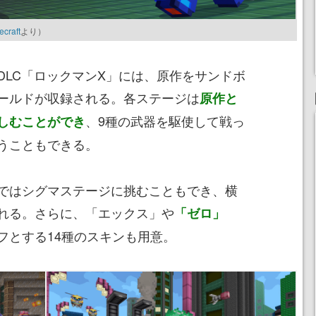
ecraft
より）
LC「ロックマンX」には、原作をサンドボ
ールドが収録される。各ステージは
原作と
、9種の武器を駆使して戦っ
しむことができ
うこともできる。
ではシグマステージに挑むこともでき、横
れる。さらに、「エックス」や
「ゼロ」
フとする14種のスキンも用意。