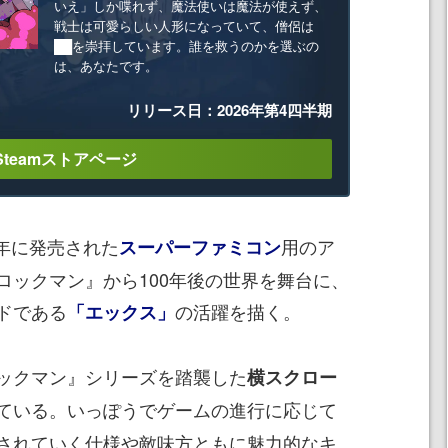
いえ」しか喋れず、魔法使いは魔法が使えず、
戦士は可愛らしい人形になっていて、僧侶は
██を崇拝しています。誰を救うのかを選ぶの
は、あなたです。
リリース日：2026年第4四半期
Steamストアページ
年に発売された
用のア
スーパーファミコン
ロックマン』から100年後の世界を舞台に、
ドである
の活躍を描く。
「エックス」
ックマン』シリーズを踏襲した
横スクロー
ている。いっぽうでゲームの進行に応じて
されていく仕様や敵味方ともに魅力的なキ