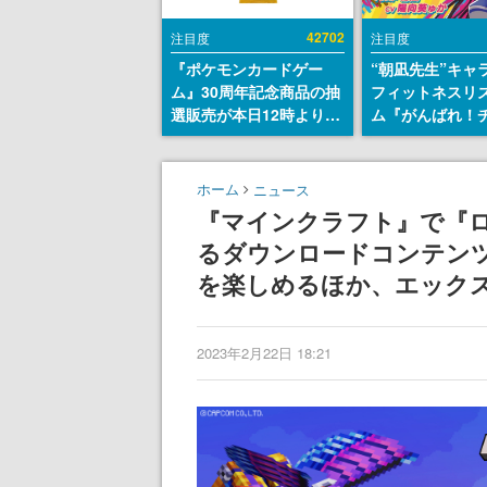
42702
注目度
注目度
『ポケモンカードゲー
“朝凪先生”キャ
ム』30周年記念商品の抽
フィットネスリ
選販売が本日12時より開
ム『がんばれ！
始。拡張パック「30th
ム』Steamスト
CELEBRATION」のボッ
が公開。キャラ
クスに、「プレミアムデ
CVは陽向葵ゅか
ホーム
ニュース
ッキセット エーフィ・ブ
『マインクラフト』で『
ラッキー」
るダウンロードコンテン
「FUTURISTIC BOX」の
計3商品
を楽しめるほか、エック
2023年2月22日 18:21