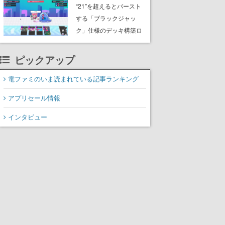
『ブラッドボーン』の新
“21”を超えるとバースト
作アイテムが登場
する「ブラックジャッ
ク」仕様のデッキ構築ロ
ーグライト『必殺！メガ
子パンチ！』が8月11日
ピックアップ
Steamにてリリース
電ファミのいま読まれている記事ランキング
アプリセール情報
インタビュー