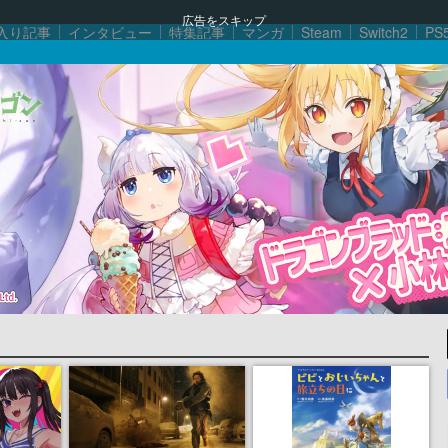
広告をスキップ
入り記事
インタビュー
特集記事
マンガ
Steam
Switch2
PS