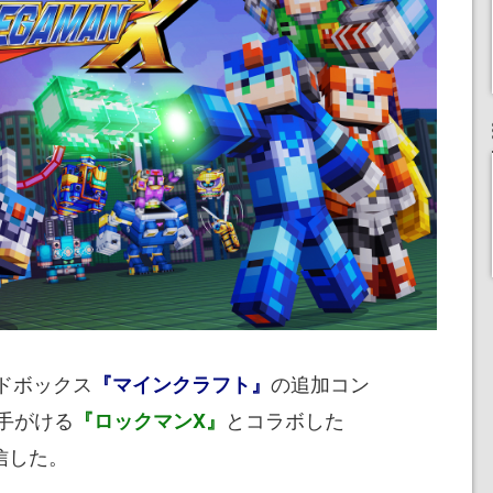
ンドボックス
の追加コン
『マインクラフト』
手がける
とコラボした
『ロックマンX』
信した。