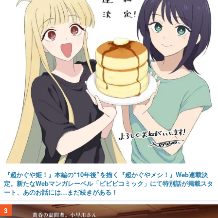
『超かぐや姫！』本編の“10年後”を描く『超かぐやメシ！』Web連載決
定。新たなWebマンガレーベル「ビビビコミック」にて特別話が掲載スタ
ート、あのお話には…まだ続きがある！
3