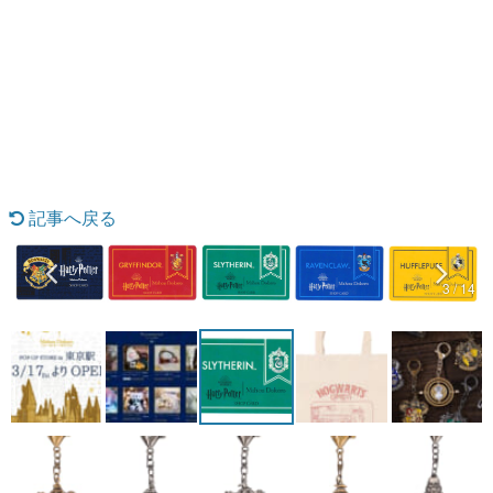
日本のコンテンツ産業やカルチャーに与えた影響を探る企
画です。
日本モバイルゲーム産業史
日本のモバイルゲーム史における主要なトピック・タイト
ルを網羅するほか、開発者へのインタビューや識者による
解説を掲載。約20年の歴史が一望できる決定版！
若ゲのいたり〜ゲームクリエイターの青春〜
『うつヌケ』『ペンと箸』等で知られるマンガ家・田中圭
一先生によるゲーム業界レポートマンガです。
記事へ戻る
なんでゲームは面白い？
ゲーム開発者・hamatsu氏がゲームの魅力を画面や操作の
具体的な形から解き明かしていく、硬派で骨太な評論連載
3 / 14
です。
ゲームが変えた日本語
「経験値」「裏技」「ラスボス」… ゲームにまつわる言葉
の起源や用法の変遷を、コンピューター文化史研究家・タ
イニーP氏が徹底調査。
カテゴリ
特集記事