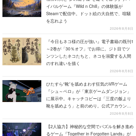
イバルゲーム『Wild n Chill』の体験版が
Steamで配信中。ドット絵の大自然で、喧騒
を忘れよう
2026年8月8日
『今日もネコ様の圧が強い』電子書籍の既刊1
～2巻が「30％オフ」でお得に。ジト目でツ
ンツンしたネコたちと、ネコを溺愛する人間
のすれ違いを描く
2026年8月8日
ひたすら“靴”を舐めまわす狂気のVRゲーム
『シュ～ペロ』が「東京ゲームダンジョン」
に展示中。キャッチコピーは「三度の飯より
靴を舐めよう」と前のめり。公式アカウント
も開設され、2026年リリースに向けて開発中
2026年8月8日
【2人協力】神秘的な空間でパズルを解き進め
るゲーム『Together in Forgotten Lands』が