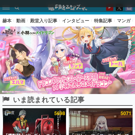
広告をスキップ
赫本
動画
殿堂入り記事
インタビュー
特集記事
マンガ
いま読まれている記事
ピックアップ
注目度
5698
注目度
5071
電ファミのいま読まれている記事ランキング
アプリセール情報