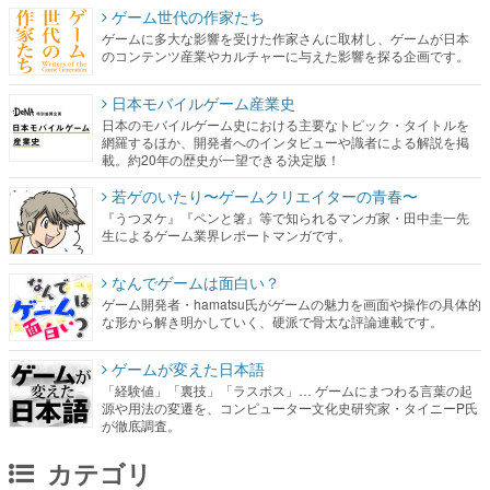
ゲーム世代の作家たち
ゲームに多大な影響を受けた作家さんに取材し、ゲームが日本
のコンテンツ産業やカルチャーに与えた影響を探る企画です。
日本モバイルゲーム産業史
日本のモバイルゲーム史における主要なトピック・タイトルを
網羅するほか、開発者へのインタビューや識者による解説を掲
載。約20年の歴史が一望できる決定版！
若ゲのいたり〜ゲームクリエイターの青春〜
『うつヌケ』『ペンと箸』等で知られるマンガ家・田中圭一先
生によるゲーム業界レポートマンガです。
なんでゲームは面白い？
ゲーム開発者・hamatsu氏がゲームの魅力を画面や操作の具体的
な形から解き明かしていく、硬派で骨太な評論連載です。
ゲームが変えた日本語
「経験値」「裏技」「ラスボス」… ゲームにまつわる言葉の起
源や用法の変遷を、コンピューター文化史研究家・タイニーP氏
が徹底調査。
カテゴリ