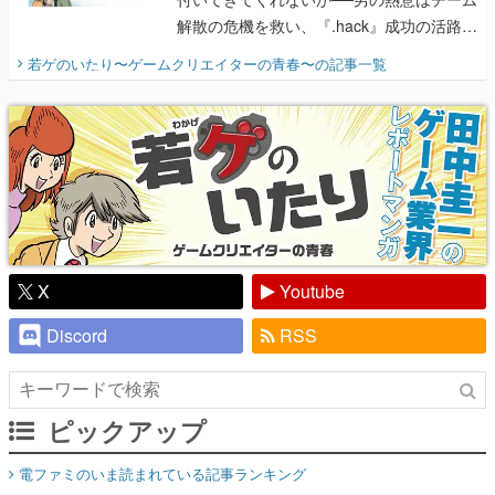
解散の危機を救い、『.hack』成功の活路を
開く。業界の快男児・松山 洋に流れる血は
若ゲのいたり〜ゲームクリエイターの青春〜
の記事一覧
『少年ジャンプ』色だった【若ゲのいた
り】
X
Youtube
Discord
RSS
ピックアップ
電ファミのいま読まれている記事ランキング