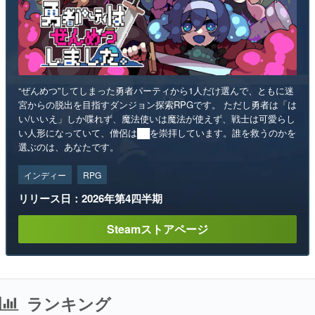
“ぜんめつ”してしまった勇者パーティから1人だけ選んで、ともに迷
宮からの脱出を目指すダンジョン探索RPGです。 ただし勇者は「は
い/いいえ」しか喋れず、魔法使いは魔法が使えず、戦士は可愛らし
い人形になっていて、僧侶は██を崇拝しています。誰を救うのかを
選ぶのは、あなたです。
インディー
RPG
リリース日：2026年第4四半期
Steamストアページ
ランキング