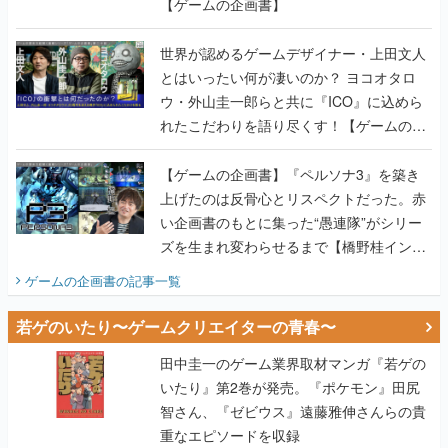
【ゲームの企画書】
世界が認めるゲームデザイナー・上田文人
とはいったい何が凄いのか？ ヨコオタロ
ウ・外山圭一郎らと共に『ICO』に込めら
れたこだわりを語り尽くす！【ゲームの企
画書】
【ゲームの企画書】『ペルソナ3』を築き
上げたのは反骨心とリスペクトだった。赤
い企画書のもとに集った“愚連隊”がシリー
ズを生まれ変わらせるまで【橋野桂インタ
ビュー】
ゲームの企画書
の記事一覧
若ゲのいたり〜ゲームクリエイターの青春〜
田中圭一のゲーム業界取材マンガ『若ゲの
いたり』第2巻が発売。『ポケモン』田尻
智さん、『ゼビウス』遠藤雅伸さんらの貴
重なエピソードを収録