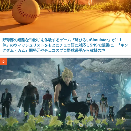
野球部の過酷な“補欠”を体験するゲーム『球ひろいSimulator』が「1
件」のウィッシュリストをもとにチェコ語に対応しSNSで話題に。『キン
グダム・カム』開発元やチェコのプロ野球選手から称賛の声
5