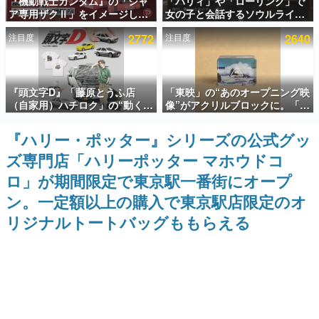
『機動戦士ガンダム』の「シャ
「パリィ」や「ローリング」で
ア専用ザクⅡ」をイメージした
女の子と会話するソウルライク
インタビュー
散水ホースリールが予約開始。
恋愛ゲーム『小早川さんはソウ
注目度
2772
注目度
2640
本体にはシャアのパーソナルマ
ルライク』無料公開。返事に失
連載・特集一覧
ークやジオン公国軍のエンブレ
敗すると「YOU DIED」
ム、型式番号などを配置
殿堂入り記事
『頭文字D』「藤原とうふ店
「東映」の“あのオープニング映
SNS拡散数が数千以上！ ページビュー数万以上！ などな
ど。多くの人々に読まれた、電ファミ渾身の“殿堂入り”記
（自家用）ハチロク」の“動くテ
像”がアクリルブロックに。「東
事をまとめました。
ィッシュケース”が買えるポップ
映ヒストリカル グッズコレクシ
アップショップが開催へ。マン
ョン」が8月下旬より発売
『ハリー・ポッター』シリーズの公式グッ
ゲームの企画書
ガの舞台である群馬の「イオン
名作ゲームクリエイターの方々に製作時のエピソードをお
ズ専門店「ハリーポッター マホウドコ
モール高崎」にて、8月11日か
聞きし、ヒットする企画（ゲーム）とは何か？を探ってい
ら8月20日までの期間限定で開
きます。
ロ」が期間限定で東京駅一番街にオープ
催予定
赫本
ン。一定額以上の購入で東京駅店限定のオ
この物語を解いてはいけない。『赫本』は、〈試験問題〉
リジナルトートバッグももらえる
の形をした短編ホラー小説集です。
新世代に訊く
これからのデジタルゲーム市場を担う若きクリエイター達
の姿を追い、彼らのルーツと情熱を探っていきます。
ゲーム世代の作家たち
ゲームに多大な影響を受けた作家さんに取材し、ゲームが