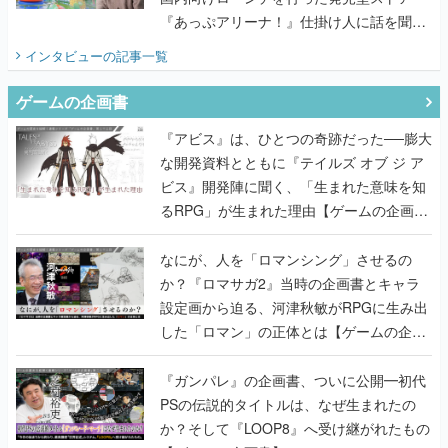
『あっぷアリーナ！』仕掛け人に話を聞い
てみた
インタビュー
の記事一覧
ゲームの企画書
『アビス』は、ひとつの奇跡だった──膨大
な開発資料とともに『テイルズ オブ ジ ア
ビス』開発陣に聞く、「生まれた意味を知
るRPG」が生まれた理由【ゲームの企画
書】
なにが、人を「ロマンシング」させるの
か？『ロマサガ2』当時の企画書とキャラ
設定画から迫る、河津秋敏がRPGに生み出
した「ロマン」の正体とは【ゲームの企画
書】
『ガンパレ』の企画書、ついに公開━初代
PSの伝説的タイトルは、なぜ生まれたの
か？そして『LOOP8』へ受け継がれたもの