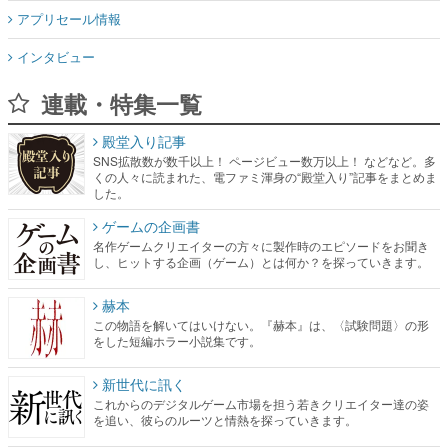
アプリセール情報
インタビュー
連載・特集一覧
殿堂入り記事
SNS拡散数が数千以上！ ページビュー数万以上！ などなど。多
くの人々に読まれた、電ファミ渾身の“殿堂入り”記事をまとめま
した。
ゲームの企画書
名作ゲームクリエイターの方々に製作時のエピソードをお聞き
し、ヒットする企画（ゲーム）とは何か？を探っていきます。
赫本
この物語を解いてはいけない。『赫本』は、〈試験問題〉の形
をした短編ホラー小説集です。
新世代に訊く
これからのデジタルゲーム市場を担う若きクリエイター達の姿
を追い、彼らのルーツと情熱を探っていきます。