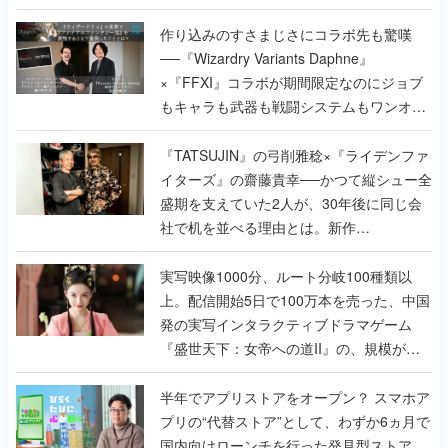
作り込みのすさまじさにコラボ先も驚嘆
──『Wizardry Variants Daphne』
×『FFXI』コラボが期間限定なのにジョブ
もキャラも武器も戦闘システムもワンオフ
で作り込まれた理由を両ディレクターに聞
く
『TATSUJIN』の弓削雅稔×『ライデンファ
イターズ』の齋藤貴幸──かつて縦シュー全
盛期を支えていた2人が、30年後に同じ会
社で机を並べる理由とは。新作
『TATSUJIN EXTREME』で初タッグを組
んだレジェンド2人に訊く開発秘話
実写映像1000分、ルート分岐100種類以
上。配信開始5日で100万本を売った、中国
発の実写インタラクティブドラマゲーム
『盛世天下：女帝への道II』の、規模が違
うこだわりをプロデューサーに聞いた
半年でアプリストアをオープン？ スマホア
プリの“代替ストア”として、わずか6ヵ月で
国内向けローンチを行った発見型ストア