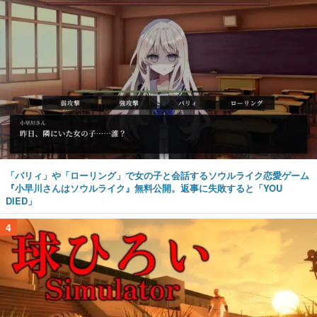
「パリィ」や「ローリング」で女の子と会話するソウルライク恋愛ゲーム
『小早川さんはソウルライク』無料公開。返事に失敗すると「YOU
DIED」
4