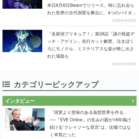
本日8月8日Steamでリリース。時に忘れ去ら
れた世界の古代洞窟を舞台に、4つのバイオー
ムを探索しながら脱出を目指す
2026年8月8日
『名探偵プリキュア！』第28話「謎の怪盗デ
ッチ・アゲイン」先行カット解禁。泣きぼく
ろにモノクル、ミステリアスな姿が映し出さ
れた場面も
2026年8月8日
カテゴリーピックアップ
インタビュー
「現実より意味のある仮想世界を作る」
──『EVE Online』の生みの親が18年掲げ
続ける”クレイジーな宣言”は、比喩ではな
く本気だった