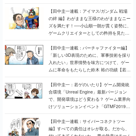
【田中圭一連載：アイマス/ガンダム 戦場
の絆 編】わがままな王様のわがままなニー
ズを満たす！──小山順一朗が貫く姿勢に、
ゲームクリエイターとしての矜持を見た
【若ゲのいたり最終回】
【田中圭一連載：バーチャファイター編】
「新しい3D表現のために、軍事技術を採り
入れたい」世界情勢を味方につけて、ゲー
ムに革命をもたらした鈴木 裕の功績【若ゲ
のいたり】
【田中圭一：若ゲのいたり】ゲーム開発統
合環境「Unreal Engine」最新バージョン
で、開発環境はどう変わる？ ゲーム業界向
けソリューションイベント「GTMF2019」
に行って、より理解を深めよう【PR】
【田中圭一連載：サイバーコネクトツー
編】すべての責任はオレが取る。だから、
付いてきてくれないか──男の熱意はチーム