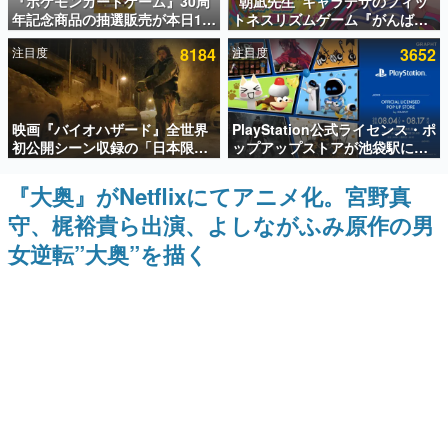
『ポケモンカードゲーム』30周
“朝凪先生”キャラデザのフィッ
年記念商品の抽選販売が本日12
トネスリズムゲーム『がんば
インタビュー
時より開始。拡張パック「30th
れ！チアリズム』Steamストア
注目度
8184
注目度
3652
CELEBRATION」のボックス
ページが公開。キャラクターの
連載・特集一覧
に、「プレミアムデッキセット
CVは陽向葵ゅかさん
エーフィ・ブラッキー」
「FUTURISTIC BOX」の計3商
殿堂入り記事
品
映画『バイオハザード』全世界
PlayStation公式ライセンス・ポ
SNS拡散数が数千以上！ ページビュー数万以上！ などな
ど。多くの人々に読まれた、電ファミ渾身の“殿堂入り”記
初公開シーン収録の「日本限
ップアップストアが池袋駅にて
事をまとめました。
定」予告映像が解禁。バイオの
期間限定で開催。夏のアパレル
日（8月10日）にあわせて、
や『ブラッドボーン』の新作ア
『大奥』がNetflixにてアニメ化。宮野真
ゲームの企画書
「ラクーンシティ総合病院」へ
イテムが登場
名作ゲームクリエイターの方々に製作時のエピソードをお
守、梶裕貴ら出演、よしながふみ原作の男
行く配達人の姿が披露
聞きし、ヒットする企画（ゲーム）とは何か？を探ってい
きます。
女逆転”大奥”を描く
赫本
この物語を解いてはいけない。『赫本』は、〈試験問題〉
の形をした短編ホラー小説集です。
新世代に訊く
これからのデジタルゲーム市場を担う若きクリエイター達
の姿を追い、彼らのルーツと情熱を探っていきます。
ゲーム世代の作家たち
ゲームに多大な影響を受けた作家さんに取材し、ゲームが