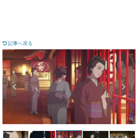
日本のコンテンツ産業やカルチャーに与えた影響を探る企
画です。
日本モバイルゲーム産業史
日本のモバイルゲーム史における主要なトピック・タイト
ルを網羅するほか、開発者へのインタビューや識者による
解説を掲載。約20年の歴史が一望できる決定版！
記事へ戻る
若ゲのいたり〜ゲームクリエイターの青春〜
『うつヌケ』『ペンと箸』等で知られるマンガ家・田中圭
一先生によるゲーム業界レポートマンガです。
なんでゲームは面白い？
ゲーム開発者・hamatsu氏がゲームの魅力を画面や操作の
具体的な形から解き明かしていく、硬派で骨太な評論連載
です。
ゲームが変えた日本語
「経験値」「裏技」「ラスボス」… ゲームにまつわる言葉
の起源や用法の変遷を、コンピューター文化史研究家・タ
イニーP氏が徹底調査。
3 / 10
カテゴリ
特集記事