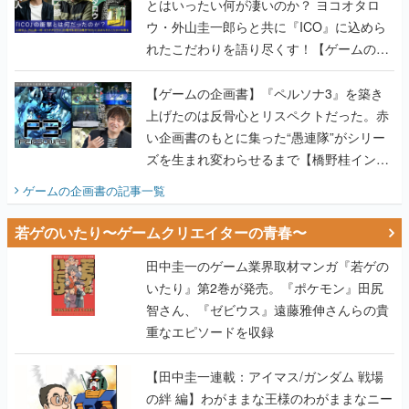
とはいったい何が凄いのか？ ヨコオタロ
ウ・外山圭一郎らと共に『ICO』に込めら
れたこだわりを語り尽くす！【ゲームの企
画書】
【ゲームの企画書】『ペルソナ3』を築き
上げたのは反骨心とリスペクトだった。赤
い企画書のもとに集った“愚連隊”がシリー
ズを生まれ変わらせるまで【橋野桂インタ
ビュー】
ゲームの企画書
の記事一覧
若ゲのいたり〜ゲームクリエイターの青春〜
田中圭一のゲーム業界取材マンガ『若ゲの
いたり』第2巻が発売。『ポケモン』田尻
智さん、『ゼビウス』遠藤雅伸さんらの貴
重なエピソードを収録
【田中圭一連載：アイマス/ガンダム 戦場
の絆 編】わがままな王様のわがままなニー