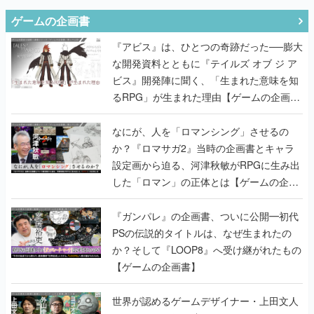
ゲームの企画書
『アビス』は、ひとつの奇跡だった──膨大
な開発資料とともに『テイルズ オブ ジ ア
ビス』開発陣に聞く、「生まれた意味を知
るRPG」が生まれた理由【ゲームの企画
書】
なにが、人を「ロマンシング」させるの
か？『ロマサガ2』当時の企画書とキャラ
設定画から迫る、河津秋敏がRPGに生み出
した「ロマン」の正体とは【ゲームの企画
書】
『ガンパレ』の企画書、ついに公開━初代
PSの伝説的タイトルは、なぜ生まれたの
か？そして『LOOP8』へ受け継がれたもの
【ゲームの企画書】
世界が認めるゲームデザイナー・上田文人