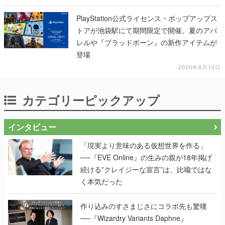
PlayStation公式ライセンス・ポップアップス
トアが池袋駅にて期間限定で開催。夏のアパ
レルや『ブラッドボーン』の新作アイテムが
登場
2026年8月10日
カテゴリーピックアップ
インタビュー
「現実より意味のある仮想世界を作る」
──『EVE Online』の生みの親が18年掲げ
続ける”クレイジーな宣言”は、比喩ではな
く本気だった
作り込みのすさまじさにコラボ先も驚嘆
──『Wizardry Variants Daphne』