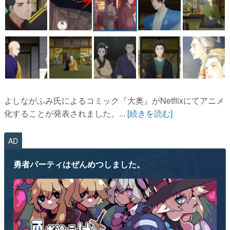
マンガ
女性向け
アプリレビュー
その他
よしながふみ氏によるコミック『大奥』がNetflixにてアニメ
電ファミニコゲーマーとは？
化することが発表されました。...
[続きを読む]
運営：株式会社マレ
AD
勇者パーティはぜんめつしました。