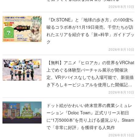
2026年8月10日
『Dr.STONE』と「地球の歩き方」の100億%
唆るコラボ本が11月19日発売。千空たちが訪
れたエリアを紹介する「旅×科学」ガイドブッ
ク
2026年8月10日
【無料】アニメ『ヒロアカ』の世界をVRChat
上でめぐる体験型バーチャル展示が開催決
定。VRデバイスなしでも入場可能で、新規描
き下ろしキービジュアルを使用した開催記念
グッズも販売
2026年8月10日
ドット絵がかわいい終末世界の農業シミュレ
ーション『Doloc Town』正式リリース初日
に“1万5000本”を売り上げる盛況ぶり。Steam
で「非常に好評」を獲得する人気作
2026年8月10日