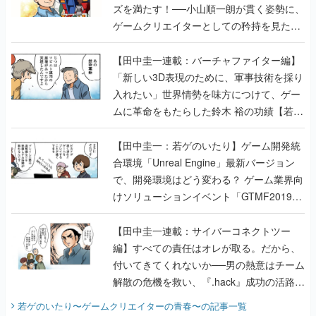
ズを満たす！──小山順一朗が貫く姿勢に、
ゲームクリエイターとしての矜持を見た
【若ゲのいたり最終回】
【田中圭一連載：バーチャファイター編】
「新しい3D表現のために、軍事技術を採り
入れたい」世界情勢を味方につけて、ゲー
ムに革命をもたらした鈴木 裕の功績【若ゲ
のいたり】
【田中圭一：若ゲのいたり】ゲーム開発統
合環境「Unreal Engine」最新バージョン
で、開発環境はどう変わる？ ゲーム業界向
けソリューションイベント「GTMF2019」
に行って、より理解を深めよう【PR】
【田中圭一連載：サイバーコネクトツー
編】すべての責任はオレが取る。だから、
付いてきてくれないか──男の熱意はチーム
解散の危機を救い、『.hack』成功の活路を
開く。業界の快男児・松山 洋に流れる血は
若ゲのいたり〜ゲームクリエイターの青春〜
の記事一覧
『少年ジャンプ』色だった【若ゲのいた