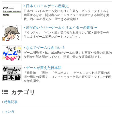
日本モバイルゲーム産業史
日本のモバイルゲーム史における主要なトピック・タイトルを
網羅するほか、開発者へのインタビューや識者による解説を掲
載。約20年の歴史が一望できる決定版！
若ゲのいたり〜ゲームクリエイターの青春〜
『うつヌケ』『ペンと箸』等で知られるマンガ家・田中圭一先
生によるゲーム業界レポートマンガです。
なんでゲームは面白い？
ゲーム開発者・hamatsu氏がゲームの魅力を画面や操作の具体的
な形から解き明かしていく、硬派で骨太な評論連載です。
ゲームが変えた日本語
「経験値」「裏技」「ラスボス」… ゲームにまつわる言葉の起
源や用法の変遷を、コンピューター文化史研究家・タイニーP氏
が徹底調査。
カテゴリ
特集記事
マンガ