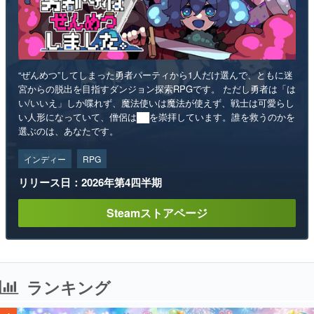
“ぜんめつ”してしまった勇者パーティから1人だけ選んで、ともに迷
宮からの脱出を目指すダンジョン探索RPGです。 ただし勇者は「は
い/いいえ」しか喋れず、魔法使いは魔法が使えず、戦士は可愛らし
い人形になっていて、僧侶は██を崇拝しています。誰を救うのかを
選ぶのは、あなたです。
インディー
RPG
リリース日：2026年第4四半期
Steamストアページ
ランキング