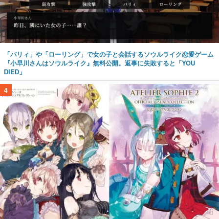
「パリィ」や「ローリング」で女の子と会話するソウルライク恋愛ゲーム
『小早川さんはソウルライク』無料公開。返事に失敗すると「YOU
DIED」
4