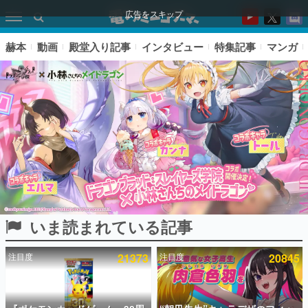
広告をスキップ
赫本
動画
殿堂入り記事
インタビュー
特集記事
マンガ
いま読まれている記事
ピックアップ
注目度
21373
注目度
20845
電ファミのいま読まれている記事ランキング
アプリセール情報