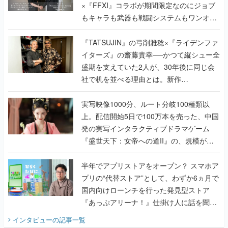
×『FFXI』コラボが期間限定なのにジョブ
もキャラも武器も戦闘システムもワンオフ
で作り込まれた理由を両ディレクターに聞
く
『TATSUJIN』の弓削雅稔×『ライデンファ
イターズ』の齋藤貴幸──かつて縦シュー全
盛期を支えていた2人が、30年後に同じ会
社で机を並べる理由とは。新作
『TATSUJIN EXTREME』で初タッグを組
んだレジェンド2人に訊く開発秘話
実写映像1000分、ルート分岐100種類以
上。配信開始5日で100万本を売った、中国
発の実写インタラクティブドラマゲーム
『盛世天下：女帝への道II』の、規模が違
うこだわりをプロデューサーに聞いた
半年でアプリストアをオープン？ スマホア
プリの“代替ストア”として、わずか6ヵ月で
国内向けローンチを行った発見型ストア
『あっぷアリーナ！』仕掛け人に話を聞い
てみた
インタビュー
の記事一覧