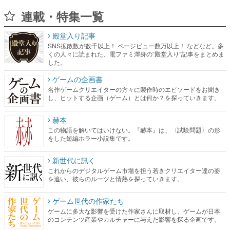
連載・特集一覧
殿堂入り記事
SNS拡散数が数千以上！ ページビュー数万以上！ などなど。多
くの人々に読まれた、電ファミ渾身の“殿堂入り”記事をまとめま
した。
ゲームの企画書
名作ゲームクリエイターの方々に製作時のエピソードをお聞き
し、ヒットする企画（ゲーム）とは何か？を探っていきます。
赫本
この物語を解いてはいけない。『赫本』は、〈試験問題〉の形
をした短編ホラー小説集です。
新世代に訊く
これからのデジタルゲーム市場を担う若きクリエイター達の姿
を追い、彼らのルーツと情熱を探っていきます。
ゲーム世代の作家たち
ゲームに多大な影響を受けた作家さんに取材し、ゲームが日本
のコンテンツ産業やカルチャーに与えた影響を探る企画です。