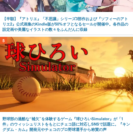
【半額】『アトリエ』「不思議」シリーズ3部作および『ソフィーのアト
リエ2』公式画集のKindle版が50%オフとなるセールが開催中。各作品の
設定画や美麗なイラストの数々をふんだんに収録
5
野球部の過酷な“補欠”を体験するゲーム『球ひろいSimulator』が「1
件」のウィッシュリストをもとにチェコ語に対応しSNSで話題に。『キン
グダム・カム』開発元やチェコのプロ野球選手から称賛の声