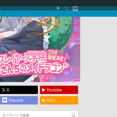
5
X
Youtube
Discord
RSS