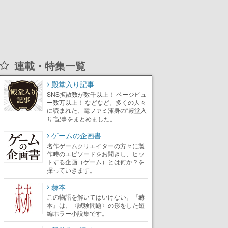
連載・特集一覧
殿堂入り記事
SNS拡散数が数千以上！ ページビュ
ー数万以上！ などなど。多くの人々
に読まれた、電ファミ渾身の“殿堂入
り”記事をまとめました。
ゲームの企画書
名作ゲームクリエイターの方々に製
作時のエピソードをお聞きし、ヒッ
トする企画（ゲーム）とは何か？を
探っていきます。
赫本
この物語を解いてはいけない。『赫
本』は、〈試験問題〉の形をした短
編ホラー小説集です。