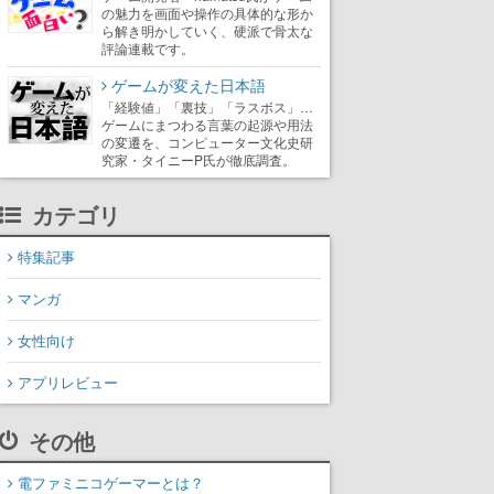
の魅力を画面や操作の具体的な形か
ら解き明かしていく、硬派で骨太な
評論連載です。
ゲームが変えた日本語
「経験値」「裏技」「ラスボス」…
ゲームにまつわる言葉の起源や用法
の変遷を、コンピューター文化史研
究家・タイニーP氏が徹底調査。
カテゴリ
特集記事
マンガ
女性向け
アプリレビュー
その他
電ファミニコゲーマーとは？