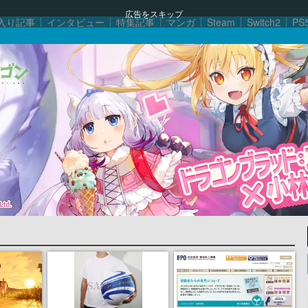
広告をスキップ
入り記事
インタビュー
特集記事
マンガ
Steam
Switch2
PS