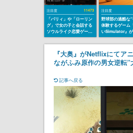
11473
注目度
注目度
「パリィ」や「ローリン
野球部の過酷な“
グ」で女の子と会話する
体験するゲーム
ソウルライク恋愛ゲーム
いSimulator
『小早川さんはソウルラ
のウィッシュリ
イク』無料公開。返事に
とにチェコ語に
失敗すると「YOU
SNSで話題に。
『大奥』がNetflixに
DIED」
ダム・カム』開
ながふみ原作の男女逆転”
ェコのプロ野球
称賛の声
記事へ戻る