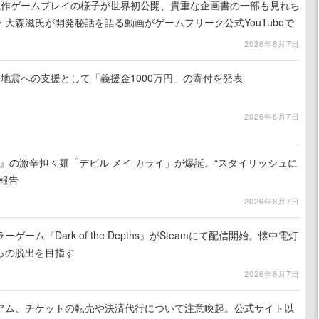
』試作ゲームプレイの様子が世界初公開、貴重な企画書の一部も見れち
大森滋氏が開発秘話を語る動画がゲームフリーク公式YouTubeで
2026年8月7日
地震への支援として「義援金1000万円」の寄付を発表
2026年8月7日
 5』の激辛担々麺「デビル メイ カライ」が爆誕。“スタイリッシュに
報告
2026年8月7日
ーム『Dark of the Depths』がSteamにて配信開始。懐中電灯
らの脱出を目指す
2026年8月7日
アム、チケットの転売や決済代行について注意喚起。公式サイト以