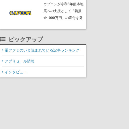
ームフリーク・大森滋氏
カプコンが令和8年熊本地
が開発秘話を語る動画が
震への支援として「義援
ゲームフリーク公式
金1000万円」の寄付を発
YouTubeで公開中
表
ピックアップ
電ファミのいま読まれている記事ランキング
アプリセール情報
インタビュー