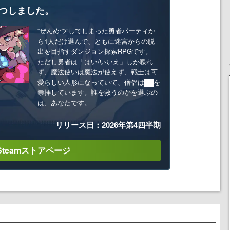
つしました。
“ぜんめつ”してしまった勇者パーティか
ら1人だけ選んで、ともに迷宮からの脱
出を目指すダンジョン探索RPGです。
ただし勇者は「はい/いいえ」しか喋れ
ず、魔法使いは魔法が使えず、戦士は可
愛らしい人形になっていて、僧侶は██を
崇拝しています。誰を救うのかを選ぶの
は、あなたです。
リリース日：2026年第4四半期
Steamストアページ