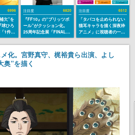
6996
6820
6512
注目度
注目度
補欠”を
『FF10』の“ブリッツボ
「タバコを止められない
『球ひろ
ール”がクッション化。
猫耳キャラを描く深夜枠
』が「1件」
25周年記念展「FINAL
アニメ」に視聴者の一部
ストをも
FANTASY X MUSEUM-
から批判意見。違法薬物
対応し
幻光の記憶-」のグッズ情
の使用と思しき描写も含
『キング
報が一部公開
めて、BPOが議論を交わ
てアニメ化。宮野真守、梶裕貴ら出演、よし
発元やチ
す
大奥”を描く
選手から