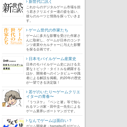
新世代に訊く
これからのデジタルゲーム市場を担
う若きクリエイター達の姿を追い、
彼らのルーツと情熱を探っていきま
す。
ゲーム世代の作家たち
ゲームに多大な影響を受けた作家さ
んに取材し、ゲームが日本のコンテ
ンツ産業やカルチャーに与えた影響
を探る企画です。
日本モバイルゲーム産業史
日本のモバイルゲーム史における主
要なトピック・タイトルを網羅する
ほか、開発者へのインタビューや識
者による解説を掲載。約20年の歴史
が一望できる決定版！
若ゲのいたり〜ゲームクリエ
イターの青春〜
『うつヌケ』『ペンと箸』等で知ら
れるマンガ家・田中圭一先生による
ゲーム業界レポートマンガです。
なんでゲームは面白い？
ゲーム開発者・hamatsu氏がゲーム