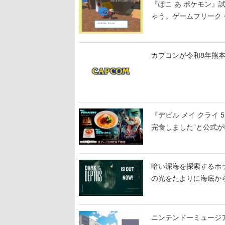
『ぽこ あ ポケモン
ゃう。ゲームフリーク・
公開中
カプコンが令和8年熊本
『デビル メイ クライ
完食しました”と公式が
暗い深海を探索するホラーゲ
の光をたよりに海底か
ニンテンドーミュージ