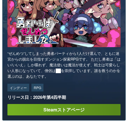
“ぜんめつ”してしまった勇者パーティから1人だけ選んで、ともに迷
宮からの脱出を目指すダンジョン探索RPGです。 ただし勇者は「は
い/いいえ」しか喋れず、魔法使いは魔法が使えず、戦士は可愛らし
い人形になっていて、僧侶は██を崇拝しています。誰を救うのかを
選ぶのは、あなたです。
インディー
RPG
リリース日：2026年第4四半期
Steamストアページ