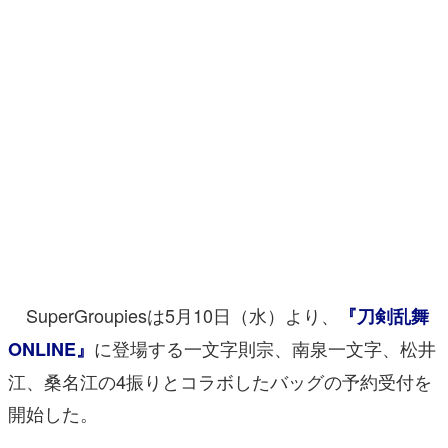
マンガ
女性向け
アプリレビュー
その他
電ファミニコゲーマーとは？
運営：株式会社マレ
SuperGroupiesは5月10日（水）より、
『刀剣乱舞
に登場する一文字則宗、南泉一文字、松井
ONLINE』
江、桑名江の4振りとコラボしたバッグの予約受付を
開始した。