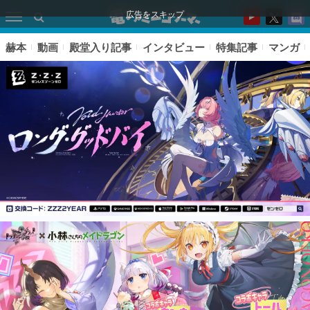
広告をスキップ
赫本
動画
殿堂入り記事
インタビュー
特集記事
マンガ
ピックアップ
電ファミのいま読まれている記事ランキング
アプリセール情報