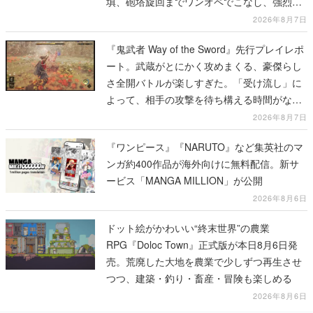
填、砲塔旋回までワンオペでこなし、強烈な
一撃をブチかませるロマンある作品
2026年8月7日
『鬼武者 Way of the Sword』先行プレイレポ
ート。武蔵がとにかく攻めまくる、豪傑らし
さ全開バトルが楽しすぎた。「受け流し」に
よって、相手の攻撃を待ち構える時間がなく
なって超爽快
2026年8月7日
『ワンピース』『NARUTO』など集英社のマ
ンガ約400作品が海外向けに無料配信。新サ
ービス「MANGA MILLION」が公開
2026年8月6日
ドット絵がかわいい“終末世界”の農業
RPG『Doloc Town』正式版が本日8月6日発
売。荒廃した大地を農業で少しずつ再生させ
つつ、建築・釣り・畜産・冒険も楽しめる
2026年8月6日