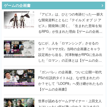
ゲームの企画書
『アビス』は、ひとつの奇跡だった──膨大
な開発資料とともに『テイルズ オブ ジ ア
ビス』開発陣に聞く、「生まれた意味を知
るRPG」が生まれた理由【ゲームの企画
書】
なにが、人を「ロマンシング」させるの
か？『ロマサガ2』当時の企画書とキャラ
設定画から迫る、河津秋敏がRPGに生み出
した「ロマン」の正体とは【ゲームの企画
書】
『ガンパレ』の企画書、ついに公開━初代
PSの伝説的タイトルは、なぜ生まれたの
か？そして『LOOP8』へ受け継がれたもの
【ゲームの企画書】
世界が認めるゲームデザイナー・上田文人
とはいったい何が凄いのか？ ヨコオタロ