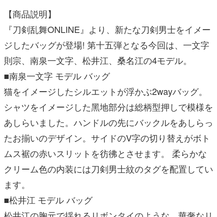
【商品説明】
『刀剣乱舞ONLINE』より、新たな刀剣男士をイメー
ジしたバッグが登場! 第十五弾となる今回は、一文字
則宗、南泉一文字、松井江、桑名江の4モデル。
■南泉一文字 モデル バッグ
猫をイメージしたシルエットが浮かぶ2wayバッグ。
シャツをイメージした黑地部分は総柄型押しで模様を
あしらいました。ハンドルの先にバックルをあしらっ
たお揃いのデザイン。サイドのV字の切り替えがボト
ムス裾の赤いスリットを彷彿とさせます。 柔らかな
クリーム色の内装には刀剣男士紋のタグを配置してい
ます。
■松井江 モデル バッグ
松井江の胸元で揺れるリボンタイのような、華奢なリ