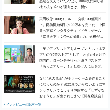
盛期を支えていた2人が、30年後に同じ会
社で机を並べる理由とは。新作
『TATSUJIN EXTREME』で初タッグを組
んだレジェンド2人に訊く開発秘話
実写映像1000分、ルート分岐100種類以
上。配信開始5日で100万本を売った、中国
発の実写インタラクティブドラマゲーム
『盛世天下：女帝への道II』の、規模が違
うこだわりをプロデューサーに聞いた
半年でアプリストアをオープン？ スマホア
プリの“代替ストア”として、わずか6ヵ月で
国内向けローンチを行った発見型ストア
『あっぷアリーナ！』仕掛け人に話を聞い
てみた
なぜ “あの花王” がホラーゲームを作ること
になったのか？ 敵に見つからないようにマ
ジックリンでこっそり掃除する『しずかな
おそうじ』が生まれるまで【開発座談会】
インタビュー
の記事一覧