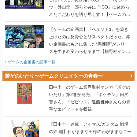
ウ・外山圭一郎らと共に『ICO』に込めら
れたこだわりを語り尽くす！【ゲームの企
画書】
【ゲームの企画書】『ペルソナ3』を築き
上げたのは反骨心とリスペクトだった。赤
い企画書のもとに集った“愚連隊”がシリー
ズを生まれ変わらせるまで【橋野桂インタ
ビュー】
ゲームの企画書
の記事一覧
若ゲのいたり〜ゲームクリエイターの青春〜
田中圭一のゲーム業界取材マンガ『若ゲの
いたり』第2巻が発売。『ポケモン』田尻
智さん、『ゼビウス』遠藤雅伸さんらの貴
重なエピソードを収録
【田中圭一連載：アイマス/ガンダム 戦場
の絆 編】わがままな王様のわがままなニー