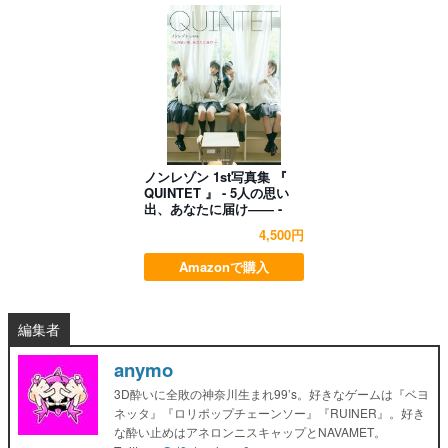
ノンレゾン 1st写真集 『
QUINTET 』 - 5人の思い
出、あなたに届け―― -
4,500円
Amazonで購入
編集者
anymo
3D酔いに全敗の神奈川生まれ99’s。好きなゲームは『ベヨ
ネッタ』『ロリポップチェーンソー』『RUINER』。好き
な酔い止めはアネロンニスキャップとNAVAMET。