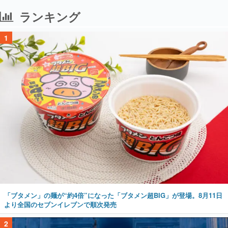
ランキング
1
「ブタメン」の麺が“約4倍”になった「ブタメン超BIG」が登場。8月11日
より全国のセブンイレブンで順次発売
2