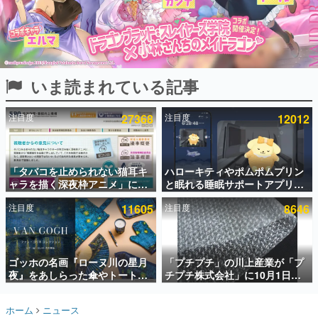
インタビュー
連載・特集一覧
殿堂入り記事
いま読まれている記事
SNS拡散数が数千以上！ ページビュー数万以上！ などな
ど。多くの人々に読まれた、電ファミ渾身の“殿堂入り”記
事をまとめました。
注目度
27368
注目度
12012
ゲームの企画書
名作ゲームクリエイターの方々に製作時のエピソードをお
聞きし、ヒットする企画（ゲーム）とは何か？を探ってい
「タバコを止められない猫耳キ
ハローキティやポムポムプリン
きます。
ャラを描く深夜枠アニメ」に視
と眠れる睡眠サポートアプリ
赫本
聴者の一部から批判意見。違法
『ゆめたび』が配信中。キャラ
この物語を解いてはいけない。『赫本』は、〈試験問題〉
注目度
11605
注目度
8646
薬物の使用と思しき描写も含め
ごとのASMRや目覚ましアラー
の形をした短編ホラー小説集です。
て、BPOが議論を交わす
ムも搭載
新世代に訊く
ゴッホの名画『ローヌ川の星月
「プチプチ」の川上産業が「プ
これからのデジタルゲーム市場を担う若きクリエイター達
の姿を追い、彼らのルーツと情熱を探っていきます。
夜』をあしらった傘やトートバ
チプチ株式会社」に10月1日よ
ッグなどが登場。8月7日21時よ
り社名変更へ。創業58年で初め
り2日間限定で予約販売
ての変更で、“プチッ”と鳴るお
ゲーム世代の作家たち
ホーム
ニュース
なじみの緩衝材が会社の名前に
ゲームに多大な影響を受けた作家さんに取材し、ゲームが