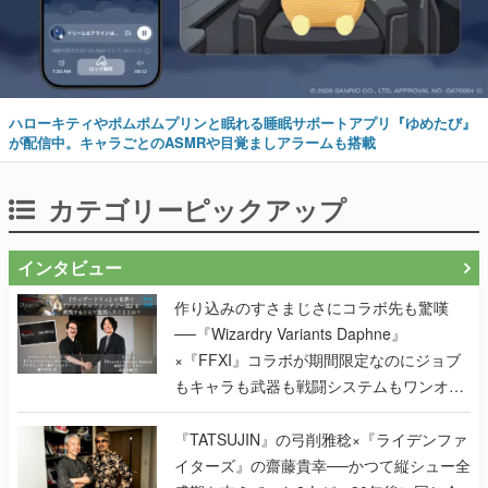
ハローキティやポムポムプリンと眠れる睡眠サポートアプリ『ゆめたび』
が配信中。キャラごとのASMRや目覚ましアラームも搭載
カテゴリーピックアップ
インタビュー
作り込みのすさまじさにコラボ先も驚嘆
──『Wizardry Variants Daphne』
×『FFXI』コラボが期間限定なのにジョブ
もキャラも武器も戦闘システムもワンオフ
で作り込まれた理由を両ディレクターに聞
く
『TATSUJIN』の弓削雅稔×『ライデンファ
イターズ』の齋藤貴幸──かつて縦シュー全