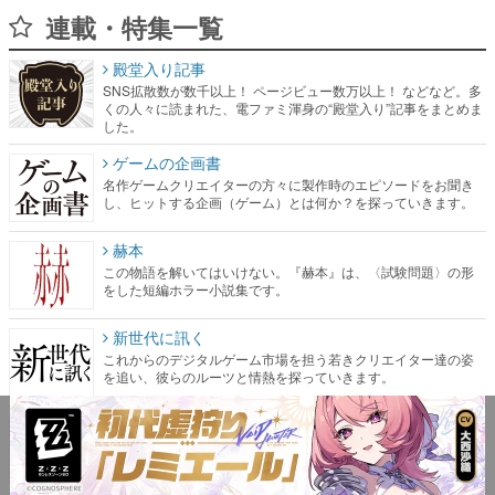
連載・特集一覧
殿堂入り記事
SNS拡散数が数千以上！ ページビュー数万以上！ などなど。多
くの人々に読まれた、電ファミ渾身の“殿堂入り”記事をまとめま
した。
ゲームの企画書
名作ゲームクリエイターの方々に製作時のエピソードをお聞き
し、ヒットする企画（ゲーム）とは何か？を探っていきます。
赫本
この物語を解いてはいけない。『赫本』は、〈試験問題〉の形
をした短編ホラー小説集です。
新世代に訊く
これからのデジタルゲーム市場を担う若きクリエイター達の姿
を追い、彼らのルーツと情熱を探っていきます。
ゲーム世代の作家たち
ゲームに多大な影響を受けた作家さんに取材し、ゲームが日本
のコンテンツ産業やカルチャーに与えた影響を探る企画です。