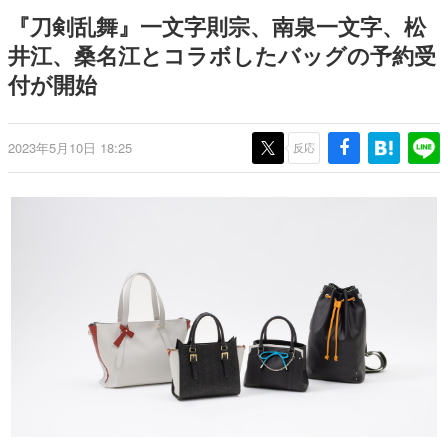
日本のコンテンツ産業やカルチャーに与えた影響を探る企
『刀剣乱舞』一文字則宗、南泉一文字、松
画です。
井江、桑名江とコラボしたバッグの予約受
日本モバイルゲーム産業史
付が開始
日本のモバイルゲーム史における主要なトピック・タイト
ルを網羅するほか、開発者へのインタビューや識者による
解説を掲載。約20年の歴史が一望できる決定版！
若ゲのいたり〜ゲームクリエイターの青春〜
2023年5月10日 18:25
反応
『うつヌケ』『ペンと箸』等で知られるマンガ家・田中圭
一先生によるゲーム業界レポートマンガです。
なんでゲームは面白い？
ゲーム開発者・hamatsu氏がゲームの魅力を画面や操作の
具体的な形から解き明かしていく、硬派で骨太な評論連載
です。
ゲームが変えた日本語
「経験値」「裏技」「ラスボス」… ゲームにまつわる言葉
の起源や用法の変遷を、コンピューター文化史研究家・タ
イニーP氏が徹底調査。
カテゴリ
特集記事