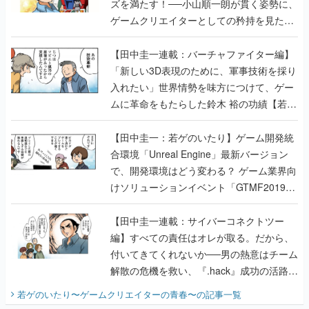
ズを満たす！──小山順一朗が貫く姿勢に、
ゲームクリエイターとしての矜持を見た
【若ゲのいたり最終回】
【田中圭一連載：バーチャファイター編】
「新しい3D表現のために、軍事技術を採り
入れたい」世界情勢を味方につけて、ゲー
ムに革命をもたらした鈴木 裕の功績【若ゲ
のいたり】
【田中圭一：若ゲのいたり】ゲーム開発統
合環境「Unreal Engine」最新バージョン
で、開発環境はどう変わる？ ゲーム業界向
けソリューションイベント「GTMF2019」
に行って、より理解を深めよう【PR】
【田中圭一連載：サイバーコネクトツー
編】すべての責任はオレが取る。だから、
付いてきてくれないか──男の熱意はチーム
解散の危機を救い、『.hack』成功の活路を
開く。業界の快男児・松山 洋に流れる血は
若ゲのいたり〜ゲームクリエイターの青春〜
の記事一覧
『少年ジャンプ』色だった【若ゲのいた