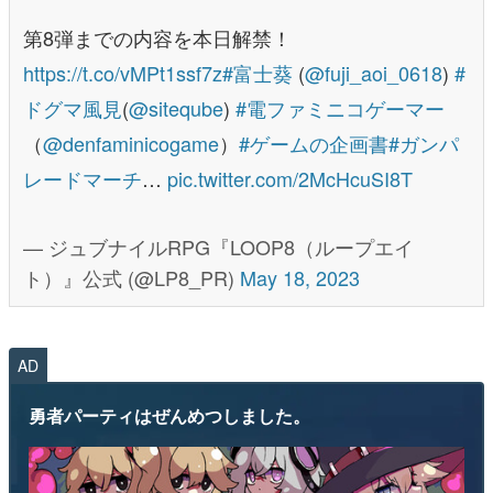
第8弾までの内容を本日解禁！
https://t.co/vMPt1ssf7z
#富士葵
(
@fuji_aoi_0618
)
#
ドグマ風見
(
@siteqube
)
#電ファミニコゲーマー
（
@denfaminicogame
）
#ゲームの企画書
#ガンパ
レードマーチ
…
pic.twitter.com/2McHcuSI8T
— ジュブナイルRPG『LOOP8（ループエイ
ト）』公式 (@LP8_PR)
May 18, 2023
AD
勇者パーティはぜんめつしました。