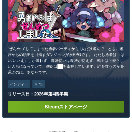
“ぜんめつ”してしまった勇者パーティから1人だけ選んで、ともに迷
宮からの脱出を目指すダンジョン探索RPGです。 ただし勇者は「は
い/いいえ」しか喋れず、魔法使いは魔法が使えず、戦士は可愛らし
い人形になっていて、僧侶は██を崇拝しています。誰を救うのかを
選ぶのは、あなたです。
インディー
RPG
リリース日：2026年第4四半期
Steamストアページ