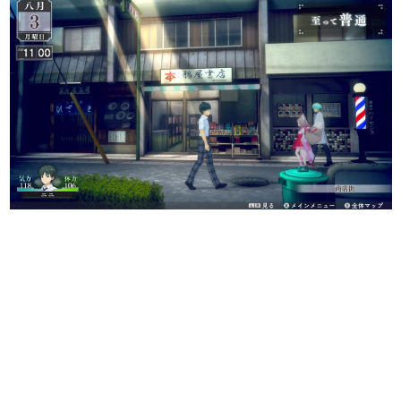
日本のコンテンツ産業やカルチャーに与えた影響を探る企
画です。
日本モバイルゲーム産業史
日本のモバイルゲーム史における主要なトピック・タイト
ルを網羅するほか、開発者へのインタビューや識者による
解説を掲載。約20年の歴史が一望できる決定版！
若ゲのいたり〜ゲームクリエイターの青春〜
『うつヌケ』『ペンと箸』等で知られるマンガ家・田中圭
一先生によるゲーム業界レポートマンガです。
なんでゲームは面白い？
ゲーム開発者・hamatsu氏がゲームの魅力を画面や操作の
具体的な形から解き明かしていく、硬派で骨太な評論連載
です。
ゲームが変えた日本語
「経験値」「裏技」「ラスボス」… ゲームにまつわる言葉
の起源や用法の変遷を、コンピューター文化史研究家・タ
イニーP氏が徹底調査。
カテゴリ
特集記事