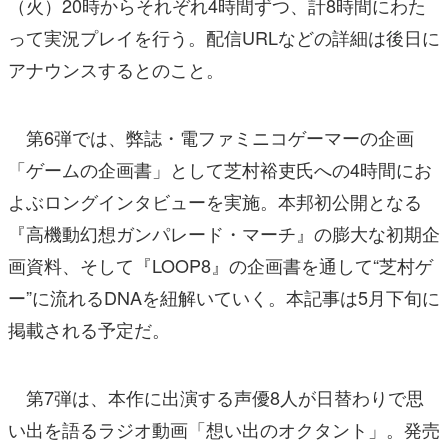
（火）20時からそれぞれ4時間ずつ、計8時間にわた
って実況プレイを行う。配信URLなどの詳細は後日に
アナウンスするとのこと。
第6弾では、弊誌・電ファミニコゲーマーの企画
「ゲームの企画書」として芝村裕吏氏への4時間にお
よぶロングインタビューを実施。本邦初公開となる
『高機動幻想ガンパレード・マーチ』の膨大な初期企
画資料、そして『LOOP8』の企画書を通して“芝村ゲ
ー”に流れるDNAを紐解いていく。本記事は5月下旬に
掲載される予定だ。
第7弾は、本作に出演する声優8人が日替わりで思
い出を語るラジオ動画「想い出のオクタント」。発売