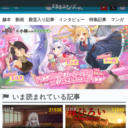
広告をスキップ
赫本
動画
殿堂入り記事
インタビュー
特集記事
マンガ
いま読まれている記事
ピックアップ
注目度
21538
注目度
11066
電ファミのいま読まれている記事ランキング
アプリセール情報