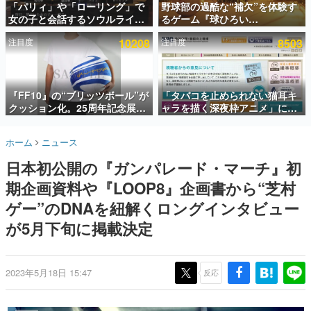
「パリィ」や「ローリング」で
野球部の過酷な“補欠”を体験す
女の子と会話するソウルライク
るゲーム『球ひろい
インタビュー
恋愛ゲーム『小早川さんはソウ
Simulator』が「1件」のウィッ
注目度
10208
注目度
8503
ルライク』無料公開。返事に失
シュリストをもとにチェコ語に
連載・特集一覧
敗すると「YOU DIED」
対応しSNSで話題に。『キング
ダム・カム』開発元やチェコの
殿堂入り記事
プロ野球選手から称賛の声
SNS拡散数が数千以上！ ページビュー数万以上！ などな
『FF10』の“ブリッツボール”が
「タバコを止められない猫耳キ
ど。多くの人々に読まれた、電ファミ渾身の“殿堂入り”記
クッション化。25周年記念展
ャラを描く深夜枠アニメ」に視
事をまとめました。
「FINAL FANTASY X
聴者の一部から批判意見。違法
MUSEUM-幻光の記憶-」のグッ
薬物の使用と思しき描写も含め
ゲームの企画書
ホーム
ニュース
ズ情報が一部公開
て、BPOが議論を交わす
名作ゲームクリエイターの方々に製作時のエピソードをお
聞きし、ヒットする企画（ゲーム）とは何か？を探ってい
日本初公開の『ガンパレード・マーチ』初
きます。
期企画資料や『LOOP8』企画書から“芝村
赫本
この物語を解いてはいけない。『赫本』は、〈試験問題〉
ゲー”のDNAを紐解くロングインタビュー
の形をした短編ホラー小説集です。
が5月下旬に掲載決定
新世代に訊く
これからのデジタルゲーム市場を担う若きクリエイター達
の姿を追い、彼らのルーツと情熱を探っていきます。
2023年5月18日 15:47
反応
ゲーム世代の作家たち
ゲームに多大な影響を受けた作家さんに取材し、ゲームが