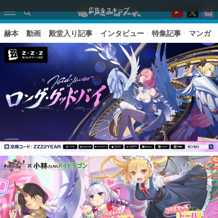
広告をスキップ
赫本
動画
殿堂入り記事
インタビュー
特集記事
マンガ
ピックアップ
電ファミのいま読まれている記事ランキング
アプリセール情報