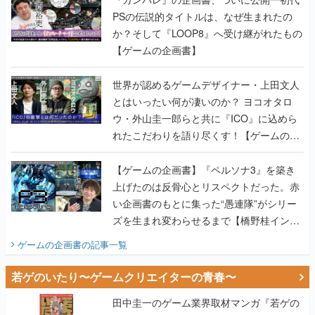
PSの伝説的タイトルは、なぜ生まれたの
か？そして『LOOP8』へ受け継がれたもの
【ゲームの企画書】
世界が認めるゲームデザイナー・上田文人
とはいったい何が凄いのか？ ヨコオタロ
ウ・外山圭一郎らと共に『ICO』に込めら
れたこだわりを語り尽くす！【ゲームの企
画書】
【ゲームの企画書】『ペルソナ3』を築き
上げたのは反骨心とリスペクトだった。赤
い企画書のもとに集った“愚連隊”がシリー
ズを生まれ変わらせるまで【橋野桂インタ
ビュー】
ゲームの企画書
の記事一覧
若ゲのいたり〜ゲームクリエイターの青春〜
田中圭一のゲーム業界取材マンガ『若ゲの