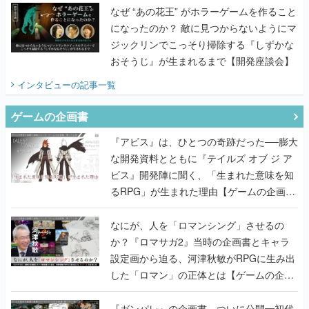
なぜ “あの花王” がホラーゲームを作ること
になったのか？ 敵に見つからないようにマ
ジックリンでこっそり掃除する『しずかな
おそうじ』が生まれるまで【開発座談会】
インタビュー
の記事一覧
ゲームの企画書
『アビス』は、ひとつの奇跡だった──膨大
な開発資料とともに『テイルズ オブ ジ ア
ビス』開発陣に聞く、「生まれた意味を知
るRPG」が生まれた理由【ゲームの企画
書】
なにが、人を「ロマンシング」させるの
か？『ロマサガ2』当時の企画書とキャラ
設定画から迫る、河津秋敏がRPGに生み出
した「ロマン」の正体とは【ゲームの企画
書】
『ガンパレ』の企画書、ついに公開━初代