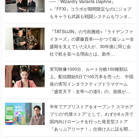
──『Wizardry Variants Daphne』
×『FFXI』コラボが期間限定なのにジョブ
もキャラも武器も戦闘システムもワンオフ
で作り込まれた理由を両ディレクターに聞
く
『TATSUJIN』の弓削雅稔×『ライデンファ
イターズ』の齋藤貴幸──かつて縦シュー全
盛期を支えていた2人が、30年後に同じ会
社で机を並べる理由とは。新作
『TATSUJIN EXTREME』で初タッグを組
んだレジェンド2人に訊く開発秘話
実写映像1000分、ルート分岐100種類以
上。配信開始5日で100万本を売った、中国
発の実写インタラクティブドラマゲーム
『盛世天下：女帝への道II』の、規模が違
うこだわりをプロデューサーに聞いた
半年でアプリストアをオープン？ スマホア
プリの“代替ストア”として、わずか6ヵ月で
国内向けローンチを行った発見型ストア
『あっぷアリーナ！』仕掛け人に話を聞い
てみた