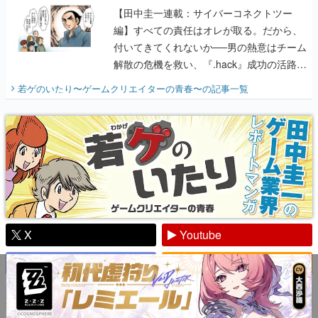
【田中圭一連載：サイバーコネクトツー
編】すべての責任はオレが取る。だから、
付いてきてくれないか──男の熱意はチーム
解散の危機を救い、『.hack』成功の活路を
開く。業界の快男児・松山 洋に流れる血は
若ゲのいたり〜ゲームクリエイターの青春〜
の記事一覧
『少年ジャンプ』色だった【若ゲのいた
り】
X
Youtube
Discord
RSS