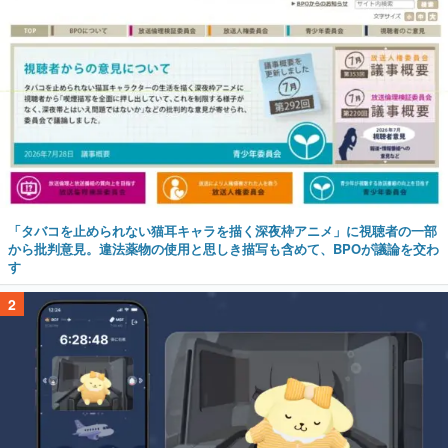
「タバコを止められない猫耳キャラを描く深夜枠アニメ」に視聴者の一部
から批判意見。違法薬物の使用と思しき描写も含めて、BPOが議論を交わ
す
2