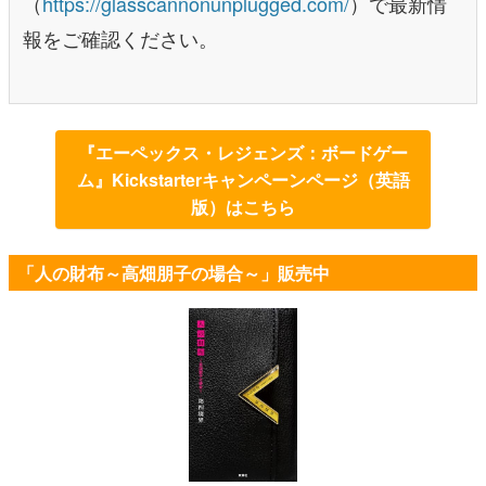
（
https://glasscannonunplugged.com/
）で最新情
報をご確認ください。
『エーペックス・レジェンズ：ボードゲー
ム』Kickstarterキャンペーンページ（英語
版）はこちら
「人の財布～高畑朋子の場合～」販売中