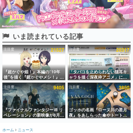
インタビュー
連載・特集一覧
殿堂入り記事
いま読まれている記事
SNS拡散数が数千以上！ ページビュー数万以上！ などな
ど。多くの人々に読まれた、電ファミ渾身の“殿堂入り”記
事をまとめました。
注目度
21527
注目度
20317
ゲームの企画書
名作ゲームクリエイターの方々に製作時のエピソードをお
聞きし、ヒットする企画（ゲーム）とは何か？を探ってい
『超かぐや姫！』本編の“10年
「タバコを止められない猫耳キ
きます。
後”を描く『超かぐやメシ！』
ャラを描く深夜枠アニメ」に視
赫本
Web連載決定。新たなWebマン
聴者の一部から批判意見。違法
この物語を解いてはいけない。『赫本』は、〈試験問題〉
注目度
9405
注目度
3850
ガレーベル「ビビビコミック」
薬物の使用と思しき描写も含め
の形をした短編ホラー小説集です。
にて特別話が掲載スタート、あ
て、BPOが議論を交わす
のお話には…まだ続きがある！
新世代に訊く
『ファイナルファンタジーⅦ リ
ゴッホの名画『ローヌ川の星月
これからのデジタルゲーム市場を担う若きクリエイター達
の姿を追い、彼らのルーツと情熱を探っていきます。
ベレーション』の新映像が8月
夜』をあしらった傘やトートバ
26日早朝に公開へ。『FF7』リ
ッグなどが登場。8月7日21時よ
メイクシリーズの完結編、
り2日間限定で予約販売
ゲーム世代の作家たち
ホーム
ニュース
「gamescom」のオープニング
ゲームに多大な影響を受けた作家さんに取材し、ゲームが