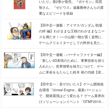
いたり』第2巻が発売。『ポケモン』田尻
智さん、『ゼビウス』遠藤雅伸さんらの貴
重なエピソードを収録
【田中圭一連載：アイマス/ガンダム 戦場
の絆 編】わがままな王様のわがままなニー
ズを満たす！──小山順一朗が貫く姿勢に、
ゲームクリエイターとしての矜持を見た
【若ゲのいたり最終回】
【田中圭一連載：バーチャファイター編】
「新しい3D表現のために、軍事技術を採り
入れたい」世界情勢を味方につけて、ゲー
ムに革命をもたらした鈴木 裕の功績【若ゲ
のいたり】
【田中圭一：若ゲのいたり】ゲーム開発統
合環境「Unreal Engine」最新バージョン
で、開発環境はどう変わる？ ゲーム業界向
けソリューションイベント「GTMF2019」
に行って、より理解を深めよう【PR】