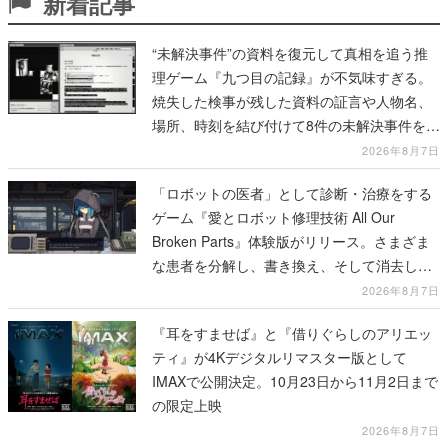
新着記事
“未解決事件”の資料を復元して真相を追う推
理ゲーム『九つ目の記録』が不気味すぎる。
焼失した検事が残した資料の証言や人物名、
場所、時刻を結び付けて8件の未解決事件を再
構築していく
2026年8月7日
「ロボットの医者」として診断・治療をする
ゲーム『愛とロボット修理技術 All Our
Broken Parts』体験版がリリース。さまざま
な患者を分解し、書き換え、そして消去して
いく
2026年8月7日
『耳をすませば』と『借りぐらしのアリエッ
ティ』が4Kデジタルリマスター版として
IMAXで公開決定。10月23日から11月2日まで
の限定上映
2026年8月7日