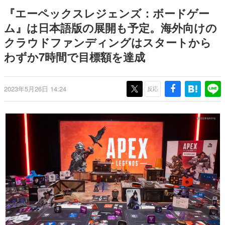
ナイトライブにてディレクター
日本のコンテンツ産業やカルチャーに与えた影響を探る企
『エーペックスレジェンズ：ボードゲー
の浜口直樹氏が登壇する予定
画です。
ム』は日本語版の展開も予定。海外向けの
日本モバイルゲーム産業史
クラウドファンディングはスタートから
日本のモバイルゲーム史における主要なトピック・タイト
ルを網羅するほか、開発者へのインタビューや識者による
わずか7時間で目標額を達成
解説を掲載。約20年の歴史が一望できる決定版！
若ゲのいたり〜ゲームクリエイターの青春〜
『うつヌケ』『ペンと箸』等で知られるマンガ家・田中圭
2023年5月26日 14:24
反応
一先生によるゲーム業界レポートマンガです。
なんでゲームは面白い？
ゲーム開発者・hamatsu氏がゲームの魅力を画面や操作の
具体的な形から解き明かしていく、硬派で骨太な評論連載
です。
ゲームが変えた日本語
「経験値」「裏技」「ラスボス」… ゲームにまつわる言葉
の起源や用法の変遷を、コンピューター文化史研究家・タ
イニーP氏が徹底調査。
カテゴリ
特集記事