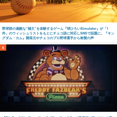
野球部の過酷な“補欠”を体験するゲーム『球ひろいSimulator』が「1
件」のウィッシュリストをもとにチェコ語に対応しSNSで話題に。『キン
グダム・カム』開発元やチェコのプロ野球選手から称賛の声
5