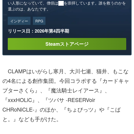
い人形になっていて、僧侶は██を崇拝しています。誰を救うのかを
選ぶのは、あなたです。
インディー
RPG
リリース日：2026年第4四半期
Steamストアページ
CLAMPはいがらし寒月、大川七瀬、猫井、もこな
の4名による創作集団。今回コラボする『カードキャ
プターさくら』、『魔法騎士レイアース』、
『xxxHOLiC』、『ツバサ -RESERVoir
CHRoNiCLE-』のほか、『ちょびっツ』や『こば
と。』なども手がけた。