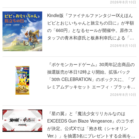
2026年8月10日
Kindle版『ファイナルファンタジーIXえほん
ビビとおじいちゃんと旅立ちの日に』が半額
の「660円」となるセールが開催中。原作ス
タッフの青木和彦氏と板鼻利幸氏による「ビ
ビ」の前日譚
2026年8月10日
『ポケモンカードゲーム』30周年記念商品の
抽選販売が本日12時より開始。拡張パック
「30th CELEBRATION」のボックスに、「プ
レミアムデッキセット エーフィ・ブラッキ
ー」「FUTURISTIC BOX」の計3商品
2026年8月10日
『星の翼』と『魔法少女リリカルなのは
EXCEEDS Gun Blaze Vengeance』のコラボ
が決定。公式Xでは「抱き枕（シャオリン
Ver.）」を抽選3名にプレゼントする企画を実