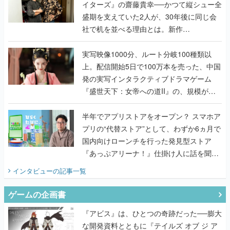
イターズ』の齋藤貴幸──かつて縦シュー全
盛期を支えていた2人が、30年後に同じ会
社で机を並べる理由とは。新作
『TATSUJIN EXTREME』で初タッグを組
んだレジェンド2人に訊く開発秘話
実写映像1000分、ルート分岐100種類以
上。配信開始5日で100万本を売った、中国
発の実写インタラクティブドラマゲーム
『盛世天下：女帝への道II』の、規模が違
うこだわりをプロデューサーに聞いた
半年でアプリストアをオープン？ スマホア
プリの“代替ストア”として、わずか6ヵ月で
国内向けローンチを行った発見型ストア
『あっぷアリーナ！』仕掛け人に話を聞い
てみた
インタビュー
の記事一覧
ゲームの企画書
『アビス』は、ひとつの奇跡だった──膨大
な開発資料とともに『テイルズ オブ ジ ア