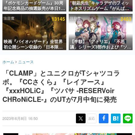
『ポケモンカードゲーム』30周
“朝凪先生”キャラデザのフィッ
年記念商品の抽選販売が本日12
トネスリズムゲーム『がんば
インタビュー
時より開始。拡張パック「30th
れ！チアリズム』Steamストア
注目度
13145
注目度
2453
CELEBRATION」のボックス
ページが公開。キャラクターの
連載・特集一覧
に、「プレミアムデッキセット
CVは陽向葵ゅかさん
エーフィ・ブラッキー」
殿堂入り記事
「FUTURISTIC BOX」の計3商
SNS拡散数が数千以上！ ページビュー数万以上！ などな
品
映画『バイオハザード』全世界
【半額】『アトリエ』「不思
ど。多くの人々に読まれた、電ファミ渾身の“殿堂入り”記
初公開シーン収録の「日本限
議」シリーズ3部作および『ソフ
事をまとめました。
定」予告映像が解禁。バイオの
ィーのアトリエ2』公式画集の
日（8月10日）にあわせて、
Kindle版が50%オフとなるセー
ゲームの企画書
ホーム
ニュース
「ラクーンシティ総合病院」へ
ルが開催中。各作品の設定画や
名作ゲームクリエイターの方々に製作時のエピソードをお
聞きし、ヒットする企画（ゲーム）とは何か？を探ってい
行く配達人の姿が披露
美麗なイラストの数々をふんだ
「CLAMP」とユニクロがTシャツコラ
きます。
んに収録
ボ。『CCさくら』『レイアース』
赫本
この物語を解いてはいけない。『赫本』は、〈試験問題〉
『xxxHOLiC』『ツバサ -RESERVoir
の形をした短編ホラー小説集です。
CHRoNiCLE-』のUTが7月中旬に発売
新世代に訊く
これからのデジタルゲーム市場を担う若きクリエイター達
の姿を追い、彼らのルーツと情熱を探っていきます。
2023年6月8日 16:50
反応
ゲーム世代の作家たち
ゲームに多大な影響を受けた作家さんに取材し、ゲームが