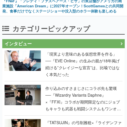
『FNaF』「フレディ・ファズベアーズ・ピザ」の実店舗がアメリカの商
業施設「American Dream」に2027年オープン！ScottGamesとの共同開
発、食事だけでなくステージショーや没入型のホラー体験も楽しめる
カテゴリーピックアップ
インタビュー
「現実より意味のある仮想世界を作る」
──『EVE Online』の生みの親が18年掲げ
続ける”クレイジーな宣言”は、比喩ではな
く本気だった
作り込みのすさまじさにコラボ先も驚嘆
──『Wizardry Variants Daphne』
×『FFXI』コラボが期間限定なのにジョブ
もキャラも武器も戦闘システムもワンオフ
で作り込まれた理由を両ディレクターに聞
く
『TATSUJIN』の弓削雅稔×『ライデンファ