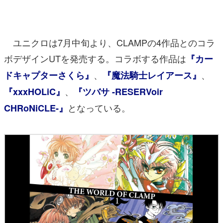
マンガ
女性向け
ユニクロは7月中旬より、CLAMPの4作品とのコラ
アプリレビュー
ボデザインUTを発売する。コラボする作品は
『カー
、
、
ドキャプターさくら』
『魔法騎士レイアース』
その他
、
『xxxHOLiC』
『ツバサ -RESERVoir
電ファミニコゲーマーとは？
となっている。
CHRoNiCLE-』
運営：株式会社マレ