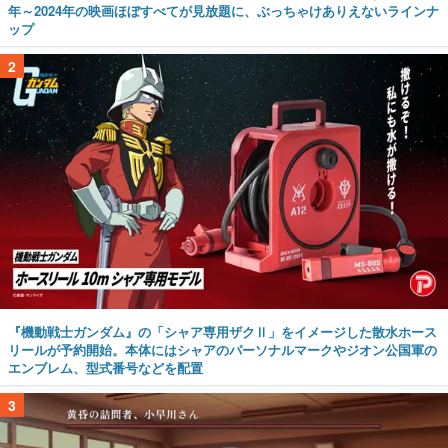
年～2024年の映画ほぼすべてが見放題に、ぶっちゃけありえないラインナ
ップ
2
『機動戦士ガンダム』の「シャア専用ザクⅡ」をイメージした散水ホース
リールが予約開始。本体にはシャアのパーソナルマークやジオン公国軍の
エンブレム、型式番号などを配置
3