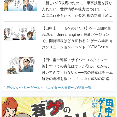
「新しい3D表現のために、軍事技術を採り
入れたい」世界情勢を味方につけて、ゲー
ムに革命をもたらした鈴木 裕の功績【若ゲ
のいたり】
【田中圭一：若ゲのいたり】ゲーム開発統
合環境「Unreal Engine」最新バージョン
で、開発環境はどう変わる？ ゲーム業界向
けソリューションイベント「GTMF2019」
に行って、より理解を深めよう【PR】
【田中圭一連載：サイバーコネクトツー
編】すべての責任はオレが取る。だから、
付いてきてくれないか──男の熱意はチーム
解散の危機を救い、『.hack』成功の活路を
開く。業界の快男児・松山 洋に流れる血は
若ゲのいたり〜ゲームクリエイターの青春〜
の記事一覧
『少年ジャンプ』色だった【若ゲのいた
り】