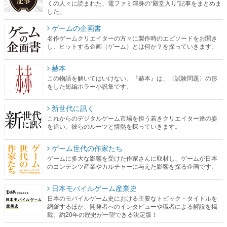
くの人々に読まれた、電ファミ渾身の“殿堂入り”記事をまとめま
した。
ゲームの企画書
名作ゲームクリエイターの方々に製作時のエピソードをお聞き
し、ヒットする企画（ゲーム）とは何か？を探っていきます。
赫本
この物語を解いてはいけない。『赫本』は、〈試験問題〉の形
をした短編ホラー小説集です。
新世代に訊く
これからのデジタルゲーム市場を担う若きクリエイター達の姿
を追い、彼らのルーツと情熱を探っていきます。
ゲーム世代の作家たち
ゲームに多大な影響を受けた作家さんに取材し、ゲームが日本
のコンテンツ産業やカルチャーに与えた影響を探る企画です。
日本モバイルゲーム産業史
日本のモバイルゲーム史における主要なトピック・タイトルを
網羅するほか、開発者へのインタビューや識者による解説を掲
載。約20年の歴史が一望できる決定版！