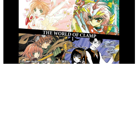
日本のコンテンツ産業やカルチャーに与えた影響を探る企
画です。
日本モバイルゲーム産業史
日本のモバイルゲーム史における主要なトピック・タイト
ルを網羅するほか、開発者へのインタビューや識者による
解説を掲載。約20年の歴史が一望できる決定版！
若ゲのいたり〜ゲームクリエイターの青春〜
『うつヌケ』『ペンと箸』等で知られるマンガ家・田中圭
一先生によるゲーム業界レポートマンガです。
なんでゲームは面白い？
ゲーム開発者・hamatsu氏がゲームの魅力を画面や操作の
具体的な形から解き明かしていく、硬派で骨太な評論連載
です。
ゲームが変えた日本語
「経験値」「裏技」「ラスボス」… ゲームにまつわる言葉
の起源や用法の変遷を、コンピューター文化史研究家・タ
イニーP氏が徹底調査。
カテゴリ
特集記事