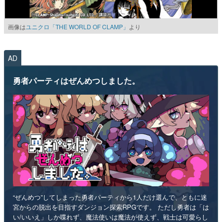
画像は
ユニクロ「THE WORLD OF CLAMP」
より
AD
勇者パーティはぜんめつしました。
“ぜんめつ”してしまった勇者パーティから1人だけ選んで、ともに迷
宮からの脱出を目指すダンジョン探索RPGです。 ただし勇者は「は
い/いいえ」しか喋れず、魔法使いは魔法が使えず、戦士は可愛らし