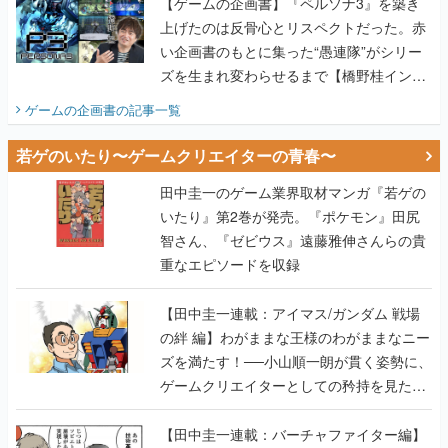
【ゲームの企画書】『ペルソナ3』を築き
上げたのは反骨心とリスペクトだった。赤
い企画書のもとに集った“愚連隊”がシリー
ズを生まれ変わらせるまで【橋野桂インタ
ビュー】
ゲームの企画書
の記事一覧
若ゲのいたり〜ゲームクリエイターの青春〜
田中圭一のゲーム業界取材マンガ『若ゲの
いたり』第2巻が発売。『ポケモン』田尻
智さん、『ゼビウス』遠藤雅伸さんらの貴
重なエピソードを収録
【田中圭一連載：アイマス/ガンダム 戦場
の絆 編】わがままな王様のわがままなニー
ズを満たす！──小山順一朗が貫く姿勢に、
ゲームクリエイターとしての矜持を見た
【若ゲのいたり最終回】
【田中圭一連載：バーチャファイター編】