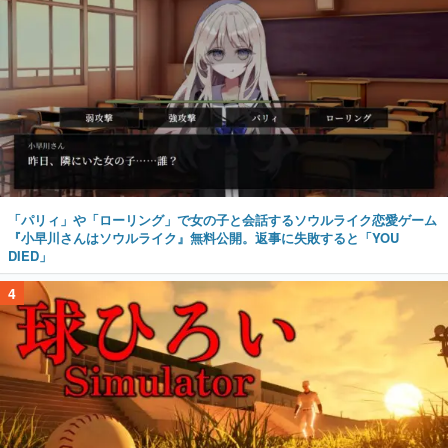
「パリィ」や「ローリング」で女の子と会話するソウルライク恋愛ゲーム
『小早川さんはソウルライク』無料公開。返事に失敗すると「YOU
DIED」
4