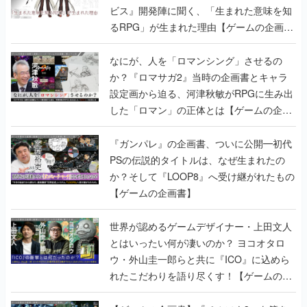
ビス』開発陣に聞く、「生まれた意味を知
るRPG」が生まれた理由【ゲームの企画
書】
なにが、人を「ロマンシング」させるの
か？『ロマサガ2』当時の企画書とキャラ
設定画から迫る、河津秋敏がRPGに生み出
した「ロマン」の正体とは【ゲームの企画
書】
『ガンパレ』の企画書、ついに公開━初代
PSの伝説的タイトルは、なぜ生まれたの
か？そして『LOOP8』へ受け継がれたもの
【ゲームの企画書】
世界が認めるゲームデザイナー・上田文人
とはいったい何が凄いのか？ ヨコオタロ
ウ・外山圭一郎らと共に『ICO』に込めら
れたこだわりを語り尽くす！【ゲームの企
画書】