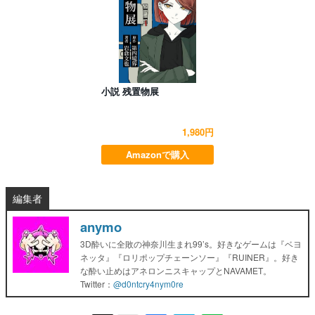
小説 残置物展
1,980円
Amazonで購入
編集者
anymo
3D酔いに全敗の神奈川生まれ99’s。好きなゲームは『ベヨ
ネッタ』『ロリポップチェーンソー』『RUINER』。好き
な酔い止めはアネロンニスキャップとNAVAMET。
Twitter：
@d0ntcry4nym0re