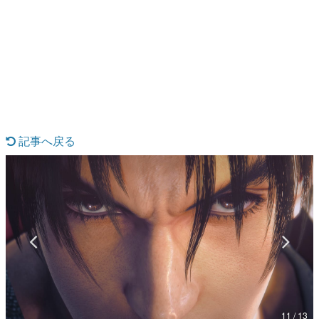
日本のコンテンツ産業やカルチャーに与えた影響を探る企
画です。
日本モバイルゲーム産業史
日本のモバイルゲーム史における主要なトピック・タイト
ルを網羅するほか、開発者へのインタビューや識者による
解説を掲載。約20年の歴史が一望できる決定版！
若ゲのいたり〜ゲームクリエイターの青春〜
『うつヌケ』『ペンと箸』等で知られるマンガ家・田中圭
一先生によるゲーム業界レポートマンガです。
記事へ戻る
なんでゲームは面白い？
ゲーム開発者・hamatsu氏がゲームの魅力を画面や操作の
具体的な形から解き明かしていく、硬派で骨太な評論連載
です。
ゲームが変えた日本語
「経験値」「裏技」「ラスボス」… ゲームにまつわる言葉
の起源や用法の変遷を、コンピューター文化史研究家・タ
イニーP氏が徹底調査。
カテゴリ
11 / 13
特集記事