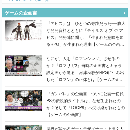
ゲームの企画書
『アビス』は、ひとつの奇跡だった──膨大
な開発資料とともに『テイルズ オブ ジ ア
ビス』開発陣に聞く、「生まれた意味を知
るRPG」が生まれた理由【ゲームの企画
書】
なにが、人を「ロマンシング」させるの
か？『ロマサガ2』当時の企画書とキャラ
設定画から迫る、河津秋敏がRPGに生み出
した「ロマン」の正体とは【ゲームの企画
書】
『ガンパレ』の企画書、ついに公開━初代
PSの伝説的タイトルは、なぜ生まれたの
か？そして『LOOP8』へ受け継がれたもの
【ゲームの企画書】
世界が認めるゲームデザイナー・上田文人