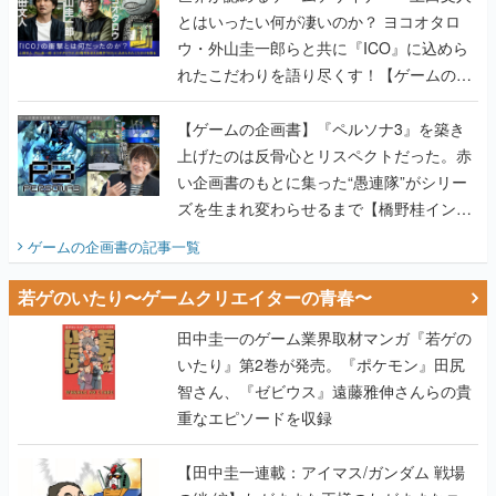
とはいったい何が凄いのか？ ヨコオタロ
ウ・外山圭一郎らと共に『ICO』に込めら
れたこだわりを語り尽くす！【ゲームの企
画書】
【ゲームの企画書】『ペルソナ3』を築き
上げたのは反骨心とリスペクトだった。赤
い企画書のもとに集った“愚連隊”がシリー
ズを生まれ変わらせるまで【橋野桂インタ
ビュー】
ゲームの企画書
の記事一覧
若ゲのいたり〜ゲームクリエイターの青春〜
田中圭一のゲーム業界取材マンガ『若ゲの
いたり』第2巻が発売。『ポケモン』田尻
智さん、『ゼビウス』遠藤雅伸さんらの貴
重なエピソードを収録
【田中圭一連載：アイマス/ガンダム 戦場