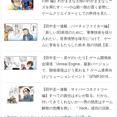
の絆 編】わがままな王様のわがままなニー
ズを満たす！──小山順一朗が貫く姿勢に、
ゲームクリエイターとしての矜持を見た
【若ゲのいたり最終回】
【田中圭一連載：バーチャファイター編】
「新しい3D表現のために、軍事技術を採り
入れたい」世界情勢を味方につけて、ゲー
ムに革命をもたらした鈴木 裕の功績【若ゲ
のいたり】
【田中圭一：若ゲのいたり】ゲーム開発統
合環境「Unreal Engine」最新バージョン
で、開発環境はどう変わる？ ゲーム業界向
けソリューションイベント「GTMF2019」
に行って、より理解を深めよう【PR】
【田中圭一連載：サイバーコネクトツー
編】すべての責任はオレが取る。だから、
付いてきてくれないか──男の熱意はチーム
解散の危機を救い、『.hack』成功の活路を
開く。業界の快男児・松山 洋に流れる血は
若ゲのいたり〜ゲームクリエイターの青春〜
の記事一覧