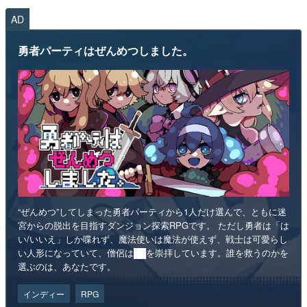
AD
勇者パーティはぜんめつしました。
“ぜんめつ”してしまった勇者パーティから1人だけ選んで、ともに迷
宮からの脱出を目指すダンジョン探索RPGです。 ただし勇者は「は
い/いいえ」しか喋れず、魔法使いは魔法が使えず、戦士は可愛らし
い人形になっていて、僧侶は██を崇拝しています。誰を救うのかを
選ぶのは、あなたです。
インディー
RPG