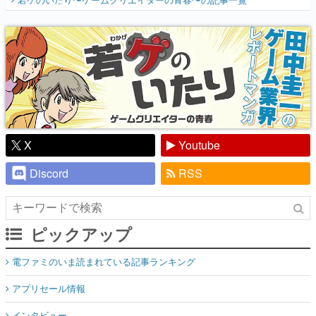
『少年ジャンプ』色だった【若ゲのいた
り】
X
Youtube
Discord
RSS
ピックアップ
電ファミのいま読まれている記事ランキング
アプリセール情報
インタビュー