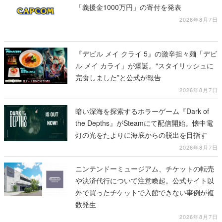
「義援金1000万円」の寄付を発表
2026年8月7日
『デビル メイ クライ 5』の激辛担々麺「デビ
ル メイ カライ」が爆誕。“スタイリッシュに
完食しました”と公式が報告
2026年8月7日
暗い深海を探索するホラーゲーム『Dark of
the Depths』がSteamにて配信開始。懐中電
灯の光をたよりに海底からの脱出を目指す
2026年8月7日
ニンテンドーミュージアム、チケットの転売
や決済代行について注意喚起。公式サイト以
外で買ったチケットで入館できない事例が複
数発生
2026年8月7日