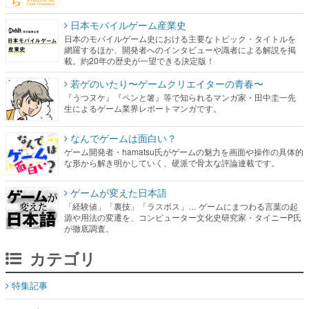
日本モバイルゲーム産業史
日本のモバイルゲーム史における主要なトピック・タイトルを
網羅するほか、開発者へのインタビューや識者による解説を掲
載。約20年の歴史が一望できる決定版！
若ゲのいたり〜ゲームクリエイターの青春〜
『うつヌケ』『ペンと箸』等で知られるマンガ家・田中圭一先
生によるゲーム業界レポートマンガです。
なんでゲームは面白い？
ゲーム開発者・hamatsu氏がゲームの魅力を画面や操作の具体的
な形から解き明かしていく、硬派で骨太な評論連載です。
ゲームが変えた日本語
「経験値」「裏技」「ラスボス」… ゲームにまつわる言葉の起
源や用法の変遷を、コンピューター文化史研究家・タイニーP氏
が徹底調査。
カテゴリ
特集記事