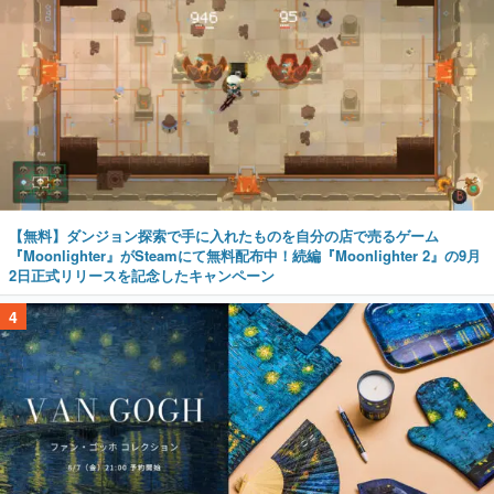
【無料】ダンジョン探索で手に入れたものを自分の店で売るゲーム
『Moonlighter』がSteamにて無料配布中！続編『Moonlighter 2』の9月
2日正式リリースを記念したキャンペーン
4