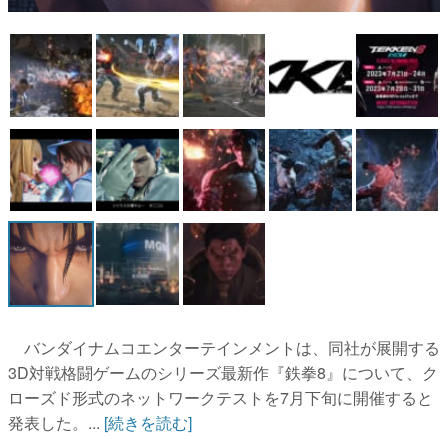
マンガ
女性向け
アプリレビュー
その他
電ファミニコゲーマーとは？
運営：株式会社マレ
バンダイナムコエンターテインメントは、同社が展開する
3D対戦格闘ゲームのシリーズ最新作『鉄拳8』について、ク
ローズド形式のネットワークテストを7月下旬に開催すると
発表した。...
[続きを読む]