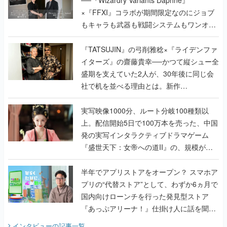
──『Wizardry Variants Daphne』
×『FFXI』コラボが期間限定なのにジョブ
もキャラも武器も戦闘システムもワンオフ
で作り込まれた理由を両ディレクターに聞
く
『TATSUJIN』の弓削雅稔×『ライデンファ
イターズ』の齋藤貴幸──かつて縦シュー全
盛期を支えていた2人が、30年後に同じ会
社で机を並べる理由とは。新作
『TATSUJIN EXTREME』で初タッグを組
んだレジェンド2人に訊く開発秘話
実写映像1000分、ルート分岐100種類以
上。配信開始5日で100万本を売った、中国
発の実写インタラクティブドラマゲーム
『盛世天下：女帝への道II』の、規模が違
うこだわりをプロデューサーに聞いた
半年でアプリストアをオープン？ スマホア
プリの“代替ストア”として、わずか6ヵ月で
国内向けローンチを行った発見型ストア
『あっぷアリーナ！』仕掛け人に話を聞い
てみた
インタビュー
の記事一覧