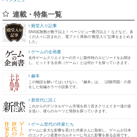
連載・特集一覧
殿堂入り記事
SNS拡散数が数千以上！ ページビュー数万以上！ などなど。多
くの人々に読まれた、電ファミ渾身の“殿堂入り”記事をまとめま
した。
ゲームの企画書
名作ゲームクリエイターの方々に製作時のエピソードをお聞き
し、ヒットする企画（ゲーム）とは何か？を探っていきます。
赫本
この物語を解いてはいけない。『赫本』は、〈試験問題〉の形
をした短編ホラー小説集です。
新世代に訊く
これからのデジタルゲーム市場を担う若きクリエイター達の姿
を追い、彼らのルーツと情熱を探っていきます。
ゲーム世代の作家たち
ゲームに多大な影響を受けた作家さんに取材し、ゲームが日本
のコンテンツ産業やカルチャーに与えた影響を探る企画です。