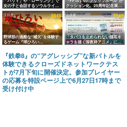
「パリィ」や「ローリング」で
『FF10』の“ブリッツボール”が
女の子と会話するソウルライク
クッション化。25周年記念展
インタビュー
恋愛ゲーム『小早川さんはソウ
「FINAL FANTASY X
注目度
9845
注目度
8569
ルライク』無料公開。返事に失
MUSEUM-幻光の記憶-」のグッ
連載・特集一覧
敗すると「YOU DIED」
ズ情報が一部公開
殿堂入り記事
野球部の過酷な“補欠”を体験す
「タバコを止められない猫耳キ
SNS拡散数が数千以上！ ページビュー数万以上！ などな
ど。多くの人々に読まれた、電ファミ渾身の“殿堂入り”記
るゲーム『球ひろい
ャラを描く深夜枠アニメ」に視
事をまとめました。
Simulator』が「1件」のウィッ
聴者の一部から批判意見。違法
シュリストをもとにチェコ語に
薬物の使用と思しき描写も含め
『鉄拳8』の“アグレッシブ”な新バトルを
ゲームの企画書
対応しSNSで話題に。『キング
て、BPOが議論を交わす
名作ゲームクリエイターの方々に製作時のエピソードをお
体験できるクローズドネットワークテス
ダム・カム』開発元やチェコの
聞きし、ヒットする企画（ゲーム）とは何か？を探ってい
プロ野球選手から称賛の声
きます。
トが7月下旬に開催決定。参加プレイヤー
赫本
の応募を特設ページ上で6月27日17時まで
この物語を解いてはいけない。『赫本』は、〈試験問題〉
受け付け中
の形をした短編ホラー小説集です。
新世代に訊く
これからのデジタルゲーム市場を担う若きクリエイター達
の姿を追い、彼らのルーツと情熱を探っていきます。
ゲーム世代の作家たち
ゲームに多大な影響を受けた作家さんに取材し、ゲームが