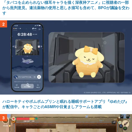
「タバコを止められない猫耳キャラを描く深夜枠アニメ」に視聴者の一部
から批判意見。違法薬物の使用と思しき描写も含めて、BPOが議論を交わ
す
2
ハローキティやポムポムプリンと眠れる睡眠サポートアプリ『ゆめたび』
が配信中。キャラごとのASMRや目覚ましアラームも搭載
3