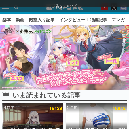
広告をスキップ
赫本
動画
殿堂入り記事
インタビュー
特集記事
マンガ
いま読まれている記事
ピックアップ
注目度
19129
注目度
10912
電ファミのいま読まれている記事ランキング
アプリセール情報