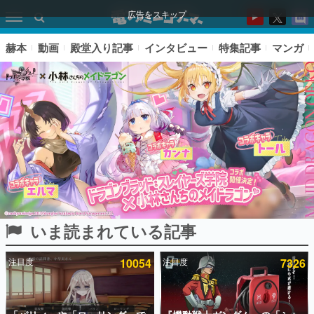
広告をスキップ
赫本
動画
殿堂入り記事
インタビュー
特集記事
マンガ
いま読まれている記事
ピックアップ
注目度
10054
注目度
7326
電ファミのいま読まれている記事ランキング
アプリセール情報