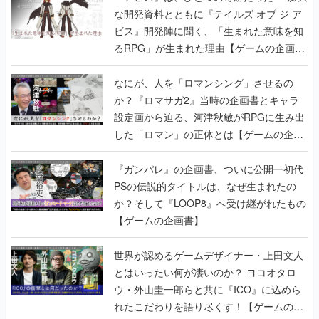
な開発資料とともに『テイルズ オブ ジ ア
ビス』開発陣に聞く、「生まれた意味を知
るRPG」が生まれた理由【ゲームの企画
書】
なにが、人を「ロマンシング」させるの
か？『ロマサガ2』当時の企画書とキャラ
設定画から迫る、河津秋敏がRPGに生み出
した「ロマン」の正体とは【ゲームの企画
書】
『ガンパレ』の企画書、ついに公開━初代
PSの伝説的タイトルは、なぜ生まれたの
か？そして『LOOP8』へ受け継がれたもの
【ゲームの企画書】
世界が認めるゲームデザイナー・上田文人
とはいったい何が凄いのか？ ヨコオタロ
ウ・外山圭一郎らと共に『ICO』に込めら
れたこだわりを語り尽くす！【ゲームの企