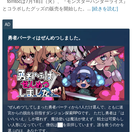
tomtocは7月18日（火）、『モンスターハンターライズ』
とコラボしたグッズの販売を開始した。...
[続きを読む]
AD
勇者パーティはぜんめつしました。
“ぜんめつ”してしまった勇者パーティから1人だけ選んで、ともに迷
宮からの脱出を目指すダンジョン探索RPGです。 ただし勇者は「は
い/いいえ」しか喋れず、魔法使いは魔法が使えず、戦士は可愛らし
い人形になっていて、僧侶は██を崇拝しています。誰を救うのかを
選ぶのは、あなたです。