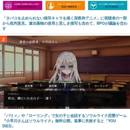
「タバコを止められない猫耳キャラを描く深夜枠アニメ」に視聴者の一部
から批判意見。違法薬物の使用と思しき描写も含めて、BPOが議論を交わ
す
2
「パリィ」や「ローリング」で女の子と会話するソウルライク恋愛ゲーム
『小早川さんはソウルライク』無料公開。返事に失敗すると「YOU
DIED」