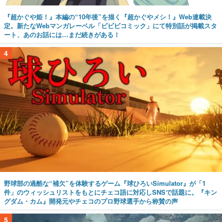
『超かぐや姫！』本編の“10年後”を描く『超かぐやメシ！』Web連載決
定。新たなWebマンガレーベル「ビビビコミック」にて特別話が掲載スタ
ート、あのお話には…まだ続きがある！
4
野球部の過酷な“補欠”を体験するゲーム『球ひろいSimulator』が「1
件」のウィッシュリストをもとにチェコ語に対応しSNSで話題に。『キン
グダム・カム』開発元やチェコのプロ野球選手から称賛の声
5