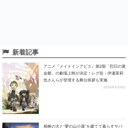
新着記事
アニメ『メイドインアビス』第2期「烈日の黄
金郷」の劇場上映が決定！レグ役・伊瀬茉莉
也さんらが登壇する舞台挨拶も実施
2026年8月8日
相棒の犬と“夢の山小屋”を建てて暮らすサバ