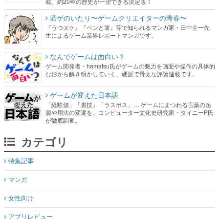
載。約20年の歴史が一望できる決定版！
若ゲのいたり〜ゲームクリエイターの青春〜
『うつヌケ』『ペンと箸』等で知られるマンガ家・田中圭一先
生によるゲーム業界レポートマンガです。
なんでゲームは面白い？
ゲーム開発者・hamatsu氏がゲームの魅力を画面や操作の具体的
な形から解き明かしていく、硬派で骨太な評論連載です。
ゲームが変えた日本語
「経験値」「裏技」「ラスボス」… ゲームにまつわる言葉の起
源や用法の変遷を、コンピューター文化史研究家・タイニーP氏
が徹底調査。
カテゴリ
特集記事
マンガ
女性向け
アプリレビュー