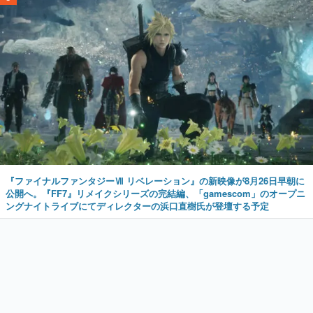
『ファイナルファンタジーⅦ リベレーション』の新映像が8月26日早朝に
公開へ。『FF7』リメイクシリーズの完結編、「gamescom」のオープニ
ングナイトライブにてディレクターの浜口直樹氏が登壇する予定