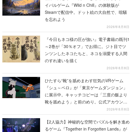
イバルゲーム『Wild n Chill』の体験版が
Steamで配信中。ドット絵の大自然で、喧騒
を忘れよう
2026年8月8日
『今日もネコ様の圧が強い』電子書籍の既刊1
～2巻が「30％オフ」でお得に。ジト目でツ
ンツンしたネコたちと、ネコを溺愛する人間
のすれ違いを描く
2026年8月8日
ひたすら“靴”を舐めまわす狂気のVRゲーム
『シュ～ペロ』が「東京ゲームダンジョン」
に展示中。キャッチコピーは「三度の飯より
靴を舐めよう」と前のめり。公式アカウント
も開設され、2026年リリースに向けて開発中
2026年8月8日
【2人協力】神秘的な空間でパズルを解き進め
るゲーム『Together in Forgotten Lands』が