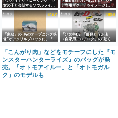
「パリィ」や「ローリング」で
『機動戦士ガンダム』の「シャ
女の子と会話するソウルライク
ア専用ザクⅡ」をイメージした
インタビュー
恋愛ゲーム『小早川さんはソウ
散水ホースリールが予約開始。
注目度
3157
注目度
2926
ルライク』無料公開。返事に失
本体にはシャアのパーソナルマ
連載・特集一覧
敗すると「YOU DIED」
ークやジオン公国軍のエンブレ
ム、型式番号などを配置
殿堂入り記事
「東映」の“あのオープニング映
『頭文字D』「藤原とうふ店
SNS拡散数が数千以上！ ページビュー数万以上！ などな
ど。多くの人々に読まれた、電ファミ渾身の“殿堂入り”記
像”がアクリルブロックに。「東
（自家用）ハチロク」の“動くテ
事をまとめました。
映ヒストリカル グッズコレクシ
ィッシュケース”が買えるポップ
ョン」が8月下旬より発売
アップショップが開催へ。マン
「こんがり肉」などをモチーフにした『モ
ゲームの企画書
ガの舞台である群馬の「イオン
名作ゲームクリエイターの方々に製作時のエピソードをお
ンスターハンターライズ』のバッグが発
モール高崎」にて、8月11日か
聞きし、ヒットする企画（ゲーム）とは何か？を探ってい
ら8月20日までの期間限定で開
きます。
売。「オトモアイルー」と「オトモガル
催予定
赫本
ク」のモデルも
この物語を解いてはいけない。『赫本』は、〈試験問題〉
の形をした短編ホラー小説集です。
新世代に訊く
これからのデジタルゲーム市場を担う若きクリエイター達
の姿を追い、彼らのルーツと情熱を探っていきます。
ゲーム世代の作家たち
ゲームに多大な影響を受けた作家さんに取材し、ゲームが