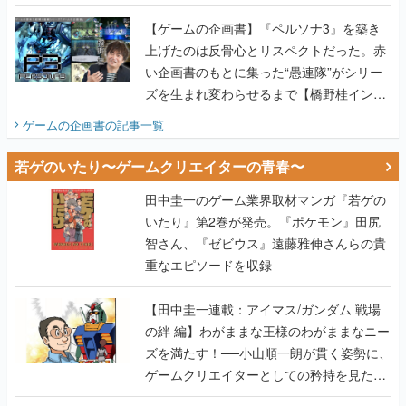
画書】
【ゲームの企画書】『ペルソナ3』を築き
上げたのは反骨心とリスペクトだった。赤
い企画書のもとに集った“愚連隊”がシリー
ズを生まれ変わらせるまで【橋野桂インタ
ビュー】
ゲームの企画書
の記事一覧
若ゲのいたり〜ゲームクリエイターの青春〜
田中圭一のゲーム業界取材マンガ『若ゲの
いたり』第2巻が発売。『ポケモン』田尻
智さん、『ゼビウス』遠藤雅伸さんらの貴
重なエピソードを収録
【田中圭一連載：アイマス/ガンダム 戦場
の絆 編】わがままな王様のわがままなニー
ズを満たす！──小山順一朗が貫く姿勢に、
ゲームクリエイターとしての矜持を見た
【若ゲのいたり最終回】