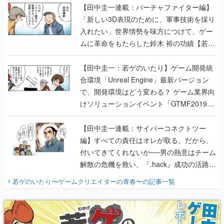
【田中圭一連載：バーチャファイター編】
「新しい3D表現のために、軍事技術を採り
入れたい」世界情勢を味方につけて、ゲー
ムに革命をもたらした鈴木 裕の功績【若ゲ
のいたり】
【田中圭一：若ゲのいたり】ゲーム開発統
合環境「Unreal Engine」最新バージョン
で、開発環境はどう変わる？ ゲーム業界向
けソリューションイベント「GTMF2019」
に行って、より理解を深めよう【PR】
【田中圭一連載：サイバーコネクトツー
編】すべての責任はオレが取る。だから、
付いてきてくれないか──男の熱意はチーム
解散の危機を救い、『.hack』成功の活路を
開く。業界の快男児・松山 洋に流れる血は
若ゲのいたり〜ゲームクリエイターの青春〜
の記事一覧
『少年ジャンプ』色だった【若ゲのいた
り】