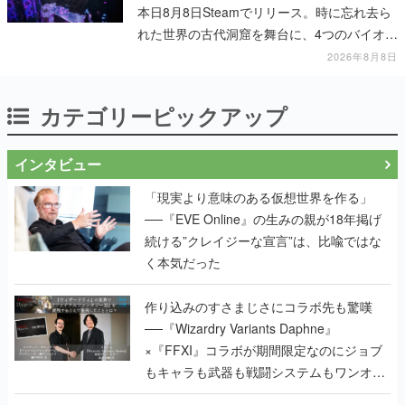
本日8月8日Steamでリリース。時に忘れ去ら
れた世界の古代洞窟を舞台に、4つのバイオー
ムを探索しながら脱出を目指す
2026年8月8日
カテゴリーピックアップ
インタビュー
「現実より意味のある仮想世界を作る」
──『EVE Online』の生みの親が18年掲げ
続ける”クレイジーな宣言”は、比喩ではな
く本気だった
作り込みのすさまじさにコラボ先も驚嘆
──『Wizardry Variants Daphne』
×『FFXI』コラボが期間限定なのにジョブ
もキャラも武器も戦闘システムもワンオフ
で作り込まれた理由を両ディレクターに聞