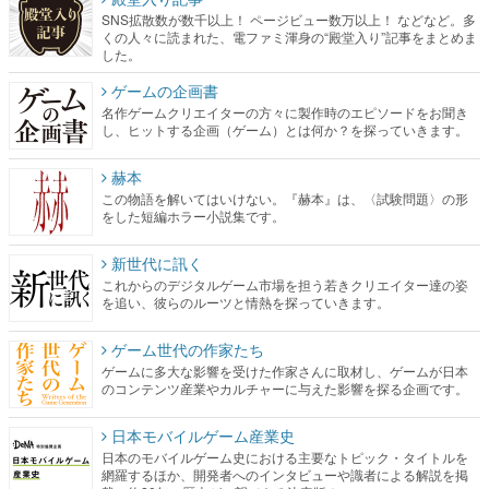
SNS拡散数が数千以上！ ページビュー数万以上！ などなど。多
くの人々に読まれた、電ファミ渾身の“殿堂入り”記事をまとめま
した。
ゲームの企画書
名作ゲームクリエイターの方々に製作時のエピソードをお聞き
し、ヒットする企画（ゲーム）とは何か？を探っていきます。
赫本
この物語を解いてはいけない。『赫本』は、〈試験問題〉の形
をした短編ホラー小説集です。
新世代に訊く
これからのデジタルゲーム市場を担う若きクリエイター達の姿
を追い、彼らのルーツと情熱を探っていきます。
ゲーム世代の作家たち
ゲームに多大な影響を受けた作家さんに取材し、ゲームが日本
のコンテンツ産業やカルチャーに与えた影響を探る企画です。
日本モバイルゲーム産業史
日本のモバイルゲーム史における主要なトピック・タイトルを
網羅するほか、開発者へのインタビューや識者による解説を掲