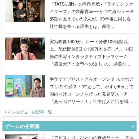
く
『TATSUJIN』の弓削雅稔×『ライデンファ
イターズ』の齋藤貴幸──かつて縦シュー全
盛期を支えていた2人が、30年後に同じ会
社で机を並べる理由とは。新作
『TATSUJIN EXTREME』で初タッグを組
んだレジェンド2人に訊く開発秘話
実写映像1000分、ルート分岐100種類以
上。配信開始5日で100万本を売った、中国
発の実写インタラクティブドラマゲーム
『盛世天下：女帝への道II』の、規模が違
うこだわりをプロデューサーに聞いた
半年でアプリストアをオープン？ スマホア
プリの“代替ストア”として、わずか6ヵ月で
国内向けローンチを行った発見型ストア
『あっぷアリーナ！』仕掛け人に話を聞い
てみた
インタビュー
の記事一覧
ゲームの企画書
『アビス』は、ひとつの奇跡だった──膨大