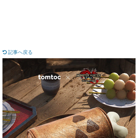
日本のコンテンツ産業やカルチャーに与えた影響を探る企
画です。
日本モバイルゲーム産業史
日本のモバイルゲーム史における主要なトピック・タイト
ルを網羅するほか、開発者へのインタビューや識者による
解説を掲載。約20年の歴史が一望できる決定版！
若ゲのいたり〜ゲームクリエイターの青春〜
『うつヌケ』『ペンと箸』等で知られるマンガ家・田中圭
記事へ戻る
一先生によるゲーム業界レポートマンガです。
なんでゲームは面白い？
ゲーム開発者・hamatsu氏がゲームの魅力を画面や操作の
具体的な形から解き明かしていく、硬派で骨太な評論連載
です。
ゲームが変えた日本語
「経験値」「裏技」「ラスボス」… ゲームにまつわる言葉
の起源や用法の変遷を、コンピューター文化史研究家・タ
イニーP氏が徹底調査。
カテゴリ
特集記事